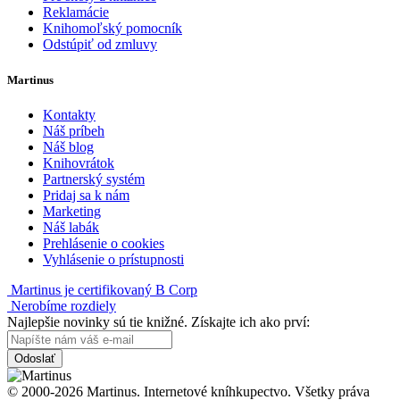
Reklamácie
Knihomoľský pomocník
Odstúpiť od zmluvy
Martinus
Kontakty
Náš príbeh
Náš blog
Knihovrátok
Partnerský systém
Pridaj sa k nám
Marketing
Náš labák
Prehlásenie o cookies
Vyhlásenie o prístupnosti
Martinus je certifikovaný B Corp
Nerobíme rozdiely
Najlepšie novinky sú tie knižné. Získajte ich ako prví:
Odoslať
© 2000-2026 Martinus. Internetové kníhkupectvo. Všetky práva