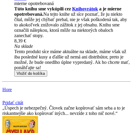
mierne opotrebovaná
Túto knihu sme vykúpili cez
Knihovrátok
a je mierne
opotrebovaná.
Na tejto knihe už síce poznať, že ju niekto
čítal, môže jej chýbať prebal, nie je však poškodená tak, aby
to akokoľvek znižovalo zážitok z jej obsahu. Knihu sme
označili nálepkou, ktorá môže na niektorých obaloch
zanechať stopy.
8,39 €
Na sklade
Tento produkt síce máme aktuálne na sklade, máme však už
iba posledné kusy a ďalšie už nemá ani distribútor, preto je
možné, že bude onedlho úplne vypredaný. Ak ho chcete mať,
ponáhľajte sa!
Vložiť do košíka
Hore
Pridať citát
Úspech je nebezpečný. Človek začne kopírovať sám seba a to je
riskantnejšie ako kopírovať iných... nevzíde z toho nič nové.