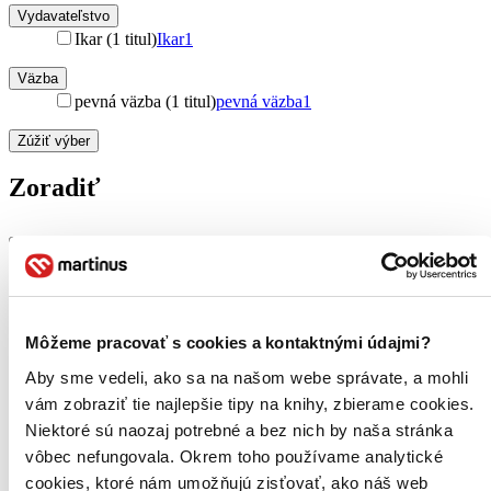
Vydavateľstvo
Ikar (1 titul)
Ikar
1
Väzba
pevná väzba (1 titul)
pevná väzba
1
Zúžiť výber
Zoradiť
Bestsellery
Top hodnotené
Novinky
Môžeme pracovať s cookies a kontaktnými údajmi?
Najdrahšie
Najlacnejšie
Aby sme vedeli, ako sa na našom webe správate, a mohli
Najvyššia zľava
vám zobraziť tie najlepšie tipy na knihy, zbierame cookies.
Niektoré sú naozaj potrebné a bez nich by naša stránka
Použité filtre
vôbec nefungovala. Okrem toho používame analytické
Zrušiť filtre
cookies, ktoré nám umožňujú zisťovať, ako náš web
čítané - mierne opotrebované
S červenou obálkou