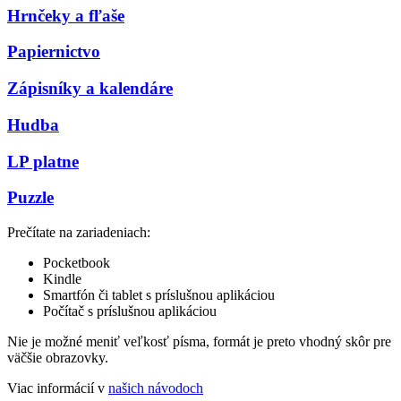
Hrnčeky a fľaše
Papiernictvo
Zápisníky a kalendáre
Hudba
LP platne
Puzzle
Prečítate na zariadeniach:
Pocketbook
Kindle
Smartfón či tablet s príslušnou aplikáciou
Počítač s príslušnou aplikáciou
Nie je možné meniť veľkosť písma, formát je preto vhodný skôr pre
väčšie obrazovky.
Viac informácií v
našich návodoch