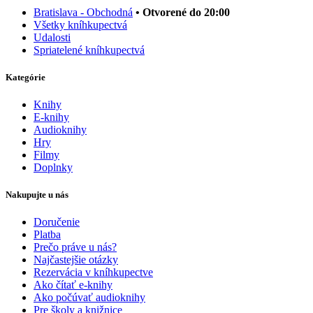
Bratislava - Obchodná
• Otvorené do 20:00
Všetky kníhkupectvá
Udalosti
Spriatelené kníhkupectvá
Kategórie
Knihy
E-knihy
Audioknihy
Hry
Filmy
Doplnky
Nakupujte u nás
Doručenie
Platba
Prečo práve u nás?
Najčastejšie otázky
Rezervácia v kníhkupectve
Ako čítať e-knihy
Ako počúvať audioknihy
Pre školy a knižnice