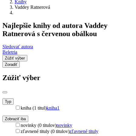
Knihy
Vaddey Ratnerová
Najlepšie knihy od autora Vaddey
Ratnerová s červenou obálkou
Sledovať autora
Beletria
Zúžiť výber
Zoradiť
Zúžiť výber
Typ
kniha (1 titul)
kniha
1
Zobraziť iba
novinky (0 titulov)
novinky
zľavnené tituly (0 titulov)
zľavnené tituly