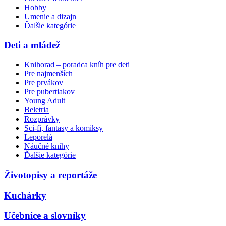
Hobby
Umenie a dizajn
Ďalšie kategórie
Deti a mládež
Knihorad – poradca kníh pre deti
Pre najmenších
Pre prvákov
Pre pubertiakov
Young Adult
Beletria
Rozprávky
Sci-fi, fantasy a komiksy
Leporelá
Náučné knihy
Ďalšie kategórie
Životopisy a reportáže
Kuchárky
Učebnice a slovníky