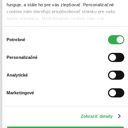
funguje, a stále ho pre vás zlepšovať. Personalizačné
cookies nám dovoľujú prispôsobovať stránku pre vašu
lepšiu orientáciu. Marketingové cookies nám zas
umožňujú zobrazenie relevantnej reklamy. Niektoré údaje
zdieľame aj s tretími stranami. Veľmi by nám pomohlo,
Výber
keby sme mohli používať všetky tieto cookies. Ďakujeme!
Potrebné
súhlasu
Personalizačné
Analytické
Marketingové
Zobraziť detaily