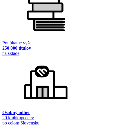
Ponúkame vyše
250 000 titulov
na sklade
Osobný odber
20 kníhkupectiev
po celom Slovensku