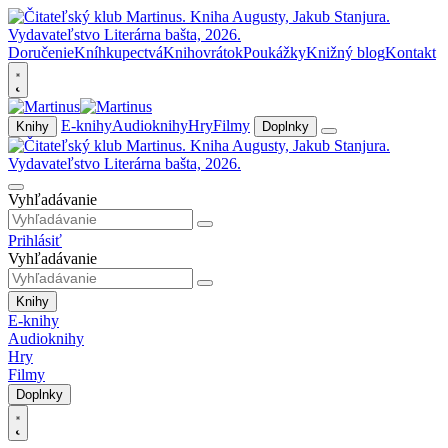
Doručenie
Kníhkupectvá
Knihovrátok
Poukážky
Knižný blog
Kontakt
E-knihy
Audioknihy
Hry
Filmy
Knihy
Doplnky
Vyhľadávanie
Prihlásiť
Vyhľadávanie
Knihy
E-knihy
Audioknihy
Hry
Filmy
Doplnky