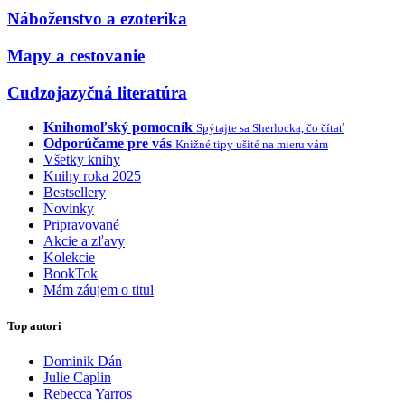
Náboženstvo a ezoterika
Mapy a cestovanie
Cudzojazyčná literatúra
Knihomoľský pomocník
Spýtajte sa Sherlocka, čo čítať
Odporúčame pre vás
Knižné tipy ušité na mieru vám
Všetky knihy
Knihy roka 2025
Bestsellery
Novinky
Pripravované
Akcie a zľavy
Kolekcie
BookTok
Mám záujem o titul
Top autori
Dominik Dán
Julie Caplin
Rebecca Yarros