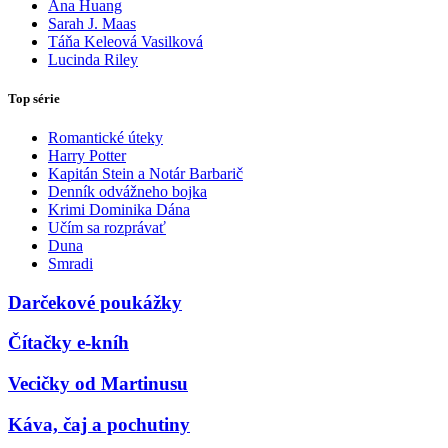
Ana Huang
Sarah J. Maas
Táňa Keleová Vasilková
Lucinda Riley
Top série
Romantické úteky
Harry Potter
Kapitán Stein a Notár Barbarič
Denník odvážneho bojka
Krimi Dominika Dána
Učím sa rozprávať
Duna
Smradi
Darčekové poukážky
Čítačky e-kníh
Vecičky od Martinusu
Káva, čaj a pochutiny