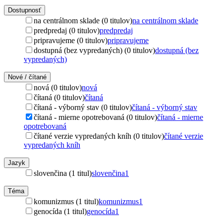
Dostupnosť
na centrálnom sklade (0 titulov)
na centrálnom sklade
predpredaj (0 titulov)
predpredaj
pripravujeme (0 titulov)
pripravujeme
dostupná (bez vypredaných) (0 titulov)
dostupná (bez
vypredaných)
Nové / čítané
nová (0 titulov)
nová
čítaná (0 titulov)
čítaná
čítaná - výborný stav (0 titulov)
čítaná - výborný stav
čítaná - mierne opotrebovaná (0 titulov)
čítaná - mierne
opotrebovaná
čítané verzie vypredaných kníh (0 titulov)
čítané verzie
vypredaných kníh
Jazyk
slovenčina (1 titul)
slovenčina
1
Téma
komunizmus (1 titul)
komunizmus
1
genocída (1 titul)
genocída
1