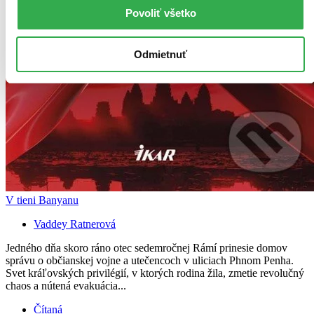
Povoliť všetko
Odmietnuť
V tieni Banyanu
Vaddey Ratnerová
Jedného dňa skoro ráno otec sedemročnej Rámí prinesie domov
správu o občianskej vojne a utečencoch v uliciach Phnom Penha.
Svet kráľovských privilégií, v ktorých rodina žila, zmetie revolučný
chaos a nútená evakuácia...
Čítaná