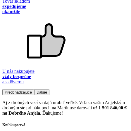
Tovar skladom
expedujeme
okamžite
U nás nakupujete
vždy bezpečne
a s dôverou
Predchádzajúce
Ďalšie
Aj z drobných vecí sa dajú urobiť veľké. Vďaka vašim Anjelským
drobným ste pri nákupoch na Martinuse darovali už
1 501 846,00 €
na Dobrého Anjela
. Ďakujeme!
Kníhkupectvá