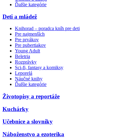
Ďalšie kategórie
Deti a mládež
Knihorad – poradca kníh pre deti
Pre najmenších
Pre prvákov
Pre pubertiakov
Young Adult
Beletria
Rozprávky
Sci-fi, fantasy a komiksy
Leporelá
Náučné knihy
Ďalšie kategórie
Životopisy a reportáže
Kuchárky
Učebnice a slovníky
Náboženstvo a ezoterika