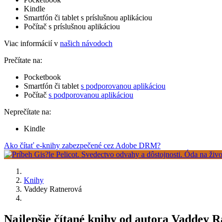
Kindle
Smartfón či tablet s príslušnou aplikáciou
Počítač s príslušnou aplikáciou
Viac informácií v
našich návodoch
Prečítate na:
Pocketbook
Smartfón či tablet
s podporovanou aplikáciou
Počítač
s podporovanou aplikáciou
Neprečítate na:
Kindle
Ako čítať e-knihy zabezpečené cez Adobe DRM?
Knihy
Vaddey Ratnerová
Najlepšie čítané knihy od autora Vaddey 