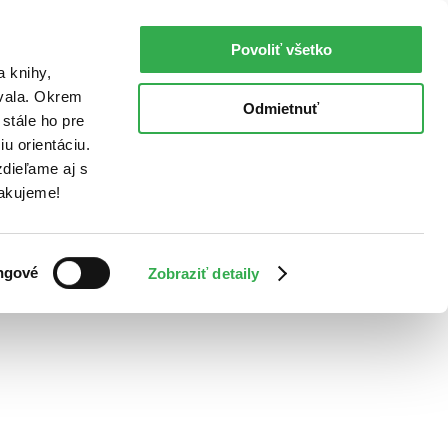
Povoliť všetko
a knihy,
ovala. Okrem
Odmietnuť
stále ho pre
u orientáciu.
dieľame aj s
Ďakujeme!
ngové
Zobraziť detaily