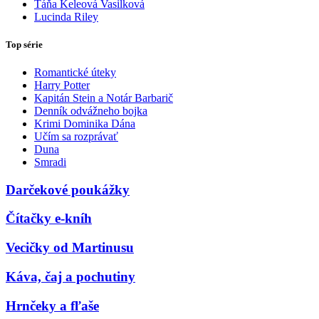
Táňa Keleová Vasilková
Lucinda Riley
Top série
Romantické úteky
Harry Potter
Kapitán Stein a Notár Barbarič
Denník odvážneho bojka
Krimi Dominika Dána
Učím sa rozprávať
Duna
Smradi
Darčekové poukážky
Čítačky e-kníh
Vecičky od Martinusu
Káva, čaj a pochutiny
Hrnčeky a fľaše