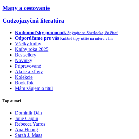
Mapy a cestovanie
Cudzojazyčná literatúra
Knihomoľský pomocník
Spýtajte sa Sherlocka, čo čítať
Odporúčame pre vás
Knižné tipy ušité na mieru vám
Všetky knihy
Knihy roka 2025
Bestsellery
Novinky
Pripravované
Akcie a zľavy
Kolekcie
BookTok
Mám záujem o titul
Top autori
Dominik Dán
Julie Caplin
Rebecca Yarros
Ana Huang
Sarah J. Maas