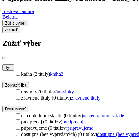
Sledovať autora
Beletria
Zúžiť výber
Zoradiť
Zúžiť výber
Typ
kniha (2 tituly)
kniha
2
Zobraziť iba
novinky (0 titulov)
novinky
zľavnené tituly (0 titulov)
zľavnené tituly
Dostupnosť
na centrálnom sklade (0 titulov)
na centrálnom sklade
predpredaj (0 titulov)
predpredaj
pripravujeme (0 titulov)
pripravujeme
dostupná (bez vypredaných) (0 titulov)
dostupná (bez vypre