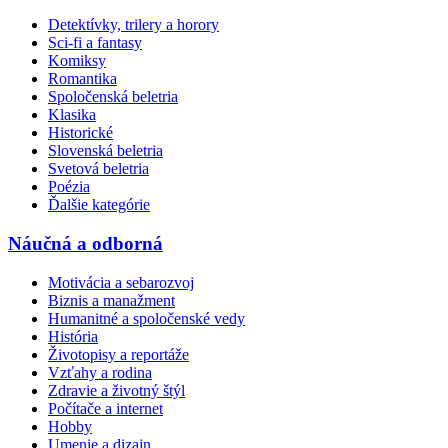
Detektívky, trilery a horory
Sci-fi a fantasy
Komiksy
Romantika
Spoločenská beletria
Klasika
Historické
Slovenská beletria
Svetová beletria
Poézia
Ďalšie kategórie
Náučná a odborná
Motivácia a sebarozvoj
Biznis a manažment
Humanitné a spoločenské vedy
História
Životopisy a reportáže
Vzťahy a rodina
Zdravie a životný štýl
Počítače a internet
Hobby
Umenie a dizajn