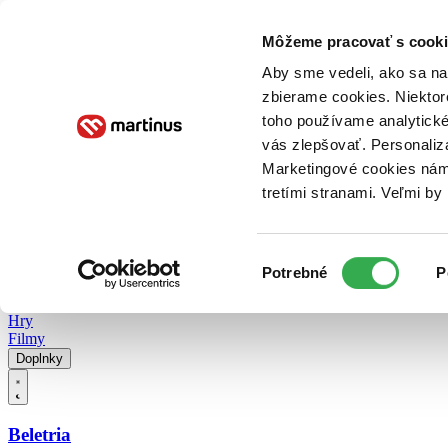
Doručenie
Kníhkupectvá
Knihovrátok
Poukážky
Knižný blog
Kontakt
Môžeme pracovať s cooki
Aby sme vedeli, ako sa na 
zbierame cookies. Niektor
E-knihy
Audioknihy
Hry
Filmy
Knihy
Doplnky
toho používame analytické
vás zlepšovať. Personaliz
Vyhľadávanie
Marketingové cookies nám 
tretími stranami. Veľmi b
Prihlásiť
Vyhľadávanie
Výber
Knihy
Potrebné
P
súhlasu
E-knihy
Audioknihy
Hry
Filmy
Doplnky
Beletria