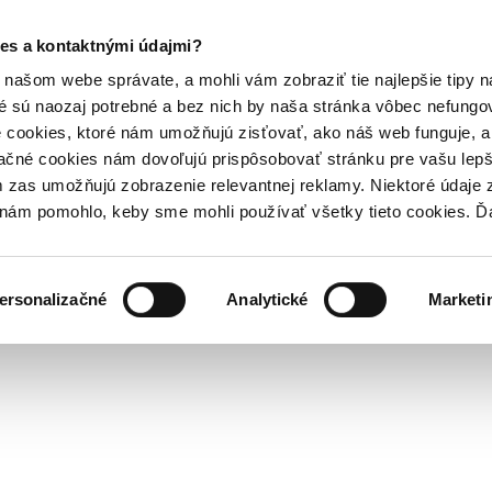
es a kontaktnými údajmi?
našom webe správate, a mohli vám zobraziť tie najlepšie tipy n
é sú naozaj potrebné a bez nich by naša stránka vôbec nefung
 cookies, ktoré nám umožňujú zisťovať, ako náš web funguje, a 
ačné cookies nám dovoľujú prispôsobovať stránku pre vašu lepši
zas umožňujú zobrazenie relevantnej reklamy. Niektoré údaje z
y nám pomohlo, keby sme mohli používať všetky tieto cookies. 
ersonalizačné
Analytické
Marketi