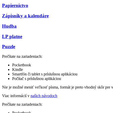
Papiernictvo
Zápisníky a kalendáre
Hudba
LP platne
Puzzle
Prečítate na zariadeniach:
Pocketbook
Kindle
Smartfón či tablet s príslušnou aplikáciou
Počítač s príslušnou aplikáciou
Nie je možné meniť veľkosť písma, formát je preto vhodný skôr pre 
Viac informácií v
našich návodoch
Prečítate na zariadeniach:
Pocketbook