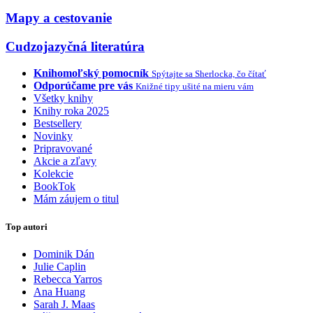
Mapy a cestovanie
Cudzojazyčná literatúra
Knihomoľský pomocník
Spýtajte sa Sherlocka, čo čítať
Odporúčame pre vás
Knižné tipy ušité na mieru vám
Všetky knihy
Knihy roka 2025
Bestsellery
Novinky
Pripravované
Akcie a zľavy
Kolekcie
BookTok
Mám záujem o titul
Top autori
Dominik Dán
Julie Caplin
Rebecca Yarros
Ana Huang
Sarah J. Maas