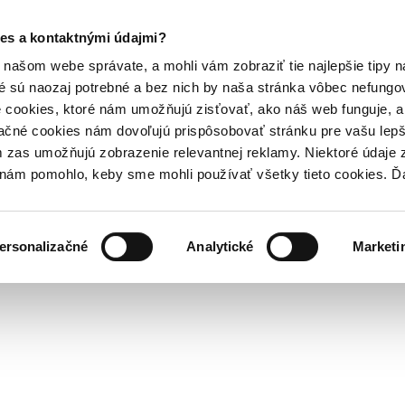
es a kontaktnými údajmi?
našom webe správate, a mohli vám zobraziť tie najlepšie tipy n
é sú naozaj potrebné a bez nich by naša stránka vôbec nefung
 cookies, ktoré nám umožňujú zisťovať, ako náš web funguje, a 
ačné cookies nám dovoľujú prispôsobovať stránku pre vašu lepši
zas umožňujú zobrazenie relevantnej reklamy. Niektoré údaje z
y nám pomohlo, keby sme mohli používať všetky tieto cookies. 
ersonalizačné
Analytické
Marketi