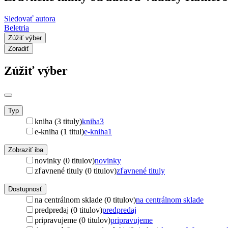
Sledovať autora
Beletria
Zúžiť výber
Zoradiť
Zúžiť výber
Typ
kniha (3 tituly)
kniha
3
e-kniha (1 titul)
e-kniha
1
Zobraziť iba
novinky (0 titulov)
novinky
zľavnené tituly (0 titulov)
zľavnené tituly
Dostupnosť
na centrálnom sklade (0 titulov)
na centrálnom sklade
predpredaj (0 titulov)
predpredaj
pripravujeme (0 titulov)
pripravujeme