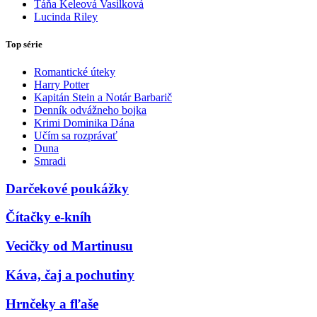
Táňa Keleová Vasilková
Lucinda Riley
Top série
Romantické úteky
Harry Potter
Kapitán Stein a Notár Barbarič
Denník odvážneho bojka
Krimi Dominika Dána
Učím sa rozprávať
Duna
Smradi
Darčekové poukážky
Čítačky e-kníh
Vecičky od Martinusu
Káva, čaj a pochutiny
Hrnčeky a fľaše