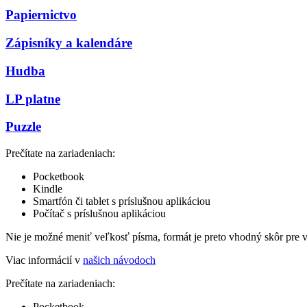
Papiernictvo
Zápisníky a kalendáre
Hudba
LP platne
Puzzle
Prečítate na zariadeniach:
Pocketbook
Kindle
Smartfón či tablet s príslušnou aplikáciou
Počítač s príslušnou aplikáciou
Nie je možné meniť veľkosť písma, formát je preto vhodný skôr pre 
Viac informácií v
našich návodoch
Prečítate na zariadeniach:
Pocketbook