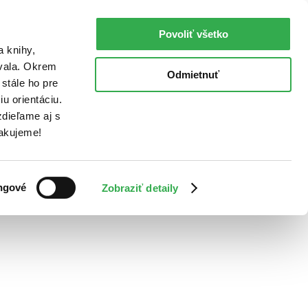
Povoliť všetko
a knihy,
ovala. Okrem
Odmietnuť
stále ho pre
u orientáciu.
dieľame aj s
Ďakujeme!
ngové
Zobraziť detaily