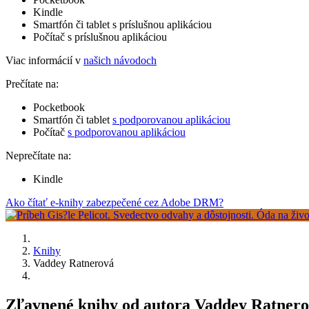
Kindle
Smartfón či tablet s príslušnou aplikáciou
Počítač s príslušnou aplikáciou
Viac informácií v
našich návodoch
Prečítate na:
Pocketbook
Smartfón či tablet
s podporovanou aplikáciou
Počítač
s podporovanou aplikáciou
Neprečítate na:
Kindle
Ako čítať e-knihy zabezpečené cez Adobe DRM?
Knihy
Vaddey Ratnerová
Zľavnené knihy od autora Vaddey Ratnero