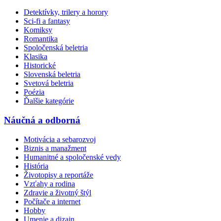
Detektívky, trilery a horory
Sci-fi a fantasy
Komiksy
Romantika
Spoločenská beletria
Klasika
Historické
Slovenská beletria
Svetová beletria
Poézia
Ďalšie kategórie
Náučná a odborná
Motivácia a sebarozvoj
Biznis a manažment
Humanitné a spoločenské vedy
História
Životopisy a reportáže
Vzťahy a rodina
Zdravie a životný štýl
Počítače a internet
Hobby
Umenie a dizajn