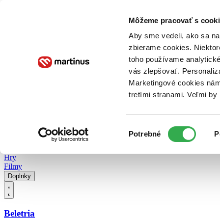
Doručenie
Kníhkupectvá
Knihovrátok
Poukážky
Knižný blog
Kontakt
Môžeme pracovať s cooki
Aby sme vedeli, ako sa na 
zbierame cookies. Niektor
E-knihy
Audioknihy
Hry
Filmy
Knihy
Doplnky
toho používame analytické
vás zlepšovať. Personaliz
Vyhľadávanie
Marketingové cookies nám 
tretími stranami. Veľmi b
Prihlásiť
Vyhľadávanie
Výber
Knihy
Potrebné
P
súhlasu
E-knihy
Audioknihy
Hry
Filmy
Doplnky
Beletria