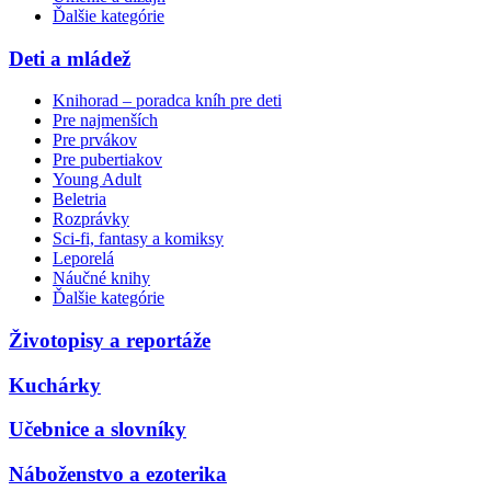
Ďalšie kategórie
Deti a mládež
Knihorad – poradca kníh pre deti
Pre najmenších
Pre prvákov
Pre pubertiakov
Young Adult
Beletria
Rozprávky
Sci-fi, fantasy a komiksy
Leporelá
Náučné knihy
Ďalšie kategórie
Životopisy a reportáže
Kuchárky
Učebnice a slovníky
Náboženstvo a ezoterika