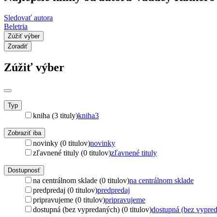
Sledovať autora
Beletria
Zúžiť výber
Zoradiť
Zúžiť výber
Typ
kniha (3 tituly)
kniha
3
Zobraziť iba
novinky (0 titulov)
novinky
zľavnené tituly (0 titulov)
zľavnené tituly
Dostupnosť
na centrálnom sklade (0 titulov)
na centrálnom sklade
predpredaj (0 titulov)
predpredaj
pripravujeme (0 titulov)
pripravujeme
dostupná (bez vypredaných) (0 titulov)
dostupná (bez vypre