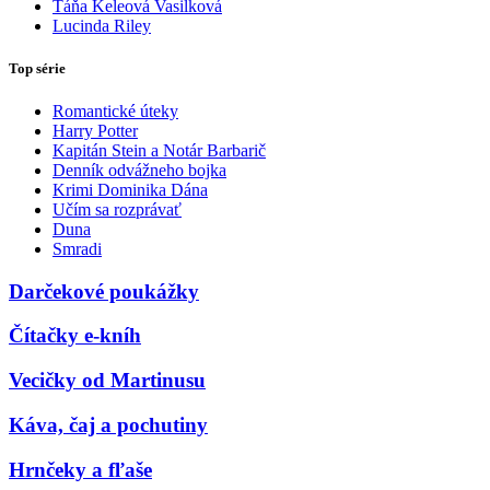
Táňa Keleová Vasilková
Lucinda Riley
Top série
Romantické úteky
Harry Potter
Kapitán Stein a Notár Barbarič
Denník odvážneho bojka
Krimi Dominika Dána
Učím sa rozprávať
Duna
Smradi
Darčekové poukážky
Čítačky e-kníh
Vecičky od Martinusu
Káva, čaj a pochutiny
Hrnčeky a fľaše