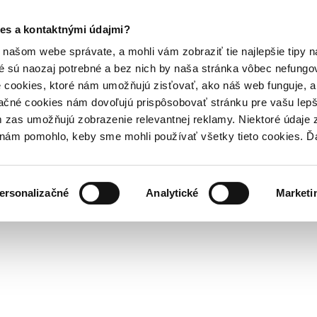
es a kontaktnými údajmi?
našom webe správate, a mohli vám zobraziť tie najlepšie tipy n
é sú naozaj potrebné a bez nich by naša stránka vôbec nefung
 cookies, ktoré nám umožňujú zisťovať, ako náš web funguje, a 
ačné cookies nám dovoľujú prispôsobovať stránku pre vašu lepši
zas umožňujú zobrazenie relevantnej reklamy. Niektoré údaje z
y nám pomohlo, keby sme mohli používať všetky tieto cookies. 
ersonalizačné
Analytické
Marketi