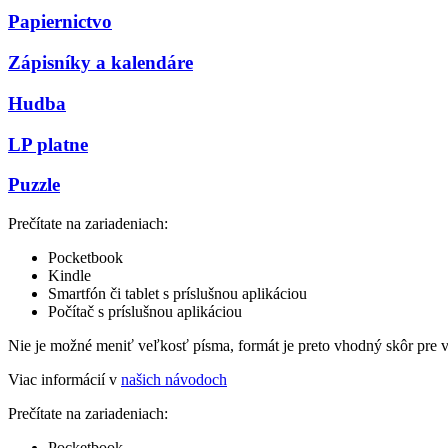
Papiernictvo
Zápisníky a kalendáre
Hudba
LP platne
Puzzle
Prečítate na zariadeniach:
Pocketbook
Kindle
Smartfón či tablet s príslušnou aplikáciou
Počítač s príslušnou aplikáciou
Nie je možné meniť veľkosť písma, formát je preto vhodný skôr pre 
Viac informácií v
našich návodoch
Prečítate na zariadeniach:
Pocketbook