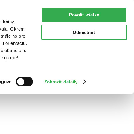
Povoliť všetko
a knihy,
ovala. Okrem
Odmietnuť
stále ho pre
u orientáciu.
dieľame aj s
Ďakujeme!
ngové
Zobraziť detaily