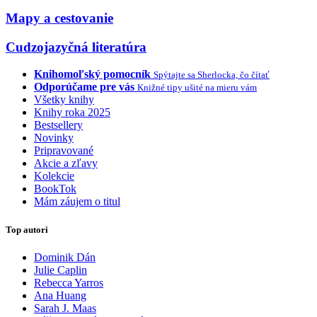
Mapy a cestovanie
Cudzojazyčná literatúra
Knihomoľský pomocník
Spýtajte sa Sherlocka, čo čítať
Odporúčame pre vás
Knižné tipy ušité na mieru vám
Všetky knihy
Knihy roka 2025
Bestsellery
Novinky
Pripravované
Akcie a zľavy
Kolekcie
BookTok
Mám záujem o titul
Top autori
Dominik Dán
Julie Caplin
Rebecca Yarros
Ana Huang
Sarah J. Maas