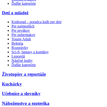
Ďalšie kategórie
Deti a mládež
Knihorad – poradca kníh pre deti
Pre najmenších
Pre prvákov
Pre pubertiakov
Young Adult
Beletria
Rozprávky
Sci-fi, fantasy a komiksy
Leporelá
Náučné knihy
Ďalšie kategórie
Životopisy a reportáže
Kuchárky
Učebnice a slovníky
Náboženstvo a ezoterika