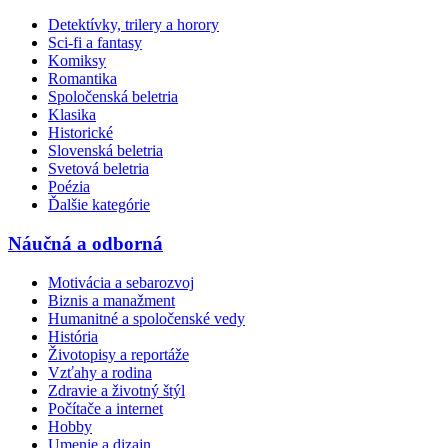
Detektívky, trilery a horory
Sci-fi a fantasy
Komiksy
Romantika
Spoločenská beletria
Klasika
Historické
Slovenská beletria
Svetová beletria
Poézia
Ďalšie kategórie
Náučná a odborná
Motivácia a sebarozvoj
Biznis a manažment
Humanitné a spoločenské vedy
História
Životopisy a reportáže
Vzťahy a rodina
Zdravie a životný štýl
Počítače a internet
Hobby
Umenie a dizajn