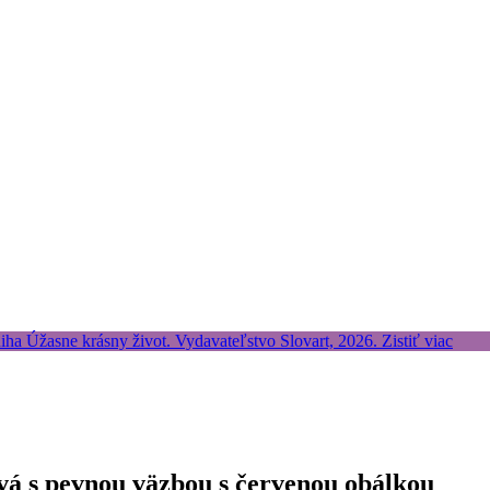
vá s pevnou väzbou s červenou obálkou