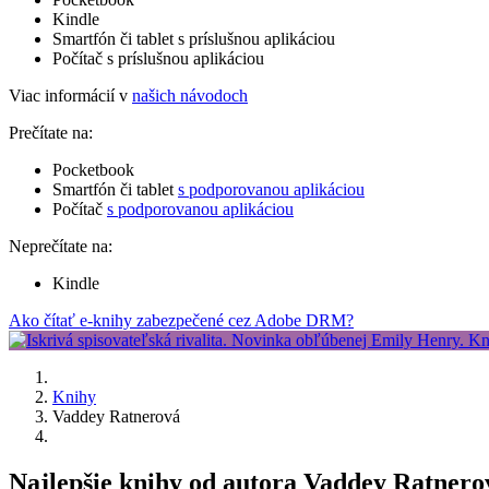
Kindle
Smartfón či tablet s príslušnou aplikáciou
Počítač s príslušnou aplikáciou
Viac informácií v
našich návodoch
Prečítate na:
Pocketbook
Smartfón či tablet
s podporovanou aplikáciou
Počítač
s podporovanou aplikáciou
Neprečítate na:
Kindle
Ako čítať e-knihy zabezpečené cez Adobe DRM?
Knihy
Vaddey Ratnerová
Najlepšie knihy od autora Vaddey Ratnero