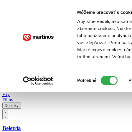
Doručenie
Kníhkupectvá
Knihovrátok
Poukážky
Knižný blog
Kontakt
Môžeme pracovať s cooki
Aby sme vedeli, ako sa na 
zbierame cookies. Niektor
E-knihy
Audioknihy
Hry
Filmy
Knihy
Doplnky
toho používame analytické
vás zlepšovať. Personaliz
Vyhľadávanie
Marketingové cookies nám 
tretími stranami. Veľmi b
Prihlásiť
Vyhľadávanie
Výber
Knihy
Potrebné
P
súhlasu
E-knihy
Audioknihy
Hry
Filmy
Doplnky
Beletria