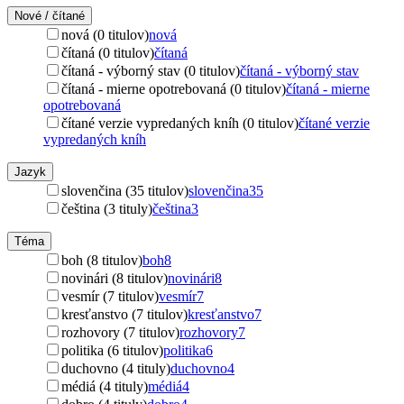
Nové / čítané
nová (0 titulov)
nová
čítaná (0 titulov)
čítaná
čítaná - výborný stav (0 titulov)
čítaná - výborný stav
čítaná - mierne opotrebovaná (0 titulov)
čítaná - mierne
opotrebovaná
čítané verzie vypredaných kníh (0 titulov)
čítané verzie
vypredaných kníh
Jazyk
slovenčina (35 titulov)
slovenčina
35
čeština (3 tituly)
čeština
3
Téma
boh (8 titulov)
boh
8
novinári (8 titulov)
novinári
8
vesmír (7 titulov)
vesmír
7
kresťanstvo (7 titulov)
kresťanstvo
7
rozhovory (7 titulov)
rozhovory
7
politika (6 titulov)
politika
6
duchovno (4 tituly)
duchovno
4
médiá (4 tituly)
médiá
4