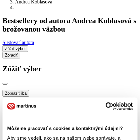
Andrea Koblasová
Bestsellery od autora Andrea Koblasová s
brožovanou väzbou
Sledovať autora
Zúžiť výber
Zoradiť
Zúžiť výber
Zobraziť iba
novinky (0 titulov)
novinky
zľavnené tituly (0 titulov)
zľavnené tituly
Dostupnosť
na centrálnom sklade (0 titulov)
na centrálnom sklade
Môžeme pracovať s cookies a kontaktnými údajmi?
predpredaj (0 titulov)
predpredaj
pripravujeme (0 titulov)
pripravujeme
Aby sme vedeli, ako sa na našom webe správate, a