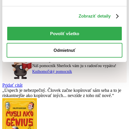
Najvyššia zľava
Zobraziť detaily
Použité filtre
Zrušiť filtre
dostupné
S brožovanou väzbou
Povoliť všetko
Nebol nájdený
žiadny titul
vyhovujúci zadaným podmienkam.
Skúste prosím zmeniť vyhľadávaný výraz.
Odmietnuť
Chcete poradiť knihu?
Náš pomocník Sherlock vám ju s radosťou vypátra!
Knihomoľský pomocník
Pridať citát
Úspech je nebezpečný. Človek začne kopírovať sám seba a to je
riskantnejšie ako kopírovať iných... nevzíde z toho nič nové.