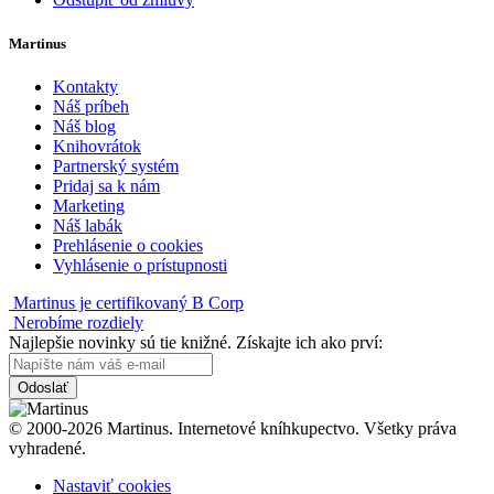
Martinus
Kontakty
Náš príbeh
Náš blog
Knihovrátok
Partnerský systém
Pridaj sa k nám
Marketing
Náš labák
Prehlásenie o cookies
Vyhlásenie o prístupnosti
Martinus je certifikovaný B Corp
Nerobíme rozdiely
Najlepšie novinky sú tie knižné. Získajte ich ako prví:
Odoslať
© 2000-2026 Martinus. Internetové kníhkupectvo. Všetky práva
vyhradené.
Nastaviť cookies