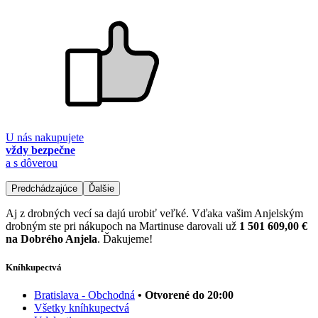
U nás nakupujete
vždy bezpečne
a s dôverou
Predchádzajúce
Ďalšie
Aj z drobných vecí sa dajú urobiť veľké. Vďaka vašim Anjelským
drobným ste pri nákupoch na Martinuse darovali už
1 501 609,00 €
na Dobrého Anjela
. Ďakujeme!
Kníhkupectvá
Bratislava - Obchodná
• Otvorené do 20:00
Všetky kníhkupectvá