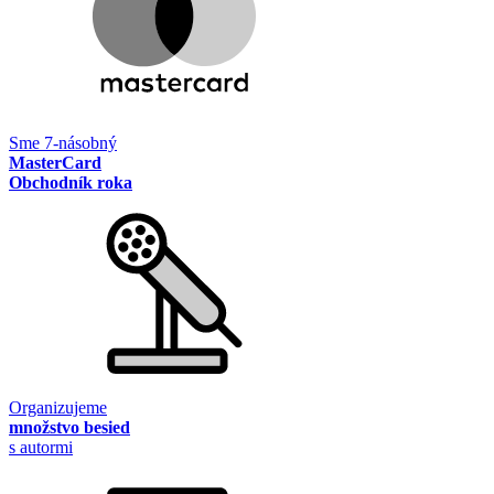
Sme 7-násobný
MasterCard
Obchodník roka
Organizujeme
množstvo besied
s autormi