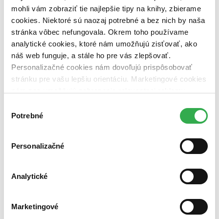
dostupná (bez vypredaných) (0 titulov)
dostupná (bez
mohli vám zobraziť tie najlepšie tipy na knihy, zbierame
vypredaných)
cookies. Niektoré sú naozaj potrebné a bez nich by naša
Nové / čítané
stránka vôbec nefungovala. Okrem toho používame
nová (0 titulov)
nová
analytické cookies, ktoré nám umožňujú zisťovať, ako
čítaná (0 titulov)
čítaná
náš web funguje, a stále ho pre vás zlepšovať.
čítaná - výborný stav (0 titulov)
čítaná - výborný stav
Personalizačné cookies nám dovoľujú prispôsobovať
čítaná - mierne opotrebovaná (0 titulov)
čítaná - mierne
opotrebovaná
stránku pre vašu lepšiu orientáciu. Marketingové cookies
čítané verzie vypredaných kníh (0 titulov)
čítané verzie
nám zas umožňujú zobrazenie relevantnej reklamy.
vypredaných kníh
Niektoré údaje zdieľame aj s tretími stranami. Veľmi by
Výber
nám pomohlo, keby sme mohli používať všetky tieto
Potrebné
Zúžiť výber
súhlasu
cookies. Ďakujeme!
Zoradiť
Personalizačné
Analytické
Bestsellery
Top hodnotené
Novinky
Marketingové
Najdrahšie
Najlacnejšie