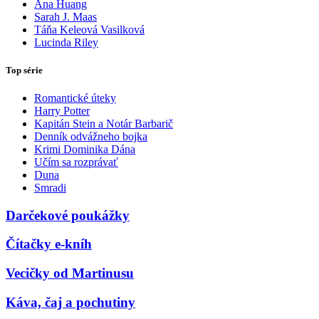
Ana Huang
Sarah J. Maas
Táňa Keleová Vasilková
Lucinda Riley
Top série
Romantické úteky
Harry Potter
Kapitán Stein a Notár Barbarič
Denník odvážneho bojka
Krimi Dominika Dána
Učím sa rozprávať
Duna
Smradi
Darčekové poukážky
Čítačky e-kníh
Vecičky od Martinusu
Káva, čaj a pochutiny