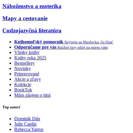
Náboženstvo a ezoterika
Mapy a cestovanie
Cudzojazyčná literatúra
Knihomoľský pomocník
Spýtajte sa Sherlocka, čo čítať
Odporúčame pre vás
Knižné tipy ušité na mieru vám
Všetky knihy
Knihy roka 2025
Bestsellery
Novinky
Pripravované
Akcie a zľavy
Kolekcie
BookTok
Mám záujem o titul
Top autori
Dominik Dán
Julie Caplin
Rebecca Yarros