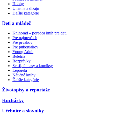
Hobby
Umenie a dizajn
Ďalšie kategórie
Deti a mládež
Knihorad – poradca kníh pre deti
Pre najmenších
Pre prvákov
Pre pubertiakov
Young Adult
Beletria
Rozprávky
Sci-fi, fantasy a komiksy
Leporelá
Náučné knihy
Ďalšie kategórie
Životopisy a reportáže
Kuchárky
Učebnice a slovníky