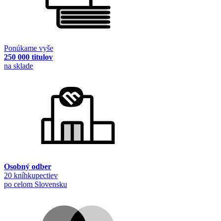
Ponúkame vyše
250 000 titulov
na sklade
Osobný odber
20 kníhkupectiev
po celom Slovensku