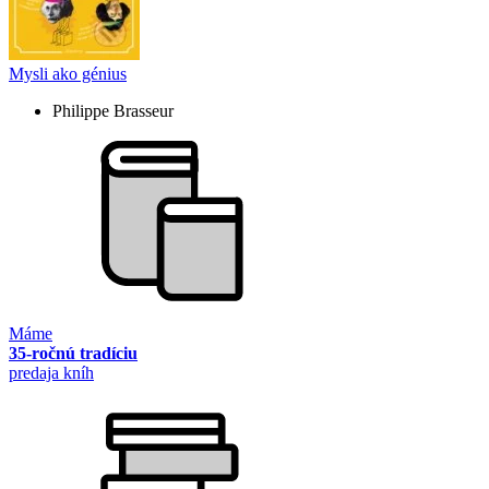
Mysli ako génius
Philippe Brasseur
Máme
35-ročnú tradíciu
predaja kníh