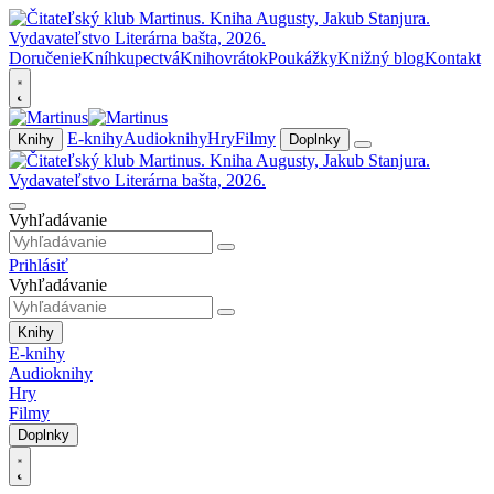
Doručenie
Kníhkupectvá
Knihovrátok
Poukážky
Knižný blog
Kontakt
E-knihy
Audioknihy
Hry
Filmy
Knihy
Doplnky
Vyhľadávanie
Prihlásiť
Vyhľadávanie
Knihy
E-knihy
Audioknihy
Hry
Filmy
Doplnky