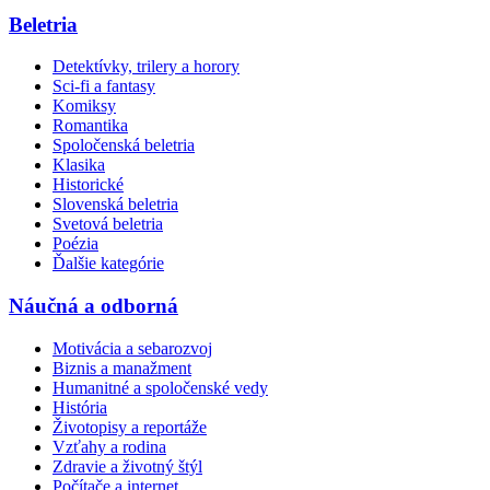
Beletria
Detektívky, trilery a horory
Sci-fi a fantasy
Komiksy
Romantika
Spoločenská beletria
Klasika
Historické
Slovenská beletria
Svetová beletria
Poézia
Ďalšie kategórie
Náučná a odborná
Motivácia a sebarozvoj
Biznis a manažment
Humanitné a spoločenské vedy
História
Životopisy a reportáže
Vzťahy a rodina
Zdravie a životný štýl
Počítače a internet