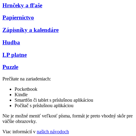
Hrnčeky a fľaše
Papiernictvo
Zápisníky a kalendáre
Hudba
LP platne
Puzzle
Prečítate na zariadeniach:
Pocketbook
Kindle
Smartfón či tablet s príslušnou aplikáciou
Počítač s príslušnou aplikáciou
Nie je možné meniť veľkosť písma, formát je preto vhodný skôr pre
väčšie obrazovky.
Viac informácií v
našich návodoch