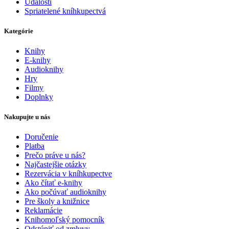
Udalosti
Spriatelené kníhkupectvá
Kategórie
Knihy
E-knihy
Audioknihy
Hry
Filmy
Doplnky
Nakupujte u nás
Doručenie
Platba
Prečo práve u nás?
Najčastejšie otázky
Rezervácia v kníhkupectve
Ako čítať e-knihy
Ako počúvať audioknihy
Pre školy a knižnice
Reklamácie
Knihomoľský pomocník
Odstúpiť od zmluvy