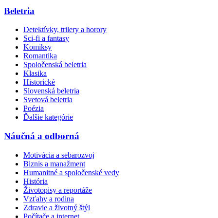
Beletria
Detektívky, trilery a horory
Sci-fi a fantasy
Komiksy
Romantika
Spoločenská beletria
Klasika
Historické
Slovenská beletria
Svetová beletria
Poézia
Ďalšie kategórie
Náučná a odborná
Motivácia a sebarozvoj
Biznis a manažment
Humanitné a spoločenské vedy
História
Životopisy a reportáže
Vzťahy a rodina
Zdravie a životný štýl
Počítače a internet