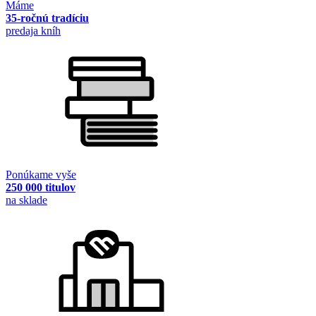
Máme
35-ročnú tradíciu
predaja kníh
Ponúkame vyše
250 000 titulov
na sklade