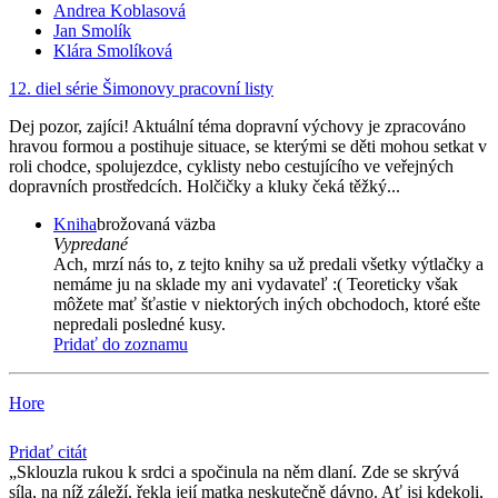
Andrea Koblasová
Jan Smolík
Klára Smolíková
12. diel série
Šimonovy pracovní listy
Dej pozor, zajíci! Aktuální téma dopravní výchovy je zpracováno
hravou formou a postihuje situace, se kterými se děti mohou setkat v
roli chodce, spolujezdce, cyklisty nebo cestujícího ve veřejných
dopravních prostředcích. Holčičky a kluky čeká těžký...
Kniha
brožovaná väzba
Vypredané
Ach, mrzí nás to, z tejto knihy sa už predali všetky výtlačky a
nemáme ju na sklade my ani vydavateľ :( Teoreticky však
môžete mať šťastie v niektorých iných obchodoch, ktoré ešte
nepredali posledné kusy.
Pridať do zoznamu
Hore
Pridať citát
Sklouzla rukou k srdci a spočinula na něm dlaní. Zde se skrývá
síla, na níž záleží, řekla její matka neskutečně dávno. Ať jsi kdekoli,