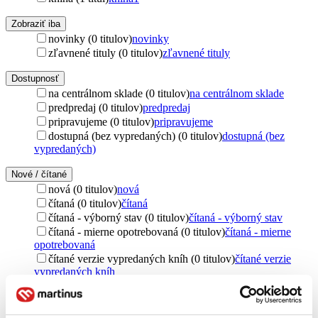
Zobraziť iba
novinky (0 titulov)
novinky
zľavnené tituly (0 titulov)
zľavnené tituly
Dostupnosť
na centrálnom sklade (0 titulov)
na centrálnom sklade
predpredaj (0 titulov)
predpredaj
pripravujeme (0 titulov)
pripravujeme
dostupná (bez vypredaných) (0 titulov)
dostupná (bez
vypredaných)
Nové / čítané
nová (0 titulov)
nová
čítaná (0 titulov)
čítaná
čítaná - výborný stav (0 titulov)
čítaná - výborný stav
čítaná - mierne opotrebovaná (0 titulov)
čítaná - mierne
opotrebovaná
čítané verzie vypredaných kníh (0 titulov)
čítané verzie
vypredaných kníh
Jazyk
čeština (1 titul)
čeština
1