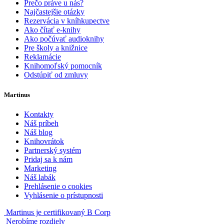
Prečo práve u nás?
Najčastejšie otázky
Rezervácia v kníhkupectve
Ako čítať e-knihy
Ako počúvať audioknihy
Pre školy a knižnice
Reklamácie
Knihomoľský pomocník
Odstúpiť od zmluvy
Martinus
Kontakty
Náš príbeh
Náš blog
Knihovrátok
Partnerský systém
Pridaj sa k nám
Marketing
Náš labák
Prehlásenie o cookies
Vyhlásenie o prístupnosti
Martinus je certifikovaný B Corp
Nerobíme rozdiely