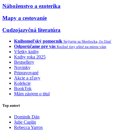
Náboženstvo a ezoterika
Mapy a cestovanie
Cudzojazyčná literatúra
Knihomoľský pomocník
Spýtajte sa Sherlocka, čo čítať
Odporúčame pre vás
Knižné tipy ušité na mieru vám
Všetky knihy
Knihy roka 2025
Bestsellery
Novinky
Pripravované
Akcie a zľavy
Kolekcie
BookTok
Mám záujem o titul
Top autori
Dominik Dán
Julie Caplin
Rebecca Yarros