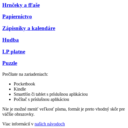
Hrnčeky a fľaše
Papiernictvo
Zápisníky a kalendáre
Hudba
LP platne
Puzzle
Prečítate na zariadeniach:
Pocketbook
Kindle
Smartfón či tablet s príslušnou aplikáciou
Počítač s príslušnou aplikáciou
Nie je možné meniť veľkosť písma, formát je preto vhodný skôr pre
väčšie obrazovky.
Viac informácií v
našich návodoch