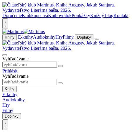
Doručenie
Kníhkupectvá
Knihovrátok
Poukážky
Knižný blog
Kontakt
E-knihy
Audioknihy
Hry
Filmy
Knihy
Doplnky
Vyhľadávanie
Prihlásiť
Vyhľadávanie
Knihy
E-knihy
Audioknihy
Hry
Filmy
Doplnky