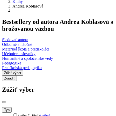
Knihy
Andrea Koblasová
Bestsellery od autora Andrea Koblasová s
brožovanou väzbou
Sledovať autora
Odborné a náučné
Materská škola a predškoláci
Učebnice a slovníky
Humanitné a spoločenské vedy
Pedagogika
Predškolská pedagogika
Zúžiť výber
Zoradiť
Zúžiť výber
Typ
kniha (1 titul)
kniha
1