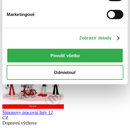
Použité filtre
Zrušiť filtre
Marketingové
S brožovanou väzbou
Zobraziť detaily
Povoliť všetko
Odmietnuť
Šimonovy pracovní listy 12
CZ
Dopravní výchova