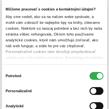
Téma
Môžeme pracovať s cookies a kontaktnými údajmi?
skupinové aktivity (1 titul)
skupinové aktivity
1
Aby sme vedeli, ako sa na našom webe správate, a
Vydavateľstvo
mohli vám zobraziť tie najlepšie tipy na knihy, zbierame
Portál (1 titul)
Portál
1
cookies. Niektoré sú naozaj potrebné a bez nich by naša
stránka vôbec nefungovala. Okrem toho používame
Väzba
brožovaná väzba (1 titul)
brožovaná väzba
1
analytické cookies, ktoré nám umožňujú zisťovať, ako
náš web funguje, a stále ho pre vás zlepšovať.
Zúžiť výber
Personalizačné cookies nám dovoľujú prispôsobovať
stránku pre vašu lepšiu orientáciu. Marketingové cookies
Zoradiť
nám zas umožňujú zobrazenie relevantnej reklamy.
Niektoré údaje zdieľame aj s tretími stranami. Veľmi by
Výber
nám pomohlo, keby sme mohli používať všetky tieto
Potrebné
súhlasu
cookies. Ďakujeme!
Bestsellery
Top hodnotené
Novinky
Personalizačné
Najdrahšie
Najlacnejšie
Najvyššia zľava
Analytické