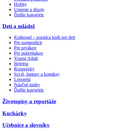
Hobby
Umenie a dizajn
Ďalšie kategórie
Deti a mládež
Knihorad – poradca kníh pre deti
Pre najmenších
Pre prvákov
Pre pubertiakov
Young Adult
Beletria
Rozprávky
Sci-fi, fantasy a komiksy
Leporelá
Náučné knihy
Ďalšie kategórie
Životopisy a reportáže
Kuchárky
Učebnice a slovníky