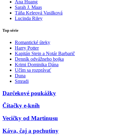
Ana Huang
Sarah J. Maas
Táňa Keleová Vasilková
Lucinda Riley
Top série
Romantické úteky
Harry Potter
Kapitán Stein a Notár Barbarič
Denník odvážneho bojka
Krimi Dominika Dána
Učím sa rozprávať
Duna
Smradi
Darčekové poukážky
Čítačky e-kníh
Vecičky od Martinusu
Káva, čaj a pochutiny