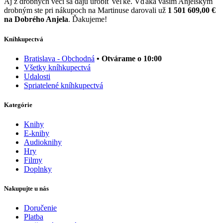
Aj z drobných vecí sa dajú urobiť veľké. Vďaka vašim Anjelským
drobným ste pri nákupoch na Martinuse darovali už
1 501 609,00 €
na Dobrého Anjela
. Ďakujeme!
Kníhkupectvá
Bratislava - Obchodná
• Otvárame o 10:00
Všetky kníhkupectvá
Udalosti
Spriatelené kníhkupectvá
Kategórie
Knihy
E-knihy
Audioknihy
Hry
Filmy
Doplnky
Nakupujte u nás
Doručenie
Platba