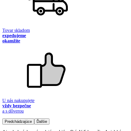
Tovar skladom
expedujeme
okamžite
U nás nakupujete
vždy bezpečne
a s dôverou
Predchádzajúce
Ďalšie