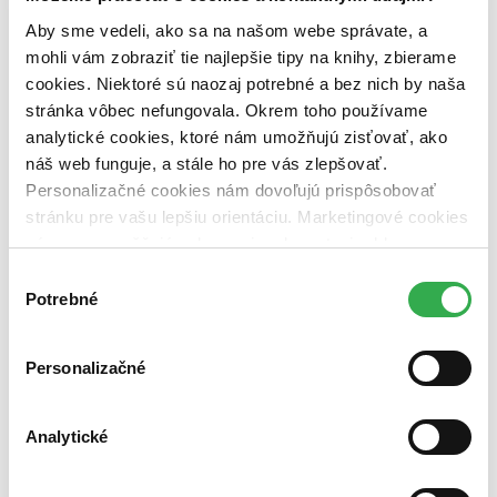
pripravujeme (0 titulov)
pripravujeme
dostupná (bez vypredaných) (0 titulov)
dostupná (bez
Aby sme vedeli, ako sa na našom webe správate, a
vypredaných)
mohli vám zobraziť tie najlepšie tipy na knihy, zbierame
cookies. Niektoré sú naozaj potrebné a bez nich by naša
Nové / čítané
stránka vôbec nefungovala. Okrem toho používame
nová (0 titulov)
nová
čítaná (0 titulov)
čítaná
analytické cookies, ktoré nám umožňujú zisťovať, ako
čítaná - výborný stav (0 titulov)
čítaná - výborný stav
náš web funguje, a stále ho pre vás zlepšovať.
čítaná - mierne opotrebovaná (0 titulov)
čítaná - mierne
Personalizačné cookies nám dovoľujú prispôsobovať
opotrebovaná
stránku pre vašu lepšiu orientáciu. Marketingové cookies
čítané verzie vypredaných kníh (0 titulov)
čítané verzie
vypredaných kníh
nám zas umožňujú zobrazenie relevantnej reklamy.
Niektoré údaje zdieľame aj s tretími stranami. Veľmi by
Výber
Zúžiť výber
nám pomohlo, keby sme mohli používať všetky tieto
Potrebné
súhlasu
cookies. Ďakujeme!
Zoradiť
Personalizačné
Bestsellery
Analytické
Top hodnotené
Novinky
Najdrahšie