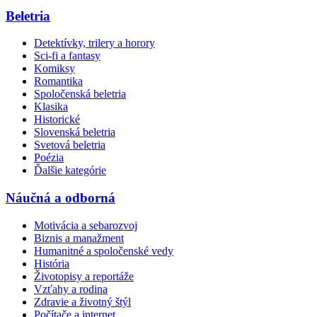
Beletria
Detektívky, trilery a horory
Sci-fi a fantasy
Komiksy
Romantika
Spoločenská beletria
Klasika
Historické
Slovenská beletria
Svetová beletria
Poézia
Ďalšie kategórie
Náučná a odborná
Motivácia a sebarozvoj
Biznis a manažment
Humanitné a spoločenské vedy
História
Životopisy a reportáže
Vzťahy a rodina
Zdravie a životný štýl
Počítače a internet