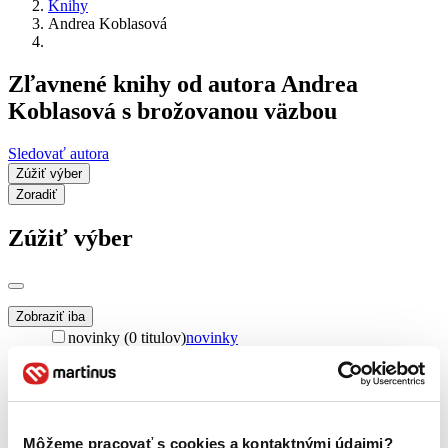
Knihy
Andrea Koblasová
Zľavnené knihy od autora Andrea
Koblasová s brožovanou väzbou
Sledovať autora
Zúžiť výber
Zoradiť
Zúžiť výber
Zobraziť iba
novinky (0 titulov)
novinky
zľavnené tituly (0 titulov)
zľavnené tituly
Dostupnosť
na centrálnom sklade (0 titulov)
na centrálnom sklade
predpredaj (0 titulov)
predpredaj
Môžeme pracovať s cookies a kontaktnými údajmi?