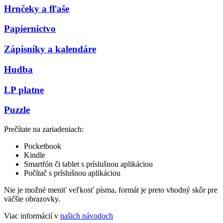
Hrnčeky a fľaše
Papiernictvo
Zápisníky a kalendáre
Hudba
LP platne
Puzzle
Prečítate na zariadeniach:
Pocketbook
Kindle
Smartfón či tablet s príslušnou aplikáciou
Počítač s príslušnou aplikáciou
Nie je možné meniť veľkosť písma, formát je preto vhodný skôr pre
väčšie obrazovky.
Viac informácií v
našich návodoch