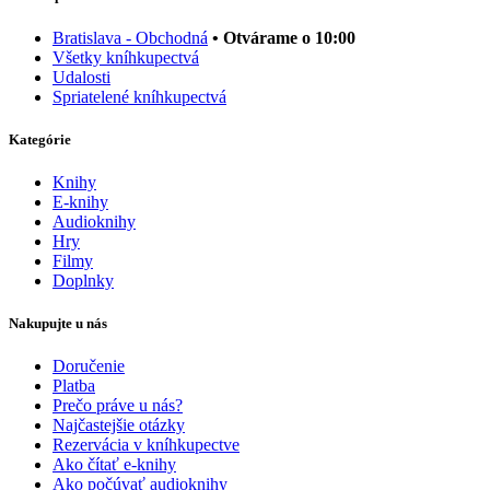
Bratislava - Obchodná
• Otvárame o 10:00
Všetky kníhkupectvá
Udalosti
Spriatelené kníhkupectvá
Kategórie
Knihy
E-knihy
Audioknihy
Hry
Filmy
Doplnky
Nakupujte u nás
Doručenie
Platba
Prečo práve u nás?
Najčastejšie otázky
Rezervácia v kníhkupectve
Ako čítať e-knihy
Ako počúvať audioknihy