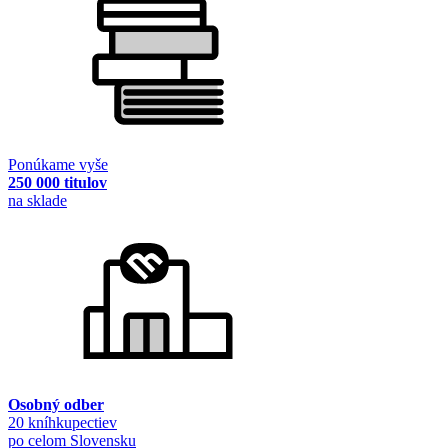
Ponúkame vyše
250 000 titulov
na sklade
Osobný odber
20 kníhkupectiev
po celom Slovensku