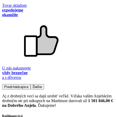
Tovar skladom
expedujeme
okamžite
U nás nakupujete
vždy bezpečne
a s dôverou
Predchádzajúce
Ďalšie
Aj z drobných vecí sa dajú urobiť veľké. Vďaka vašim Anjelským
drobným ste pri nákupoch na Martinuse darovali už
1 501 846,00 €
na Dobrého Anjela
. Ďakujeme!
Kníhkupectvá