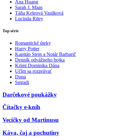
Ana Huang
Sarah J. Maas
Táňa Keleová Vasilková
Lucinda Riley
Top série
Romantické úteky
Harry Potter
Kapitán Stein a Notár Barbarič
Denník odvážneho bojka
Krimi Dominika Dána
Učím sa rozprávať
Duna
Smradi
Darčekové poukážky
Čítačky e-kníh
Vecičky od Martinusu
Káva, čaj a pochutiny