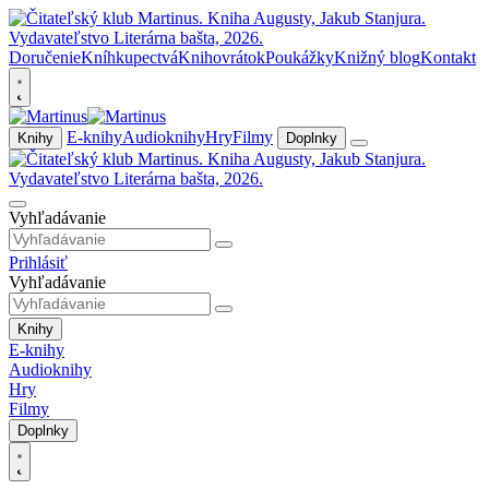
Doručenie
Kníhkupectvá
Knihovrátok
Poukážky
Knižný blog
Kontakt
E-knihy
Audioknihy
Hry
Filmy
Knihy
Doplnky
Vyhľadávanie
Prihlásiť
Vyhľadávanie
Knihy
E-knihy
Audioknihy
Hry
Filmy
Doplnky