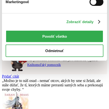
Marketingové
Najlacnejšie
Najvyššia zľava
Použité filtre
Zobraziť detaily
Zrušiť filtre
dostupné
S brožovanou väzbou
Nebol nájdený
žiadny titul
vyhovujúci zadaným podmienkam.
Povoliť všetko
Skúste prosím zmeniť vyhľadávaný výraz.
Odmietnuť
Chcete poradiť knihu?
Náš pomocník Sherlock vám ju s radosťou vypátra!
Knihomoľský pomocník
Pridať citát
Možno je to náš osud - nemať otcov, akých by sme si želali, ale
stále dúfať, že tí­, ktorých máme prerastú samých seba a prekonajú
svoje chyby.