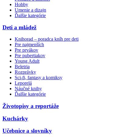
Hobby
Umenie a dizajn
Ďalšie kategórie
Deti a mládež
Knihorad – poradca kníh pre deti
Pre najmenších
Pre prvákov
Pre pubertiakov
Young Adult
Beletria
Rozprávky
Sci-fi, fantasy a komiksy
Leporelá
Náučné knihy
Ďalšie kategórie
Životopisy a reportáže
Kuchárky
Učebnice a slovníky