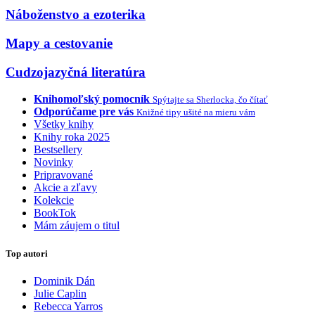
Náboženstvo a ezoterika
Mapy a cestovanie
Cudzojazyčná literatúra
Knihomoľský pomocník
Spýtajte sa Sherlocka, čo čítať
Odporúčame pre vás
Knižné tipy ušité na mieru vám
Všetky knihy
Knihy roka 2025
Bestsellery
Novinky
Pripravované
Akcie a zľavy
Kolekcie
BookTok
Mám záujem o titul
Top autori
Dominik Dán
Julie Caplin
Rebecca Yarros