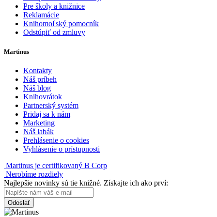
Pre školy a knižnice
Reklamácie
Knihomoľský pomocník
Odstúpiť od zmluvy
Martinus
Kontakty
Náš príbeh
Náš blog
Knihovrátok
Partnerský systém
Pridaj sa k nám
Marketing
Náš labák
Prehlásenie o cookies
Vyhlásenie o prístupnosti
Martinus je certifikovaný B Corp
Nerobíme rozdiely
Najlepšie novinky sú tie knižné. Získajte ich ako prví:
Odoslať