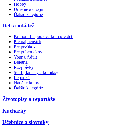
Hobby
Umenie a dizajn
Ďalšie kategórie
Deti a mládež
Knihorad – poradca kníh pre deti
Pre najmenších
Pre prvákov
Pre pubertiakov
Young Adult
Beletria
Rozprávky
Sci-fi, fantasy a komiksy
Leporelá
Náučné knihy
Ďalšie kategórie
Životopisy a reportáže
Kuchárky
Učebnice a slovníky