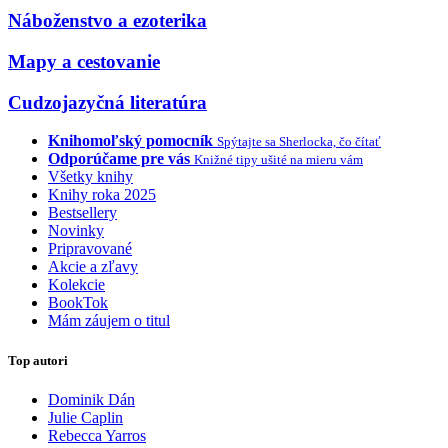
Náboženstvo a ezoterika
Mapy a cestovanie
Cudzojazyčná literatúra
Knihomoľský pomocník
Spýtajte sa Sherlocka, čo čítať
Odporúčame pre vás
Knižné tipy ušité na mieru vám
Všetky knihy
Knihy roka 2025
Bestsellery
Novinky
Pripravované
Akcie a zľavy
Kolekcie
BookTok
Mám záujem o titul
Top autori
Dominik Dán
Julie Caplin
Rebecca Yarros