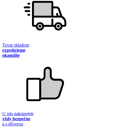
Tovar skladom
expedujeme
okamžite
U nás nakupujete
vždy bezpečne
a s dôverou