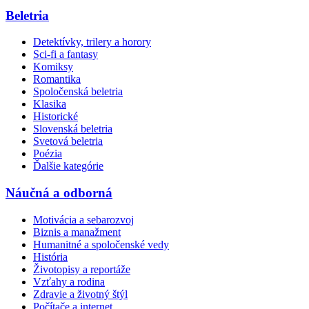
Beletria
Detektívky, trilery a horory
Sci-fi a fantasy
Komiksy
Romantika
Spoločenská beletria
Klasika
Historické
Slovenská beletria
Svetová beletria
Poézia
Ďalšie kategórie
Náučná a odborná
Motivácia a sebarozvoj
Biznis a manažment
Humanitné a spoločenské vedy
História
Životopisy a reportáže
Vzťahy a rodina
Zdravie a životný štýl
Počítače a internet