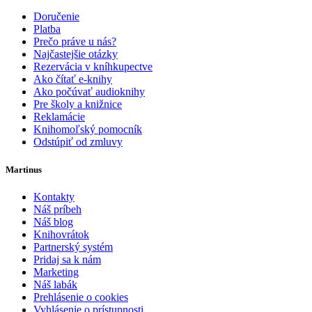
Doručenie
Platba
Prečo práve u nás?
Najčastejšie otázky
Rezervácia v kníhkupectve
Ako čítať e-knihy
Ako počúvať audioknihy
Pre školy a knižnice
Reklamácie
Knihomoľský pomocník
Odstúpiť od zmluvy
Martinus
Kontakty
Náš príbeh
Náš blog
Knihovrátok
Partnerský systém
Pridaj sa k nám
Marketing
Náš labák
Prehlásenie o cookies
Vyhlásenie o prístupnosti