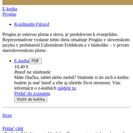
E-kniha
Proglas
Konštantín Filozof
Proglas je oslavou písma a slova, je predslovom k evanjeliám.
Reprezentatívne vydanie tohto diela obsahuje Proglas v slovenskom
jazyku v prebásnení Ľubomírom Feldekom a v hlaholike – v prvom
staroslovenskom písme.
E-kniha
PDF
10,40 €
Ihneď na stiahnutie
Máte čítačku, tablet alebo mobil? Stiahnite si do nich e-knihu:
budete ju mať hneď a ešte aj ušetríte život stromom. Viac
informácii o e-knihách
nájdete tu
.
Pridať do zoznamu
Vložiť do košíka
Hore
Pridať citát