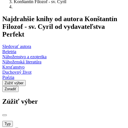
Konštantín Filozof - sv. Cyril
Najdrahšie knihy od autora Konštantín
Filozof - sv. Cyril od vydavateľstva
Perfekt
Sledovať autora
Beletria
Náboženstvo a ezoterika
Náboženská literatúra
Kresťanstvo
Duchovný život
Poézia
Zúžiť výber
Zoradiť
Zúžiť výber
Typ