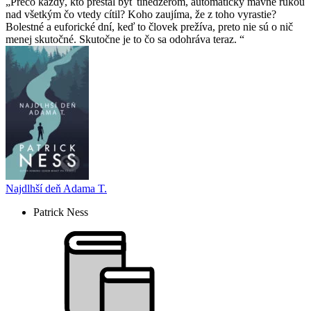
Prečo každý, kto prestal byť tínedžerom, automaticky mávne rukou
nad všetkým čo vtedy cítil? Koho zaujíma, že z toho vyrastie?
Bolestné a euforické dní, keď to človek prežíva, preto nie sú o nič
menej skutočné. Skutočne je to čo sa odohráva teraz.
Najdlhší deň Adama T.
Patrick Ness