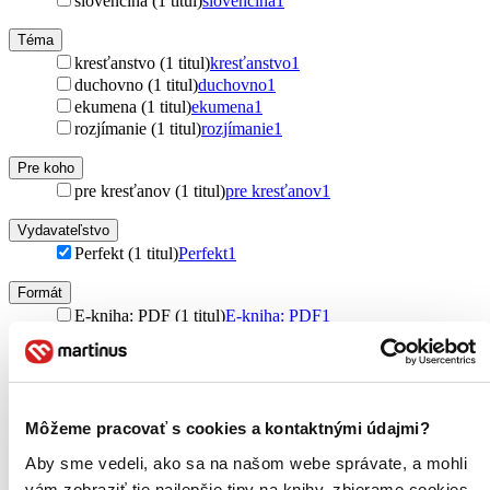
slovenčina (1 titul)
slovenčina
1
Téma
kresťanstvo (1 titul)
kresťanstvo
1
duchovno (1 titul)
duchovno
1
ekumena (1 titul)
ekumena
1
rozjímanie (1 titul)
rozjímanie
1
Pre koho
pre kresťanov (1 titul)
pre kresťanov
1
Vydavateľstvo
Perfekt (1 titul)
Perfekt
1
Formát
E-kniha: PDF (1 titul)
E-kniha: PDF
1
Zúžiť výber
Zoradiť
Môžeme pracovať s cookies a kontaktnými údajmi?
Aby sme vedeli, ako sa na našom webe správate, a mohli
vám zobraziť tie najlepšie tipy na knihy, zbierame cookies.