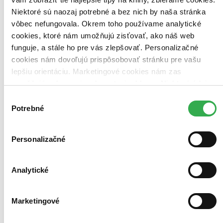
Bestsellery
Niektoré sú naozaj potrebné a bez nich by naša stránka
Top hodnotené
vôbec nefungovala. Okrem toho používame analytické
Novinky
Najdrahšie
cookies, ktoré nám umožňujú zisťovať, ako náš web
Najlacnejšie
funguje, a stále ho pre vás zlepšovať. Personalizačné
Najvyššia zľava
cookies nám dovoľujú prispôsobovať stránku pre vašu
lepšiu orientáciu. Marketingové cookies nám zas
Použité filtre
umožňujú zobrazenie relevantnej reklamy. Niektoré údaje
Zrušiť filtre
zdieľame aj s tretími stranami. Veľmi by nám pomohlo,
dostupné
Vydavateľstvo Perfekt
Výber
keby sme mohli používať všetky tieto cookies. Ďakujeme!
Potrebné
súhlasu
Personalizačné
Analytické
Marketingové