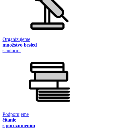
Organizujeme
množstvo besied
s autormi
Podporujeme
čítanie
s porozumením