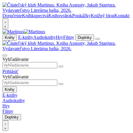
Doručenie
Kníhkupectvá
Knihovrátok
Poukážky
Knižný blog
Kontakt
E-knihy
Audioknihy
Hry
Filmy
Knihy
Doplnky
Vyhľadávanie
Prihlásiť
Vyhľadávanie
Knihy
E-knihy
Audioknihy
Hry
Filmy
Doplnky