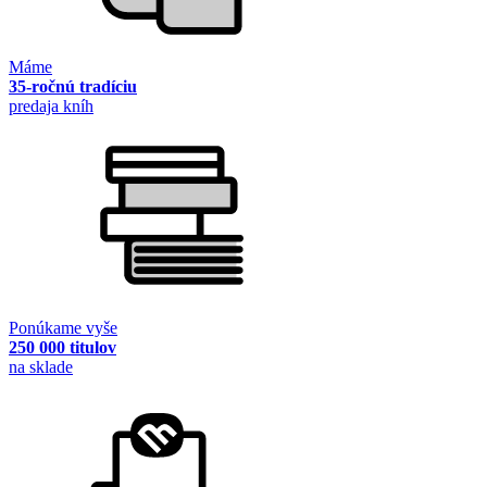
Máme
35-ročnú tradíciu
predaja kníh
Ponúkame vyše
250 000 titulov
na sklade