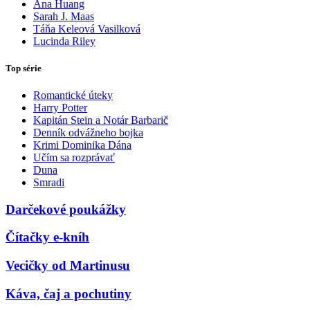
Ana Huang
Sarah J. Maas
Táňa Keleová Vasilková
Lucinda Riley
Top série
Romantické úteky
Harry Potter
Kapitán Stein a Notár Barbarič
Denník odvážneho bojka
Krimi Dominika Dána
Učím sa rozprávať
Duna
Smradi
Darčekové poukážky
Čítačky e-kníh
Vecičky od Martinusu
Káva, čaj a pochutiny