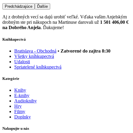
Predchádzajúce
Ďalšie
Aj z drobných vecí sa dajú urobiť veľké. Vďaka vašim Anjelským
drobným ste pri nákupoch na Martinuse darovali už
1 501 406,00 €
na Dobrého Anjela
. Ďakujeme!
Kníhkupectvá
Bratislava - Obchodná
• Zatvorené do zajtra 8:30
Všetky kníhkupectvá
Udalosti
Spriatelené kníhkupectvá
Kategórie
Knihy
E-knihy
Audioknihy
Hry
Filmy
Doplnky
Nakupujte u nás