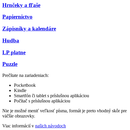
Hrnčeky a fľaše
Papiernictvo
Zápisníky a kalendáre
Hudba
LP platne
Puzzle
Prečítate na zariadeniach:
Pocketbook
Kindle
Smartfón či tablet s príslušnou aplikáciou
Počítač s príslušnou aplikáciou
Nie je možné meniť veľkosť písma, formát je preto vhodný skôr pre
väčšie obrazovky.
Viac informácií v
našich návodoch