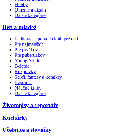
Hobby
Umenie a dizajn
Ďalšie kategórie
Deti a mládež
Knihorad – poradca kníh pre deti
Pre najmenších
Pre prvákov
Pre pubertiakov
Young Adult
Beletria
Rozprávky
Sci-fi, fantasy a komiksy
Leporelá
Náučné knihy
Ďalšie kategórie
Životopisy a reportáže
Kuchárky
Učebnice a slovníky