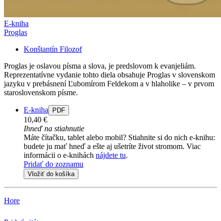
E-kniha
Proglas
Konštantín Filozof
Proglas je oslavou písma a slova, je predslovom k evanjeliám.
Reprezentatívne vydanie tohto diela obsahuje Proglas v slovenskom
jazyku v prebásnení Ľubomírom Feldekom a v hlaholike – v prvom
staroslovenskom písme.
E-kniha
PDF
10,40 €
Ihneď na stiahnutie
Máte čítačku, tablet alebo mobil? Stiahnite si do nich e-knihu:
budete ju mať hneď a ešte aj ušetríte život stromom. Viac
informácii o e-knihách
nájdete tu
.
Pridať do zoznamu
Vložiť do košíka
Hore