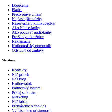
Doručenie
Platba
Prečo práve u nás?
Najčastejšie otázky
Rezervácia v kníhkupectve
Ako čítať e-knihy
Ako počúvať audioknihy
Pre školy a knižnice
Reklamácie
Knihomoľský pomocník
Odstúpiť od zmluvy
Martinus
Kontakty
Náš príbeh
Náš blog
Knihovrátok
Partnerský systém
Pridaj sa k nám
Marketing
Náš labák
Prehlásenie o cookies
Vyhlásenie o prístupnosti