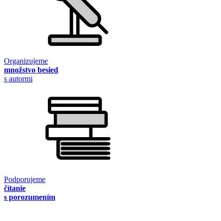
Organizujeme
množstvo besied
s autormi
Podporujeme
čítanie
s porozumením