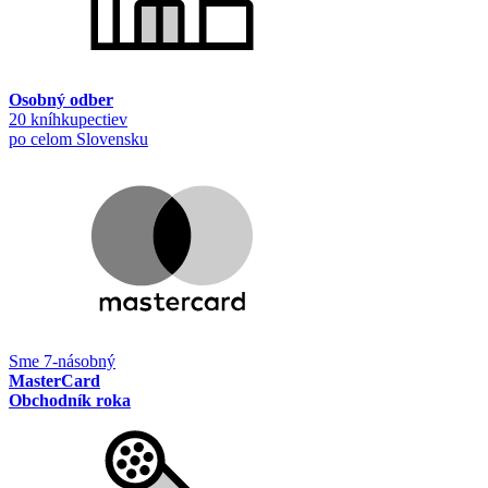
Osobný odber
20 kníhkupectiev
po celom Slovensku
Sme 7-násobný
MasterCard
Obchodník roka