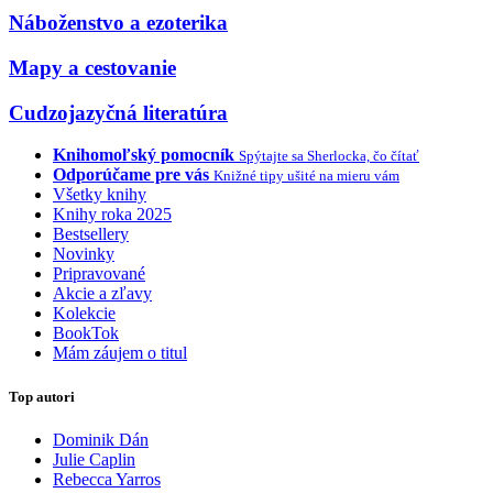
Náboženstvo a ezoterika
Mapy a cestovanie
Cudzojazyčná literatúra
Knihomoľský pomocník
Spýtajte sa Sherlocka, čo čítať
Odporúčame pre vás
Knižné tipy ušité na mieru vám
Všetky knihy
Knihy roka 2025
Bestsellery
Novinky
Pripravované
Akcie a zľavy
Kolekcie
BookTok
Mám záujem o titul
Top autori
Dominik Dán
Julie Caplin
Rebecca Yarros