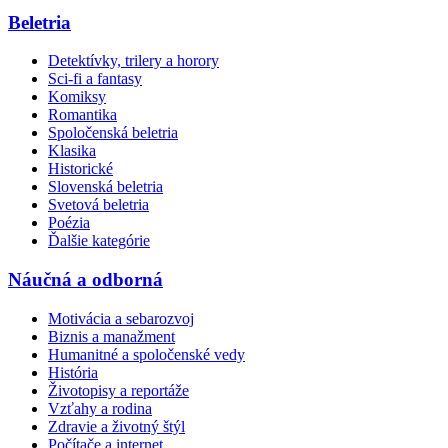
Beletria
Detektívky, trilery a horory
Sci-fi a fantasy
Komiksy
Romantika
Spoločenská beletria
Klasika
Historické
Slovenská beletria
Svetová beletria
Poézia
Ďalšie kategórie
Náučná a odborná
Motivácia a sebarozvoj
Biznis a manažment
Humanitné a spoločenské vedy
História
Životopisy a reportáže
Vzťahy a rodina
Zdravie a životný štýl
Počítače a internet