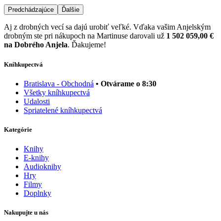
Predchádzajúce
Ďalšie
Aj z drobných vecí sa dajú urobiť veľké. Vďaka vašim Anjelským
drobným ste pri nákupoch na Martinuse darovali už
1 502 059,00 €
na Dobrého Anjela
. Ďakujeme!
Kníhkupectvá
Bratislava - Obchodná
• Otvárame o 8:30
Všetky kníhkupectvá
Udalosti
Spriatelené kníhkupectvá
Kategórie
Knihy
E-knihy
Audioknihy
Hry
Filmy
Doplnky
Nakupujte u nás