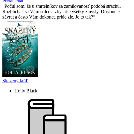
Pridať citát
Počul som, že u smrtelní­kov sa zamilovanosť podobá strachu.
Rozbúchať sa Vám srdce a zbystrí­te všetky zmysly. Dostanete
závrat a často Vám dokonca prí­de zle. Je to tak?
Skazený kráľ
Holly Black