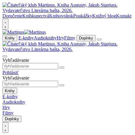
Doručenie
Kníhkupectvá
Knihovrátok
Poukážky
Knižný blog
Kontakt
E-knihy
Audioknihy
Hry
Filmy
Knihy
Doplnky
Vyhľadávanie
Prihlásiť
Vyhľadávanie
Knihy
E-knihy
Audioknihy
Hry
Filmy
Doplnky