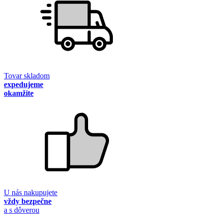
Tovar skladom
expedujeme
okamžite
U nás nakupujete
vždy bezpečne
a s dôverou