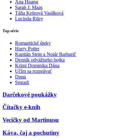
Ana Huang
Sarah J. Maas
Táňa Keleová Vasilková
Lucinda Riley
Top série
Romantické úteky
Harry Potter
Kapitán Stein a Notár Barbarič
Denník odvážneho bojka
Krimi Dominika Dána
Učím sa rozprávať
Duna
Smradi
Darčekové poukážky
Čítačky e-kníh
Vecičky od Martinusu
Káva, čaj a pochutiny