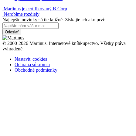
Martinus je certifikovaný B Corp
Nerobíme rozdiely
Najlepšie novinky sú tie knižné. Získajte ich ako prví:
Odoslať
© 2000-2026 Martinus. Internetové kníhkupectvo. Všetky práva
vyhradené.
Nastaviť cookies
Ochrana súkromia
Obchodné podmienky