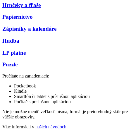
Hrnčeky a fľaše
Papiernictvo
Zápisníky a kalendáre
Hudba
LP platne
Puzzle
Prečítate na zariadeniach:
Pocketbook
Kindle
Smartfón či tablet s príslušnou aplikáciou
Počítač s príslušnou aplikáciou
Nie je možné meniť veľkosť písma, formát je preto vhodný skôr pre
väčšie obrazovky.
Viac informácií v
našich návodoch