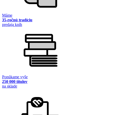
Máme
35-ročnú tradíciu
predaja kníh
Ponúkame vyše
250 000 titulov
na sklade