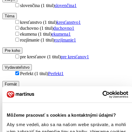
slovenčina (1 titul)
slovenčina
1
Téma
kresťanstvo (1 titul)
kresťanstvo
1
duchovno (1 titul)
duchovno
1
ekumena (1 titul)
ekumena
1
rozjímanie (1 titul)
rozjímanie
1
Pre koho
pre kresťanov (1 titul)
pre kresťanov
1
Vydavateľstvo
Perfekt (1 titul)
Perfekt
1
Formát
E-kniha: PDF (1 titul)
E-kniha: PDF
1
Zúžiť výber
Zoradiť
Môžeme pracovať s cookies a kontaktnými údajmi?
Aby sme vedeli, ako sa na našom webe správate, a mohli
vám zobraziť tie najlepšie tipy na knihy, zbierame cookies.