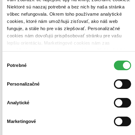
Niektoré sú naozaj potrebné a bez nich by naša stránka
Bestsellery
vôbec nefungovala. Okrem toho používame analytické
Top hodnotené
Novinky
cookies, ktoré nám umožňujú zisťovať, ako náš web
Najdrahšie
funguje, a stále ho pre vás zlepšovať. Personalizačné
Najlacnejšie
cookies nám dovoľujú prispôsobovať stránku pre vašu
Najvyššia zľava
lepšiu orientáciu. Marketingové cookies nám zas
umožňujú zobrazenie relevantnej reklamy. Niektoré údaje
Použité filtre
zdieľame aj s tretími stranami. Veľmi by nám pomohlo,
Zrušiť filtre
Výber
dostupné
Vydavateľstvo Perfekt
keby sme mohli používať všetky tieto cookies. Ďakujeme!
Potrebné
súhlasu
Personalizačné
Analytické
Marketingové