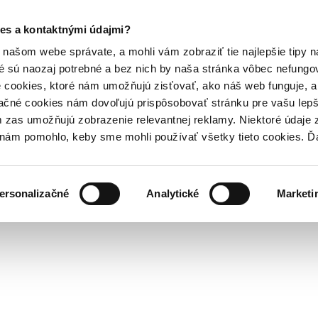
es a kontaktnými údajmi?
našom webe správate, a mohli vám zobraziť tie najlepšie tipy n
é sú naozaj potrebné a bez nich by naša stránka vôbec nefung
 cookies, ktoré nám umožňujú zisťovať, ako náš web funguje, a 
ačné cookies nám dovoľujú prispôsobovať stránku pre vašu lepši
zas umožňujú zobrazenie relevantnej reklamy. Niektoré údaje z
y nám pomohlo, keby sme mohli používať všetky tieto cookies. 
ersonalizačné
Analytické
Marketi