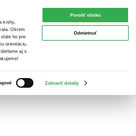
Povoliť všetko
a knihy,
ovala. Okrem
Odmietnuť
stále ho pre
u orientáciu.
dieľame aj s
Ďakujeme!
ngové
Zobraziť detaily