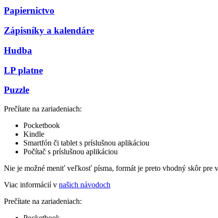
Papiernictvo
Zápisníky a kalendáre
Hudba
LP platne
Puzzle
Prečítate na zariadeniach:
Pocketbook
Kindle
Smartfón či tablet s príslušnou aplikáciou
Počítač s príslušnou aplikáciou
Nie je možné meniť veľkosť písma, formát je preto vhodný skôr pre 
Viac informácií v
našich návodoch
Prečítate na zariadeniach:
Pocketbook