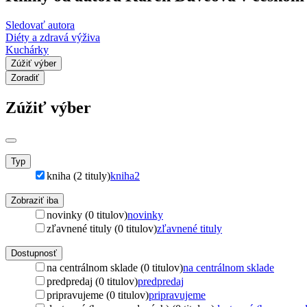
Sledovať autora
Diéty a zdravá výživa
Kuchárky
Zúžiť výber
Zoradiť
Zúžiť výber
Typ
kniha (2 tituly)
kniha
2
Zobraziť iba
novinky (0 titulov)
novinky
zľavnené tituly (0 titulov)
zľavnené tituly
Dostupnosť
na centrálnom sklade (0 titulov)
na centrálnom sklade
predpredaj (0 titulov)
predpredaj
pripravujeme (0 titulov)
pripravujeme