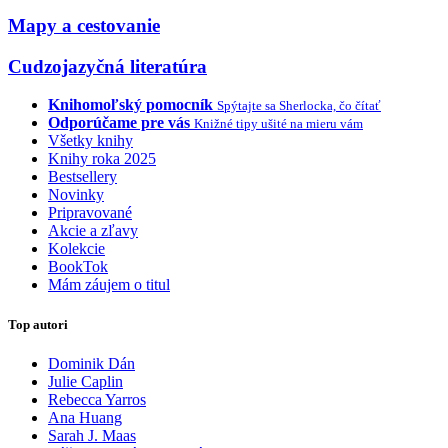
Mapy a cestovanie
Cudzojazyčná literatúra
Knihomoľský pomocník
Spýtajte sa Sherlocka, čo čítať
Odporúčame pre vás
Knižné tipy ušité na mieru vám
Všetky knihy
Knihy roka 2025
Bestsellery
Novinky
Pripravované
Akcie a zľavy
Kolekcie
BookTok
Mám záujem o titul
Top autori
Dominik Dán
Julie Caplin
Rebecca Yarros
Ana Huang
Sarah J. Maas