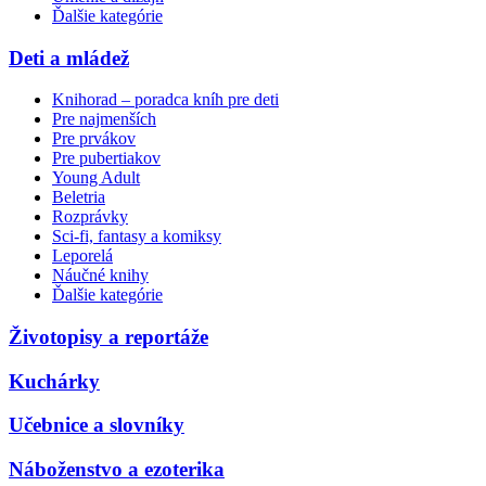
Ďalšie kategórie
Deti a mládež
Knihorad – poradca kníh pre deti
Pre najmenších
Pre prvákov
Pre pubertiakov
Young Adult
Beletria
Rozprávky
Sci-fi, fantasy a komiksy
Leporelá
Náučné knihy
Ďalšie kategórie
Životopisy a reportáže
Kuchárky
Učebnice a slovníky
Náboženstvo a ezoterika