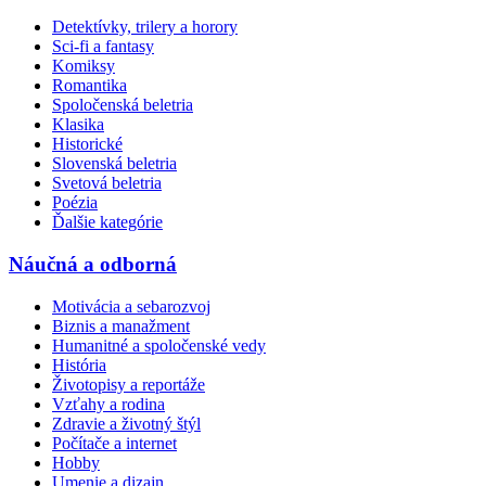
Detektívky, trilery a horory
Sci-fi a fantasy
Komiksy
Romantika
Spoločenská beletria
Klasika
Historické
Slovenská beletria
Svetová beletria
Poézia
Ďalšie kategórie
Náučná a odborná
Motivácia a sebarozvoj
Biznis a manažment
Humanitné a spoločenské vedy
História
Životopisy a reportáže
Vzťahy a rodina
Zdravie a životný štýl
Počítače a internet
Hobby
Umenie a dizajn