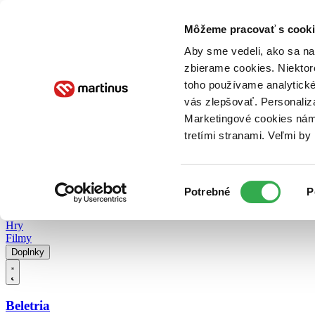
Doručenie
Kníhkupectvá
Knihovrátok
Poukážky
Knižný blog
Kontakt
Môžeme pracovať s cooki
Aby sme vedeli, ako sa na 
zbierame cookies. Niektor
E-knihy
Audioknihy
Hry
Filmy
Knihy
Doplnky
toho používame analytické
vás zlepšovať. Personaliz
Vyhľadávanie
Marketingové cookies nám 
tretími stranami. Veľmi b
Prihlásiť
Vyhľadávanie
Výber
Knihy
Potrebné
P
súhlasu
E-knihy
Audioknihy
Hry
Filmy
Doplnky
Beletria