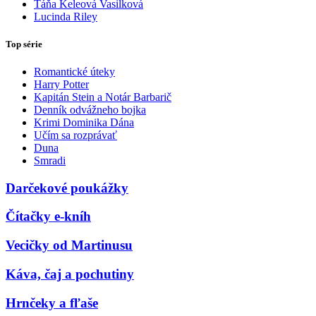
Táňa Keleová Vasilková
Lucinda Riley
Top série
Romantické úteky
Harry Potter
Kapitán Stein a Notár Barbarič
Denník odvážneho bojka
Krimi Dominika Dána
Učím sa rozprávať
Duna
Smradi
Darčekové poukážky
Čítačky e-kníh
Vecičky od Martinusu
Káva, čaj a pochutiny
Hrnčeky a fľaše