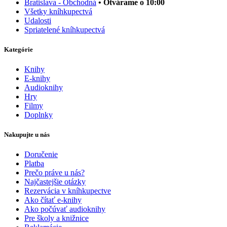
Bratislava - Obchodná
• Otvárame o 10:00
Všetky kníhkupectvá
Udalosti
Spriatelené kníhkupectvá
Kategórie
Knihy
E-knihy
Audioknihy
Hry
Filmy
Doplnky
Nakupujte u nás
Doručenie
Platba
Prečo práve u nás?
Najčastejšie otázky
Rezervácia v kníhkupectve
Ako čítať e-knihy
Ako počúvať audioknihy
Pre školy a knižnice