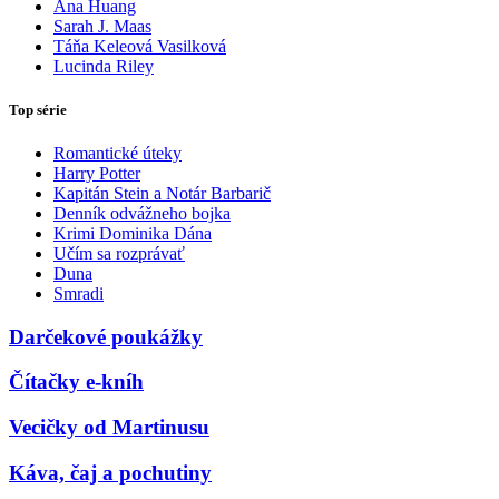
Ana Huang
Sarah J. Maas
Táňa Keleová Vasilková
Lucinda Riley
Top série
Romantické úteky
Harry Potter
Kapitán Stein a Notár Barbarič
Denník odvážneho bojka
Krimi Dominika Dána
Učím sa rozprávať
Duna
Smradi
Darčekové poukážky
Čítačky e-kníh
Vecičky od Martinusu
Káva, čaj a pochutiny