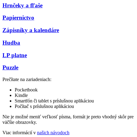
Hrnčeky a fľaše
Papiernictvo
Zápisníky a kalendáre
Hudba
LP platne
Puzzle
Prečítate na zariadeniach:
Pocketbook
Kindle
Smartfón či tablet s príslušnou aplikáciou
Počítač s príslušnou aplikáciou
Nie je možné meniť veľkosť písma, formát je preto vhodný skôr pre
väčšie obrazovky.
Viac informácií v
našich návodoch