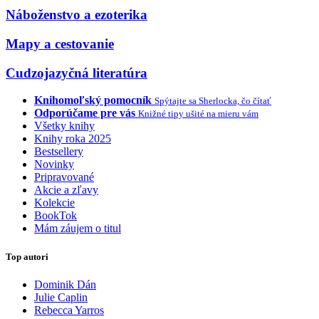
Náboženstvo a ezoterika
Mapy a cestovanie
Cudzojazyčná literatúra
Knihomoľský pomocník
Spýtajte sa Sherlocka, čo čítať
Odporúčame pre vás
Knižné tipy ušité na mieru vám
Všetky knihy
Knihy roka 2025
Bestsellery
Novinky
Pripravované
Akcie a zľavy
Kolekcie
BookTok
Mám záujem o titul
Top autori
Dominik Dán
Julie Caplin
Rebecca Yarros