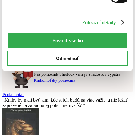
Najlacnejšie
Najvyššia zľava
Zobraziť detaily
Použité filtre
Zrušiť filtre
dostupné
Povoliť všetko
Nebol nájdený
žiadny titul
vyhovujúci zadaným podmienkam.
Skúste prosím zmeniť vyhľadávaný výraz.
Odmietnuť
Chcete poradiť knihu?
Náš pomocník Sherlock vám ju s radosťou vypátra!
Knihomoľský pomocník
Pridať citát
Knihy by mali byť tam, kde si ich budú najviac vážiť, a nie ležať
zaprášené na zabudnutej polici, nemyslíš?