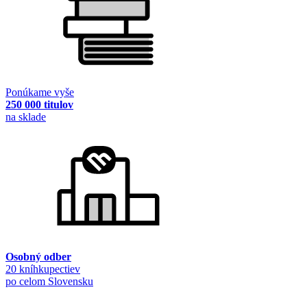
Ponúkame vyše
250 000 titulov
na sklade
Osobný odber
20 kníhkupectiev
po celom Slovensku