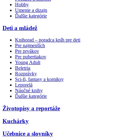
Hobby
Umenie a dizajn
Ďalšie kategórie
Deti a mládež
Knihorad – poradca kníh pre deti
Pre najmenších
Pre prvákov
Pre pubertiakov
Young Adult
Beletria
Rozprávky
Sci-fi, fantasy a komiksy
Leporelá
Náučné knihy
Ďalšie kategórie
Životopisy a reportáže
Kuchárky
Učebnice a slovníky