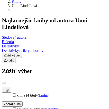
Knihy
Unni Lindellová
Najlacnejšie knihy od autora Unni
Lindellová
Sledovať autora
Beletria
Detektívky
Detektívky, trilery a horory
Zúžiť výber
Zoradiť
Zúžiť výber
Typ
kniha (4 tituly)
kniha
4
Zobraziť iba