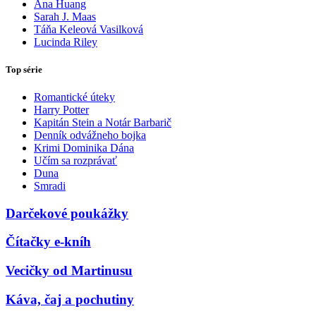
Ana Huang
Sarah J. Maas
Táňa Keleová Vasilková
Lucinda Riley
Top série
Romantické úteky
Harry Potter
Kapitán Stein a Notár Barbarič
Denník odvážneho bojka
Krimi Dominika Dána
Učím sa rozprávať
Duna
Smradi
Darčekové poukážky
Čítačky e-kníh
Vecičky od Martinusu
Káva, čaj a pochutiny