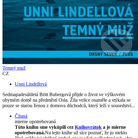
Temný muž
CZ
Unni Lindellová
Sedmapadesátiletá Britt Bubergová přijde o život ve výškovém
obytném domě na předměstí Osla. Žila velice osaměle a stýkala se
pouze se starou ženou z domova důchodců, který leží v sousedství...
Čítaná
mierne opotrebovaná
Túto knihu sme vykúpili cez
Knihovrátok
a je mierne
opotrebovaná.
Na tejto knihe už síce poznať, že ju niekto