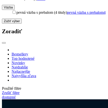
Väzba
pevná väzba s prebalom (4 tituly)
pevná väzba s prebalom
4
Zúžiť výber
Zoradiť
Bestsellery
Top hodnotené
Novinky
Najdrahšie
Najlacnejšie
Najvyššia zľava
Použité filtre
Zrušiť filtre
dostupné