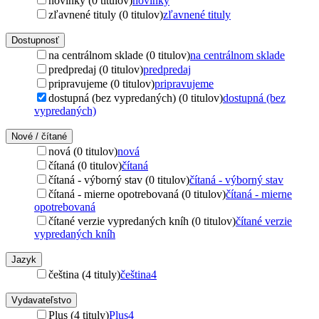
novinky (0 titulov)
novinky
zľavnené tituly (0 titulov)
zľavnené tituly
Dostupnosť
na centrálnom sklade (0 titulov)
na centrálnom sklade
predpredaj (0 titulov)
predpredaj
pripravujeme (0 titulov)
pripravujeme
dostupná (bez vypredaných) (0 titulov)
dostupná (bez
vypredaných)
Nové / čítané
nová (0 titulov)
nová
čítaná (0 titulov)
čítaná
čítaná - výborný stav (0 titulov)
čítaná - výborný stav
čítaná - mierne opotrebovaná (0 titulov)
čítaná - mierne
opotrebovaná
čítané verzie vypredaných kníh (0 titulov)
čítané verzie
vypredaných kníh
Jazyk
čeština (4 tituly)
čeština
4
Vydavateľstvo
Plus (4 tituly)
Plus
4