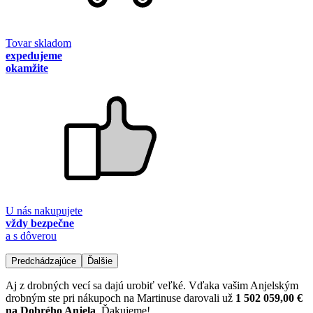
Tovar skladom
expedujeme
okamžite
U nás nakupujete
vždy bezpečne
a s dôverou
Predchádzajúce
Ďalšie
Aj z drobných vecí sa dajú urobiť veľké. Vďaka vašim Anjelským
drobným ste pri nákupoch na Martinuse darovali už
1 502 059,00 €
na Dobrého Anjela
. Ďakujeme!