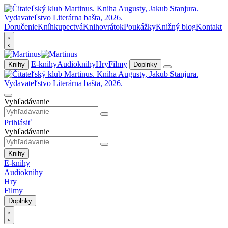
Doručenie
Kníhkupectvá
Knihovrátok
Poukážky
Knižný blog
Kontakt
E-knihy
Audioknihy
Hry
Filmy
Knihy
Doplnky
Vyhľadávanie
Prihlásiť
Vyhľadávanie
Knihy
E-knihy
Audioknihy
Hry
Filmy
Doplnky