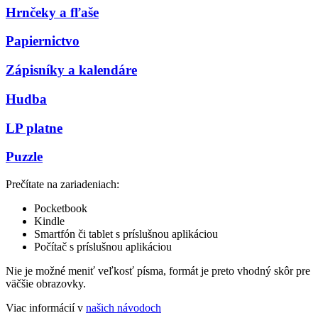
Hrnčeky a fľaše
Papiernictvo
Zápisníky a kalendáre
Hudba
LP platne
Puzzle
Prečítate na zariadeniach:
Pocketbook
Kindle
Smartfón či tablet s príslušnou aplikáciou
Počítač s príslušnou aplikáciou
Nie je možné meniť veľkosť písma, formát je preto vhodný skôr pre
väčšie obrazovky.
Viac informácií v
našich návodoch