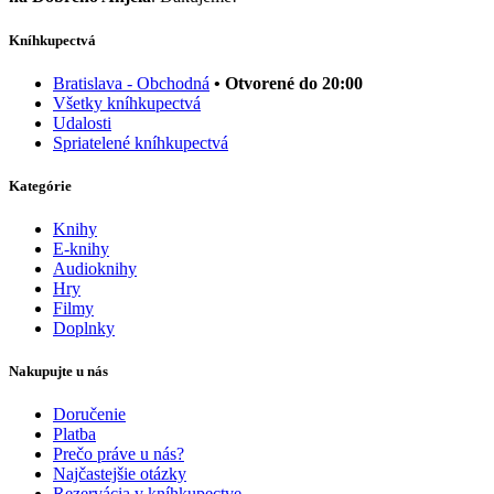
Kníhkupectvá
Bratislava - Obchodná
• Otvorené do 20:00
Všetky kníhkupectvá
Udalosti
Spriatelené kníhkupectvá
Kategórie
Knihy
E-knihy
Audioknihy
Hry
Filmy
Doplnky
Nakupujte u nás
Doručenie
Platba
Prečo práve u nás?
Najčastejšie otázky
Rezervácia v kníhkupectve