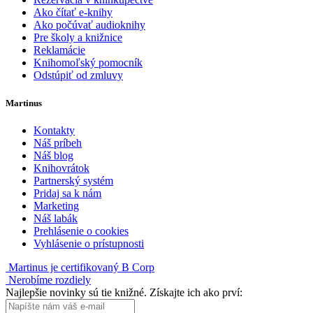
Ako čítať e-knihy
Ako počúvať audioknihy
Pre školy a knižnice
Reklamácie
Knihomoľský pomocník
Odstúpiť od zmluvy
Martinus
Kontakty
Náš príbeh
Náš blog
Knihovrátok
Partnerský systém
Pridaj sa k nám
Marketing
Náš labák
Prehlásenie o cookies
Vyhlásenie o prístupnosti
Martinus je certifikovaný B Corp
Nerobíme rozdiely
Najlepšie novinky sú tie knižné. Získajte ich ako prví: