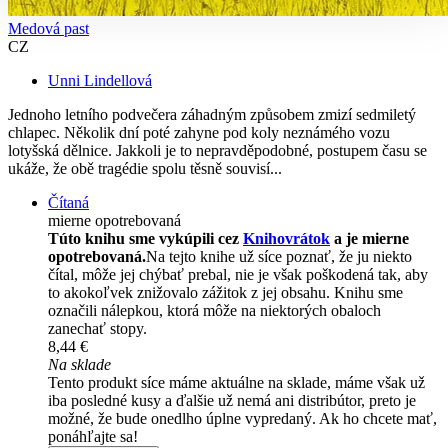
Medová past
CZ
Unni Lindellová
Jednoho letního podvečera záhadným způsobem zmizí sedmiletý
chlapec. Několik dní poté zahyne pod koly neznámého vozu
lotyšská dělnice. Jakkoli je to nepravděpodobné, postupem času se
ukáže, že obě tragédie spolu těsně souvisí...
Čítaná
mierne opotrebovaná
Túto knihu sme vykúpili cez
Knihovrátok
a je mierne
opotrebovaná.
Na tejto knihe už síce poznať, že ju niekto
čítal, môže jej chýbať prebal, nie je však poškodená tak, aby
to akokoľvek znižovalo zážitok z jej obsahu. Knihu sme
označili nálepkou, ktorá môže na niektorých obaloch
zanechať stopy.
8,44 €
Na sklade
Tento produkt síce máme aktuálne na sklade, máme však už
iba posledné kusy a ďalšie už nemá ani distribútor, preto je
možné, že bude onedlho úplne vypredaný. Ak ho chcete mať,
ponáhľajte sa!