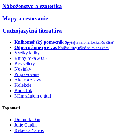
Náboženstvo a ezoterika
Mapy a cestovanie
Cudzojazyčná literatúra
Knihomoľský pomocník
Spýtajte sa Sherlocka, čo čítať
Odporúčame pre vás
Knižné tipy ušité na mieru vám
Všetky knihy
Knihy roka 2025
Bestsellery
Novinky
Pripravované
Akcie a zľavy
Kolekcie
BookTok
Mám záujem o titul
Top autori
Dominik Dán
Julie Caplin
Rebecca Yarros