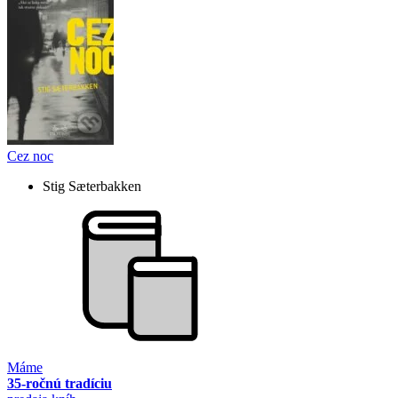
Cez noc
Stig Sæterbakken
Máme
35-ročnú tradíciu