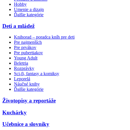
Hobby
Umenie a dizajn
Ďalšie kategórie
Deti a mládež
Knihorad – poradca kníh pre deti
Pre najmenších
Pre prvákov
Pre pubertiakov
Young Adult
Beletria
Rozprávky
Sci-fi, fantasy a komiksy
Leporelá
Náučné knihy
Ďalšie kategórie
Životopisy a reportáže
Kuchárky
Učebnice a slovníky