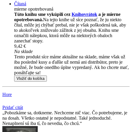
Čítaná
mierne opotrebovaná
Túto knihu sme vykúpili cez
Knihovrátok
a je mierne
opotrebovaná.
Na tejto knihe už síce poznať, že ju niekto
čítal, môže jej chýbať prebal, nie je však poškodená tak, aby
to akokoľvek znižovalo zážitok z jej obsahu. Knihu sme
označili nálepkou, ktorá môže na niektorých obaloch
zanechať stopy.
9,42 €
Na sklade
Tento produkt síce máme aktuálne na sklade, máme však už
iba posledné kusy a ďalšie už nemá ani distribútor, preto je
možné, že bude onedlho úplne vypredaný. Ak ho chcete mať,
ponáhľajte sa!
Vložiť do košíka
Hore
Pridať citát
Pobozkáme sa, dotkneme. Nechceme nič viac. Čo potrebujeme, je
na dosah. Všetko ostatné je nepodstatné. Také jednoduché.
Nenaplnení sú iba tí, čo nevedia, čo chcú.