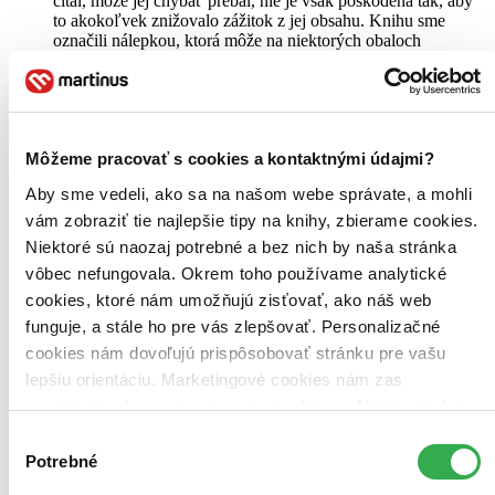
čítal, môže jej chýbať prebal, nie je však poškodená tak, aby
to akokoľvek znižovalo zážitok z jej obsahu. Knihu sme
označili nálepkou, ktorá môže na niektorých obaloch
zanechať stopy.
3,89 €
Na sklade
Tento produkt síce máme aktuálne na sklade, máme však už
iba posledné kusy a ďalšie už nemá ani distribútor, preto je
Môžeme pracovať s cookies a kontaktnými údajmi?
možné, že bude onedlho úplne vypredaný. Ak ho chcete mať,
ponáhľajte sa!
Aby sme vedeli, ako sa na našom webe správate, a mohli
Vložiť do košíka
vám zobraziť tie najlepšie tipy na knihy, zbierame cookies.
Niektoré sú naozaj potrebné a bez nich by naša stránka
vôbec nefungovala. Okrem toho používame analytické
cookies, ktoré nám umožňujú zisťovať, ako náš web
funguje, a stále ho pre vás zlepšovať. Personalizačné
cookies nám dovoľujú prispôsobovať stránku pre vašu
lepšiu orientáciu. Marketingové cookies nám zas
umožňujú zobrazenie relevantnej reklamy. Niektoré údaje
zdieľame aj s tretími stranami. Veľmi by nám pomohlo,
Výber
keby sme mohli používať všetky tieto cookies. Ďakujeme!
Potrebné
súhlasu