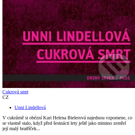
Cukrová smrt
CZ
Unni Lindellová
V cukrárně si obézní Kari Helena Bielerová najednou vzpomene, co
se vlastně stalo, když před šestnácti lety ještě jako mimino zemřel
její malý bratříček...