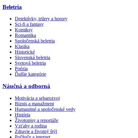
Beletria
Detektívky, trilery a horory
Sci-fi a fantasy
Komiksy
Romantika
Spoločenská beletria
Klasika
Historické
Slovenská beletria
Svetová beletria
Poézia
Ďalšie kategórie
Náučná a odborná
Motivácia a sebarozvoj
Biznis a manažment
Humanitné a spoločenské vedy
História
Životopisy a reportáže
Vzťahy a rodina
Zdravie a životný štýl
Počítače a internet