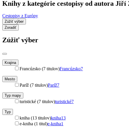
Knihy z kategórie cestopisy od autora Jiří
Cestopisy z Európy
Zúžiť výber
Zoradiť
Zúžiť výber
Krajina
Francúzsko (7 titulov)
Francúzsko
7
Mesto
Paríž (7 titulov)
Paríž
7
Typ mapy
turistické (7 titulov)
turistické
7
Typ
kniha (13 titulov)
kniha
13
e-kniha (1 titul)
e-kniha
1