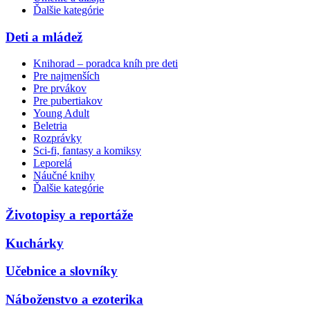
Ďalšie kategórie
Deti a mládež
Knihorad – poradca kníh pre deti
Pre najmenších
Pre prvákov
Pre pubertiakov
Young Adult
Beletria
Rozprávky
Sci-fi, fantasy a komiksy
Leporelá
Náučné knihy
Ďalšie kategórie
Životopisy a reportáže
Kuchárky
Učebnice a slovníky
Náboženstvo a ezoterika