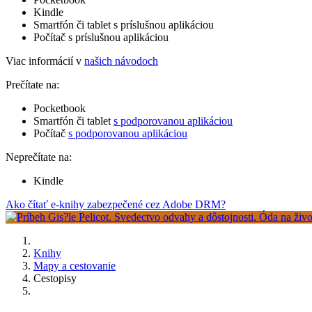
Kindle
Smartfón či tablet s príslušnou aplikáciou
Počítač s príslušnou aplikáciou
Viac informácií v
našich návodoch
Prečítate na:
Pocketbook
Smartfón či tablet
s podporovanou aplikáciou
Počítač
s podporovanou aplikáciou
Neprečítate na:
Kindle
Ako čítať e-knihy zabezpečené cez Adobe DRM?
Knihy
Mapy a cestovanie
Cestopisy