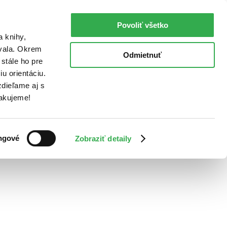
Povoliť všetko
a knihy,
ovala. Okrem
Odmietnuť
stále ho pre
u orientáciu.
dieľame aj s
Ďakujeme!
ngové
Zobraziť detaily