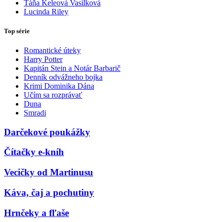
Táňa Keleová Vasilková
Lucinda Riley
Top série
Romantické úteky
Harry Potter
Kapitán Stein a Notár Barbarič
Denník odvážneho bojka
Krimi Dominika Dána
Učím sa rozprávať
Duna
Smradi
Darčekové poukážky
Čítačky e-kníh
Vecičky od Martinusu
Káva, čaj a pochutiny
Hrnčeky a fľaše