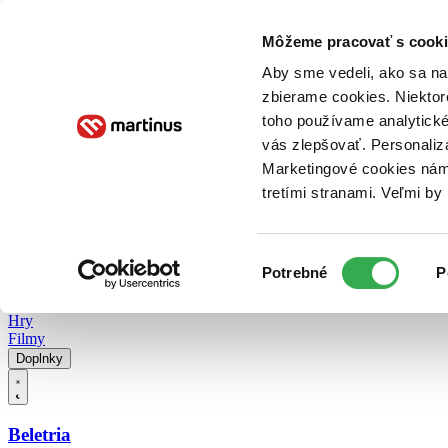
Doručenie
Kníhkupectvá
Knihovrátok
Poukážky
Knižný blog
Kontakt
Môžeme pracovať s cooki
Aby sme vedeli, ako sa na 
zbierame cookies. Niektor
E-knihy
Audioknihy
Hry
Filmy
Knihy
Doplnky
toho používame analytické
vás zlepšovať. Personaliz
Vyhľadávanie
Marketingové cookies nám 
tretími stranami. Veľmi b
Prihlásiť
Vyhľadávanie
Výber
Knihy
Potrebné
P
súhlasu
E-knihy
Audioknihy
Hry
Filmy
Doplnky
Beletria