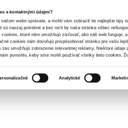
es a kontaktnými údajmi?
našom webe správate, a mohli vám zobraziť tie najlepšie tipy n
é sú naozaj potrebné a bez nich by naša stránka vôbec nefung
 cookies, ktoré nám umožňujú zisťovať, ako náš web funguje, a 
ačné cookies nám dovoľujú prispôsobovať stránku pre vašu lepši
zas umožňujú zobrazenie relevantnej reklamy. Niektoré údaje z
y nám pomohlo, keby sme mohli používať všetky tieto cookies. 
ersonalizačné
Analytické
Marketi