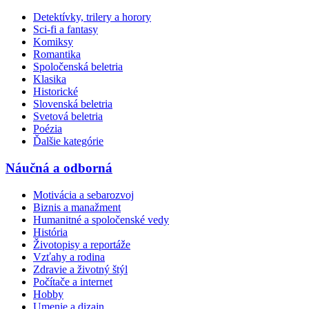
Detektívky, trilery a horory
Sci-fi a fantasy
Komiksy
Romantika
Spoločenská beletria
Klasika
Historické
Slovenská beletria
Svetová beletria
Poézia
Ďalšie kategórie
Náučná a odborná
Motivácia a sebarozvoj
Biznis a manažment
Humanitné a spoločenské vedy
História
Životopisy a reportáže
Vzťahy a rodina
Zdravie a životný štýl
Počítače a internet
Hobby
Umenie a dizajn