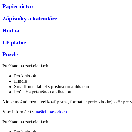
Papiernictvo
Zápisníky a kalendáre
Hudba
LP platne
Puzzle
Prečítate na zariadeniach:
Pocketbook
Kindle
Smartfón či tablet s príslušnou aplikáciou
Počítač s príslušnou aplikáciou
Nie je možné meniť veľkosť písma, formát je preto vhodný skôr pre 
Viac informácií v
našich návodoch
Prečítate na zariadeniach:
Pocketbook