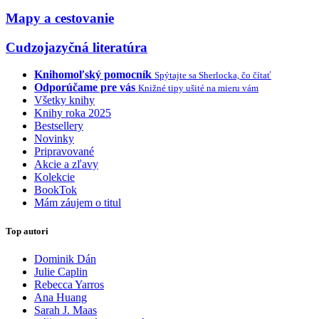
Mapy a cestovanie
Cudzojazyčná literatúra
Knihomoľský pomocník
Spýtajte sa Sherlocka, čo čítať
Odporúčame pre vás
Knižné tipy ušité na mieru vám
Všetky knihy
Knihy roka 2025
Bestsellery
Novinky
Pripravované
Akcie a zľavy
Kolekcie
BookTok
Mám záujem o titul
Top autori
Dominik Dán
Julie Caplin
Rebecca Yarros
Ana Huang
Sarah J. Maas