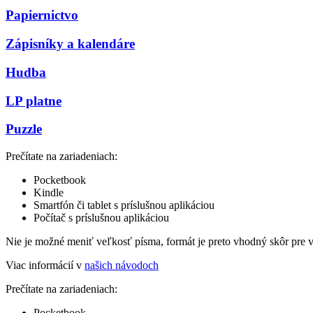
Papiernictvo
Zápisníky a kalendáre
Hudba
LP platne
Puzzle
Prečítate na zariadeniach:
Pocketbook
Kindle
Smartfón či tablet s príslušnou aplikáciou
Počítač s príslušnou aplikáciou
Nie je možné meniť veľkosť písma, formát je preto vhodný skôr pre 
Viac informácií v
našich návodoch
Prečítate na zariadeniach:
Pocketbook