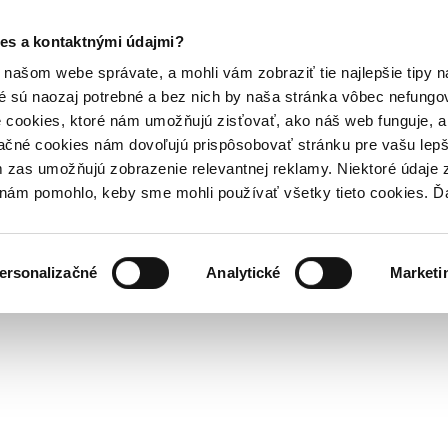
es a kontaktnými údajmi?
našom webe správate, a mohli vám zobraziť tie najlepšie tipy n
é sú naozaj potrebné a bez nich by naša stránka vôbec nefung
 cookies, ktoré nám umožňujú zisťovať, ako náš web funguje, a 
ačné cookies nám dovoľujú prispôsobovať stránku pre vašu lepši
zas umožňujú zobrazenie relevantnej reklamy. Niektoré údaje z
y nám pomohlo, keby sme mohli používať všetky tieto cookies. 
ersonalizačné
Analytické
Marketi