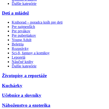
Ďalšie kategórie
Deti a mládež
Knihorad – poradca kníh pre deti
Pre najmenších
Pre prvákov
Pre pubertiakov
Young Adult
Beletria
Rozprávky
Sci-fi, fantasy a komiksy
Leporelá
Náučné knihy
Ďalšie kategórie
Životopisy a reportáže
Kuchárky
Učebnice a slovníky
Náboženstvo a ezoterika