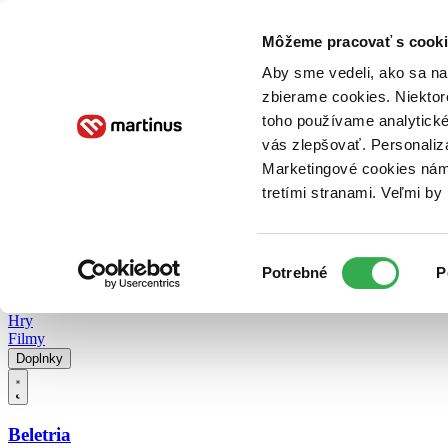
Doručenie
Kníhkupectvá
Knihovrátok
Poukážky
Knižný blog
Kontakt
Môžeme pracovať s cooki
Aby sme vedeli, ako sa na 
zbierame cookies. Niektor
E-knihy
Audioknihy
Hry
Filmy
Knihy
Doplnky
toho používame analytické
vás zlepšovať. Personaliz
Vyhľadávanie
Marketingové cookies nám 
tretími stranami. Veľmi b
Prihlásiť
Vyhľadávanie
Výber
Knihy
Potrebné
P
súhlasu
E-knihy
Audioknihy
Hry
Filmy
Doplnky
Beletria