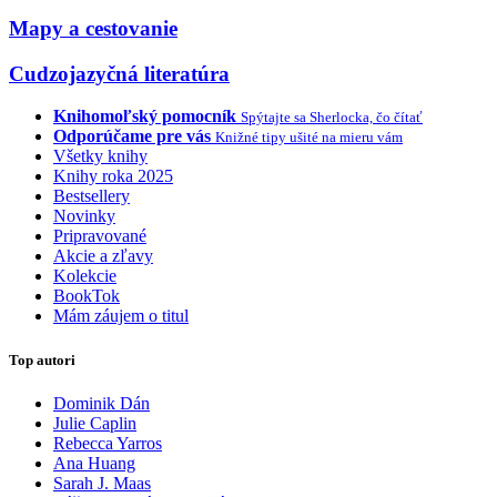
Mapy a cestovanie
Cudzojazyčná literatúra
Knihomoľský pomocník
Spýtajte sa Sherlocka, čo čítať
Odporúčame pre vás
Knižné tipy ušité na mieru vám
Všetky knihy
Knihy roka 2025
Bestsellery
Novinky
Pripravované
Akcie a zľavy
Kolekcie
BookTok
Mám záujem o titul
Top autori
Dominik Dán
Julie Caplin
Rebecca Yarros
Ana Huang
Sarah J. Maas