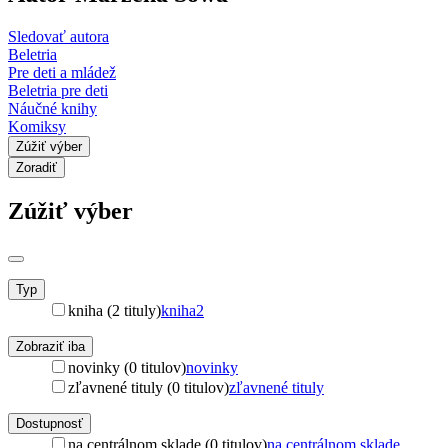
Sledovať autora
Beletria
Pre deti a mládež
Beletria pre deti
Náučné knihy
Komiksy
Zúžiť výber
Zoradiť
Zúžiť výber
Typ
kniha (2 tituly)
kniha
2
Zobraziť iba
novinky (0 titulov)
novinky
zľavnené tituly (0 titulov)
zľavnené tituly
Dostupnosť
na centrálnom sklade (0 titulov)
na centrálnom sklade