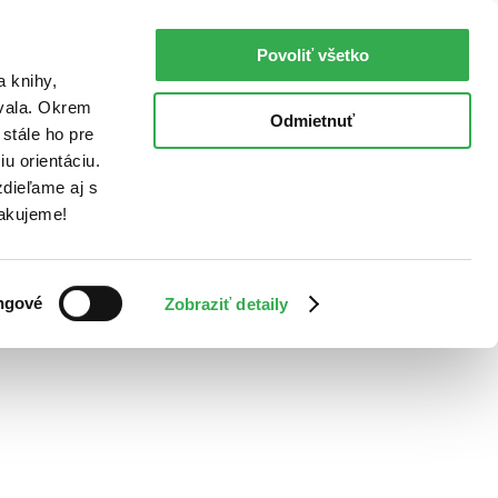
Povoliť všetko
a knihy,
ovala. Okrem
Odmietnuť
stále ho pre
u orientáciu.
dieľame aj s
Ďakujeme!
ngové
Zobraziť detaily