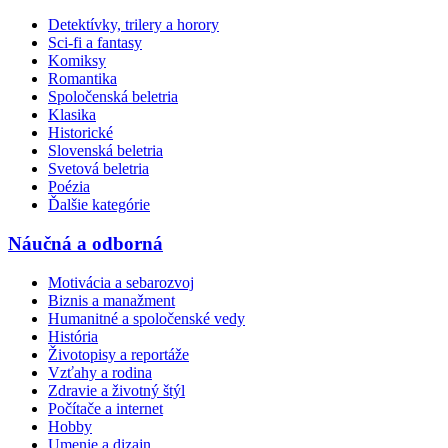
Detektívky, trilery a horory
Sci-fi a fantasy
Komiksy
Romantika
Spoločenská beletria
Klasika
Historické
Slovenská beletria
Svetová beletria
Poézia
Ďalšie kategórie
Náučná a odborná
Motivácia a sebarozvoj
Biznis a manažment
Humanitné a spoločenské vedy
História
Životopisy a reportáže
Vzťahy a rodina
Zdravie a životný štýl
Počítače a internet
Hobby
Umenie a dizajn