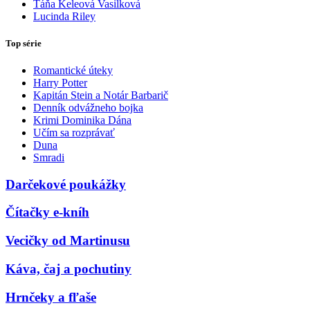
Táňa Keleová Vasilková
Lucinda Riley
Top série
Romantické úteky
Harry Potter
Kapitán Stein a Notár Barbarič
Denník odvážneho bojka
Krimi Dominika Dána
Učím sa rozprávať
Duna
Smradi
Darčekové poukážky
Čítačky e-kníh
Vecičky od Martinusu
Káva, čaj a pochutiny
Hrnčeky a fľaše