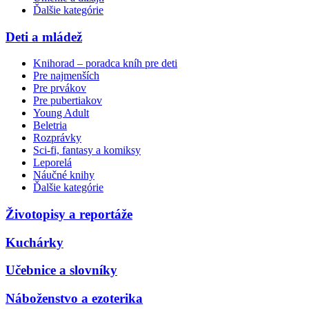
Ďalšie kategórie
Deti a mládež
Knihorad – poradca kníh pre deti
Pre najmenších
Pre prvákov
Pre pubertiakov
Young Adult
Beletria
Rozprávky
Sci-fi, fantasy a komiksy
Leporelá
Náučné knihy
Ďalšie kategórie
Životopisy a reportáže
Kuchárky
Učebnice a slovníky
Náboženstvo a ezoterika