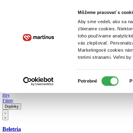
Doručenie
Kníhkupectvá
Knihovrátok
Poukážky
Knižný blog
Kontakt
Môžeme pracovať s cooki
Aby sme vedeli, ako sa na 
zbierame cookies. Niektor
E-knihy
Audioknihy
Hry
Filmy
Knihy
Doplnky
toho používame analytické
vás zlepšovať. Personaliz
Vyhľadávanie
Marketingové cookies nám 
tretími stranami. Veľmi b
Prihlásiť
Vyhľadávanie
Výber
Knihy
Potrebné
P
súhlasu
E-knihy
Audioknihy
Hry
Filmy
Doplnky
Beletria