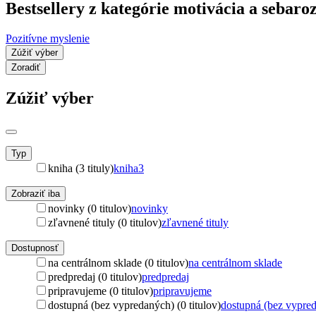
Bestsellery z kategórie motivácia a sebar
Pozitívne myslenie
Zúžiť výber
Zoradiť
Zúžiť výber
Typ
kniha (3 tituly)
kniha
3
Zobraziť iba
novinky (0 titulov)
novinky
zľavnené tituly (0 titulov)
zľavnené tituly
Dostupnosť
na centrálnom sklade (0 titulov)
na centrálnom sklade
predpredaj (0 titulov)
predpredaj
pripravujeme (0 titulov)
pripravujeme
dostupná (bez vypredaných) (0 titulov)
dostupná (bez vypre