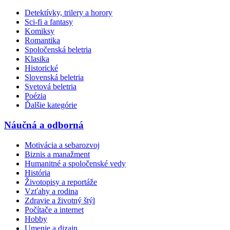
Detektívky, trilery a horory
Sci-fi a fantasy
Komiksy
Romantika
Spoločenská beletria
Klasika
Historické
Slovenská beletria
Svetová beletria
Poézia
Ďalšie kategórie
Náučná a odborná
Motivácia a sebarozvoj
Biznis a manažment
Humanitné a spoločenské vedy
História
Životopisy a reportáže
Vzťahy a rodina
Zdravie a životný štýl
Počítače a internet
Hobby
Umenie a dizajn