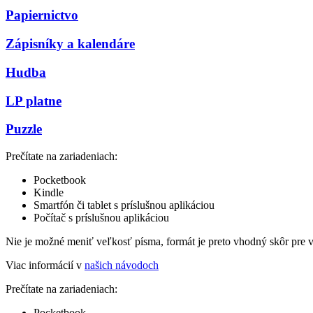
Papiernictvo
Zápisníky a kalendáre
Hudba
LP platne
Puzzle
Prečítate na zariadeniach:
Pocketbook
Kindle
Smartfón či tablet s príslušnou aplikáciou
Počítač s príslušnou aplikáciou
Nie je možné meniť veľkosť písma, formát je preto vhodný skôr pre 
Viac informácií v
našich návodoch
Prečítate na zariadeniach:
Pocketbook