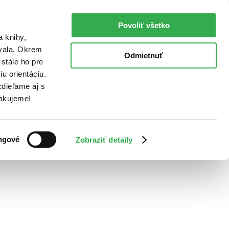
Povoliť všetko
a knihy,
ovala. Okrem
Odmietnuť
stále ho pre
u orientáciu.
dieľame aj s
Ďakujeme!
ngové
Zobraziť detaily