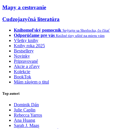
Mapy a cestovanie
Cudzojazyčná literatúra
Knihomoľský pomocník
Spýtajte sa Sherlocka, čo čítať
Odporúčame pre vás
Knižné tipy ušité na mieru vám
Všetky knihy
Knihy roka 2025
Bestsellery
Novinky
Pripravované
Akcie a zľavy
Kolekcie
BookTok
Mám záujem o titul
Top autori
Dominik Dán
Julie Caplin
Rebecca Yarros
Ana Huang
Sarah J. Maas