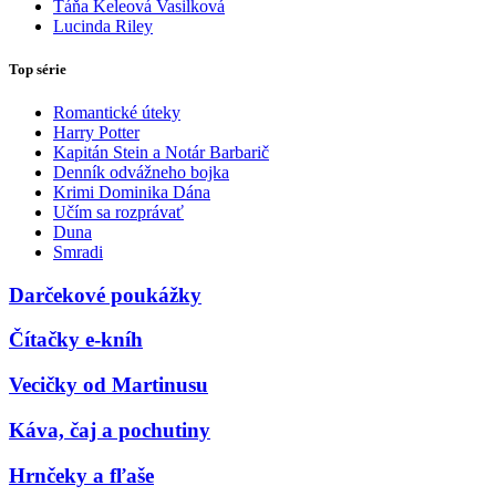
Táňa Keleová Vasilková
Lucinda Riley
Top série
Romantické úteky
Harry Potter
Kapitán Stein a Notár Barbarič
Denník odvážneho bojka
Krimi Dominika Dána
Učím sa rozprávať
Duna
Smradi
Darčekové poukážky
Čítačky e-kníh
Vecičky od Martinusu
Káva, čaj a pochutiny
Hrnčeky a fľaše