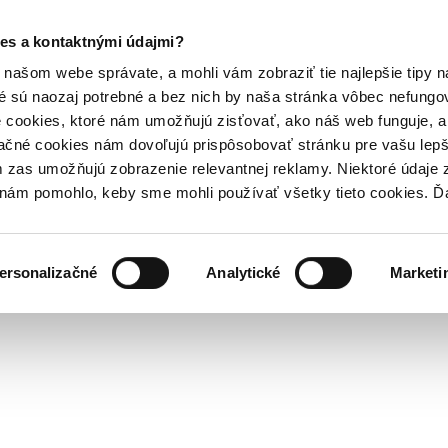
es a kontaktnými údajmi?
našom webe správate, a mohli vám zobraziť tie najlepšie tipy n
é sú naozaj potrebné a bez nich by naša stránka vôbec nefung
 cookies, ktoré nám umožňujú zisťovať, ako náš web funguje, a 
ačné cookies nám dovoľujú prispôsobovať stránku pre vašu lepši
zas umožňujú zobrazenie relevantnej reklamy. Niektoré údaje z
y nám pomohlo, keby sme mohli používať všetky tieto cookies. 
ersonalizačné
Analytické
Marketi