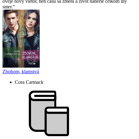
oveje nový vietor, beh času sa zmení a život naberie celkom iný
smer.
Zbohom, klamstvá
Cora Carmack