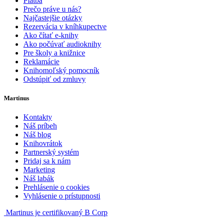
Platba
Prečo práve u nás?
Najčastejšie otázky
Rezervácia v kníhkupectve
Ako čítať e-knihy
Ako počúvať audioknihy
Pre školy a knižnice
Reklamácie
Knihomoľský pomocník
Odstúpiť od zmluvy
Martinus
Kontakty
Náš príbeh
Náš blog
Knihovrátok
Partnerský systém
Pridaj sa k nám
Marketing
Náš labák
Prehlásenie o cookies
Vyhlásenie o prístupnosti
Martinus je certifikovaný B Corp