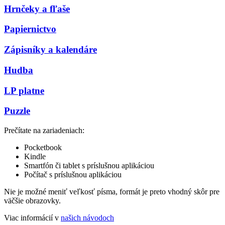
Hrnčeky a fľaše
Papiernictvo
Zápisníky a kalendáre
Hudba
LP platne
Puzzle
Prečítate na zariadeniach:
Pocketbook
Kindle
Smartfón či tablet s príslušnou aplikáciou
Počítač s príslušnou aplikáciou
Nie je možné meniť veľkosť písma, formát je preto vhodný skôr pre
väčšie obrazovky.
Viac informácií v
našich návodoch