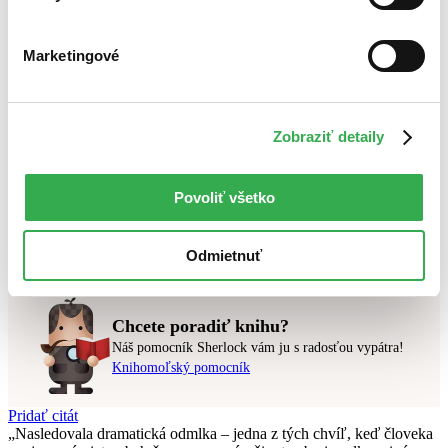
Bestsellery
Marketingové
Top hodnotené
Novinky
Najdrahšie
Najlacnejšie
Najvyššia zľava
Zobraziť detaily
Použité filtre
Povoliť všetko
Zrušiť filtre
Autor Jana Martincová
v predpredaji
Nebol nájdený
žiadny titul
vyhovujúci zadaným podmienkam.
Odmietnuť
Skúste prosím zmeniť vyhľadávaný výraz.
Chcete poradiť knihu?
Náš pomocník Sherlock vám ju s radosťou vypátra!
Knihomoľský pomocník
Pridať citát
Nasledovala dramatická odmlka – jedna z tých chvíľ, keď človeka