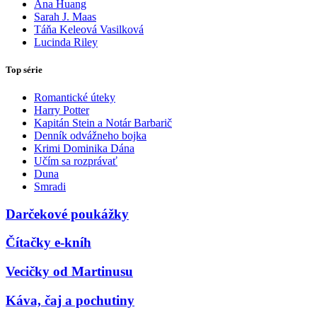
Ana Huang
Sarah J. Maas
Táňa Keleová Vasilková
Lucinda Riley
Top série
Romantické úteky
Harry Potter
Kapitán Stein a Notár Barbarič
Denník odvážneho bojka
Krimi Dominika Dána
Učím sa rozprávať
Duna
Smradi
Darčekové poukážky
Čítačky e-kníh
Vecičky od Martinusu
Káva, čaj a pochutiny