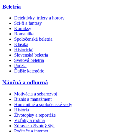
Beletria
Detektívky, trilery a horory
Sci-fi a fantasy
Komiksy
Romantika
Spoločenská beletria
Klasika
Historické
Slovenská beletria
Svetová beletria
Poézia
Ďalšie kategórie
Náučná a odborná
Motivácia a sebarozvoj
Biznis a manažment
Humanitné a spoločenské vedy
História
Životopisy a reportáže
Vzťahy a rodina
Zdravie a životný štýl
Počítače a internet