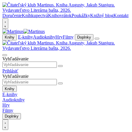
Doručenie
Kníhkupectvá
Knihovrátok
Poukážky
Knižný blog
Kontakt
E-knihy
Audioknihy
Hry
Filmy
Knihy
Doplnky
Vyhľadávanie
Prihlásiť
Vyhľadávanie
Knihy
E-knihy
Audioknihy
Hry
Filmy
Doplnky