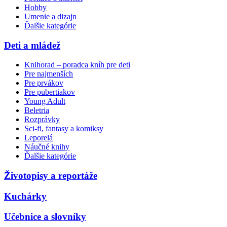
Hobby
Umenie a dizajn
Ďalšie kategórie
Deti a mládež
Knihorad – poradca kníh pre deti
Pre najmenších
Pre prvákov
Pre pubertiakov
Young Adult
Beletria
Rozprávky
Sci-fi, fantasy a komiksy
Leporelá
Náučné knihy
Ďalšie kategórie
Životopisy a reportáže
Kuchárky
Učebnice a slovníky