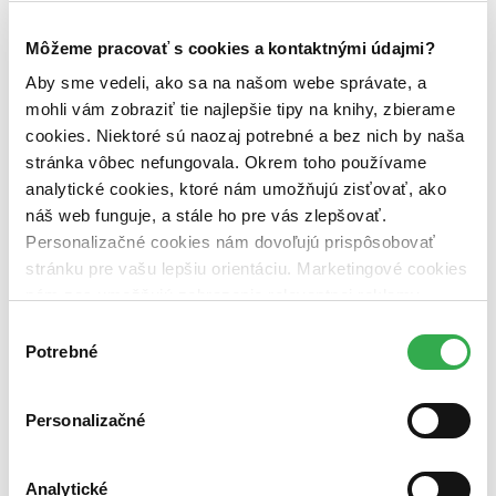
zľavnené tituly (0 titulov)
zľavnené tituly
Môžeme pracovať s cookies a kontaktnými údajmi?
Dostupnosť
na centrálnom sklade (0 titulov)
na centrálnom sklade
Aby sme vedeli, ako sa na našom webe správate, a
predpredaj (0 titulov)
predpredaj
mohli vám zobraziť tie najlepšie tipy na knihy, zbierame
pripravujeme (0 titulov)
pripravujeme
cookies. Niektoré sú naozaj potrebné a bez nich by naša
dostupná (bez vypredaných) (0 titulov)
dostupná (bez
vypredaných)
stránka vôbec nefungovala. Okrem toho používame
analytické cookies, ktoré nám umožňujú zisťovať, ako
Nové / čítané
náš web funguje, a stále ho pre vás zlepšovať.
nová (0 titulov)
nová
Personalizačné cookies nám dovoľujú prispôsobovať
čítaná (0 titulov)
čítaná
stránku pre vašu lepšiu orientáciu. Marketingové cookies
čítaná - výborný stav (0 titulov)
čítaná - výborný stav
čítaná - mierne opotrebovaná (0 titulov)
čítaná - mierne
nám zas umožňujú zobrazenie relevantnej reklamy.
opotrebovaná
Niektoré údaje zdieľame aj s tretími stranami. Veľmi by
Výber
čítané verzie vypredaných kníh (0 titulov)
čítané verzie
nám pomohlo, keby sme mohli používať všetky tieto
Potrebné
vypredaných kníh
súhlasu
cookies. Ďakujeme!
Zúžiť výber
Personalizačné
Zoradiť
Analytické