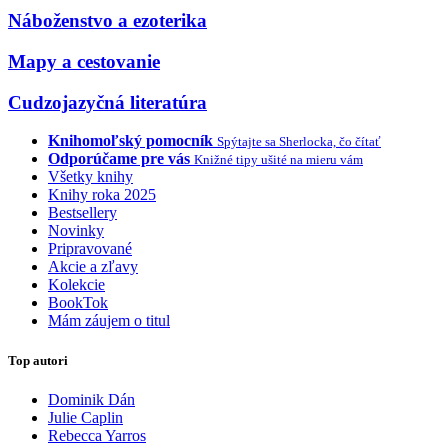
Náboženstvo a ezoterika
Mapy a cestovanie
Cudzojazyčná literatúra
Knihomoľský pomocník
Spýtajte sa Sherlocka, čo čítať
Odporúčame pre vás
Knižné tipy ušité na mieru vám
Všetky knihy
Knihy roka 2025
Bestsellery
Novinky
Pripravované
Akcie a zľavy
Kolekcie
BookTok
Mám záujem o titul
Top autori
Dominik Dán
Julie Caplin
Rebecca Yarros