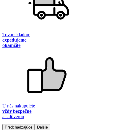
Tovar skladom
expedujeme
okamžite
U nás nakupujete
vždy bezpečne
a s dôverou
Predchádzajúce
Ďalšie