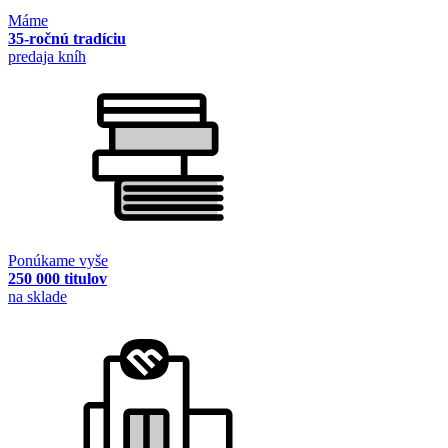
Máme
35-ročnú tradíciu
predaja kníh
Ponúkame vyše
250 000 titulov
na sklade