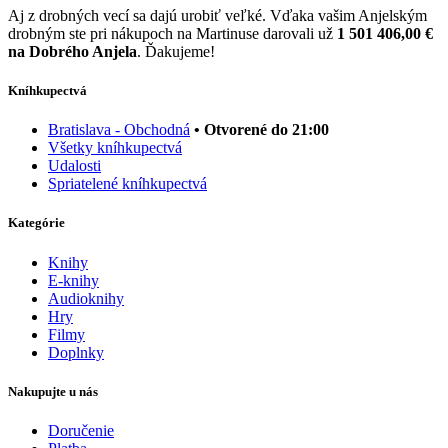
Aj z drobných vecí sa dajú urobiť veľké. Vďaka vašim Anjelským
drobným ste pri nákupoch na Martinuse darovali už
1 501 406,00 €
na Dobrého Anjela
. Ďakujeme!
Kníhkupectvá
Bratislava - Obchodná
• Otvorené do 21:00
Všetky kníhkupectvá
Udalosti
Spriatelené kníhkupectvá
Kategórie
Knihy
E-knihy
Audioknihy
Hry
Filmy
Doplnky
Nakupujte u nás
Doručenie