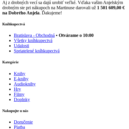
Aj z drobných vecí sa dajú urobiť veľké. Vďaka vašim Anjelským
drobným ste pri nákupoch na Martinuse darovali už
1 501 609,00 €
na Dobrého Anjela
. Ďakujeme!
Kníhkupectvá
Bratislava - Obchodná
• Otvárame o 10:00
Všetky kníhkupectvá
Udalosti
Spriatelené kníhkupectvá
Kategórie
Knihy
E-knihy
Audioknihy
Hry
Filmy
Doplnky
Nakupujte u nás
Doručenie
Platba