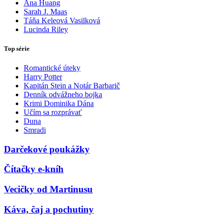
Ana Huang
Sarah J. Maas
Táňa Keleová Vasilková
Lucinda Riley
Top série
Romantické úteky
Harry Potter
Kapitán Stein a Notár Barbarič
Denník odvážneho bojka
Krimi Dominika Dána
Učím sa rozprávať
Duna
Smradi
Darčekové poukážky
Čítačky e-kníh
Vecičky od Martinusu
Káva, čaj a pochutiny