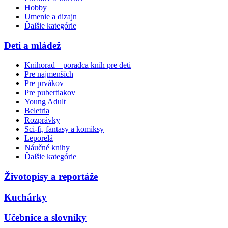
Hobby
Umenie a dizajn
Ďalšie kategórie
Deti a mládež
Knihorad – poradca kníh pre deti
Pre najmenších
Pre prvákov
Pre pubertiakov
Young Adult
Beletria
Rozprávky
Sci-fi, fantasy a komiksy
Leporelá
Náučné knihy
Ďalšie kategórie
Životopisy a reportáže
Kuchárky
Učebnice a slovníky