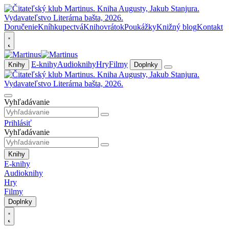
Doručenie
Kníhkupectvá
Knihovrátok
Poukážky
Knižný blog
Kontakt
E-knihy
Audioknihy
Hry
Filmy
Knihy
Doplnky
Vyhľadávanie
Prihlásiť
Vyhľadávanie
Knihy
E-knihy
Audioknihy
Hry
Filmy
Doplnky