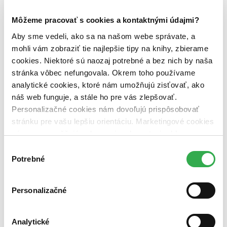
zľavnené tituly (0 titulov)
zľavnené tituly
Môžeme pracovať s cookies a kontaktnými údajmi?
Dostupnosť
na centrálnom sklade (0 titulov)
na centrálnom sklade
Aby sme vedeli, ako sa na našom webe správate, a
predpredaj (0 titulov)
predpredaj
mohli vám zobraziť tie najlepšie tipy na knihy, zbierame
pripravujeme (0 titulov)
pripravujeme
cookies. Niektoré sú naozaj potrebné a bez nich by naša
dostupná (bez vypredaných) (0 titulov)
dostupná (bez
stránka vôbec nefungovala. Okrem toho používame
vypredaných)
analytické cookies, ktoré nám umožňujú zisťovať, ako
Nové / čítané
náš web funguje, a stále ho pre vás zlepšovať.
nová (0 titulov)
nová
Personalizačné cookies nám dovoľujú prispôsobovať
čítaná (0 titulov)
čítaná
stránku pre vašu lepšiu orientáciu. Marketingové cookies
čítaná - výborný stav (0 titulov)
čítaná - výborný stav
čítaná - mierne opotrebovaná (0 titulov)
čítaná - mierne
nám zas umožňujú zobrazenie relevantnej reklamy.
opotrebovaná
Niektoré údaje zdieľame aj s tretími stranami. Veľmi by
Výber
čítané verzie vypredaných kníh (0 titulov)
čítané verzie
nám pomohlo, keby sme mohli používať všetky tieto
Potrebné
súhlasu
vypredaných kníh
cookies. Ďakujeme!
Zúžiť výber
Personalizačné
Zoradiť
Analytické