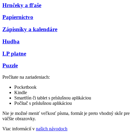
Hrnčeky a fľaše
Papiernictvo
Zápisníky a kalendáre
Hudba
LP platne
Puzzle
Prečítate na zariadeniach:
Pocketbook
Kindle
Smartfón či tablet s príslušnou aplikáciou
Počítač s príslušnou aplikáciou
Nie je možné meniť veľkosť písma, formát je preto vhodný skôr pre
väčšie obrazovky.
Viac informácií v
našich návodoch