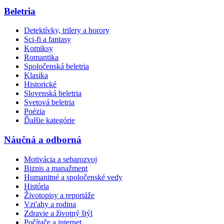
Beletria
Detektívky, trilery a horory
Sci-fi a fantasy
Komiksy
Romantika
Spoločenská beletria
Klasika
Historické
Slovenská beletria
Svetová beletria
Poézia
Ďalšie kategórie
Náučná a odborná
Motivácia a sebarozvoj
Biznis a manažment
Humanitné a spoločenské vedy
História
Životopisy a reportáže
Vzťahy a rodina
Zdravie a životný štýl
Počítače a internet