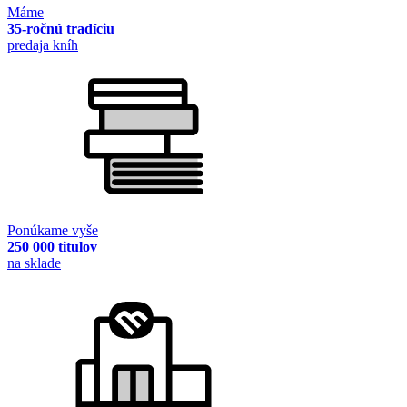
Máme
35-ročnú tradíciu
predaja kníh
Ponúkame vyše
250 000 titulov
na sklade