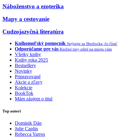
Náboženstvo a ezoterika
Mapy a cestovanie
Cudzojazyčná literatúra
Knihomoľský pomocník
Spýtajte sa Sherlocka, čo čítať
Odporúčame pre vás
Knižné tipy ušité na mieru vám
Všetky knihy
Knihy roka 2025
Bestsellery
Novinky
Pripravované
Akcie a zľavy
Kolekcie
BookTok
Mám záujem o titul
Top autori
Dominik Dán
Julie Caplin
Rebecca Yarros