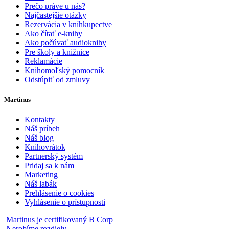
Prečo práve u nás?
Najčastejšie otázky
Rezervácia v kníhkupectve
Ako čítať e-knihy
Ako počúvať audioknihy
Pre školy a knižnice
Reklamácie
Knihomoľský pomocník
Odstúpiť od zmluvy
Martinus
Kontakty
Náš príbeh
Náš blog
Knihovrátok
Partnerský systém
Pridaj sa k nám
Marketing
Náš labák
Prehlásenie o cookies
Vyhlásenie o prístupnosti
Martinus je certifikovaný B Corp
Nerobíme rozdiely