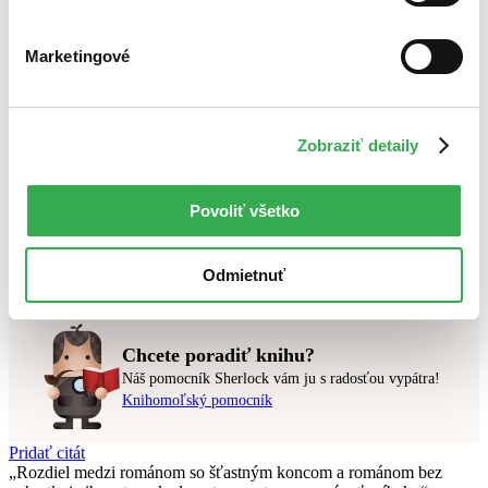
Bestsellery
Marketingové
Top hodnotené
Novinky
Najdrahšie
Najlacnejšie
Zobraziť detaily
Najvyššia zľava
Použité filtre
Povoliť všetko
Zrušiť filtre
Autor Jana Martincová
pripravované
Nebol nájdený
žiadny titul
vyhovujúci zadaným podmienkam.
Odmietnuť
Skúste prosím zmeniť vyhľadávaný výraz.
Chcete poradiť knihu?
Náš pomocník Sherlock vám ju s radosťou vypátra!
Knihomoľský pomocník
Pridať citát
Rozdiel medzi románom so šťastným koncom a románom bez