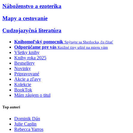
Náboženstvo a ezoterika
Mapy a cestovanie
Cudzojazyčná literatúra
Knihomoľský pomocník
Spýtajte sa Sherlocka, čo čítať
Odporúčame pre vás
Knižné tipy ušité na mieru vám
Všetky knihy
Knihy roka 2025
Bestsellery
Novinky
Pripravované
Akcie a zľavy
Kolekcie
BookTok
Mám záujem o titul
Top autori
Dominik Dán
Julie Caplin
Rebecca Yarros