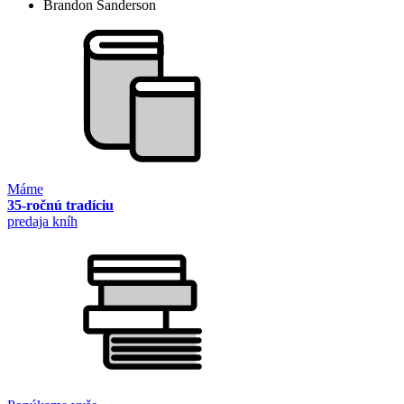
Brandon Sanderson
Máme
35-ročnú tradíciu
predaja kníh