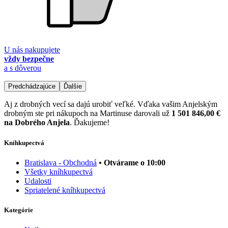
U nás nakupujete
vždy bezpečne
a s dôverou
Predchádzajúce
Ďalšie
Aj z drobných vecí sa dajú urobiť veľké. Vďaka vašim Anjelským
drobným ste pri nákupoch na Martinuse darovali už
1 501 846,00 €
na Dobrého Anjela
. Ďakujeme!
Kníhkupectvá
Bratislava - Obchodná
• Otvárame o 10:00
Všetky kníhkupectvá
Udalosti
Spriatelené kníhkupectvá
Kategórie