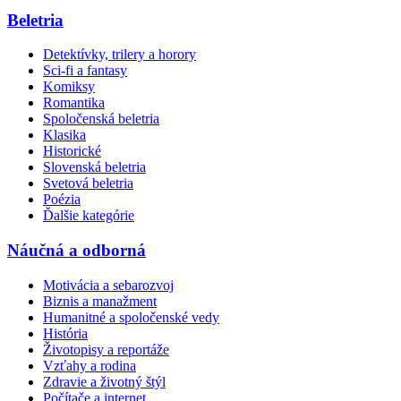
Beletria
Detektívky, trilery a horory
Sci-fi a fantasy
Komiksy
Romantika
Spoločenská beletria
Klasika
Historické
Slovenská beletria
Svetová beletria
Poézia
Ďalšie kategórie
Náučná a odborná
Motivácia a sebarozvoj
Biznis a manažment
Humanitné a spoločenské vedy
História
Životopisy a reportáže
Vzťahy a rodina
Zdravie a životný štýl
Počítače a internet