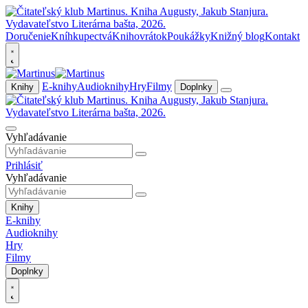
Doručenie
Kníhkupectvá
Knihovrátok
Poukážky
Knižný blog
Kontakt
E-knihy
Audioknihy
Hry
Filmy
Knihy
Doplnky
Vyhľadávanie
Prihlásiť
Vyhľadávanie
Knihy
E-knihy
Audioknihy
Hry
Filmy
Doplnky