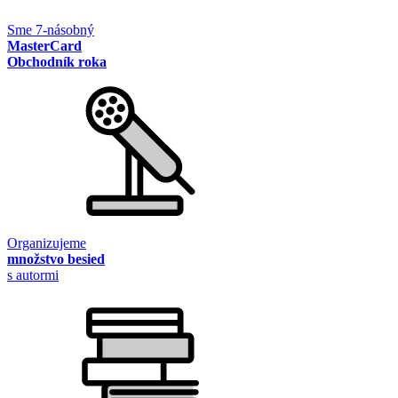
Sme 7-násobný
MasterCard
Obchodník roka
Organizujeme
množstvo besied
s autormi