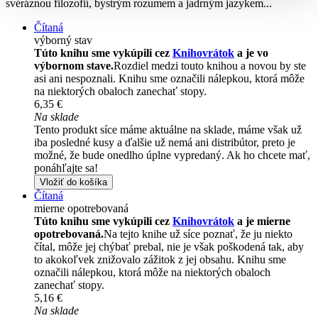
svéráznou filozofií, bystrým rozumem a jadrným jazykem...
Čítaná
výborný stav
Túto knihu sme vykúpili cez
Knihovrátok
a je vo
výbornom stave.
Rozdiel medzi touto knihou a novou by ste
asi ani nespoznali. Knihu sme označili nálepkou, ktorá môže
na niektorých obaloch zanechať stopy.
6,35 €
Na sklade
Tento produkt síce máme aktuálne na sklade, máme však už
iba posledné kusy a ďalšie už nemá ani distribútor, preto je
možné, že bude onedlho úplne vypredaný. Ak ho chcete mať,
ponáhľajte sa!
Vložiť do košíka
Čítaná
mierne opotrebovaná
Túto knihu sme vykúpili cez
Knihovrátok
a je mierne
opotrebovaná.
Na tejto knihe už síce poznať, že ju niekto
čítal, môže jej chýbať prebal, nie je však poškodená tak, aby
to akokoľvek znižovalo zážitok z jej obsahu. Knihu sme
označili nálepkou, ktorá môže na niektorých obaloch
zanechať stopy.
5,16 €
Na sklade