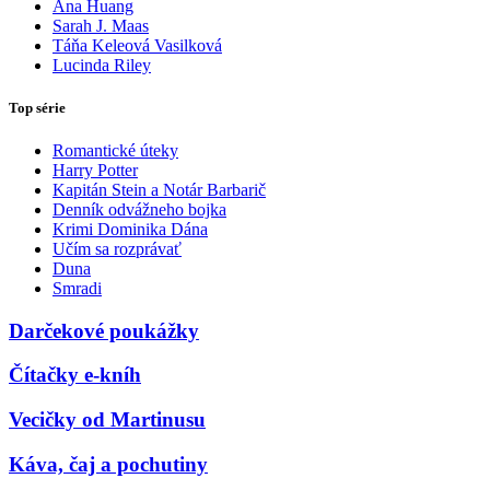
Ana Huang
Sarah J. Maas
Táňa Keleová Vasilková
Lucinda Riley
Top série
Romantické úteky
Harry Potter
Kapitán Stein a Notár Barbarič
Denník odvážneho bojka
Krimi Dominika Dána
Učím sa rozprávať
Duna
Smradi
Darčekové poukážky
Čítačky e-kníh
Vecičky od Martinusu
Káva, čaj a pochutiny