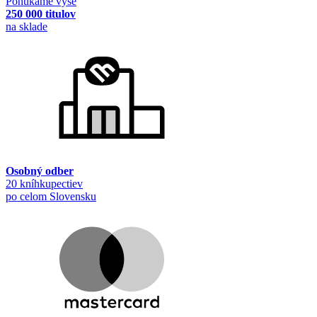
Ponúkame vyše
250 000 titulov
na sklade
Osobný odber
20 kníhkupectiev
po celom Slovensku