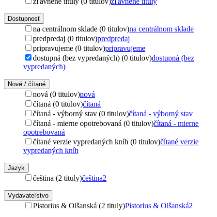
zľavnené tituly (0 titulov)
zľavnené tituly
Dostupnosť
na centrálnom sklade (0 titulov)
na centrálnom sklade
predpredaj (0 titulov)
predpredaj
pripravujeme (0 titulov)
pripravujeme
dostupná (bez vypredaných) (0 titulov)
dostupná (bez
vypredaných)
Nové / čítané
nová (0 titulov)
nová
čítaná (0 titulov)
čítaná
čítaná - výborný stav (0 titulov)
čítaná - výborný stav
čítaná - mierne opotrebovaná (0 titulov)
čítaná - mierne
opotrebovaná
čítané verzie vypredaných kníh (0 titulov)
čítané verzie
vypredaných kníh
Jazyk
čeština (2 tituly)
čeština
2
Vydavateľstvo
Pistorius & Olšanská (2 tituly)
Pistorius & Olšanská
2