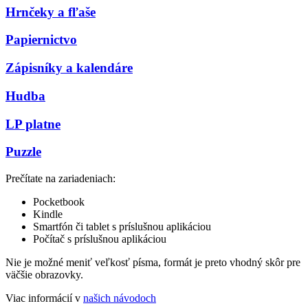
Hrnčeky a fľaše
Papiernictvo
Zápisníky a kalendáre
Hudba
LP platne
Puzzle
Prečítate na zariadeniach:
Pocketbook
Kindle
Smartfón či tablet s príslušnou aplikáciou
Počítač s príslušnou aplikáciou
Nie je možné meniť veľkosť písma, formát je preto vhodný skôr pre
väčšie obrazovky.
Viac informácií v
našich návodoch