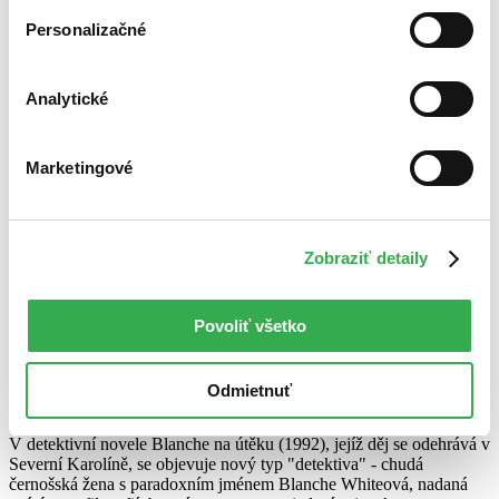
Personalizačné
Analytické
Marketingové
Zobraziť detaily
Povoliť všetko
Blanche na útěku
CZ
Odmietnuť
Barbara Neely
V detektivní novele Blanche na útěku (1992), jejíž děj se odehrává v
Severní Karolíně, se objevuje nový typ "detektiva" - chudá
černošská žena s paradoxním jménem Blanche Whiteová, nadaná