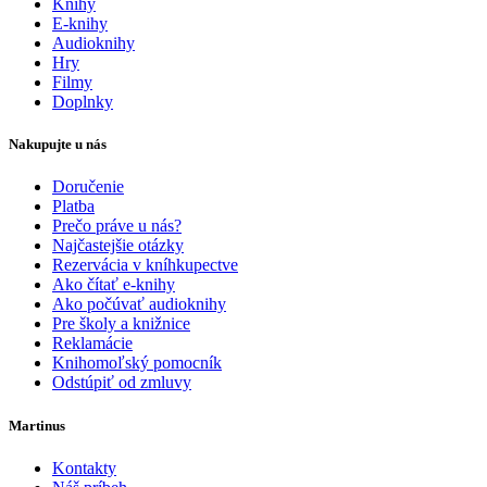
Knihy
E-knihy
Audioknihy
Hry
Filmy
Doplnky
Nakupujte u nás
Doručenie
Platba
Prečo práve u nás?
Najčastejšie otázky
Rezervácia v kníhkupectve
Ako čítať e-knihy
Ako počúvať audioknihy
Pre školy a knižnice
Reklamácie
Knihomoľský pomocník
Odstúpiť od zmluvy
Martinus
Kontakty