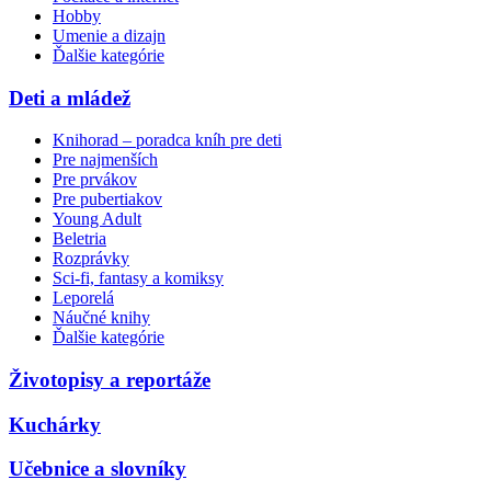
Hobby
Umenie a dizajn
Ďalšie kategórie
Deti a mládež
Knihorad – poradca kníh pre deti
Pre najmenších
Pre prvákov
Pre pubertiakov
Young Adult
Beletria
Rozprávky
Sci-fi, fantasy a komiksy
Leporelá
Náučné knihy
Ďalšie kategórie
Životopisy a reportáže
Kuchárky
Učebnice a slovníky