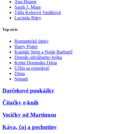
Ana Huang
Sarah J. Maas
Táňa Keleová Vasilková
Lucinda Riley
Top série
Romantické úteky
Harry Potter
Kapitán Stein a Notár Barbarič
Denník odvážneho bojka
Krimi Dominika Dána
Učím sa rozprávať
Duna
Smradi
Darčekové poukážky
Čítačky e-kníh
Vecičky od Martinusu
Káva, čaj a pochutiny