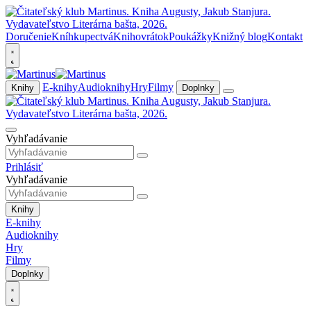
Doručenie
Kníhkupectvá
Knihovrátok
Poukážky
Knižný blog
Kontakt
E-knihy
Audioknihy
Hry
Filmy
Knihy
Doplnky
Vyhľadávanie
Prihlásiť
Vyhľadávanie
Knihy
E-knihy
Audioknihy
Hry
Filmy
Doplnky