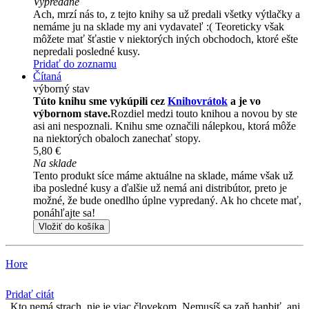
Vypredané
Ach, mrzí nás to, z tejto knihy sa už predali všetky výtlačky a
nemáme ju na sklade my ani vydavateľ :( Teoreticky však
môžete mať šťastie v niektorých iných obchodoch, ktoré ešte
nepredali posledné kusy.
Pridať do zoznamu
Čítaná
výborný stav
Túto knihu sme vykúpili cez
Knihovrátok
a je vo
výbornom stave.
Rozdiel medzi touto knihou a novou by ste
asi ani nespoznali. Knihu sme označili nálepkou, ktorá môže
na niektorých obaloch zanechať stopy.
5,80 €
Na sklade
Tento produkt síce máme aktuálne na sklade, máme však už
iba posledné kusy a ďalšie už nemá ani distribútor, preto je
možné, že bude onedlho úplne vypredaný. Ak ho chcete mať,
ponáhľajte sa!
Vložiť do košíka
Hore
Pridať citát
Kto nemá strach, nie je viac človekom. Nemusíš sa zaň hanbiť, ani