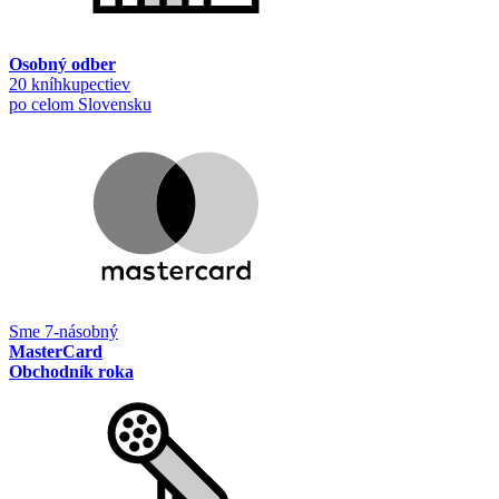
Osobný odber
20 kníhkupectiev
po celom Slovensku
Sme 7-násobný
MasterCard
Obchodník roka