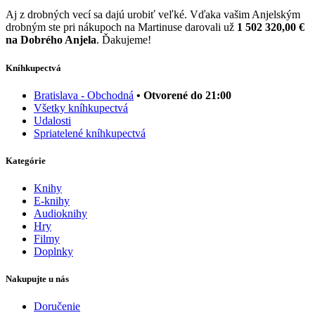
Aj z drobných vecí sa dajú urobiť veľké. Vďaka vašim Anjelským
drobným ste pri nákupoch na Martinuse darovali už
1 502 320,00 €
na Dobrého Anjela
. Ďakujeme!
Kníhkupectvá
Bratislava - Obchodná
• Otvorené do 21:00
Všetky kníhkupectvá
Udalosti
Spriatelené kníhkupectvá
Kategórie
Knihy
E-knihy
Audioknihy
Hry
Filmy
Doplnky
Nakupujte u nás
Doručenie