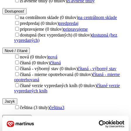
zľavnené tituly (0 titulov)
zľavnené tituly
Dostupnosť
na centrálnom sklade (0 titulov)
na centrálnom sklade
predpredaj (0 titulov)
predpredaj
pripravujeme (0 titulov)
pripravujeme
dostupná (bez vypredaných) (0 titulov)
dostupná (bez
vypredaných)
Nové / čítané
nová (0 titulov)
nová
čítaná (0 titulov)
čítaná
čítaná - výborný stav (0 titulov)
čítaná - výborný stav
čítaná - mierne opotrebovaná (0 titulov)
čítaná - mierne
opotrebovaná
čítané verzie vypredaných kníh (0 titulov)
čítané verzie
vypredaných kníh
Jazyk
čeština (3 tituly)
čeština
3
Vydavateľstvo
Pistorius & Olšanská (3 tituly)
Pistorius & Olšanská
3