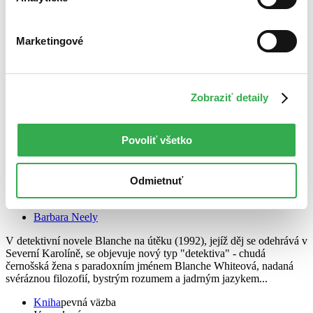
Marketingové
Zobraziť detaily
Povoliť všetko
Odmietnuť
Blanche na útěku
CZ
Barbara Neely
V detektivní novele Blanche na útěku (1992), jejíž děj se odehrává v
Severní Karolíně, se objevuje nový typ "detektiva" - chudá
černošská žena s paradoxním jménem Blanche Whiteová, nadaná
svéráznou filozofií, bystrým rozumem a jadrným jazykem...
Kniha
pevná väzba