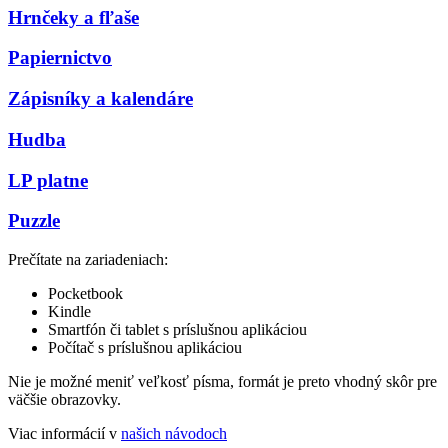
Hrnčeky a fľaše
Papiernictvo
Zápisníky a kalendáre
Hudba
LP platne
Puzzle
Prečítate na zariadeniach:
Pocketbook
Kindle
Smartfón či tablet s príslušnou aplikáciou
Počítač s príslušnou aplikáciou
Nie je možné meniť veľkosť písma, formát je preto vhodný skôr pre
väčšie obrazovky.
Viac informácií v
našich návodoch