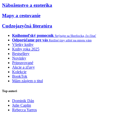
Náboženstvo a ezoterika
Mapy a cestovanie
Cudzojazyčná literatúra
Knihomoľský pomocník
Spýtajte sa Sherlocka, čo čítať
Odporúčame pre vás
Knižné tipy ušité na mieru vám
Všetky knihy
Knihy roka 2025
Bestsellery
Novinky
Pripravované
Akcie a zľavy
Kolekcie
BookTok
Mám záujem o titul
Top autori
Dominik Dán
Julie Caplin
Rebecca Yarros