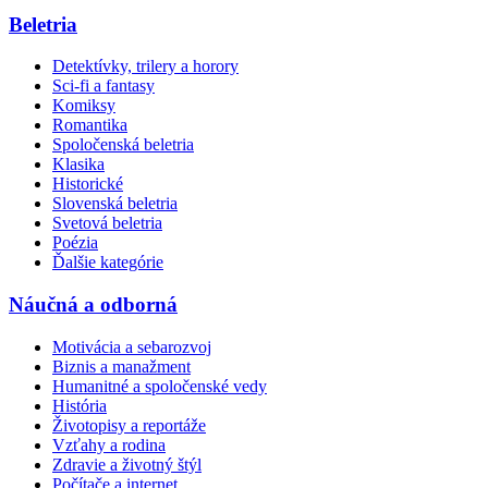
Beletria
Detektívky, trilery a horory
Sci-fi a fantasy
Komiksy
Romantika
Spoločenská beletria
Klasika
Historické
Slovenská beletria
Svetová beletria
Poézia
Ďalšie kategórie
Náučná a odborná
Motivácia a sebarozvoj
Biznis a manažment
Humanitné a spoločenské vedy
História
Životopisy a reportáže
Vzťahy a rodina
Zdravie a životný štýl
Počítače a internet