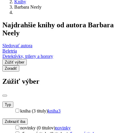
Knihy
Barbara Neely
Najdrahšie knihy od autora Barbara
Neely
Sledovať autora
Beletria
Detektívky, trilery a horory
Zúžiť výber
Zoradiť
Zúžiť výber
Typ
kniha (3 tituly)
kniha
3
Zobraziť iba
novinky (0 titulov)
novinky