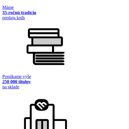
Máme
35-ročnú tradíciu
predaja kníh
Ponúkame vyše
250 000 titulov
na sklade