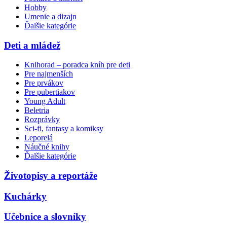
Hobby
Umenie a dizajn
Ďalšie kategórie
Deti a mládež
Knihorad – poradca kníh pre deti
Pre najmenších
Pre prvákov
Pre pubertiakov
Young Adult
Beletria
Rozprávky
Sci-fi, fantasy a komiksy
Leporelá
Náučné knihy
Ďalšie kategórie
Životopisy a reportáže
Kuchárky
Učebnice a slovníky