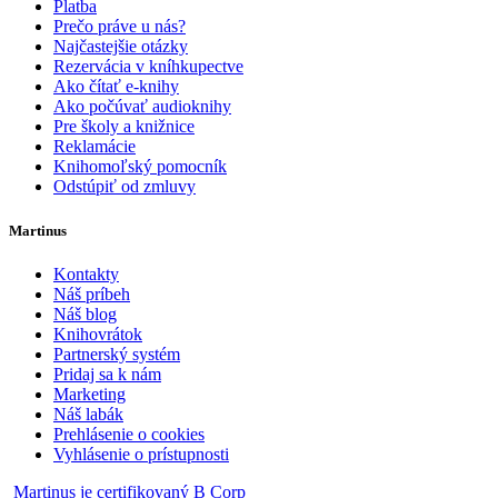
Platba
Prečo práve u nás?
Najčastejšie otázky
Rezervácia v kníhkupectve
Ako čítať e-knihy
Ako počúvať audioknihy
Pre školy a knižnice
Reklamácie
Knihomoľský pomocník
Odstúpiť od zmluvy
Martinus
Kontakty
Náš príbeh
Náš blog
Knihovrátok
Partnerský systém
Pridaj sa k nám
Marketing
Náš labák
Prehlásenie o cookies
Vyhlásenie o prístupnosti
Martinus je certifikovaný B Corp