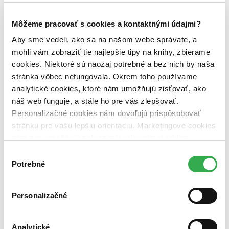
Väzba
pevná väzba (3 tituly)
pevná väzba
3
Môžeme pracovať s cookies a kontaktnými údajmi?
Zúžiť výber
Aby sme vedeli, ako sa na našom webe správate, a
mohli vám zobraziť tie najlepšie tipy na knihy, zbierame
Zoradiť
cookies. Niektoré sú naozaj potrebné a bez nich by naša
stránka vôbec nefungovala. Okrem toho používame
analytické cookies, ktoré nám umožňujú zisťovať, ako
náš web funguje, a stále ho pre vás zlepšovať.
Bestsellery
Personalizačné cookies nám dovoľujú prispôsobovať
Top hodnotené
Novinky
stránku pre vašu lepšiu orientáciu. Marketingové cookies
Najdrahšie
nám zas umožňujú zobrazenie relevantnej reklamy.
Najlacnejšie
Niektoré údaje zdieľame aj s tretími stranami. Veľmi by
Najvyššia zľava
Výber
nám pomohlo, keby sme mohli používať všetky tieto
Potrebné
súhlasu
cookies. Ďakujeme!
Personalizačné
Analytické