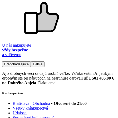
U nás nakupujete
vždy bezpečne
a s dôverou
Predchádzajúce
Ďalšie
Aj z drobných vecí sa dajú urobiť veľké. Vďaka vašim Anjelským
drobným ste pri nákupoch na Martinuse darovali už
1 501 406,00 €
na Dobrého Anjela
. Ďakujeme!
Kníhkupectvá
Bratislava - Obchodná
• Otvorené do 21:00
Všetky kníhkupectvá
Udalosti
Spriatelené kníhkupectvá