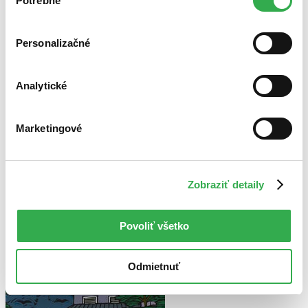
Potrebné
súhlasu
cookies. Ďakujeme!
Zoradiť
Personalizačné
Analytické
Bestsellery
Top hodnotené
Novinky
Najdrahšie
Marketingové
Najlacnejšie
Najvyššia zľava
Zobraziť detaily
Použité filtre
Zrušiť filtre
Autor Barbara Neely
dostupné
Povoliť všetko
Odmietnuť