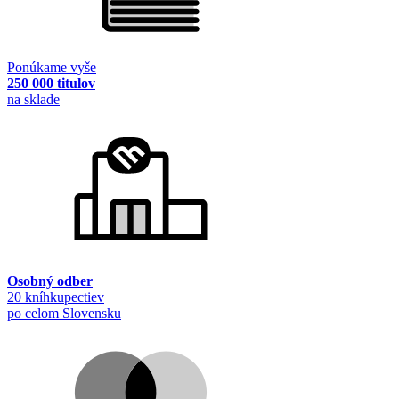
Ponúkame vyše
250 000 titulov
na sklade
Osobný odber
20 kníhkupectiev
po celom Slovensku