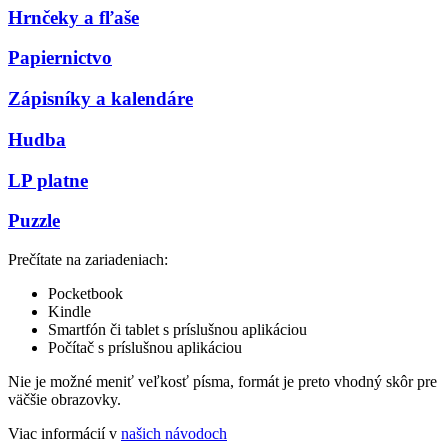
Hrnčeky a fľaše
Papiernictvo
Zápisníky a kalendáre
Hudba
LP platne
Puzzle
Prečítate na zariadeniach:
Pocketbook
Kindle
Smartfón či tablet s príslušnou aplikáciou
Počítač s príslušnou aplikáciou
Nie je možné meniť veľkosť písma, formát je preto vhodný skôr pre
väčšie obrazovky.
Viac informácií v
našich návodoch