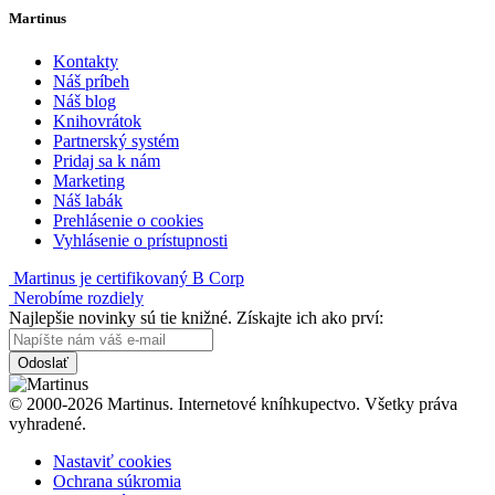
Martinus
Kontakty
Náš príbeh
Náš blog
Knihovrátok
Partnerský systém
Pridaj sa k nám
Marketing
Náš labák
Prehlásenie o cookies
Vyhlásenie o prístupnosti
Martinus je certifikovaný B Corp
Nerobíme rozdiely
Najlepšie novinky sú tie knižné. Získajte ich ako prví:
Odoslať
© 2000-2026 Martinus. Internetové kníhkupectvo. Všetky práva
vyhradené.
Nastaviť cookies
Ochrana súkromia