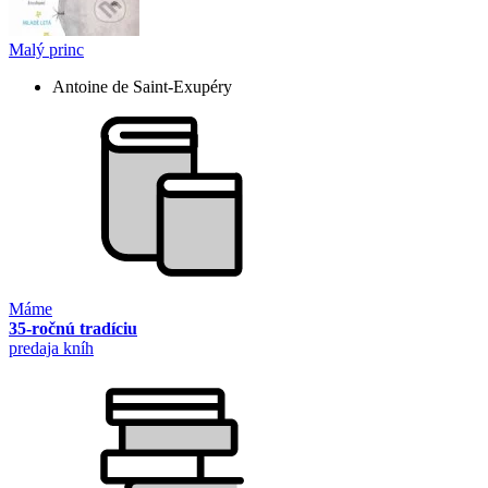
Malý princ
Antoine de Saint-Exupéry
Máme
35-ročnú tradíciu
predaja kníh