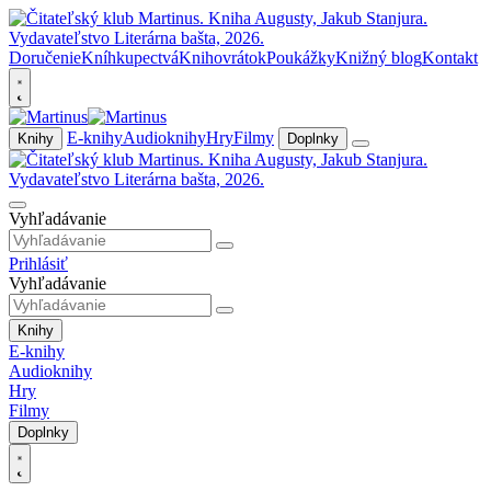
Doručenie
Kníhkupectvá
Knihovrátok
Poukážky
Knižný blog
Kontakt
E-knihy
Audioknihy
Hry
Filmy
Knihy
Doplnky
Vyhľadávanie
Prihlásiť
Vyhľadávanie
Knihy
E-knihy
Audioknihy
Hry
Filmy
Doplnky