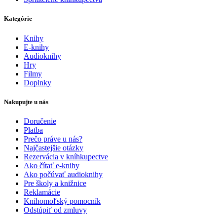
Kategórie
Knihy
E-knihy
Audioknihy
Hry
Filmy
Doplnky
Nakupujte u nás
Doručenie
Platba
Prečo práve u nás?
Najčastejšie otázky
Rezervácia v kníhkupectve
Ako čítať e-knihy
Ako počúvať audioknihy
Pre školy a knižnice
Reklamácie
Knihomoľský pomocník
Odstúpiť od zmluvy