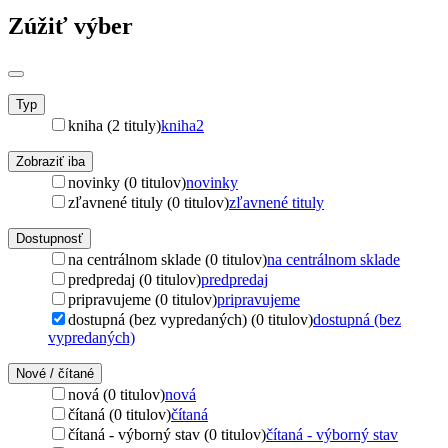
Zúžiť výber
Typ
kniha (2 tituly)
kniha
2
Zobraziť iba
novinky (0 titulov)
novinky
zľavnené tituly (0 titulov)
zľavnené tituly
Dostupnosť
na centrálnom sklade (0 titulov)
na centrálnom sklade
predpredaj (0 titulov)
predpredaj
pripravujeme (0 titulov)
pripravujeme
dostupná (bez vypredaných) (0 titulov)
dostupná (bez
vypredaných)
Nové / čítané
nová (0 titulov)
nová
čítaná (0 titulov)
čítaná
čítaná - výborný stav (0 titulov)
čítaná - výborný stav