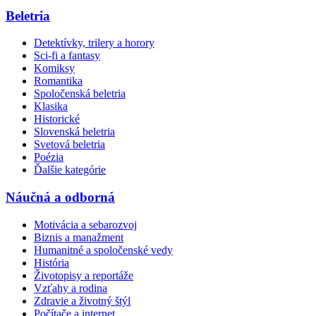
Beletria
Detektívky, trilery a horory
Sci-fi a fantasy
Komiksy
Romantika
Spoločenská beletria
Klasika
Historické
Slovenská beletria
Svetová beletria
Poézia
Ďalšie kategórie
Náučná a odborná
Motivácia a sebarozvoj
Biznis a manažment
Humanitné a spoločenské vedy
História
Životopisy a reportáže
Vzťahy a rodina
Zdravie a životný štýl
Počítače a internet