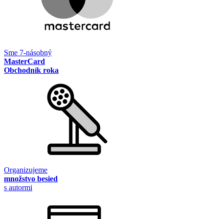
Sme 7-násobný
MasterCard
Obchodník roka
Organizujeme
množstvo besied
s autormi