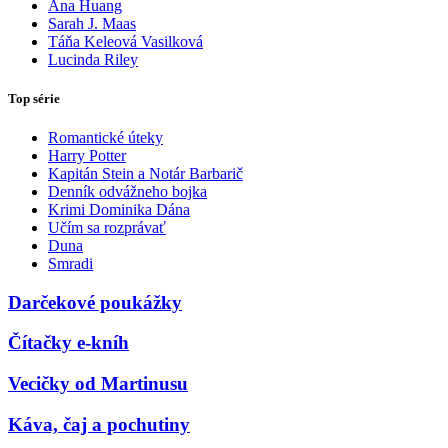
Ana Huang
Sarah J. Maas
Táňa Keleová Vasilková
Lucinda Riley
Top série
Romantické úteky
Harry Potter
Kapitán Stein a Notár Barbarič
Denník odvážneho bojka
Krimi Dominika Dána
Učím sa rozprávať
Duna
Smradi
Darčekové poukážky
Čítačky e-kníh
Vecičky od Martinusu
Káva, čaj a pochutiny