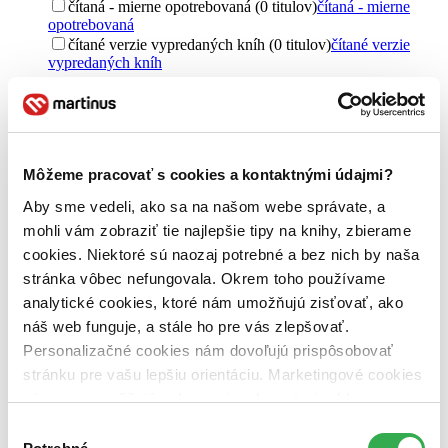
čítaná - mierne opotrebovaná (0 titulov)
čítaná - mierne
opotrebovaná
čítané verzie vypredaných kníh (0 titulov)
čítané verzie
vypredaných kníh
Jazyk
čeština (2 tituly)
čeština
2
Pôvod
Môžeme pracovať s cookies a kontaktnými údajmi?
Slovensko (2 tituly)
Slovensko
2
Aby sme vedeli, ako sa na našom webe správate, a
Útvar
mohli vám zobraziť tie najlepšie tipy na knihy, zbierame
romány (2 tituly)
romány
2
cookies. Niektoré sú naozaj potrebné a bez nich by naša
Autor
stránka vôbec nefungovala. Okrem toho používame
Barbara Neely (2 tituly)
Barbara Neely
2
analytické cookies, ktoré nám umožňujú zisťovať, ako
náš web funguje, a stále ho pre vás zlepšovať.
Vydavateľstvo
Pistorius & Olšanská (2 tituly)
Pistorius & Olšanská
2
Personalizačné cookies nám dovoľujú prispôsobovať
stránku pre vašu lepšiu orientáciu. Marketingové cookies
Väzba
nám zas umožňujú zobrazenie relevantnej reklamy.
pevná väzba (2 tituly)
pevná väzba
2
Niektoré údaje zdieľame aj s tretími stranami. Veľmi by
Výber
Zúžiť výber
nám pomohlo, keby sme mohli používať všetky tieto