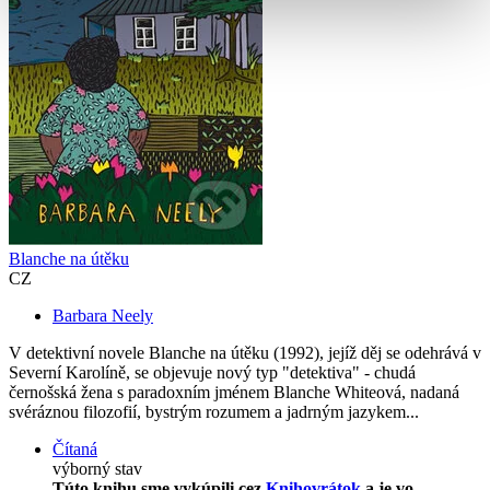
Blanche na útěku
CZ
Barbara Neely
V detektivní novele Blanche na útěku (1992), jejíž děj se odehrává v
Severní Karolíně, se objevuje nový typ "detektiva" - chudá
černošská žena s paradoxním jménem Blanche Whiteová, nadaná
svéráznou filozofií, bystrým rozumem a jadrným jazykem...
Čítaná
výborný stav
Túto knihu sme vykúpili cez
Knihovrátok
a je vo