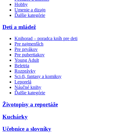
Hobby
Umenie a dizajn
Ďalšie kategórie
Deti a mládež
Knihorad – poradca kníh pre deti
Pre najmenších
Pre prvákov
Pre pubertiakov
Young Adult
Beletria
Rozprávky
Sci-fi, fantasy a komiksy
Leporelá
Náučné knihy
Ďalšie kategórie
Životopisy a reportáže
Kuchárky
Učebnice a slovníky