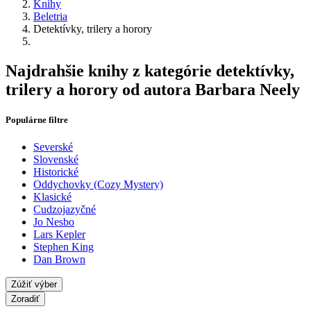
Knihy
Beletria
Detektívky, trilery a horory
Najdrahšie knihy z kategórie detektívky,
trilery a horory od autora Barbara Neely
Populárne filtre
Severské
Slovenské
Historické
Oddychovky (Cozy Mystery)
Klasické
Cudzojazyčné
Jo Nesbo
Lars Kepler
Stephen King
Dan Brown
Zúžiť výber
Zoradiť