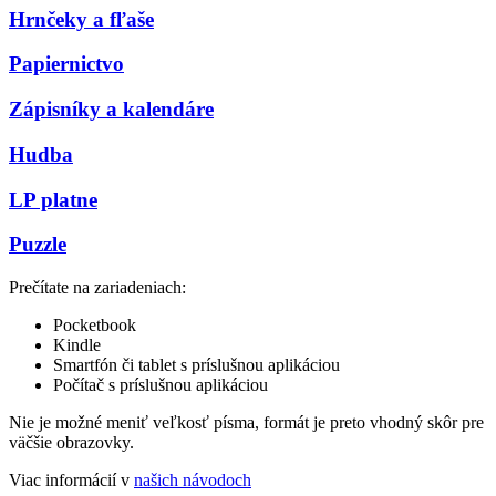
Hrnčeky a fľaše
Papiernictvo
Zápisníky a kalendáre
Hudba
LP platne
Puzzle
Prečítate na zariadeniach:
Pocketbook
Kindle
Smartfón či tablet s príslušnou aplikáciou
Počítač s príslušnou aplikáciou
Nie je možné meniť veľkosť písma, formát je preto vhodný skôr pre
väčšie obrazovky.
Viac informácií v
našich návodoch