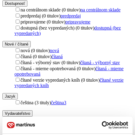
Dostupnosť
na centrálnom sklade (0 titulov)
na centrálnom sklade
predpredaj (0 titulov)
predpredaj
pripravujeme (0 titulov)
pripravujeme
dostupná (bez vypredaných) (0 titulov)
dostupná (bez
vypredaných)
Nové / čítané
nová (0 titulov)
nová
čítaná (0 titulov)
čítaná
čítaná - výborný stav (0 titulov)
čítaná - výborný stav
čítaná - mierne opotrebovaná (0 titulov)
čítaná - mierne
opotrebovaná
čítané verzie vypredaných kníh (0 titulov)
čítané verzie
vypredaných kníh
Jazyk
čeština (3 tituly)
čeština
3
Vydavateľstvo
Pistorius & Olšanská (3 tituly)
Pistorius & Olšanská
3
Väzba