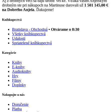
Aj z drobných vecí sa dajú urobiť veľké. Vďaka vašim Anjelským
drobným ste pri nákupoch na Martinuse darovali už
1 501 145,00 €
na Dobrého Anjela
. Ďakujeme!
Kníhkupectvá
Bratislava - Obchodná
• Otvárame o 8:30
Všetky kníhkupectvá
Udalosti
Spriatelené kníhkupectvá
Kategórie
Knihy
E-knihy
Audioknihy
Hry
Filmy
Doplnky
Nakupujte u nás
Doručenie
Platba