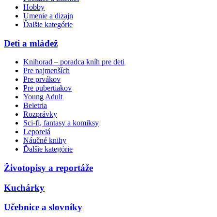
Hobby
Umenie a dizajn
Ďalšie kategórie
Deti a mládež
Knihorad – poradca kníh pre deti
Pre najmenších
Pre prvákov
Pre pubertiakov
Young Adult
Beletria
Rozprávky
Sci-fi, fantasy a komiksy
Leporelá
Náučné knihy
Ďalšie kategórie
Životopisy a reportáže
Kuchárky
Učebnice a slovníky