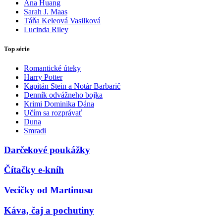
Ana Huang
Sarah J. Maas
Táňa Keleová Vasilková
Lucinda Riley
Top série
Romantické úteky
Harry Potter
Kapitán Stein a Notár Barbarič
Denník odvážneho bojka
Krimi Dominika Dána
Učím sa rozprávať
Duna
Smradi
Darčekové poukážky
Čítačky e-kníh
Vecičky od Martinusu
Káva, čaj a pochutiny