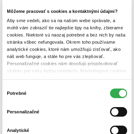
pevná väzba (3 tituly)
pevná väzba
3
Môžeme pracovať s cookies a kontaktnými údajmi?
Zúžiť výber
Aby sme vedeli, ako sa na našom webe správate, a
Zoradiť
mohli vám zobraziť tie najlepšie tipy na knihy, zbierame
cookies. Niektoré sú naozaj potrebné a bez nich by naša
stránka vôbec nefungovala. Okrem toho používame
analytické cookies, ktoré nám umožňujú zisťovať, ako
Bestsellery
náš web funguje, a stále ho pre vás zlepšovať.
Top hodnotené
Personalizačné cookies nám dovoľujú prispôsobovať
Novinky
Najdrahšie
stránku pre vašu lepšiu orientáciu. Marketingové cookies
Najlacnejšie
nám zas umožňujú zobrazenie relevantnej reklamy.
Najvyššia zľava
Niektoré údaje zdieľame aj s tretími stranami. Veľmi by
Výber
nám pomohlo, keby sme mohli používať všetky tieto
Potrebné
súhlasu
cookies. Ďakujeme!
Personalizačné
Analytické