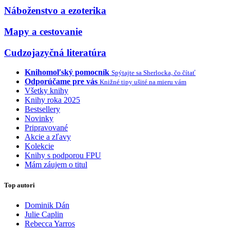
Náboženstvo a ezoterika
Mapy a cestovanie
Cudzojazyčná literatúra
Knihomoľský pomocník
Spýtajte sa Sherlocka, čo čítať
Odporúčame pre vás
Knižné tipy ušité na mieru vám
Všetky knihy
Knihy roka 2025
Bestsellery
Novinky
Pripravované
Akcie a zľavy
Kolekcie
Knihy s podporou FPU
Mám záujem o titul
Top autori
Dominik Dán
Julie Caplin
Rebecca Yarros