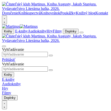
Doručenie
Kníhkupectvá
Knihovrátok
Poukážky
Knižný blog
Kontakt
E-knihy
Audioknihy
Hry
Filmy
Knihy
Doplnky
Vyhľadávanie
Prihlásiť
Vyhľadávanie
Knihy
E-knihy
Audioknihy
Hry
Filmy
Doplnky