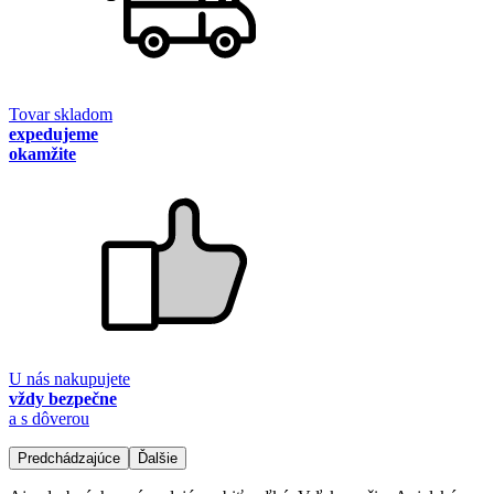
Tovar skladom
expedujeme
okamžite
U nás nakupujete
vždy bezpečne
a s dôverou
Predchádzajúce
Ďalšie