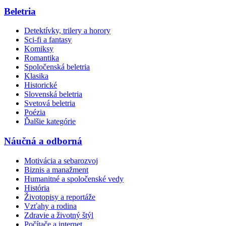
Beletria
Detektívky, trilery a horory
Sci-fi a fantasy
Komiksy
Romantika
Spoločenská beletria
Klasika
Historické
Slovenská beletria
Svetová beletria
Poézia
Ďalšie kategórie
Náučná a odborná
Motivácia a sebarozvoj
Biznis a manažment
Humanitné a spoločenské vedy
História
Životopisy a reportáže
Vzťahy a rodina
Zdravie a životný štýl
Počítače a internet