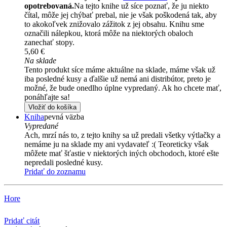
opotrebovaná.
Na tejto knihe už síce poznať, že ju niekto
čítal, môže jej chýbať prebal, nie je však poškodená tak, aby
to akokoľvek znižovalo zážitok z jej obsahu. Knihu sme
označili nálepkou, ktorá môže na niektorých obaloch
zanechať stopy.
5,60 €
Na sklade
Tento produkt síce máme aktuálne na sklade, máme však už
iba posledné kusy a ďalšie už nemá ani distribútor, preto je
možné, že bude onedlho úplne vypredaný. Ak ho chcete mať,
ponáhľajte sa!
Vložiť do košíka
Kniha
pevná väzba
Vypredané
Ach, mrzí nás to, z tejto knihy sa už predali všetky výtlačky a
nemáme ju na sklade my ani vydavateľ :( Teoreticky však
môžete mať šťastie v niektorých iných obchodoch, ktoré ešte
nepredali posledné kusy.
Pridať do zoznamu
Hore
Pridať citát