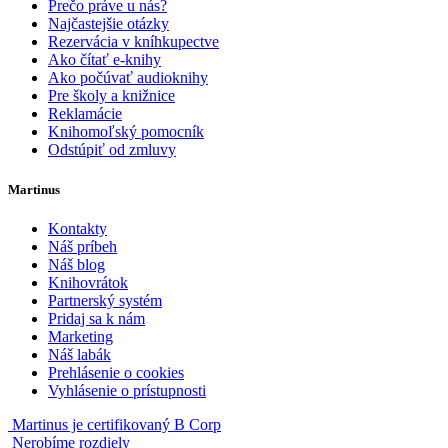
Prečo práve u nás?
Najčastejšie otázky
Rezervácia v kníhkupectve
Ako čítať e-knihy
Ako počúvať audioknihy
Pre školy a knižnice
Reklamácie
Knihomoľský pomocník
Odstúpiť od zmluvy
Martinus
Kontakty
Náš príbeh
Náš blog
Knihovrátok
Partnerský systém
Pridaj sa k nám
Marketing
Náš labák
Prehlásenie o cookies
Vyhlásenie o prístupnosti
Martinus je certifikovaný B Corp
Nerobíme rozdiely