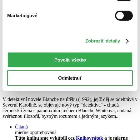
Marketingové
Zobraziť detaily
Povoliť všetko
Blanche na útěku
Odmietnuť
CZ
Barbara Neely
V detektivní novele Blanche na útěku (1992), jejíž děj se odehrává v
Severní Karolíně, se objevuje nový typ "detektiva" - chudá
černošská žena s paradoxním jménem Blanche Whiteová, nadaná
svéráznou filozofií, bystrým rozumem a jadrným jazykem...
Čítaná
mierne opotrebovaná
Túto knihu sme vykúpili cez
Knihovrátok
a je mierne