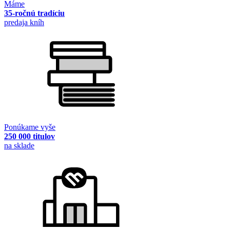
Máme
35-ročnú tradíciu
predaja kníh
Ponúkame vyše
250 000 titulov
na sklade