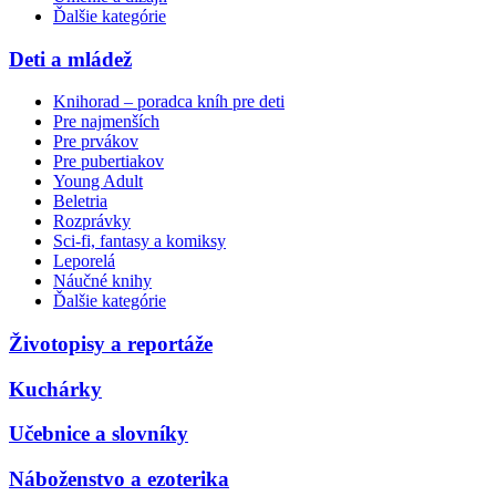
Ďalšie kategórie
Deti a mládež
Knihorad – poradca kníh pre deti
Pre najmenších
Pre prvákov
Pre pubertiakov
Young Adult
Beletria
Rozprávky
Sci-fi, fantasy a komiksy
Leporelá
Náučné knihy
Ďalšie kategórie
Životopisy a reportáže
Kuchárky
Učebnice a slovníky
Náboženstvo a ezoterika