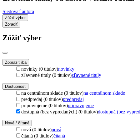
Sledovať autora
Zúžiť výber
Zoradiť
Zúžiť výber
Zobraziť iba
novinky (0 titulov)
novinky
zľavnené tituly (0 titulov)
zľavnené tituly
Dostupnosť
na centrálnom sklade (0 titulov)
na centrálnom sklade
predpredaj (0 titulov)
predpredaj
pripravujeme (0 titulov)
pripravujeme
dostupná (bez vypredaných) (0 titulov)
dostupná (bez vypre
Nové / čítané
nová (0 titulov)
nová
čítaná (0 titulov)
čítaná