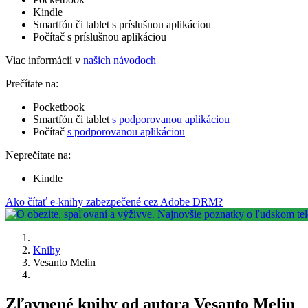
Kindle
Smartfón či tablet s príslušnou aplikáciou
Počítač s príslušnou aplikáciou
Viac informácií v
našich návodoch
Prečítate na:
Pocketbook
Smartfón či tablet
s podporovanou aplikáciou
Počítač
s podporovanou aplikáciou
Neprečítate na:
Kindle
Ako čítať e-knihy zabezpečené cez Adobe DRM?
Knihy
Vesanto Melin
Zľavnené knihy od autora Vesanto Melin