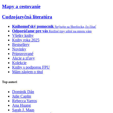
Mapy a cestovanie
Cudzojazyčná literatúra
Knihomoľský pomocník
Spýtajte sa Sherlocka, čo čítať
Odporúčame pre vás
Knižné tipy ušité na mieru vám
Všetky knihy
Knihy roka 2025
Bestsellery
Novinky
Pripravované
Akcie a zľavy
Kolekcie
Knihy s podporou FPU
Mám záujem o titul
Top autori
Dominik Dán
Julie Caplin
Rebecca Yarros
Ana Huang
Sarah J. Maas