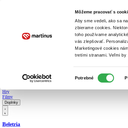
Doručenie
Kníhkupectvá
Knihovrátok
Poukážky
Knižný blog
Kontakt
Môžeme pracovať s cooki
Aby sme vedeli, ako sa na 
zbierame cookies. Niektor
E-knihy
Audioknihy
Hry
Filmy
Knihy
Doplnky
toho používame analytické
vás zlepšovať. Personaliz
Vyhľadávanie
Marketingové cookies nám 
tretími stranami. Veľmi b
Prihlásiť
Vyhľadávanie
Výber
Knihy
Potrebné
P
súhlasu
E-knihy
Audioknihy
Hry
Filmy
Doplnky
Beletria