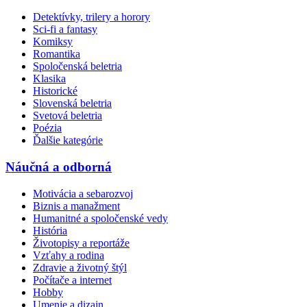
Detektívky, trilery a horory
Sci-fi a fantasy
Komiksy
Romantika
Spoločenská beletria
Klasika
Historické
Slovenská beletria
Svetová beletria
Poézia
Ďalšie kategórie
Náučná a odborná
Motivácia a sebarozvoj
Biznis a manažment
Humanitné a spoločenské vedy
História
Životopisy a reportáže
Vzťahy a rodina
Zdravie a životný štýl
Počítače a internet
Hobby
Umenie a dizajn