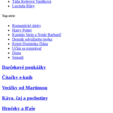
Táňa Keleová Vasilková
Lucinda Riley
Top série
Romantické úteky
Harry Potter
Kapitán Stein a Notár Barbarič
Denník odvážneho bojka
Krimi Dominika Dána
Učím sa rozprávať
Duna
Smradi
Darčekové poukážky
Čítačky e-kníh
Vecičky od Martinusu
Káva, čaj a pochutiny
Hrnčeky a fľaše