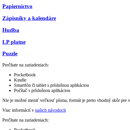
Papiernictvo
Zápisníky a kalendáre
Hudba
LP platne
Puzzle
Prečítate na zariadeniach:
Pocketbook
Kindle
Smartfón či tablet s príslušnou aplikáciou
Počítač s príslušnou aplikáciou
Nie je možné meniť veľkosť písma, formát je preto vhodný skôr pre 
Viac informácií v
našich návodoch
Prečítate na zariadeniach:
Pocketbook