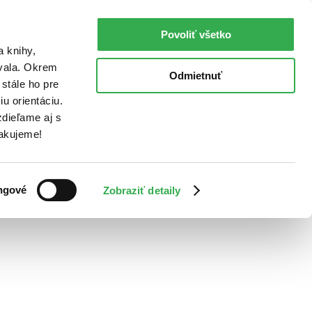
Povoliť všetko
a knihy,
ovala. Okrem
Odmietnuť
stále ho pre
u orientáciu.
dieľame aj s
Ďakujeme!
ngové
Zobraziť detaily