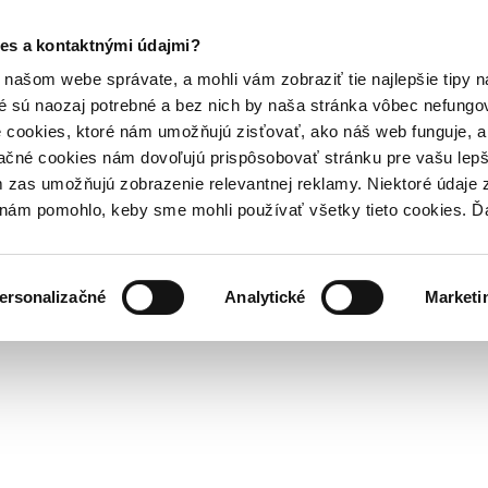
es a kontaktnými údajmi?
našom webe správate, a mohli vám zobraziť tie najlepšie tipy n
é sú naozaj potrebné a bez nich by naša stránka vôbec nefung
 cookies, ktoré nám umožňujú zisťovať, ako náš web funguje, a 
ačné cookies nám dovoľujú prispôsobovať stránku pre vašu lepši
zas umožňujú zobrazenie relevantnej reklamy. Niektoré údaje z
y nám pomohlo, keby sme mohli používať všetky tieto cookies. 
ersonalizačné
Analytické
Marketi