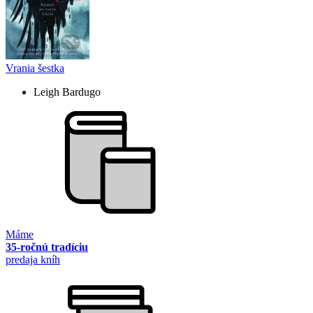
Vrania šestka
Leigh Bardugo
Máme
35-ročnú tradíciu
predaja kníh