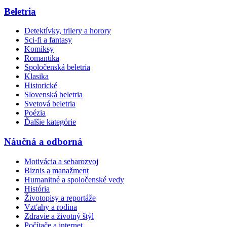
Beletria
Detektívky, trilery a horory
Sci-fi a fantasy
Komiksy
Romantika
Spoločenská beletria
Klasika
Historické
Slovenská beletria
Svetová beletria
Poézia
Ďalšie kategórie
Náučná a odborná
Motivácia a sebarozvoj
Biznis a manažment
Humanitné a spoločenské vedy
História
Životopisy a reportáže
Vzťahy a rodina
Zdravie a životný štýl
Počítače a internet