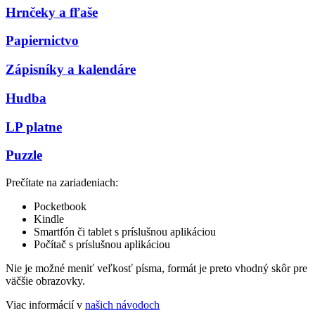
Hrnčeky a fľaše
Papiernictvo
Zápisníky a kalendáre
Hudba
LP platne
Puzzle
Prečítate na zariadeniach:
Pocketbook
Kindle
Smartfón či tablet s príslušnou aplikáciou
Počítač s príslušnou aplikáciou
Nie je možné meniť veľkosť písma, formát je preto vhodný skôr pre
väčšie obrazovky.
Viac informácií v
našich návodoch