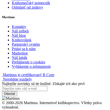
Knihomoľský pomocník
Odstúpiť od zmluvy
Martinus
Kontakty
Náš príbeh
Náš blog
Knihovrátok
Partnerský systém
Pridaj sa k nám
Marketing
Náš labák
Prehlásenie o cookies
Vyhlásenie o prístupnosti
Martinus je certifikovaný B Corp
Nerobíme rozdiely
Najlepšie novinky sú tie knižné. Získajte ich ako prví:
Odoslať
© 2000-2026 Martinus. Internetové kníhkupectvo. Všetky práva
vyhradené.