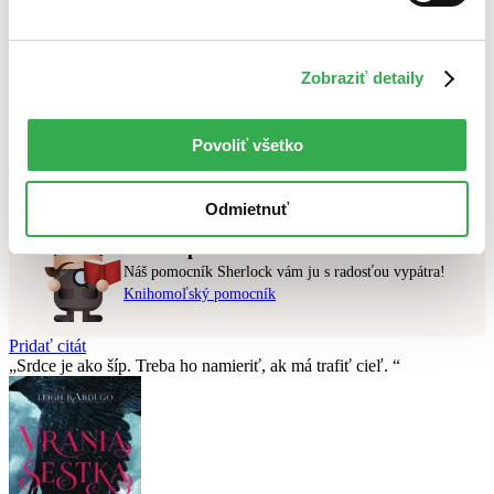
Najlacnejšie
Najvyššia zľava
Zobraziť detaily
Použité filtre
Zrušiť filtre
dostupné
S brožovanou väzbou
Povoliť všetko
Nebol nájdený
žiadny titul
vyhovujúci zadaným podmienkam.
Skúste prosím zmeniť vyhľadávaný výraz.
Odmietnuť
Chcete poradiť knihu?
Náš pomocník Sherlock vám ju s radosťou vypátra!
Knihomoľský pomocník
Pridať citát
Srdce je ako šíp. Treba ho namieriť, ak má trafiť cieľ.