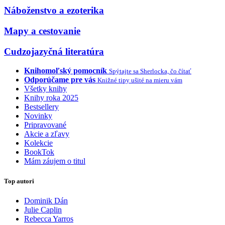
Náboženstvo a ezoterika
Mapy a cestovanie
Cudzojazyčná literatúra
Knihomoľský pomocník
Spýtajte sa Sherlocka, čo čítať
Odporúčame pre vás
Knižné tipy ušité na mieru vám
Všetky knihy
Knihy roka 2025
Bestsellery
Novinky
Pripravované
Akcie a zľavy
Kolekcie
BookTok
Mám záujem o titul
Top autori
Dominik Dán
Julie Caplin
Rebecca Yarros