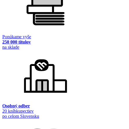
Ponúkame vyše
250 000 titulov
na sklade
Osobný odber
20 kníhkupectiev
po celom Slovensku