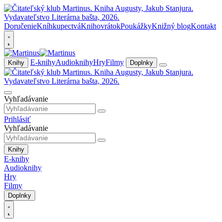
Doručenie
Kníhkupectvá
Knihovrátok
Poukážky
Knižný blog
Kontakt
E-knihy
Audioknihy
Hry
Filmy
Knihy
Doplnky
Vyhľadávanie
Prihlásiť
Vyhľadávanie
Knihy
E-knihy
Audioknihy
Hry
Filmy
Doplnky