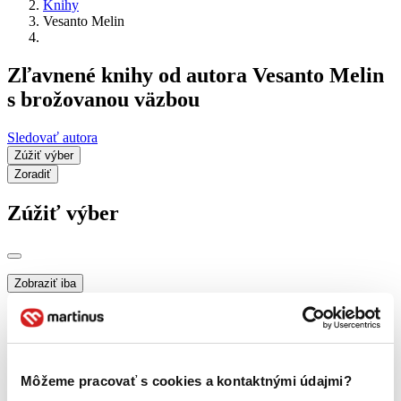
Knihy
Vesanto Melin
Zľavnené knihy od autora Vesanto Melin
s brožovanou väzbou
Sledovať autora
Zúžiť výber
Zoradiť
Zúžiť výber
Zobraziť iba
novinky (0 titulov)
novinky
zľavnené tituly (0 titulov)
zľavnené tituly
Dostupnosť
na centrálnom sklade (0 titulov)
na centrálnom sklade
Môžeme pracovať s cookies a kontaktnými údajmi?
predpredaj (0 titulov)
predpredaj