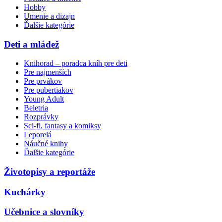
Hobby
Umenie a dizajn
Ďalšie kategórie
Deti a mládež
Knihorad – poradca kníh pre deti
Pre najmenších
Pre prvákov
Pre pubertiakov
Young Adult
Beletria
Rozprávky
Sci-fi, fantasy a komiksy
Leporelá
Náučné knihy
Ďalšie kategórie
Životopisy a reportáže
Kuchárky
Učebnice a slovníky