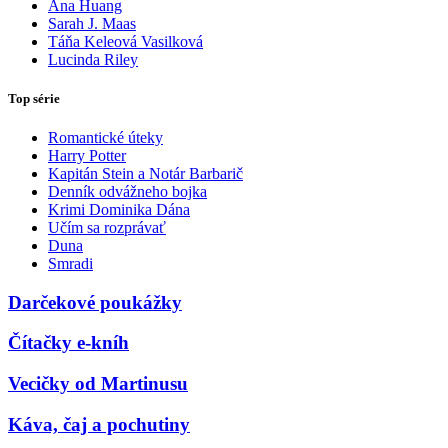
Ana Huang
Sarah J. Maas
Táňa Keleová Vasilková
Lucinda Riley
Top série
Romantické úteky
Harry Potter
Kapitán Stein a Notár Barbarič
Denník odvážneho bojka
Krimi Dominika Dána
Učím sa rozprávať
Duna
Smradi
Darčekové poukážky
Čítačky e-kníh
Vecičky od Martinusu
Káva, čaj a pochutiny