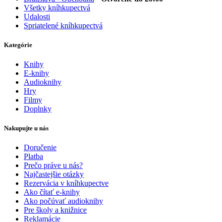
Všetky kníhkupectvá
Udalosti
Spriatelené kníhkupectvá
Kategórie
Knihy
E-knihy
Audioknihy
Hry
Filmy
Doplnky
Nakupujte u nás
Doručenie
Platba
Prečo práve u nás?
Najčastejšie otázky
Rezervácia v kníhkupectve
Ako čítať e-knihy
Ako počúvať audioknihy
Pre školy a knižnice
Reklamácie