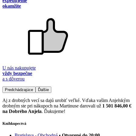
expedujeme
okamžite
U nás nakupujete
vždy bezpečne
a s dôverou
Predchádzajúce
Ďalšie
Aj z drobných vecí sa dajú urobiť veľké. Vďaka vašim Anjelským
drobným ste pri nákupoch na Martinuse darovali už
1 501 846,00 €
na Dobrého Anjela
. Ďakujeme!
Kníhkupectvá
Bratislava - Obchodná
• Otvorené do 20:00