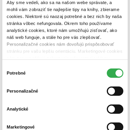
pripravujeme (0 titulov)
pripravujeme
Aby sme vedeli, ako sa na našom webe správate, a
dostupná (bez vypredaných) (0 titulov)
dostupná (bez
mohli vám zobraziť tie najlepšie tipy na knihy, zbierame
vypredaných)
cookies. Niektoré sú naozaj potrebné a bez nich by naša
stránka vôbec nefungovala. Okrem toho používame
Nové / čítané
nová (0 titulov)
nová
analytické cookies, ktoré nám umožňujú zisťovať, ako
čítaná (0 titulov)
čítaná
náš web funguje, a stále ho pre vás zlepšovať.
čítaná - výborný stav (0 titulov)
čítaná - výborný stav
Personalizačné cookies nám dovoľujú prispôsobovať
čítaná - mierne opotrebovaná (0 titulov)
čítaná - mierne
stránku pre vašu lepšiu orientáciu. Marketingové cookies
opotrebovaná
čítané verzie vypredaných kníh (0 titulov)
čítané verzie
nám zas umožňujú zobrazenie relevantnej reklamy.
vypredaných kníh
Niektoré údaje zdieľame aj s tretími stranami. Veľmi by
Výber
nám pomohlo, keby sme mohli používať všetky tieto
Potrebné
Zúžiť výber
súhlasu
cookies. Ďakujeme!
Zoradiť
Personalizačné
Analytické
Bestsellery
Top hodnotené
Novinky
Marketingové
Najdrahšie