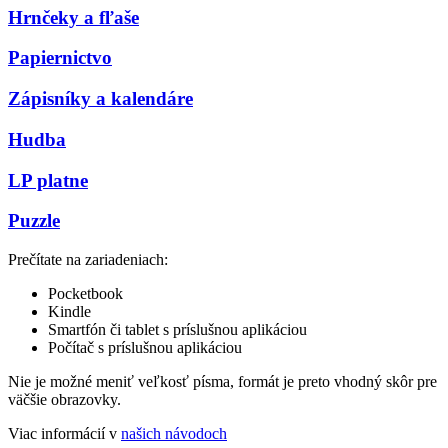
Hrnčeky a fľaše
Papiernictvo
Zápisníky a kalendáre
Hudba
LP platne
Puzzle
Prečítate na zariadeniach:
Pocketbook
Kindle
Smartfón či tablet s príslušnou aplikáciou
Počítač s príslušnou aplikáciou
Nie je možné meniť veľkosť písma, formát je preto vhodný skôr pre
väčšie obrazovky.
Viac informácií v
našich návodoch