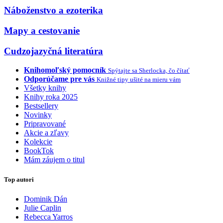
Náboženstvo a ezoterika
Mapy a cestovanie
Cudzojazyčná literatúra
Knihomoľský pomocník
Spýtajte sa Sherlocka, čo čítať
Odporúčame pre vás
Knižné tipy ušité na mieru vám
Všetky knihy
Knihy roka 2025
Bestsellery
Novinky
Pripravované
Akcie a zľavy
Kolekcie
BookTok
Mám záujem o titul
Top autori
Dominik Dán
Julie Caplin
Rebecca Yarros