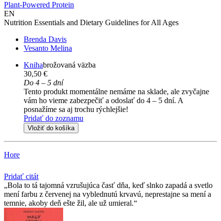
Plant-Powered Protein
EN
Nutrition Essentials and Dietary Guidelines for All Ages
Brenda Davis
Vesanto Melina
Kniha
brožovaná väzba
30,50 €
Do 4 – 5 dní
Tento produkt momentálne nemáme na sklade, ale zvyčajne
vám ho vieme zabezpečiť a odoslať do 4 – 5 dní. A
posnažíme sa aj trochu rýchlejšie!
Pridať do zoznamu
Vložiť do košíka
Hore
Pridať citát
Bola to tá tajomná vzrušujúca časť dňa, keď slnko zapadá a svetlo
mení farbu z červenej na vyblednutú krvavú, neprestajne sa mení a
temnie, akoby deň ešte žil, ale už umieral.