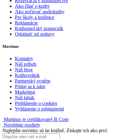
Rezervácia v kníhkupectve
Ako čítať e-knihy
Ako počúvať audioknihy
Pre školy a knižnice
Reklamácie
Knihomoľský pomocník
Odstúpiť od zmluvy
Martinus
Kontakty
Náš príbeh
Náš blog
Knihovrátok
Partnerský systém
Pridaj sa k nám
Marketing
Náš labák
Prehlásenie o cookies
Vyhlásenie o prístupnosti
Martinus je certifikovaný B Corp
Nerobíme rozdiely
Najlepšie novinky sú tie knižné. Získajte ich ako prví: