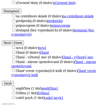
zľavnené tituly (0 titulov)
zľavnené tituly
Dostupnosť
na centrálnom sklade (0 titulov)
na centrálnom sklade
predpredaj (0 titulov)
predpredaj
pripravujeme (0 titulov)
pripravujeme
dostupná (bez vypredaných) (0 titulov)
dostupná (bez
vypredaných)
Nové / čítané
nová (0 titulov)
nová
čítaná (0 titulov)
čítaná
čítaná - výborný stav (0 titulov)
čítaná - výborný stav
čítaná - mierne opotrebovaná (0 titulov)
čítaná - mierne
opotrebovaná
čítané verzie vypredaných kníh (0 titulov)
čítané verzie
vypredaných kníh
Jazyk
angličtina (1 titul)
angličtina
1
čeština (1 titul)
čeština
1
cudzí jazyk (1 titul)
cudzí jazyk
1