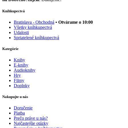
Kníhkupectvá
Bratislava - Obchodná
• Otvárame o 10:00
Všetky kníhkupectvá
Udalosti
Spriatelené kníhkupectvá
Kategórie
Knihy
E-knihy
Audioknihy
Hry
Filmy
Doplnky
Nakupujte u nás
Doručenie
Platba
Prečo práve u nás?
Najčastejšie otázky