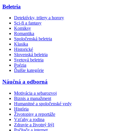
Beletria
Detektívky, trilery a horory
Sci-fi a fantasy
Komiksy
Romantika
Spoločenská beletria
Klasika
Historické
Slovenská beletria
Svetová beletria
Poézia
Ďalšie kategórie
Náučná a odborná
Motivácia a sebarozvoj
Biznis a manažment
Humanitné a spoločenské vedy
História
Životopisy a reportáže
Vzťahy a rodina
Zdravie a životný štýl
Počítače a internet