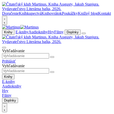
Doručenie
Kníhkupectvá
Knihovrátok
Poukážky
Knižný blog
Kontakt
E-knihy
Audioknihy
Hry
Filmy
Knihy
Doplnky
Vyhľadávanie
Prihlásiť
Vyhľadávanie
Knihy
E-knihy
Audioknihy
Hry
Filmy
Doplnky