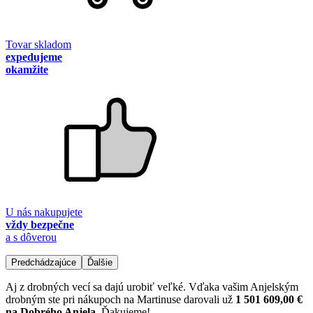
Tovar skladom
expedujeme
okamžite
U nás nakupujete
vždy bezpečne
a s dôverou
Predchádzajúce
Ďalšie
Aj z drobných vecí sa dajú urobiť veľké. Vďaka vašim Anjelským
drobným ste pri nákupoch na Martinuse darovali už
1 501 609,00 €
na Dobrého Anjela
. Ďakujeme!