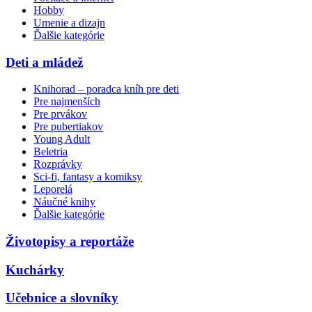
Hobby
Umenie a dizajn
Ďalšie kategórie
Deti a mládež
Knihorad – poradca kníh pre deti
Pre najmenších
Pre prvákov
Pre pubertiakov
Young Adult
Beletria
Rozprávky
Sci-fi, fantasy a komiksy
Leporelá
Náučné knihy
Ďalšie kategórie
Životopisy a reportáže
Kuchárky
Učebnice a slovníky