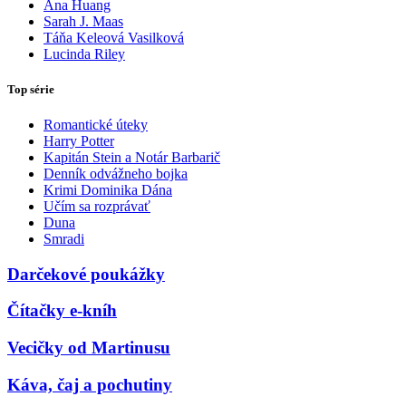
Ana Huang
Sarah J. Maas
Táňa Keleová Vasilková
Lucinda Riley
Top série
Romantické úteky
Harry Potter
Kapitán Stein a Notár Barbarič
Denník odvážneho bojka
Krimi Dominika Dána
Učím sa rozprávať
Duna
Smradi
Darčekové poukážky
Čítačky e-kníh
Vecičky od Martinusu
Káva, čaj a pochutiny