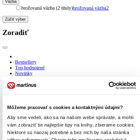
Väzba
brožovaná väzba (2 tituly)
brožovaná väzba
2
Zúžiť výber
Zoradiť
Bestsellery
Top hodnotené
Novinky
Najdrahšie
Najlacnejšie
Najvyššia zľava
Môžeme pracovať s cookies a kontaktnými údajmi?
Aby sme vedeli, ako sa na našom webe správate, a mohli
vám zobraziť tie najlepšie tipy na knihy, zbierame cookies.
Niektoré sú naozaj potrebné a bez nich by naša stránka
vôbec nefungovala. Okrem toho používame analytické