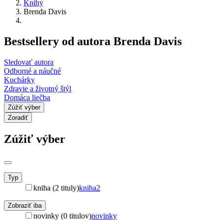
Knihy
Brenda Davis
Bestsellery od autora Brenda Davis
Sledovať autora
Odborné a náučné
Kuchárky
Zdravie a životný štýl
Domáca liečba
Zúžiť výber
Zoradiť
Zúžiť výber
Typ
kniha (2 tituly)
kniha
2
Zobraziť iba
novinky (0 titulov)
novinky