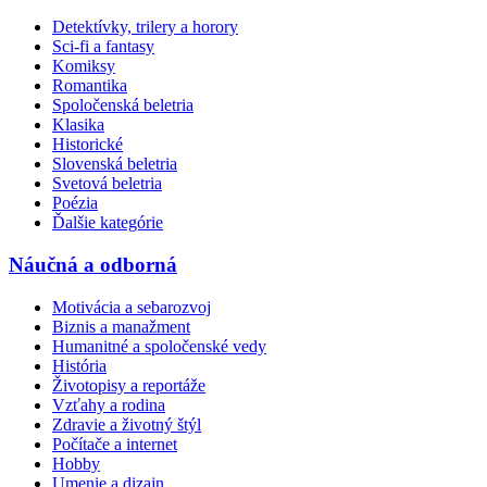
Detektívky, trilery a horory
Sci-fi a fantasy
Komiksy
Romantika
Spoločenská beletria
Klasika
Historické
Slovenská beletria
Svetová beletria
Poézia
Ďalšie kategórie
Náučná a odborná
Motivácia a sebarozvoj
Biznis a manažment
Humanitné a spoločenské vedy
História
Životopisy a reportáže
Vzťahy a rodina
Zdravie a životný štýl
Počítače a internet
Hobby
Umenie a dizajn