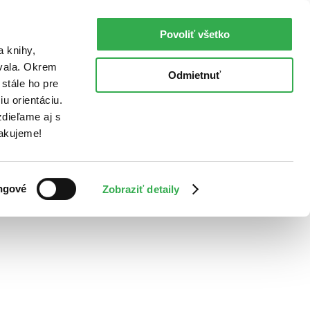
Povoliť všetko
a knihy,
ovala. Okrem
Odmietnuť
stále ho pre
u orientáciu.
dieľame aj s
Ďakujeme!
ngové
Zobraziť detaily