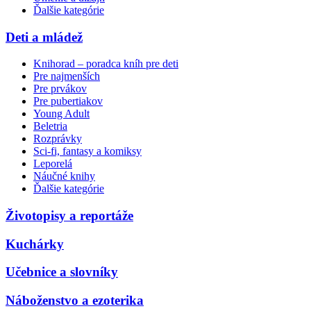
Ďalšie kategórie
Deti a mládež
Knihorad – poradca kníh pre deti
Pre najmenších
Pre prvákov
Pre pubertiakov
Young Adult
Beletria
Rozprávky
Sci-fi, fantasy a komiksy
Leporelá
Náučné knihy
Ďalšie kategórie
Životopisy a reportáže
Kuchárky
Učebnice a slovníky
Náboženstvo a ezoterika