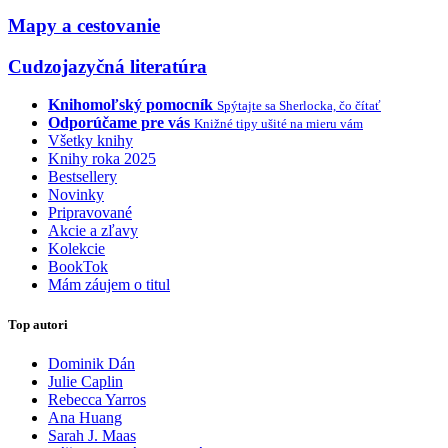
Mapy a cestovanie
Cudzojazyčná literatúra
Knihomoľský pomocník
Spýtajte sa Sherlocka, čo čítať
Odporúčame pre vás
Knižné tipy ušité na mieru vám
Všetky knihy
Knihy roka 2025
Bestsellery
Novinky
Pripravované
Akcie a zľavy
Kolekcie
BookTok
Mám záujem o titul
Top autori
Dominik Dán
Julie Caplin
Rebecca Yarros
Ana Huang
Sarah J. Maas