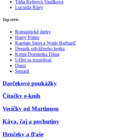
Táňa Keleová Vasilková
Lucinda Riley
Top série
Romantické úteky
Harry Potter
Kapitán Stein a Notár Barbarič
Denník odvážneho bojka
Krimi Dominika Dána
Učím sa rozprávať
Duna
Smradi
Darčekové poukážky
Čítačky e-kníh
Vecičky od Martinusu
Káva, čaj a pochutiny
Hrnčeky a fľaše