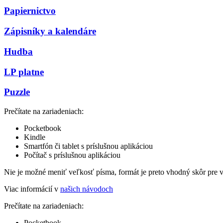
Papiernictvo
Zápisníky a kalendáre
Hudba
LP platne
Puzzle
Prečítate na zariadeniach:
Pocketbook
Kindle
Smartfón či tablet s príslušnou aplikáciou
Počítač s príslušnou aplikáciou
Nie je možné meniť veľkosť písma, formát je preto vhodný skôr pre 
Viac informácií v
našich návodoch
Prečítate na zariadeniach:
Pocketbook