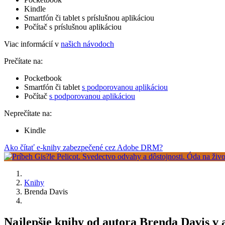
Kindle
Smartfón či tablet s príslušnou aplikáciou
Počítač s príslušnou aplikáciou
Viac informácií v
našich návodoch
Prečítate na:
Pocketbook
Smartfón či tablet
s podporovanou aplikáciou
Počítač
s podporovanou aplikáciou
Neprečítate na:
Kindle
Ako čítať e-knihy zabezpečené cez Adobe DRM?
Knihy
Brenda Davis
Najlepšie knihy od autora Brenda Davis v