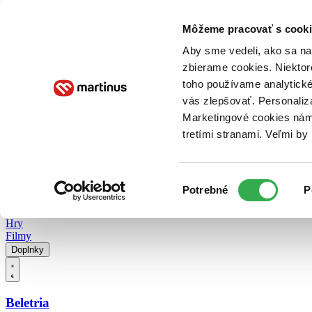
Doručenie
Kníhkupectvá
Knihovrátok
Poukážky
Knižný blog
Kontakt
Môžeme pracovať s cooki
Aby sme vedeli, ako sa na 
zbierame cookies. Niektor
E-knihy
Audioknihy
Hry
Filmy
Knihy
Doplnky
toho používame analytické
vás zlepšovať. Personaliz
Vyhľadávanie
Marketingové cookies nám 
tretími stranami. Veľmi b
Prihlásiť
Vyhľadávanie
Výber
Knihy
Potrebné
P
súhlasu
E-knihy
Audioknihy
Hry
Filmy
Doplnky
Beletria