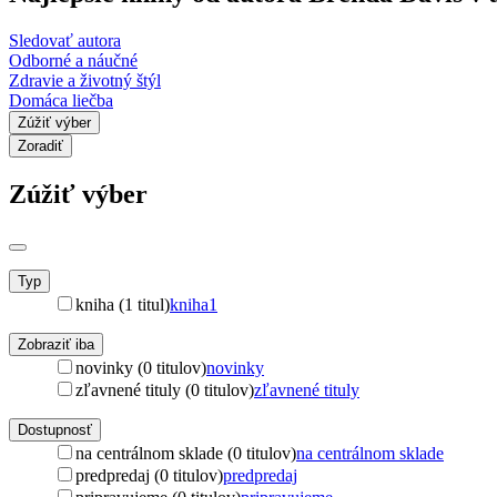
Sledovať autora
Odborné a náučné
Zdravie a životný štýl
Domáca liečba
Zúžiť výber
Zoradiť
Zúžiť výber
Typ
kniha (1 titul)
kniha
1
Zobraziť iba
novinky (0 titulov)
novinky
zľavnené tituly (0 titulov)
zľavnené tituly
Dostupnosť
na centrálnom sklade (0 titulov)
na centrálnom sklade
predpredaj (0 titulov)
predpredaj