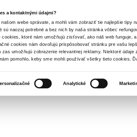
es a kontaktnými údajmi?
našom webe správate, a mohli vám zobraziť tie najlepšie tipy n
é sú naozaj potrebné a bez nich by naša stránka vôbec nefung
 cookies, ktoré nám umožňujú zisťovať, ako náš web funguje, a 
ačné cookies nám dovoľujú prispôsobovať stránku pre vašu lepši
zas umožňujú zobrazenie relevantnej reklamy. Niektoré údaje z
y nám pomohlo, keby sme mohli používať všetky tieto cookies. 
ersonalizačné
Analytické
Marketi