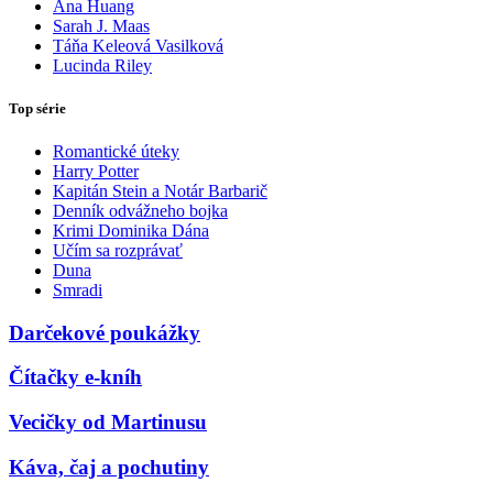
Ana Huang
Sarah J. Maas
Táňa Keleová Vasilková
Lucinda Riley
Top série
Romantické úteky
Harry Potter
Kapitán Stein a Notár Barbarič
Denník odvážneho bojka
Krimi Dominika Dána
Učím sa rozprávať
Duna
Smradi
Darčekové poukážky
Čítačky e-kníh
Vecičky od Martinusu
Káva, čaj a pochutiny