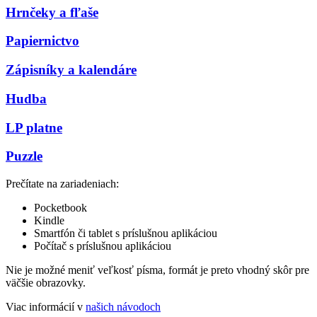
Hrnčeky a fľaše
Papiernictvo
Zápisníky a kalendáre
Hudba
LP platne
Puzzle
Prečítate na zariadeniach:
Pocketbook
Kindle
Smartfón či tablet s príslušnou aplikáciou
Počítač s príslušnou aplikáciou
Nie je možné meniť veľkosť písma, formát je preto vhodný skôr pre
väčšie obrazovky.
Viac informácií v
našich návodoch