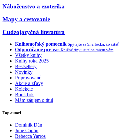
Náboženstvo a ezoterika
Mapy a cestovanie
Cudzojazyčná literatúra
Knihomoľský pomocník
Spýtajte sa Sherlocka, čo čítať
Odporúčame pre vás
Knižné tipy ušité na mieru vám
Všetky knihy
Knihy roka 2025
Bestsellery
Novinky
Pripravované
Akcie a zľavy
Kolekcie
BookTok
Mám záujem o titul
Top autori
Dominik Dán
Julie Caplin
Rebecca Yarros