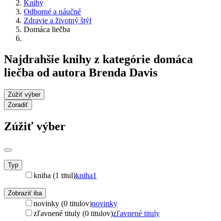
Knihy
Odborné a náučné
Zdravie a životný štýl
Domáca liečba
Najdrahšie knihy z kategórie domáca
liečba od autora Brenda Davis
Zúžiť výber
Zoradiť
Zúžiť výber
Typ
kniha (1 titul)
kniha
1
Zobraziť iba
novinky (0 titulov)
novinky
zľavnené tituly (0 titulov)
zľavnené tituly