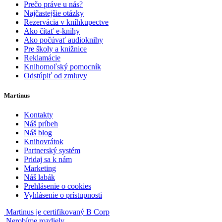
Prečo práve u nás?
Najčastejšie otázky
Rezervácia v kníhkupectve
Ako čítať e-knihy
Ako počúvať audioknihy
Pre školy a knižnice
Reklamácie
Knihomoľský pomocník
Odstúpiť od zmluvy
Martinus
Kontakty
Náš príbeh
Náš blog
Knihovrátok
Partnerský systém
Pridaj sa k nám
Marketing
Náš labák
Prehlásenie o cookies
Vyhlásenie o prístupnosti
Martinus je certifikovaný B Corp
Nerobíme rozdiely