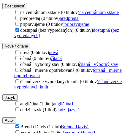
Dostupnosť
na centrálnom sklade (0 titulov)
na centrálnom sklade
predpredaj (0 titulov)
predpredaj
pripravujeme (0 titulov)
pripravujeme
dostupná (bez vypredaných) (0 titulov)
dostupná (bez
vypredaných)
Nové / čítané
nová (0 titulov)
nová
čítaná (0 titulov)
čítaná
čítaná - výborný stav (0 titulov)
čítaná - výborný stav
čítaná - mierne opotrebovaná (0 titulov)
čítaná - mierne
opotrebovaná
čítané verzie vypredaných kníh (0 titulov)
čítané verzie
vypredaných kníh
Jazyk
angličtina (1 titul)
angličtina
1
cudzí jazyk (1 titul)
cudzí jazyk
1
Autor
Brenda Davis (1 titul)
Brenda Davis
1
Vesanto Melina (1 titul)
Vesanto Melina
1