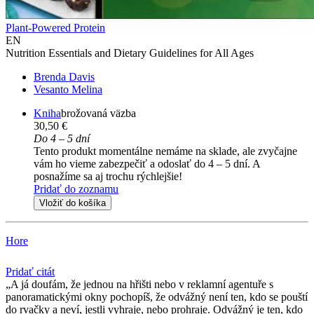
Plant-Powered Protein
EN
Nutrition Essentials and Dietary Guidelines for All Ages
Brenda Davis
Vesanto Melina
Kniha
brožovaná väzba
30,50 €
Do 4 – 5 dní
Tento produkt momentálne nemáme na sklade, ale zvyčajne
vám ho vieme zabezpečiť a odoslať do 4 – 5 dní. A
posnažíme sa aj trochu rýchlejšie!
Pridať do zoznamu
Vložiť do košíka
Hore
Pridať citát
A já doufám, že jednou na hřišti nebo v reklamní agentuře s
panoramatickými okny pochopíš, že odvážný není ten, kdo se pouští
do rvačky a neví, jestli vyhraje, nebo prohraje. Odvážný je ten, kdo