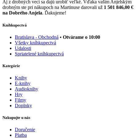
Aj z drobných vecí sa dajú urobiť veľké. Vďaka vašim Anjelským
drobným ste pri nákupoch na Martinuse darovali už
1 501 846,00 €
na Dobrého Anjela
. Ďakujeme!
Kníhkupectvá
Bratislava - Obchodná
• Otvárame o 10:00
Všetky kníhkupectvá
Udalosti
Spriatelené kníhkupectvá
Kategórie
Knihy
E-knihy
Audioknihy
Hry
Filmy
Doplnky
Nakupujte u nás
Doručenie
Platba