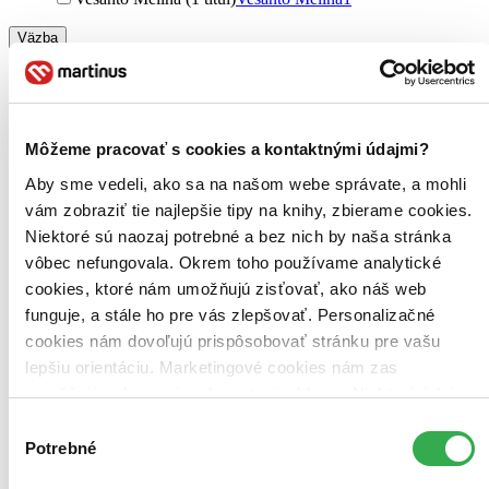
Väzba
brožovaná väzba (1 titul)
brožovaná väzba
1
Zúžiť výber
Zoradiť
Môžeme pracovať s cookies a kontaktnými údajmi?
Aby sme vedeli, ako sa na našom webe správate, a mohli
vám zobraziť tie najlepšie tipy na knihy, zbierame cookies.
Niektoré sú naozaj potrebné a bez nich by naša stránka
Bestsellery
vôbec nefungovala. Okrem toho používame analytické
Top hodnotené
cookies, ktoré nám umožňujú zisťovať, ako náš web
Novinky
Najdrahšie
funguje, a stále ho pre vás zlepšovať. Personalizačné
Najlacnejšie
cookies nám dovoľujú prispôsobovať stránku pre vašu
Najvyššia zľava
lepšiu orientáciu. Marketingové cookies nám zas
umožňujú zobrazenie relevantnej reklamy. Niektoré údaje
Použité filtre
zdieľame aj s tretími stranami. Veľmi by nám pomohlo,
Zrušiť filtre
Výber
Autor Brenda Davis
dostupné
keby sme mohli používať všetky tieto cookies. Ďakujeme!
Potrebné
súhlasu