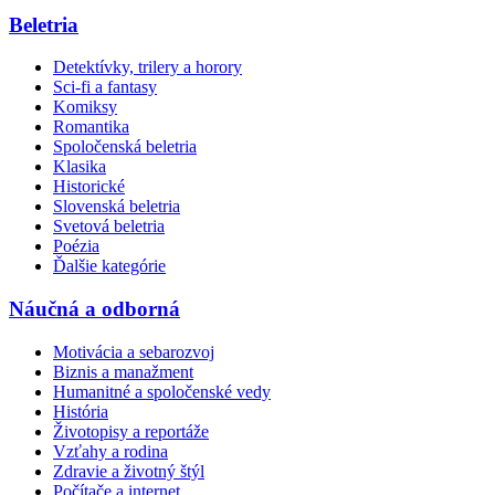
Beletria
Detektívky, trilery a horory
Sci-fi a fantasy
Komiksy
Romantika
Spoločenská beletria
Klasika
Historické
Slovenská beletria
Svetová beletria
Poézia
Ďalšie kategórie
Náučná a odborná
Motivácia a sebarozvoj
Biznis a manažment
Humanitné a spoločenské vedy
História
Životopisy a reportáže
Vzťahy a rodina
Zdravie a životný štýl
Počítače a internet