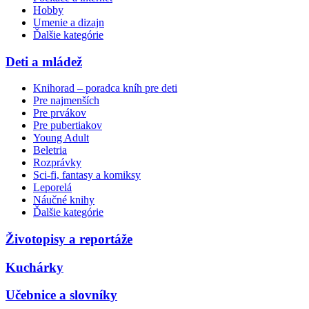
Hobby
Umenie a dizajn
Ďalšie kategórie
Deti a mládež
Knihorad – poradca kníh pre deti
Pre najmenších
Pre prvákov
Pre pubertiakov
Young Adult
Beletria
Rozprávky
Sci-fi, fantasy a komiksy
Leporelá
Náučné knihy
Ďalšie kategórie
Životopisy a reportáže
Kuchárky
Učebnice a slovníky