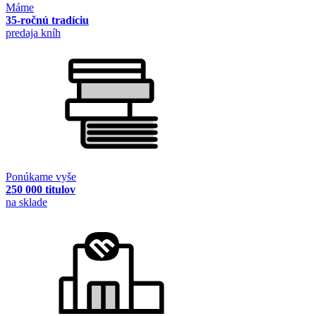
Máme
35-ročnú tradíciu
predaja kníh
Ponúkame vyše
250 000 titulov
na sklade