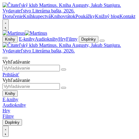
Doručenie
Kníhkupectvá
Knihovrátok
Poukážky
Knižný blog
Kontakt
E-knihy
Audioknihy
Hry
Filmy
Knihy
Doplnky
Vyhľadávanie
Prihlásiť
Vyhľadávanie
Knihy
E-knihy
Audioknihy
Hry
Filmy
Doplnky