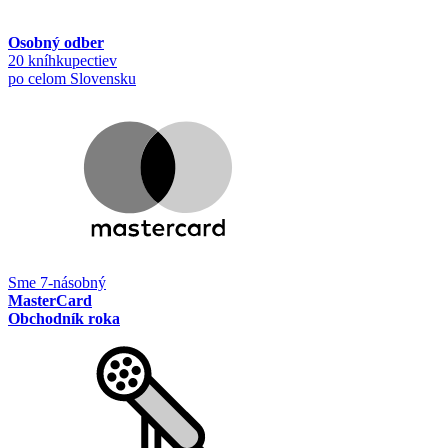
Osobný odber
20 kníhkupectiev
po celom Slovensku
Sme 7-násobný
MasterCard
Obchodník roka