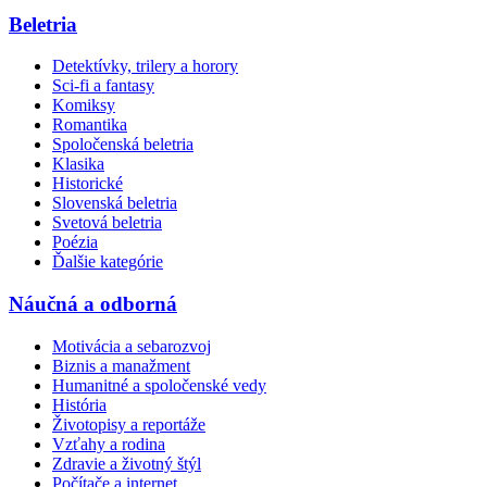
Beletria
Detektívky, trilery a horory
Sci-fi a fantasy
Komiksy
Romantika
Spoločenská beletria
Klasika
Historické
Slovenská beletria
Svetová beletria
Poézia
Ďalšie kategórie
Náučná a odborná
Motivácia a sebarozvoj
Biznis a manažment
Humanitné a spoločenské vedy
História
Životopisy a reportáže
Vzťahy a rodina
Zdravie a životný štýl
Počítače a internet