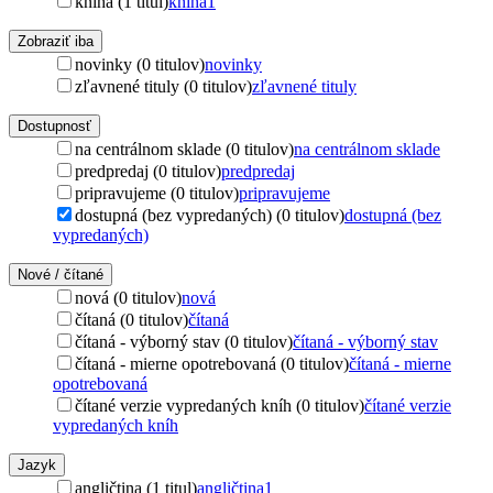
kniha (1 titul)
kniha
1
Zobraziť iba
novinky (0 titulov)
novinky
zľavnené tituly (0 titulov)
zľavnené tituly
Dostupnosť
na centrálnom sklade (0 titulov)
na centrálnom sklade
predpredaj (0 titulov)
predpredaj
pripravujeme (0 titulov)
pripravujeme
dostupná (bez vypredaných) (0 titulov)
dostupná (bez
vypredaných)
Nové / čítané
nová (0 titulov)
nová
čítaná (0 titulov)
čítaná
čítaná - výborný stav (0 titulov)
čítaná - výborný stav
čítaná - mierne opotrebovaná (0 titulov)
čítaná - mierne
opotrebovaná
čítané verzie vypredaných kníh (0 titulov)
čítané verzie
vypredaných kníh
Jazyk
angličtina (1 titul)
angličtina
1