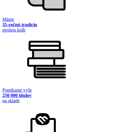
Máme
35-ročnú tradíciu
predaja kníh
Ponúkame vyše
250 000 titulov
na sklade