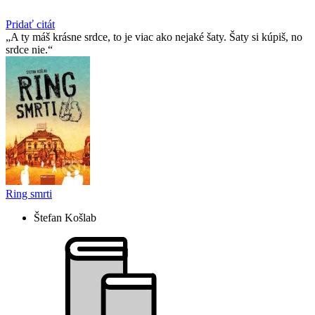
Pridať citát
A ty máš krásne srdce, to je viac ako nejaké šaty. Šaty si kúpiš, no
srdce nie.
Ring smrti
Štefan Košlab