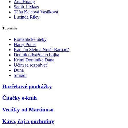
Ana Huang
Sarah J. Maas
Táňa Keleová Vasilková
Lucinda Riley
Top série
Romantické úteky
Harry Potter
Kapitán Stein a Notár Barbarič
Denník odvážneho bojka
Krimi Dominika Dána
Učím sa rozprávať
Duna
Smradi
Darčekové poukážky
Čítačky e-kníh
Vecičky od Martinusu
Káva, čaj a pochutiny