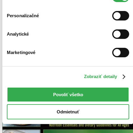
Použité filtre
Zrušiť filtre
Personalizačné
Autor Brenda Davis
dostupné
Analytické
Marketingové
Zobraziť detaily
Povoliť všetko
Odmietnuť