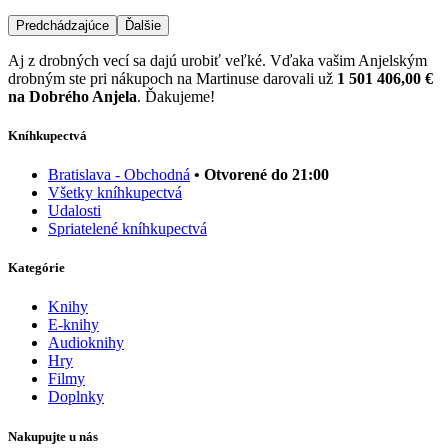
Predchádzajúce
Ďalšie
Aj z drobných vecí sa dajú urobiť veľké. Vďaka vašim Anjelským
drobným ste pri nákupoch na Martinuse darovali už
1 501 406,00 €
na Dobrého Anjela
. Ďakujeme!
Kníhkupectvá
Bratislava - Obchodná
• Otvorené do 21:00
Všetky kníhkupectvá
Udalosti
Spriatelené kníhkupectvá
Kategórie
Knihy
E-knihy
Audioknihy
Hry
Filmy
Doplnky
Nakupujte u nás