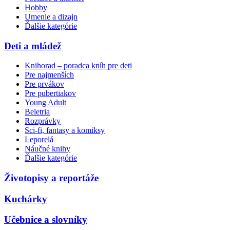
Hobby
Umenie a dizajn
Ďalšie kategórie
Deti a mládež
Knihorad – poradca kníh pre deti
Pre najmenších
Pre prvákov
Pre pubertiakov
Young Adult
Beletria
Rozprávky
Sci-fi, fantasy a komiksy
Leporelá
Náučné knihy
Ďalšie kategórie
Životopisy a reportáže
Kuchárky
Učebnice a slovníky