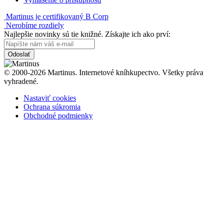
Martinus je certifikovaný B Corp
Nerobíme rozdiely
Najlepšie novinky sú tie knižné. Získajte ich ako prví:
Odoslať
© 2000-2026 Martinus. Internetové kníhkupectvo. Všetky práva
vyhradené.
Nastaviť cookies
Ochrana súkromia
Obchodné podmienky