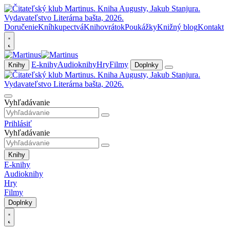
Doručenie
Kníhkupectvá
Knihovrátok
Poukážky
Knižný blog
Kontakt
E-knihy
Audioknihy
Hry
Filmy
Knihy
Doplnky
Vyhľadávanie
Prihlásiť
Vyhľadávanie
Knihy
E-knihy
Audioknihy
Hry
Filmy
Doplnky