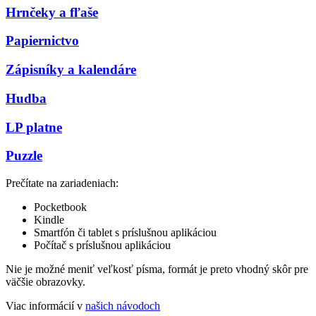
Hrnčeky a fľaše
Papiernictvo
Zápisníky a kalendáre
Hudba
LP platne
Puzzle
Prečítate na zariadeniach:
Pocketbook
Kindle
Smartfón či tablet s príslušnou aplikáciou
Počítač s príslušnou aplikáciou
Nie je možné meniť veľkosť písma, formát je preto vhodný skôr pre
väčšie obrazovky.
Viac informácií v
našich návodoch