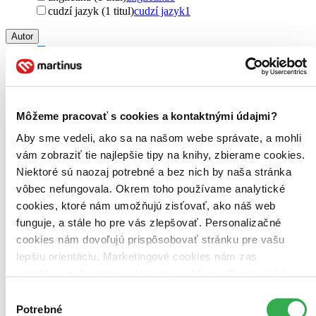
cudzí jazyk (1 titul)
cudzí jazyk
1
Autor
Brenda Davis (1 titul)
Brenda Davis
1
Vesanto Melina (1 titul)
Vesanto Melina
1
Väzba
brožovaná väzba (1 titul)
brožovaná väzba
1
Môžeme pracovať s cookies a kontaktnými údajmi?
Zúžiť výber
Aby sme vedeli, ako sa na našom webe správate, a mohli
vám zobraziť tie najlepšie tipy na knihy, zbierame cookies.
Zoradiť
Niektoré sú naozaj potrebné a bez nich by naša stránka
vôbec nefungovala. Okrem toho používame analytické
cookies, ktoré nám umožňujú zisťovať, ako náš web
funguje, a stále ho pre vás zlepšovať. Personalizačné
Bestsellery
cookies nám dovoľujú prispôsobovať stránku pre vašu
Top hodnotené
Novinky
lepšiu orientáciu. Marketingové cookies nám zas
Najdrahšie
umožňujú zobrazenie relevantnej reklamy. Niektoré údaje
Najlacnejšie
zdieľame aj s tretími stranami. Veľmi by nám pomohlo,
Najvyššia zľava
Výber
keby sme mohli používať všetky tieto cookies. Ďakujeme!
Potrebné
súhlasu