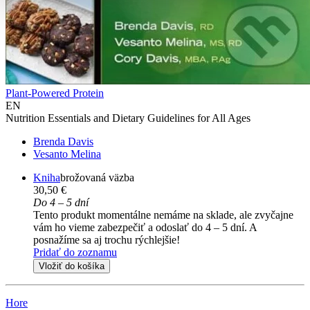
Plant-Powered Protein
EN
Nutrition Essentials and Dietary Guidelines for All Ages
Brenda Davis
Vesanto Melina
Kniha
brožovaná väzba
30,50 €
Do 4 – 5 dní
Tento produkt momentálne nemáme na sklade, ale zvyčajne
vám ho vieme zabezpečiť a odoslať do 4 – 5 dní. A
posnažíme sa aj trochu rýchlejšie!
Pridať do zoznamu
Vložiť do košíka
Hore