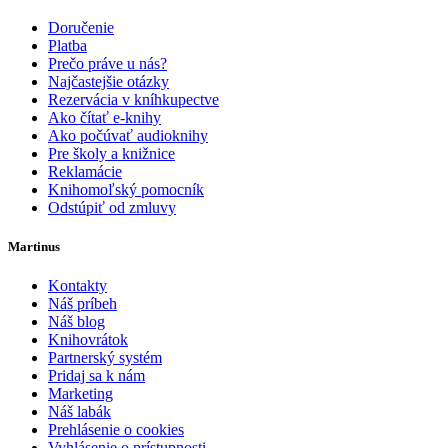
Doručenie
Platba
Prečo práve u nás?
Najčastejšie otázky
Rezervácia v kníhkupectve
Ako čítať e-knihy
Ako počúvať audioknihy
Pre školy a knižnice
Reklamácie
Knihomoľský pomocník
Odstúpiť od zmluvy
Martinus
Kontakty
Náš príbeh
Náš blog
Knihovrátok
Partnerský systém
Pridaj sa k nám
Marketing
Náš labák
Prehlásenie o cookies
Vyhlásenie o prístupnosti