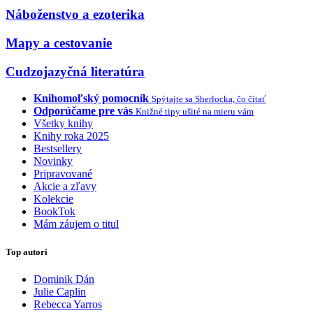
Náboženstvo a ezoterika
Mapy a cestovanie
Cudzojazyčná literatúra
Knihomoľský pomocník
Spýtajte sa Sherlocka, čo čítať
Odporúčame pre vás
Knižné tipy ušité na mieru vám
Všetky knihy
Knihy roka 2025
Bestsellery
Novinky
Pripravované
Akcie a zľavy
Kolekcie
BookTok
Mám záujem o titul
Top autori
Dominik Dán
Julie Caplin
Rebecca Yarros