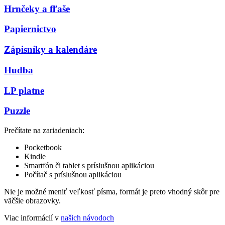
Hrnčeky a fľaše
Papiernictvo
Zápisníky a kalendáre
Hudba
LP platne
Puzzle
Prečítate na zariadeniach:
Pocketbook
Kindle
Smartfón či tablet s príslušnou aplikáciou
Počítač s príslušnou aplikáciou
Nie je možné meniť veľkosť písma, formát je preto vhodný skôr pre
väčšie obrazovky.
Viac informácií v
našich návodoch