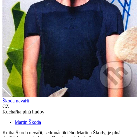
Škoda nevařit
CZ
Kuchařka plná hudby
Martin Škoda
Kniha Škoda nevařit, sedmnáctiletého Martina Škody, je plná