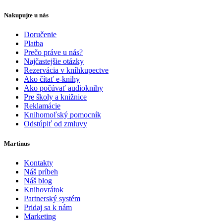
Nakupujte u nás
Doručenie
Platba
Prečo práve u nás?
Najčastejšie otázky
Rezervácia v kníhkupectve
Ako čítať e-knihy
Ako počúvať audioknihy
Pre školy a knižnice
Reklamácie
Knihomoľský pomocník
Odstúpiť od zmluvy
Martinus
Kontakty
Náš príbeh
Náš blog
Knihovrátok
Partnerský systém
Pridaj sa k nám
Marketing