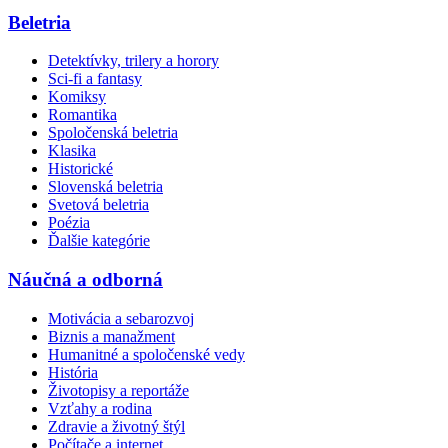
Beletria
Detektívky, trilery a horory
Sci-fi a fantasy
Komiksy
Romantika
Spoločenská beletria
Klasika
Historické
Slovenská beletria
Svetová beletria
Poézia
Ďalšie kategórie
Náučná a odborná
Motivácia a sebarozvoj
Biznis a manažment
Humanitné a spoločenské vedy
História
Životopisy a reportáže
Vzťahy a rodina
Zdravie a životný štýl
Počítače a internet