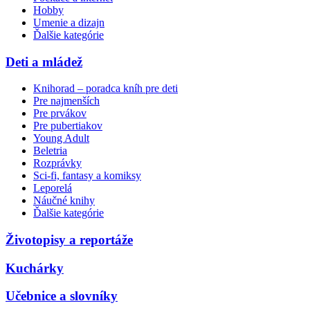
Hobby
Umenie a dizajn
Ďalšie kategórie
Deti a mládež
Knihorad – poradca kníh pre deti
Pre najmenších
Pre prvákov
Pre pubertiakov
Young Adult
Beletria
Rozprávky
Sci-fi, fantasy a komiksy
Leporelá
Náučné knihy
Ďalšie kategórie
Životopisy a reportáže
Kuchárky
Učebnice a slovníky