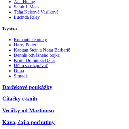
Ana Huang
Sarah J. Maas
Táňa Keleová Vasilková
Lucinda Riley
Top série
Romantické úteky
Harry Potter
Kapitán Stein a Notár Barbarič
Denník odvážneho bojka
Krimi Dominika Dána
Učím sa rozprávať
Duna
Smradi
Darčekové poukážky
Čítačky e-kníh
Vecičky od Martinusu
Káva, čaj a pochutiny