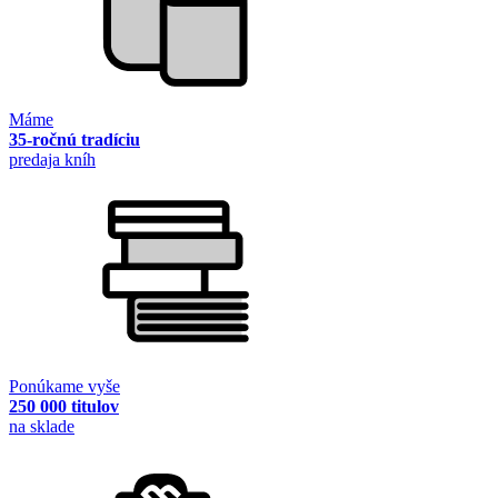
Máme
35-ročnú tradíciu
predaja kníh
Ponúkame vyše
250 000 titulov
na sklade