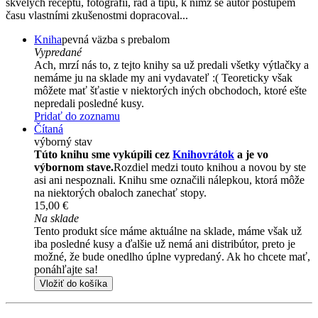
skvělých receptů, fotografií, rad a tipů, k nimž se autor postupem
času vlastními zkušenostmi dopracoval...
Kniha
pevná väzba s prebalom
Vypredané
Ach, mrzí nás to, z tejto knihy sa už predali všetky výtlačky a
nemáme ju na sklade my ani vydavateľ :( Teoreticky však
môžete mať šťastie v niektorých iných obchodoch, ktoré ešte
nepredali posledné kusy.
Pridať do zoznamu
Čítaná
výborný stav
Túto knihu sme vykúpili cez
Knihovrátok
a je vo
výbornom stave.
Rozdiel medzi touto knihou a novou by ste
asi ani nespoznali. Knihu sme označili nálepkou, ktorá môže
na niektorých obaloch zanechať stopy.
15,00 €
Na sklade
Tento produkt síce máme aktuálne na sklade, máme však už
iba posledné kusy a ďalšie už nemá ani distribútor, preto je
možné, že bude onedlho úplne vypredaný. Ak ho chcete mať,
ponáhľajte sa!
Vložiť do košíka