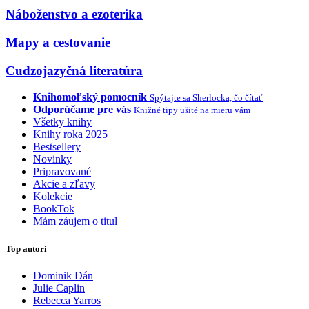
Náboženstvo a ezoterika
Mapy a cestovanie
Cudzojazyčná literatúra
Knihomoľský pomocník
Spýtajte sa Sherlocka, čo čítať
Odporúčame pre vás
Knižné tipy ušité na mieru vám
Všetky knihy
Knihy roka 2025
Bestsellery
Novinky
Pripravované
Akcie a zľavy
Kolekcie
BookTok
Mám záujem o titul
Top autori
Dominik Dán
Julie Caplin
Rebecca Yarros