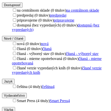
Dostupnosť
na centrálnom sklade (0 titulov)
na centrálnom sklade
predpredaj (0 titulov)
predpredaj
pripravujeme (0 titulov)
pripravujeme
dostupná (bez vypredaných) (0 titulov)
dostupná (bez
vypredaných)
Nové / čítané
nová (0 titulov)
nová
čítaná (0 titulov)
čítaná
čítaná - výborný stav (0 titulov)
čítaná - výborný stav
čítaná - mierne opotrebovaná (0 titulov)
čítaná - mierne
opotrebovaná
čítané verzie vypredaných kníh (0 titulov)
čítané verzie
vypredaných kníh
Jazyk
čeština (4 tituly)
čeština
4
Vydavateľstvo
Smart Press (4 tituly)
Smart Press
4
Väzba