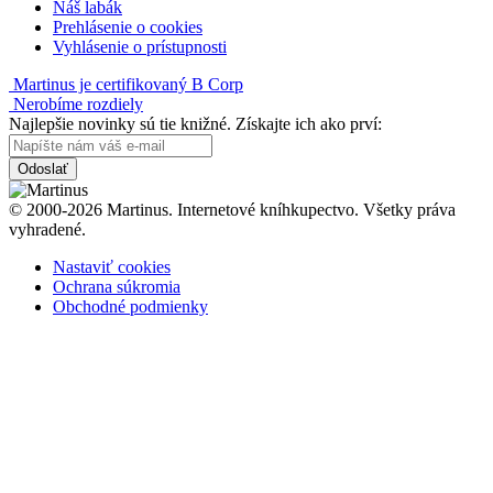
Náš labák
Prehlásenie o cookies
Vyhlásenie o prístupnosti
Martinus je certifikovaný B Corp
Nerobíme rozdiely
Najlepšie novinky sú tie knižné. Získajte ich ako prví:
Odoslať
© 2000-2026 Martinus. Internetové kníhkupectvo. Všetky práva
vyhradené.
Nastaviť cookies
Ochrana súkromia
Obchodné podmienky