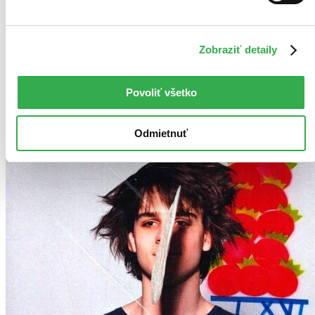
Tento produkt momentálne nemáme na sklade, ale zvyčajne
vám ho vieme zabezpečiť a odoslať do 19 – 24 dní. A
posnažíme sa aj trochu rýchlejšie!
Pridať do zoznamu
Zobraziť detaily
Vložiť do košíka
Povoliť všetko
Odmietnuť