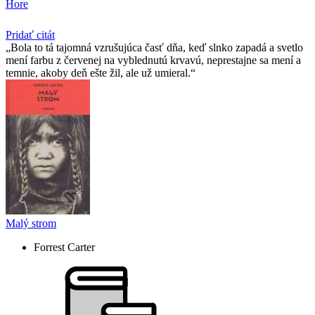
Hore
Pridať citát
Bola to tá tajomná vzrušujúca časť dňa, keď slnko zapadá a svetlo
mení farbu z červenej na vyblednutú krvavú, neprestajne sa mení a
temnie, akoby deň ešte žil, ale už umieral.
Malý strom
Forrest Carter