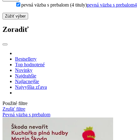
pevná väzba s prebalom (4 tituly)
pevná väzba s prebalom
4
Zúžiť výber
Zoradiť
Bestsellery
Top hodnotené
Novinky
Najdrahšie
Najlacnejšie
Najvyššia zľava
Použité filtre
Zrušiť filtre
Pevná väzba s prebalom