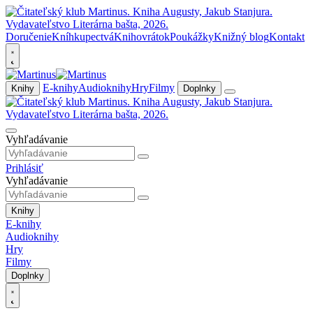
Doručenie
Kníhkupectvá
Knihovrátok
Poukážky
Knižný blog
Kontakt
E-knihy
Audioknihy
Hry
Filmy
Knihy
Doplnky
Vyhľadávanie
Prihlásiť
Vyhľadávanie
Knihy
E-knihy
Audioknihy
Hry
Filmy
Doplnky