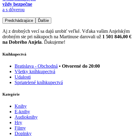
vždy bezpečne
a s dôverou
Predchádzajúce
Ďalšie
Aj z drobných vecí sa dajú urobiť veľké. Vďaka vašim Anjelským
drobným ste pri nákupoch na Martinuse darovali už
1 501 846,00 €
na Dobrého Anjela
. Ďakujeme!
Kníhkupectvá
Bratislava - Obchodná
• Otvorené do 20:00
Všetky kníhkupectvá
Udalosti
Spriatelené kníhkupectvá
Kategórie
Knihy
E-knihy
Audioknihy
Hry
Filmy
Doplnky