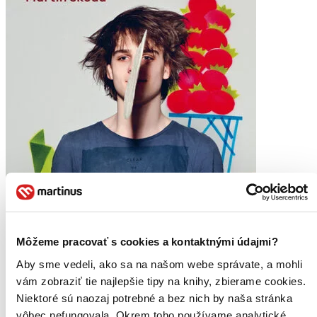
Môžeme pracovať s cookies a kontaktnými údajmi?
Aby sme vedeli, ako sa na našom webe správate, a mohli
vám zobraziť tie najlepšie tipy na knihy, zbierame cookies.
Niektoré sú naozaj potrebné a bez nich by naša stránka
Škoda nevařit Kuchařka plná hudby
vôbec nefungovala. Okrem toho používame analytické