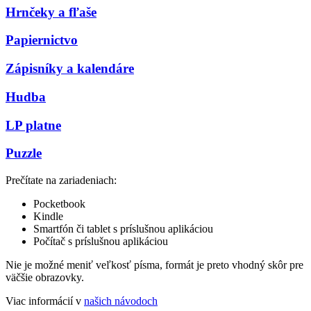
Hrnčeky a fľaše
Papiernictvo
Zápisníky a kalendáre
Hudba
LP platne
Puzzle
Prečítate na zariadeniach:
Pocketbook
Kindle
Smartfón či tablet s príslušnou aplikáciou
Počítač s príslušnou aplikáciou
Nie je možné meniť veľkosť písma, formát je preto vhodný skôr pre
väčšie obrazovky.
Viac informácií v
našich návodoch