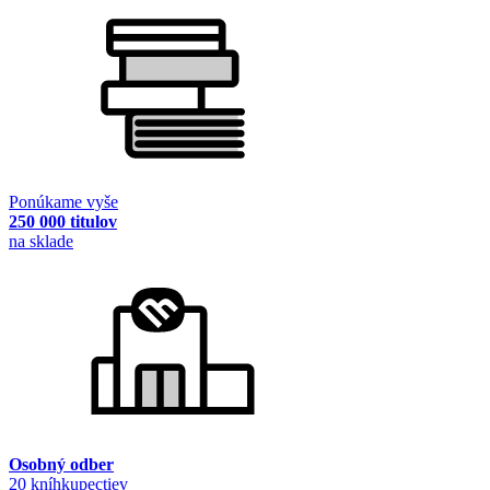
Ponúkame vyše
250 000 titulov
na sklade
Osobný odber
20 kníhkupectiev