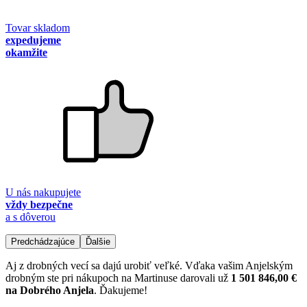
Tovar skladom
expedujeme
okamžite
U nás nakupujete
vždy bezpečne
a s dôverou
Predchádzajúce
Ďalšie
Aj z drobných vecí sa dajú urobiť veľké. Vďaka vašim Anjelským
drobným ste pri nákupoch na Martinuse darovali už
1 501 846,00 €
na Dobrého Anjela
. Ďakujeme!