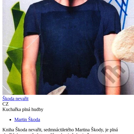
Škoda nevařit
CZ
Kuchařka plná hudby
Martin Škoda
Kniha Škoda nevařit, sedmnáctiletého Martina Škody, je plná