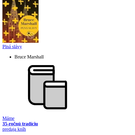
Plná slávy
Bruce Marshall
Máme
35-ročnú tradíciu
predaja kníh