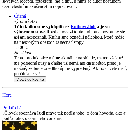
skvělých receptů, fotografií, rad a tipů, k nimž se autor postupem
času vlastními zkušenostmi dopracoval...
Čítaná
výborný stav
Túto knihu sme vykúpili cez
Knihovrátok
a je vo
výbornom stave.
Rozdiel medzi touto knihou a novou by ste
asi ani nespoznali. Knihu sme označili nálepkou, ktorá môže
na niektorých obaloch zanechať stopy.
15,00 €
Na sklade
Tento produkt síce máme aktuálne na sklade, máme však už
iba posledné kusy a ďalšie už nemá ani distribútor, preto je
možné, že bude onedlho úplne vypredaný. Ak ho chcete mať,
ponáhľajte sa!
Vložiť do košíka
Hore
Pridať citát
Človek spoznáva ľudí práve tak podľa toho, o čom hovoria, ako aj
podľa toho, o čom nehovoria nič.