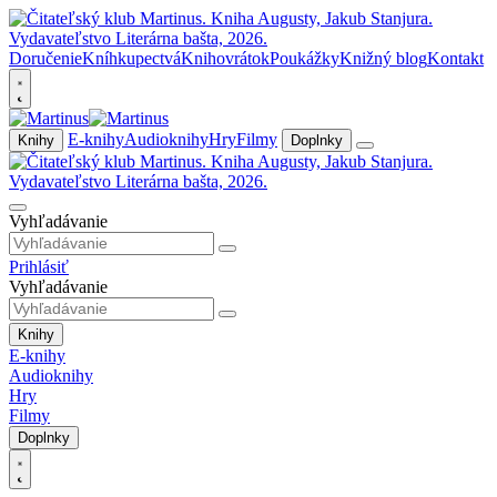
Doručenie
Kníhkupectvá
Knihovrátok
Poukážky
Knižný blog
Kontakt
E-knihy
Audioknihy
Hry
Filmy
Knihy
Doplnky
Vyhľadávanie
Prihlásiť
Vyhľadávanie
Knihy
E-knihy
Audioknihy
Hry
Filmy
Doplnky