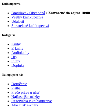
Kníhkupectvá
Bratislava - Obchodná
• Zatvorené do zajtra 10:00
Všetky kníhkupectvá
Udalosti
Spriatelené kníhkupectvá
Kategórie
Knihy
E-knihy
Audioknihy
Hry
Filmy
Doplnky
Nakupujte u nás
Doručenie
Platba
Prečo práve u nás?
Najčastejšie otázky
Rezervácia v kníhkupectve
Ako čítať e-knihy