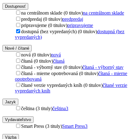
Dostupnosť
na centrálnom sklade (0 titulov)
na centrálnom sklade
predpredaj (0 titulov)
predpredaj
pripravujeme (0 titulov)
pripravujeme
dostupná (bez vypredaných) (0 titulov)
dostupná (bez
vypredaných)
Nové / čítané
nová (0 titulov)
nová
čítaná (0 titulov)
čítaná
čítaná - výborný stav (0 titulov)
čítaná - výborný stav
čítaná - mierne opotrebovaná (0 titulov)
čítaná - mierne
opotrebovaná
čítané verzie vypredaných kníh (0 titulov)
čítané verzie
vypredaných kníh
Jazyk
čeština (3 tituly)
čeština
3
Vydavateľstvo
Smart Press (3 tituly)
Smart Press
3
Väzba