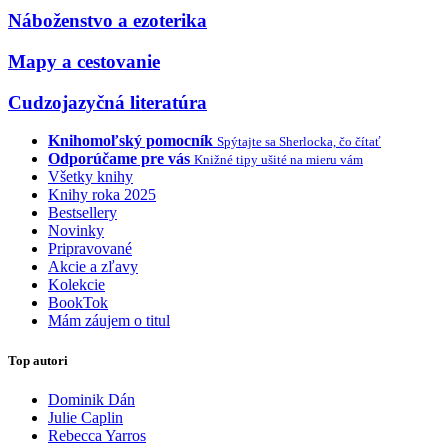
Náboženstvo a ezoterika
Mapy a cestovanie
Cudzojazyčná literatúra
Knihomoľský pomocník
Spýtajte sa Sherlocka, čo čítať
Odporúčame pre vás
Knižné tipy ušité na mieru vám
Všetky knihy
Knihy roka 2025
Bestsellery
Novinky
Pripravované
Akcie a zľavy
Kolekcie
BookTok
Mám záujem o titul
Top autori
Dominik Dán
Julie Caplin
Rebecca Yarros