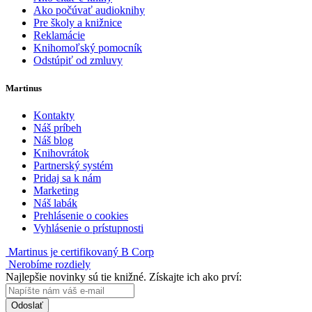
Ako počúvať audioknihy
Pre školy a knižnice
Reklamácie
Knihomoľský pomocník
Odstúpiť od zmluvy
Martinus
Kontakty
Náš príbeh
Náš blog
Knihovrátok
Partnerský systém
Pridaj sa k nám
Marketing
Náš labák
Prehlásenie o cookies
Vyhlásenie o prístupnosti
Martinus je certifikovaný B Corp
Nerobíme rozdiely
Najlepšie novinky sú tie knižné. Získajte ich ako prví:
Odoslať