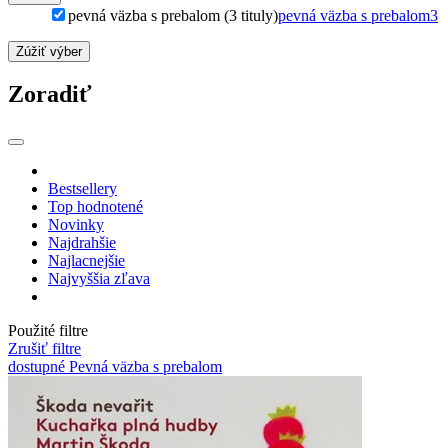
pevná väzba s prebalom (3 tituly)
pevná väzba s prebalom
3
Zúžiť výber
Zoradiť
Bestsellery
Top hodnotené
Novinky
Najdrahšie
Najlacnejšie
Najvyššia zľava
Použité filtre
Zrušiť filtre
dostupné
Pevná väzba s prebalom