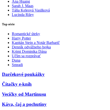
Ana Huang
Sarah J. Maas
Táňa Keleová Vasilková
Lucinda Riley
Top série
Romantické úteky
Harry Potter
Kapitán Stein a Notár Barbarič
Denník odvážneho bojka
Krimi Dominika Dána
Učím sa rozprávať
Duna
Smradi
Darčekové poukážky
Čítačky e-kníh
Vecičky od Martinusu
Káva, čaj a pochutiny