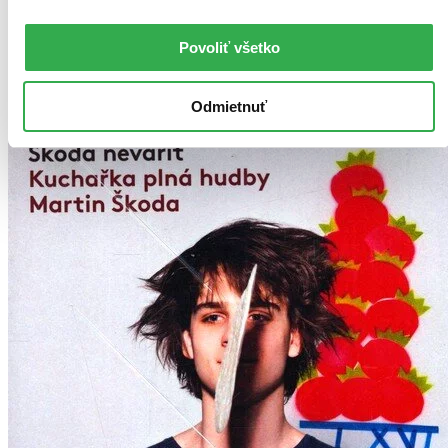
Tento produkt momentálne nemáme na sklade, ale zvyčajne
vám ho vieme zabezpečiť a odoslať do 19 – 24 dní. A
posnažíme sa aj trochu rýchlejšie!
Povoliť všetko
Pridať do zoznamu
Vložiť do košíka
Odmietnuť