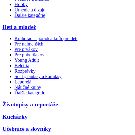
Hobby
Umenie a dizajn
Ďalšie kategórie
Deti a mládež
Knihorad – poradca kníh pre deti
Pre najmenších
Pre prvákov
Pre pubertiakov
Young Adult
Beletria
Rozprávky
Sci-fi, fantasy a komiksy
Leporelá
Náučné knihy
Ďalšie kategórie
Životopisy a reportáže
Kuchárky
Učebnice a slovníky