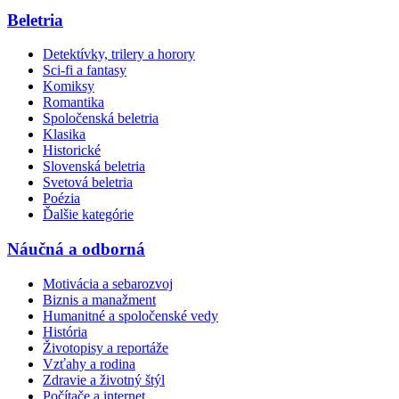
Beletria
Detektívky, trilery a horory
Sci-fi a fantasy
Komiksy
Romantika
Spoločenská beletria
Klasika
Historické
Slovenská beletria
Svetová beletria
Poézia
Ďalšie kategórie
Náučná a odborná
Motivácia a sebarozvoj
Biznis a manažment
Humanitné a spoločenské vedy
História
Životopisy a reportáže
Vzťahy a rodina
Zdravie a životný štýl
Počítače a internet