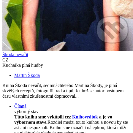
Škoda nevařit
CZ
Kuchařka plná hudby
Martin Škoda
Kniha Škoda nevařit, sedmnáctiletého Martina Škody, je plná
skvělých receptů, fotografií, rad a tipů, k nimž se autor postupem
času vlastními zkušenostmi dopracoval...
Čítaná
výborný stav
Túto knihu sme vykúpili cez
Knihovrátok
a je vo
výbornom stave.
Rozdiel medzi touto knihou a novou by ste
asi ani nespoznali. Knihu sme označili nálepkou, ktorá môže
na niektorých obaloch zanechať stopy.