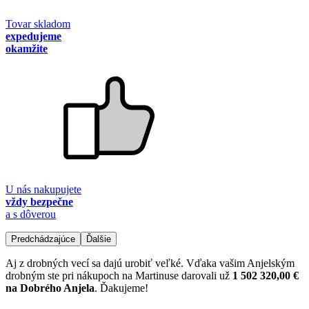
Tovar skladom
expedujeme
okamžite
U nás nakupujete
vždy bezpečne
a s dôverou
Predchádzajúce
Ďalšie
Aj z drobných vecí sa dajú urobiť veľké. Vďaka vašim Anjelským
drobným ste pri nákupoch na Martinuse darovali už
1 502 320,00 €
na Dobrého Anjela
. Ďakujeme!