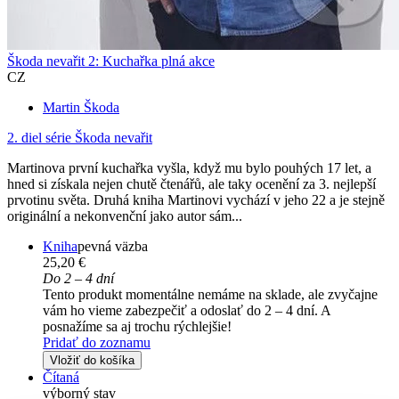
Škoda nevařit 2: Kuchařka plná akce
CZ
Martin Škoda
2. diel série
Škoda nevařit
Martinova první kuchařka vyšla, když mu bylo pouhých 17 let, a
hned si získala nejen chutě čtenářů, ale taky ocenění za 3. nejlepší
prvotinu světa. Druhá kniha Martinovi vychází v jeho 22 a je stejně
originální a nekonvenční jako autor sám...
Kniha
pevná väzba
25,20 €
Do 2 – 4 dní
Tento produkt momentálne nemáme na sklade, ale zvyčajne
vám ho vieme zabezpečiť a odoslať do 2 – 4 dní. A
posnažíme sa aj trochu rýchlejšie!
Pridať do zoznamu
Vložiť do košíka
Čítaná
výborný stav