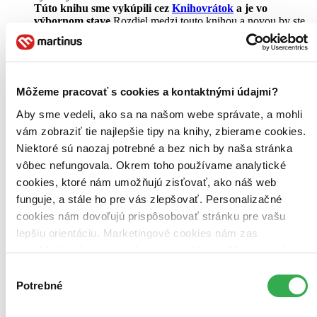
Túto knihu sme vykúpili cez
Knihovrátok
a je vo
výbornom stave.
Rozdiel medzi touto knihou a novou by ste
asi ani nespoznali. Knihu sme označili nálepkou, ktorá môže
na niektorých obaloch zanechať stopy.
20,20 €
Na sklade
Tento produkt síce máme aktuálne na sklade, máme však už
Môžeme pracovať s cookies a kontaktnými údajmi?
iba posledné kusy a ďalšie už nemá ani distribútor, preto je
možné, že bude onedlho úplne vypredaný. Ak ho chcete mať,
Aby sme vedeli, ako sa na našom webe správate, a mohli
ponáhľajte sa!
vám zobraziť tie najlepšie tipy na knihy, zbierame cookies.
Vložiť do košíka
Niektoré sú naozaj potrebné a bez nich by naša stránka
vôbec nefungovala. Okrem toho používame analytické
cookies, ktoré nám umožňujú zisťovať, ako náš web
funguje, a stále ho pre vás zlepšovať. Personalizačné
cookies nám dovoľujú prispôsobovať stránku pre vašu
lepšiu orientáciu. Marketingové cookies nám zas
umožňujú zobrazenie relevantnej reklamy. Niektoré údaje
zdieľame aj s tretími stranami. Veľmi by nám pomohlo,
Výber
keby sme mohli používať všetky tieto cookies. Ďakujeme!
Potrebné
súhlasu