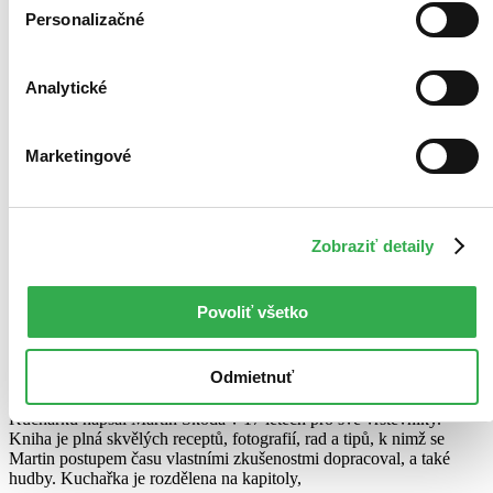
Personalizačné
Analytické
Marketingové
Zobraziť detaily
Povoliť všetko
Škoda nevařit Kuchařka plná hudby
CZ
Odmietnuť
Martin Škoda
Kuchařku napsal Martin Škoda v 17 letech pro své vrstevníky.
Kniha je plná skvělých receptů, fotografií, rad a tipů, k nimž se
Martin postupem času vlastními zkušenostmi dopracoval, a také
hudby. Kuchařka je rozdělena na kapitoly,