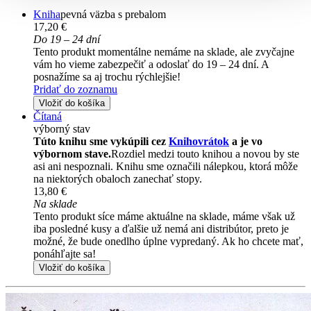
Kniha
pevná väzba s prebalom
17,20 €
Do 19 – 24 dní
Tento produkt momentálne nemáme na sklade, ale zvyčajne
vám ho vieme zabezpečiť a odoslať do 19 – 24 dní. A
posnažíme sa aj trochu rýchlejšie!
Pridať do zoznamu
Vložiť do košíka
Čítaná
výborný stav
Túto knihu sme vykúpili cez
Knihovrátok
a je vo
výbornom stave.
Rozdiel medzi touto knihou a novou by ste
asi ani nespoznali. Knihu sme označili nálepkou, ktorá môže
na niektorých obaloch zanechať stopy.
13,80 €
Na sklade
Tento produkt síce máme aktuálne na sklade, máme však už
iba posledné kusy a ďalšie už nemá ani distribútor, preto je
možné, že bude onedlho úplne vypredaný. Ak ho chcete mať,
ponáhľajte sa!
Vložiť do košíka