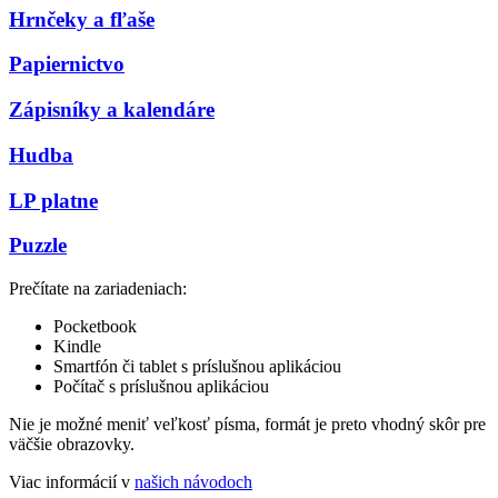
Hrnčeky a fľaše
Papiernictvo
Zápisníky a kalendáre
Hudba
LP platne
Puzzle
Prečítate na zariadeniach:
Pocketbook
Kindle
Smartfón či tablet s príslušnou aplikáciou
Počítač s príslušnou aplikáciou
Nie je možné meniť veľkosť písma, formát je preto vhodný skôr pre
väčšie obrazovky.
Viac informácií v
našich návodoch