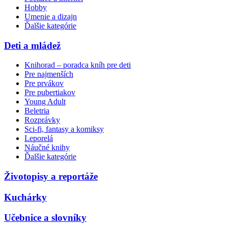
Hobby
Umenie a dizajn
Ďalšie kategórie
Deti a mládež
Knihorad – poradca kníh pre deti
Pre najmenších
Pre prvákov
Pre pubertiakov
Young Adult
Beletria
Rozprávky
Sci-fi, fantasy a komiksy
Leporelá
Náučné knihy
Ďalšie kategórie
Životopisy a reportáže
Kuchárky
Učebnice a slovníky