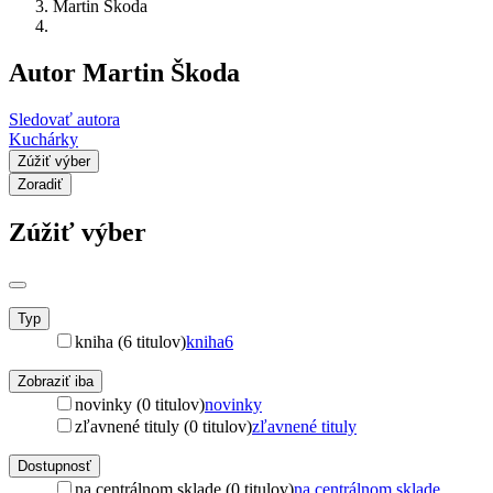
Martin Škoda
Autor Martin Škoda
Sledovať autora
Kuchárky
Zúžiť výber
Zoradiť
Zúžiť výber
Typ
kniha (6 titulov)
kniha
6
Zobraziť iba
novinky (0 titulov)
novinky
zľavnené tituly (0 titulov)
zľavnené tituly
Dostupnosť
na centrálnom sklade (0 titulov)
na centrálnom sklade