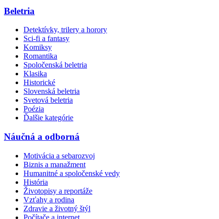
Beletria
Detektívky, trilery a horory
Sci-fi a fantasy
Komiksy
Romantika
Spoločenská beletria
Klasika
Historické
Slovenská beletria
Svetová beletria
Poézia
Ďalšie kategórie
Náučná a odborná
Motivácia a sebarozvoj
Biznis a manažment
Humanitné a spoločenské vedy
História
Životopisy a reportáže
Vzťahy a rodina
Zdravie a životný štýl
Počítače a internet