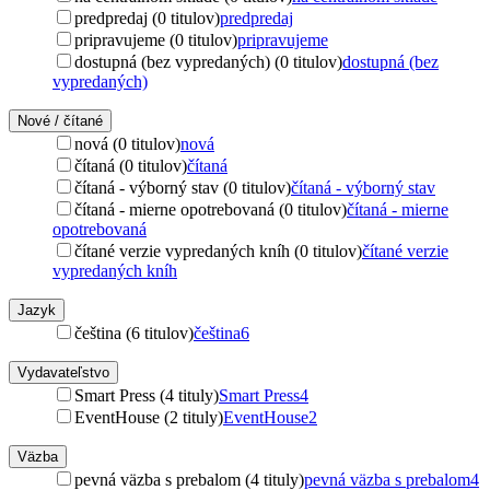
predpredaj (0 titulov)
predpredaj
pripravujeme (0 titulov)
pripravujeme
dostupná (bez vypredaných) (0 titulov)
dostupná (bez
vypredaných)
Nové / čítané
nová (0 titulov)
nová
čítaná (0 titulov)
čítaná
čítaná - výborný stav (0 titulov)
čítaná - výborný stav
čítaná - mierne opotrebovaná (0 titulov)
čítaná - mierne
opotrebovaná
čítané verzie vypredaných kníh (0 titulov)
čítané verzie
vypredaných kníh
Jazyk
čeština (6 titulov)
čeština
6
Vydavateľstvo
Smart Press (4 tituly)
Smart Press
4
EventHouse (2 tituly)
EventHouse
2
Väzba
pevná väzba s prebalom (4 tituly)
pevná väzba s prebalom
4