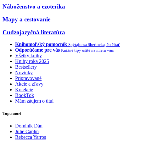
Náboženstvo a ezoterika
Mapy a cestovanie
Cudzojazyčná literatúra
Knihomoľský pomocník
Spýtajte sa Sherlocka, čo čítať
Odporúčame pre vás
Knižné tipy ušité na mieru vám
Všetky knihy
Knihy roka 2025
Bestsellery
Novinky
Pripravované
Akcie a zľavy
Kolekcie
BookTok
Mám záujem o titul
Top autori
Dominik Dán
Julie Caplin
Rebecca Yarros