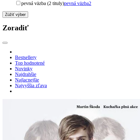
pevná väzba (2 tituly)
pevná väzba
2
Zúžiť výber
Zoradiť
Bestsellery
Top hodnotené
Novinky
Najdrahšie
Najlacnejšie
Najvyššia zľava