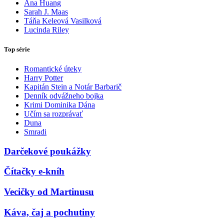
Ana Huang
Sarah J. Maas
Táňa Keleová Vasilková
Lucinda Riley
Top série
Romantické úteky
Harry Potter
Kapitán Stein a Notár Barbarič
Denník odvážneho bojka
Krimi Dominika Dána
Učím sa rozprávať
Duna
Smradi
Darčekové poukážky
Čítačky e-kníh
Vecičky od Martinusu
Káva, čaj a pochutiny