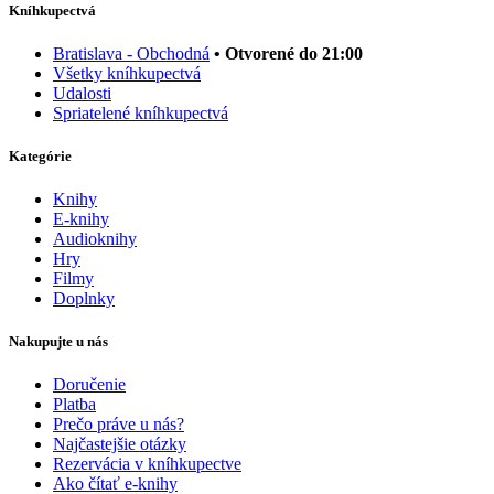
Kníhkupectvá
Bratislava - Obchodná
• Otvorené do 21:00
Všetky kníhkupectvá
Udalosti
Spriatelené kníhkupectvá
Kategórie
Knihy
E-knihy
Audioknihy
Hry
Filmy
Doplnky
Nakupujte u nás
Doručenie
Platba
Prečo práve u nás?
Najčastejšie otázky
Rezervácia v kníhkupectve
Ako čítať e-knihy