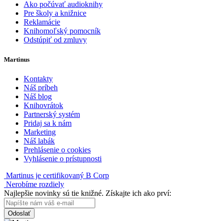
Ako počúvať audioknihy
Pre školy a knižnice
Reklamácie
Knihomoľský pomocník
Odstúpiť od zmluvy
Martinus
Kontakty
Náš príbeh
Náš blog
Knihovrátok
Partnerský systém
Pridaj sa k nám
Marketing
Náš labák
Prehlásenie o cookies
Vyhlásenie o prístupnosti
Martinus je certifikovaný B Corp
Nerobíme rozdiely
Najlepšie novinky sú tie knižné. Získajte ich ako prví:
Odoslať