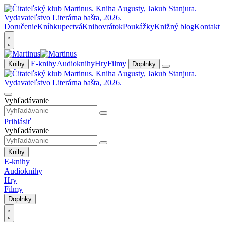
Doručenie
Kníhkupectvá
Knihovrátok
Poukážky
Knižný blog
Kontakt
E-knihy
Audioknihy
Hry
Filmy
Knihy
Doplnky
Vyhľadávanie
Prihlásiť
Vyhľadávanie
Knihy
E-knihy
Audioknihy
Hry
Filmy
Doplnky