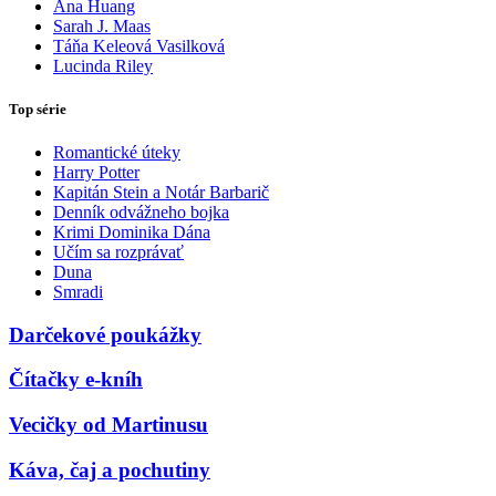
Ana Huang
Sarah J. Maas
Táňa Keleová Vasilková
Lucinda Riley
Top série
Romantické úteky
Harry Potter
Kapitán Stein a Notár Barbarič
Denník odvážneho bojka
Krimi Dominika Dána
Učím sa rozprávať
Duna
Smradi
Darčekové poukážky
Čítačky e-kníh
Vecičky od Martinusu
Káva, čaj a pochutiny