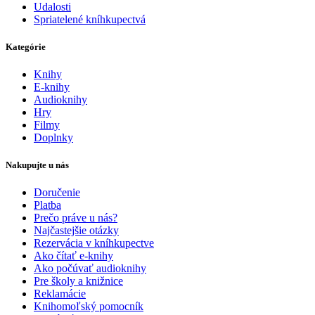
Udalosti
Spriatelené kníhkupectvá
Kategórie
Knihy
E-knihy
Audioknihy
Hry
Filmy
Doplnky
Nakupujte u nás
Doručenie
Platba
Prečo práve u nás?
Najčastejšie otázky
Rezervácia v kníhkupectve
Ako čítať e-knihy
Ako počúvať audioknihy
Pre školy a knižnice
Reklamácie
Knihomoľský pomocník