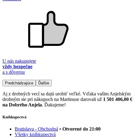
U nás nakupujete
vždy bezpečne
a s dôverou
Predchádzajúce
Ďalšie
Aj z drobných vecí sa dajú urobiť veľké. Vďaka vašim Anjelským
drobným ste pri nákupoch na Martinuse darovali už
1 501 406,00 €
na Dobrého Anjela
. Ďakujeme!
Kníhkupectvá
Bratislava - Obchodná
• Otvorené do 21:00
Všetky kníhkupectvá