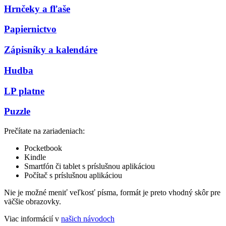
Hrnčeky a fľaše
Papiernictvo
Zápisníky a kalendáre
Hudba
LP platne
Puzzle
Prečítate na zariadeniach:
Pocketbook
Kindle
Smartfón či tablet s príslušnou aplikáciou
Počítač s príslušnou aplikáciou
Nie je možné meniť veľkosť písma, formát je preto vhodný skôr pre
väčšie obrazovky.
Viac informácií v
našich návodoch