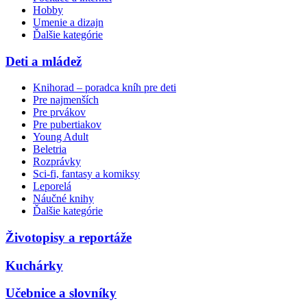
Hobby
Umenie a dizajn
Ďalšie kategórie
Deti a mládež
Knihorad – poradca kníh pre deti
Pre najmenších
Pre prvákov
Pre pubertiakov
Young Adult
Beletria
Rozprávky
Sci-fi, fantasy a komiksy
Leporelá
Náučné knihy
Ďalšie kategórie
Životopisy a reportáže
Kuchárky
Učebnice a slovníky