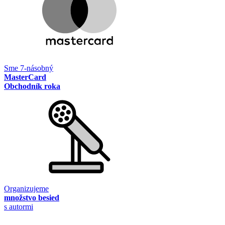
Sme 7-násobný
MasterCard
Obchodník roka
Organizujeme
množstvo besied
s autormi