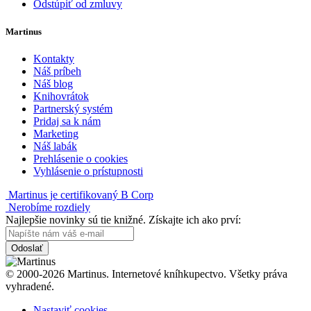
Odstúpiť od zmluvy
Martinus
Kontakty
Náš príbeh
Náš blog
Knihovrátok
Partnerský systém
Pridaj sa k nám
Marketing
Náš labák
Prehlásenie o cookies
Vyhlásenie o prístupnosti
Martinus je certifikovaný B Corp
Nerobíme rozdiely
Najlepšie novinky sú tie knižné. Získajte ich ako prví:
Odoslať
© 2000-2026 Martinus. Internetové kníhkupectvo. Všetky práva
vyhradené.
Nastaviť cookies