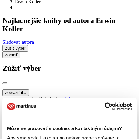
Erwin Koller
Najlacnejšie knihy od autora Erwin
Koller
Sledovať autora
Zúžiť výber
Zoradiť
Zúžiť výber
Zobraziť iba
novinky (0 titulov)
novinky
zľavnené tituly (0 titulov)
zľavnené tituly
Dostupnosť
na centrálnom sklade (0 titulov)
na centrálnom sklade
Môžeme pracovať s cookies a kontaktnými údajmi?
predpredaj (0 titulov)
predpredaj
pripravujeme (0 titulov)
pripravujeme
Aby sme vedeli, ako sa na našom webe správate, a