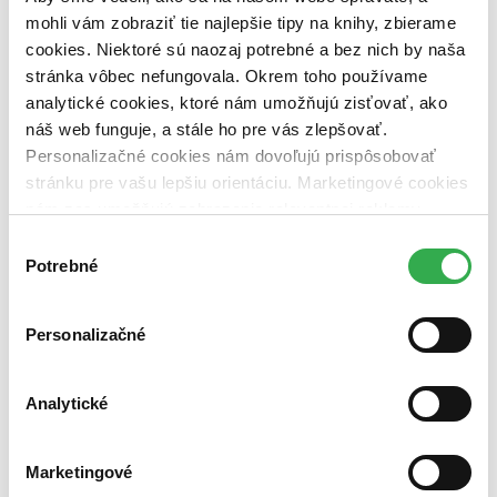
dostupná (bez vypredaných) (0 titulov)
dostupná (bez
mohli vám zobraziť tie najlepšie tipy na knihy, zbierame
vypredaných)
cookies. Niektoré sú naozaj potrebné a bez nich by naša
Nové / čítané
stránka vôbec nefungovala. Okrem toho používame
nová (0 titulov)
nová
analytické cookies, ktoré nám umožňujú zisťovať, ako
čítaná (0 titulov)
čítaná
náš web funguje, a stále ho pre vás zlepšovať.
čítaná - výborný stav (0 titulov)
čítaná - výborný stav
Personalizačné cookies nám dovoľujú prispôsobovať
čítaná - mierne opotrebovaná (0 titulov)
čítaná - mierne
opotrebovaná
stránku pre vašu lepšiu orientáciu. Marketingové cookies
čítané verzie vypredaných kníh (0 titulov)
čítané verzie
nám zas umožňujú zobrazenie relevantnej reklamy.
vypredaných kníh
Niektoré údaje zdieľame aj s tretími stranami. Veľmi by
Výber
Zúžiť výber
nám pomohlo, keby sme mohli používať všetky tieto
Potrebné
súhlasu
cookies. Ďakujeme!
Zoradiť
Personalizačné
Analytické
Bestsellery
Top hodnotené
Novinky
Marketingové
Najdrahšie
Najlacnejšie