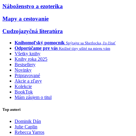
Náboženstvo a ezoterika
Mapy a cestovanie
Cudzojazyčná literatúra
Knihomoľský pomocník
Spýtajte sa Sherlocka, čo čítať
Odporúčame pre vás
Knižné tipy ušité na mieru vám
Všetky knihy
Knihy roka 2025
Bestsellery
Novinky
Pripravované
Akcie a zľavy
Kolekcie
BookTok
Mám záujem o titul
Top autori
Dominik Dán
Julie Caplin
Rebecca Yarros