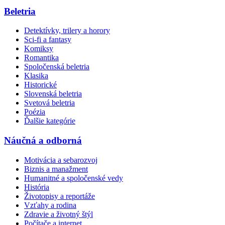
Beletria
Detektívky, trilery a horory
Sci-fi a fantasy
Komiksy
Romantika
Spoločenská beletria
Klasika
Historické
Slovenská beletria
Svetová beletria
Poézia
Ďalšie kategórie
Náučná a odborná
Motivácia a sebarozvoj
Biznis a manažment
Humanitné a spoločenské vedy
História
Životopisy a reportáže
Vzťahy a rodina
Zdravie a životný štýl
Počítače a internet