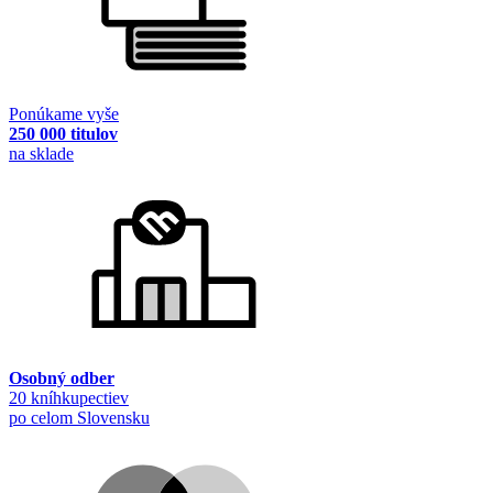
Ponúkame vyše
250 000 titulov
na sklade
Osobný odber
20 kníhkupectiev
po celom Slovensku