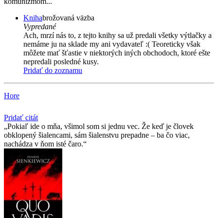
komunizmom...
Kniha
brožovaná väzba
Vypredané
Ach, mrzí nás to, z tejto knihy sa už predali všetky výtlačky a
nemáme ju na sklade my ani vydavateľ :( Teoreticky však
môžete mať šťastie v niektorých iných obchodoch, ktoré ešte
nepredali posledné kusy.
Pridať do zoznamu
Hore
Pridať citát
Pokiaľ ide o mňa, všimol som si jednu vec. Že keď je človek
obklopený šialencami, sám šialenstvu prepadne – ba čo viac,
nachádza v ňom isté čaro.