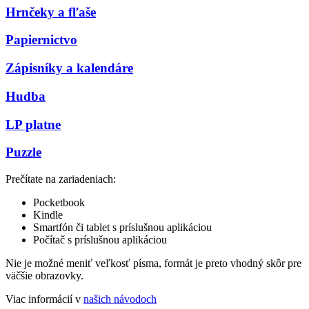
Hrnčeky a fľaše
Papiernictvo
Zápisníky a kalendáre
Hudba
LP platne
Puzzle
Prečítate na zariadeniach:
Pocketbook
Kindle
Smartfón či tablet s príslušnou aplikáciou
Počítač s príslušnou aplikáciou
Nie je možné meniť veľkosť písma, formát je preto vhodný skôr pre
väčšie obrazovky.
Viac informácií v
našich návodoch