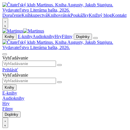
Doručenie
Kníhkupectvá
Knihovrátok
Poukážky
Knižný blog
Kontakt
E-knihy
Audioknihy
Hry
Filmy
Knihy
Doplnky
Vyhľadávanie
Prihlásiť
Vyhľadávanie
Knihy
E-knihy
Audioknihy
Hry
Filmy
Doplnky