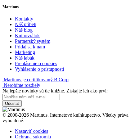
Martinus
Kontakty
Náš príbeh
Náš blog
Knihovrátok
Partnerský systém
Pridaj sa k nám
Marketing
Náš labák
Prehlásenie o cookies
Vyhlásenie o prístupnosti
Martinus je certifikovaný B Corp
Nerobíme rozdiely
Najlepšie novinky sú tie knižné. Získajte ich ako prví:
Odoslať
© 2000-2026 Martinus. Internetové kníhkupectvo. Všetky práva
vyhradené.
Nastaviť cookies
Ochrana súkromia