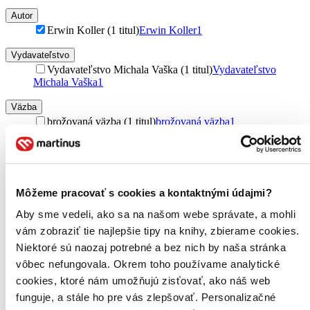
Autor
Erwin Koller (1 titul)
Erwin Koller
1
Vydavateľstvo
Vydavateľstvo Michala Vaška (1 titul)
Vydavateľstvo
Michala Vaška
1
Väzba
brožovaná väzba (1 titul)
brožovaná väzba
1
Zúžiť výber
Zoradiť
Môžeme pracovať s cookies a kontaktnými údajmi?
Aby sme vedeli, ako sa na našom webe správate, a mohli
vám zobraziť tie najlepšie tipy na knihy, zbierame cookies.
Bestsellery
Niektoré sú naozaj potrebné a bez nich by naša stránka
Top hodnotené
vôbec nefungovala. Okrem toho používame analytické
Novinky
Najdrahšie
cookies, ktoré nám umožňujú zisťovať, ako náš web
Najlacnejšie
funguje, a stále ho pre vás zlepšovať. Personalizačné
Najvyššia zľava