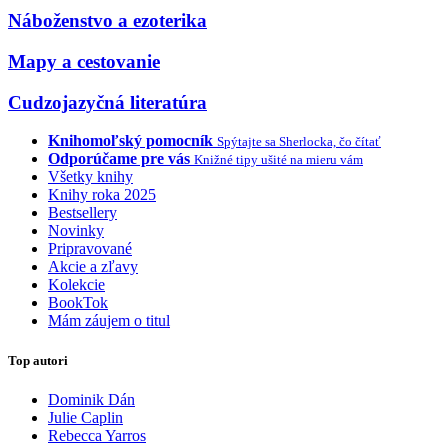
Náboženstvo a ezoterika
Mapy a cestovanie
Cudzojazyčná literatúra
Knihomoľský pomocník
Spýtajte sa Sherlocka, čo čítať
Odporúčame pre vás
Knižné tipy ušité na mieru vám
Všetky knihy
Knihy roka 2025
Bestsellery
Novinky
Pripravované
Akcie a zľavy
Kolekcie
BookTok
Mám záujem o titul
Top autori
Dominik Dán
Julie Caplin
Rebecca Yarros