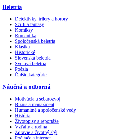
Beletria
Detektívky, trilery a horory
Sci-fi a fantasy
Komiksy
Romantika
Spoločenská beletria
Klasika
Historické
Slovenská beletria
Svetová beletria
Poézia
Ďalšie kategórie
Náučná a odborná
Motivácia a sebarozvoj
Biznis a manažment
Humanitné a spoločenské vedy
História
Životopisy a reportáže
Vzťahy a rodina
Zdravie a životný štýl
Počítače a internet