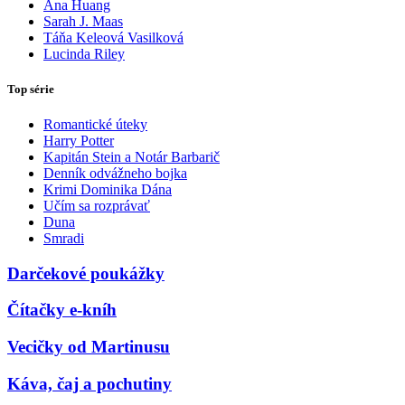
Ana Huang
Sarah J. Maas
Táňa Keleová Vasilková
Lucinda Riley
Top série
Romantické úteky
Harry Potter
Kapitán Stein a Notár Barbarič
Denník odvážneho bojka
Krimi Dominika Dána
Učím sa rozprávať
Duna
Smradi
Darčekové poukážky
Čítačky e-kníh
Vecičky od Martinusu
Káva, čaj a pochutiny