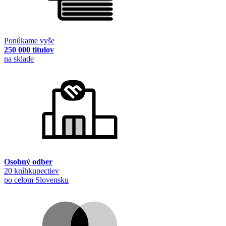
Ponúkame vyše
250 000 titulov
na sklade
Osobný odber
20 kníhkupectiev
po celom Slovensku