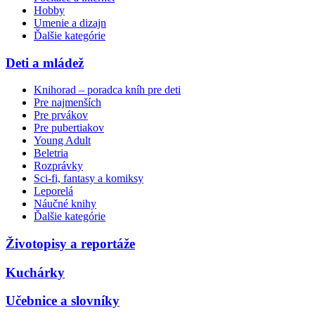
Hobby
Umenie a dizajn
Ďalšie kategórie
Deti a mládež
Knihorad – poradca kníh pre deti
Pre najmenších
Pre prvákov
Pre pubertiakov
Young Adult
Beletria
Rozprávky
Sci-fi, fantasy a komiksy
Leporelá
Náučné knihy
Ďalšie kategórie
Životopisy a reportáže
Kuchárky
Učebnice a slovníky