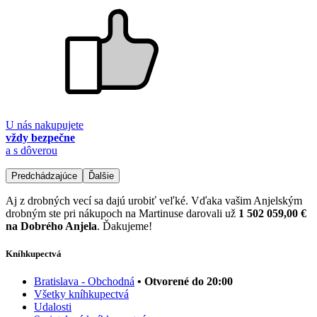
U nás nakupujete
vždy bezpečne
a s dôverou
Predchádzajúce
Ďalšie
Aj z drobných vecí sa dajú urobiť veľké. Vďaka vašim Anjelským
drobným ste pri nákupoch na Martinuse darovali už
1 502 059,00 €
na Dobrého Anjela
. Ďakujeme!
Kníhkupectvá
Bratislava - Obchodná
• Otvorené do 20:00
Všetky kníhkupectvá
Udalosti