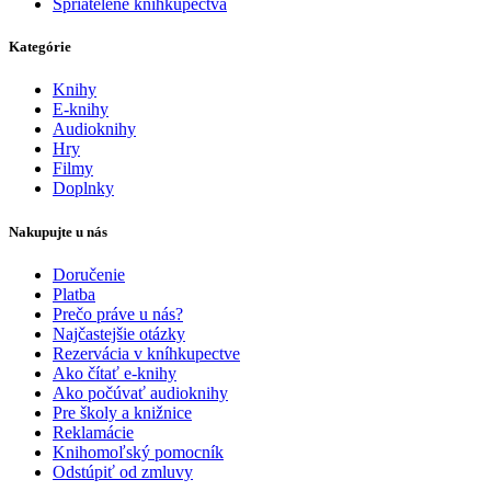
Spriatelené kníhkupectvá
Kategórie
Knihy
E-knihy
Audioknihy
Hry
Filmy
Doplnky
Nakupujte u nás
Doručenie
Platba
Prečo práve u nás?
Najčastejšie otázky
Rezervácia v kníhkupectve
Ako čítať e-knihy
Ako počúvať audioknihy
Pre školy a knižnice
Reklamácie
Knihomoľský pomocník
Odstúpiť od zmluvy