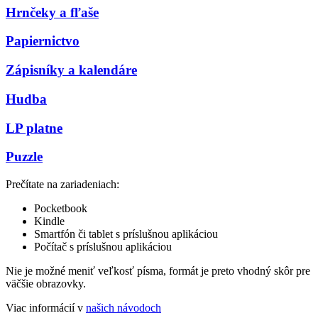
Hrnčeky a fľaše
Papiernictvo
Zápisníky a kalendáre
Hudba
LP platne
Puzzle
Prečítate na zariadeniach:
Pocketbook
Kindle
Smartfón či tablet s príslušnou aplikáciou
Počítač s príslušnou aplikáciou
Nie je možné meniť veľkosť písma, formát je preto vhodný skôr pre
väčšie obrazovky.
Viac informácií v
našich návodoch