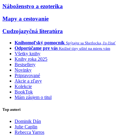
Náboženstvo a ezoterika
Mapy a cestovanie
Cudzojazyčná literatúra
Knihomoľský pomocník
Spýtajte sa Sherlocka, čo čítať
Odporúčame pre vás
Knižné tipy ušité na mieru vám
Všetky knihy
Knihy roka 2025
Bestsellery
Novinky
Pripravované
Akcie a zľavy
Kolekcie
BookTok
Mám záujem o titul
Top autori
Dominik Dán
Julie Caplin
Rebecca Yarros