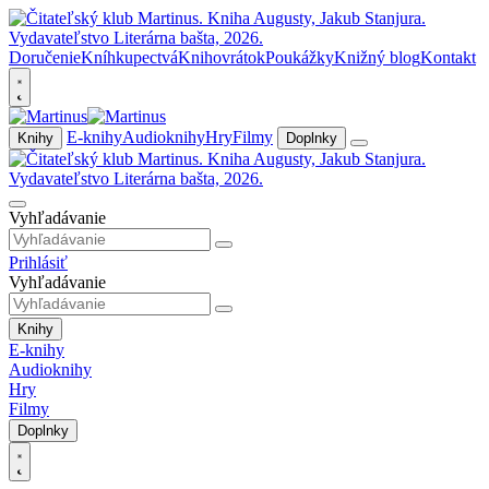
Doručenie
Kníhkupectvá
Knihovrátok
Poukážky
Knižný blog
Kontakt
E-knihy
Audioknihy
Hry
Filmy
Knihy
Doplnky
Vyhľadávanie
Prihlásiť
Vyhľadávanie
Knihy
E-knihy
Audioknihy
Hry
Filmy
Doplnky