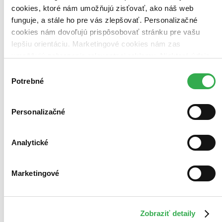
cookies, ktoré nám umožňujú zisťovať, ako náš web
funguje, a stále ho pre vás zlepšovať. Personalizačné
Použité filtre
cookies nám dovoľujú prispôsobovať stránku pre vašu
Zrušiť filtre
Knihy
dostupné
lepšiu orientáciu. Marketingové cookies nám zas
umožňujú zobrazenie relevantnej reklamy. Niektoré údaje
zdieľame aj s tretími stranami. Veľmi by nám pomohlo,
Výber
keby sme mohli používať všetky tieto cookies. Ďakujeme!
Potrebné
súhlasu
Personalizačné
Analytické
Marketingové
Zobraziť detaily