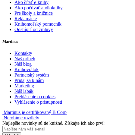
Ako čítať e-knihy
Ako počúvať audioknihy
Pre školy a knižnice
Reklamácie
Knihomoľský pomocník
Odstúpiť od zmluvy
Martinus
Kontakty
Náš príbeh
Náš blog
Knihovrátok
Partnerský systém
Pridaj sa k nám
Marketing
Náš labák
Prehlásenie o cookies
Vyhlásenie o prístupnosti
Martinus je certifikovaný B Corp
Nerobíme rozdiely
Najlepšie novinky sú tie knižné. Získajte ich ako prví: