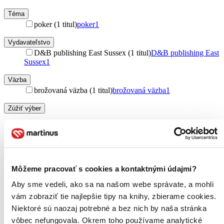
Téma
poker (1 titul)
poker
1
Vydavateľstvo
D&B publishing East Sussex (1 titul)
D&B publishing East
Sussex
1
Väzba
brožovaná väzba (1 titul)
brožovaná väzba
1
Zúžiť výber
Zoradiť
Môžeme pracovať s cookies a kontaktnými údajmi?
Bestsellery
Aby sme vedeli, ako sa na našom webe správate, a mohli
Top hodnotené
Novinky
vám zobraziť tie najlepšie tipy na knihy, zbierame cookies.
Najdrahšie
Niektoré sú naozaj potrebné a bez nich by naša stránka
Najlacnejšie
vôbec nefungovala. Okrem toho používame analytické
Najvyššia zľava