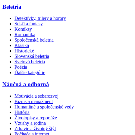
Beletria
Detektívky, trilery a horory
Sci-fi a fantasy
Komiksy
Romantika
Spoločenská beletria
Klasika
Historické
Slovenská beletria
Svetová beletria
Poézia
Ďalšie kategórie
Náučná a odborná
Motivácia a sebarozvoj
Biznis a manažment
Humanitné a spoločenské vedy
História
Životopisy a reportáže
Vzťahy a rodina
Zdravie a životný štýl
Počítače a internet