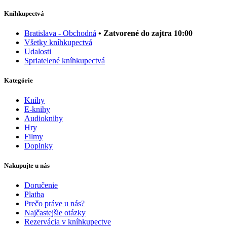
Kníhkupectvá
Bratislava - Obchodná
• Zatvorené do zajtra 10:00
Všetky kníhkupectvá
Udalosti
Spriatelené kníhkupectvá
Kategórie
Knihy
E-knihy
Audioknihy
Hry
Filmy
Doplnky
Nakupujte u nás
Doručenie
Platba
Prečo práve u nás?
Najčastejšie otázky
Rezervácia v kníhkupectve