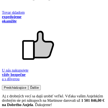
Tovar skladom
expedujeme
okamžite
U nás nakupujete
vždy bezpečne
a s dôverou
Predchádzajúce
Ďalšie
Aj z drobných vecí sa dajú urobiť veľké. Vďaka vašim Anjelským
drobným ste pri nákupoch na Martinuse darovali už
1 501 846,00 €
na Dobrého Anjela
. Ďakujeme!