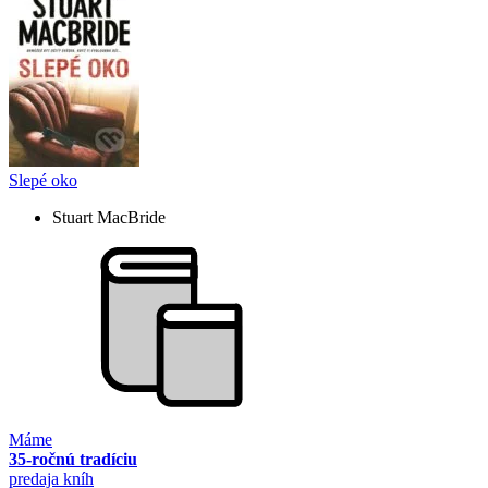
Slepé oko
Stuart MacBride
Máme
35-ročnú tradíciu
predaja kníh