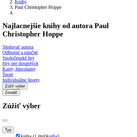
Knihy
Paul Christopher Hoppe
Najlacnejšie knihy od autora Paul
Christopher Hoppe
Sledovať autora
Odborné a náučné
Spoločenské hry
Hry pre dospelých
Karty, hlavolamy
Šport
Individuálne športy
Zúžiť výber
Zoradiť
Zúžiť výber
Typ
kniha (1 titul)
kniha
1