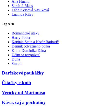
Ana Huang
Sarah J. Maas
Táňa Keleová Vasilková
Lucinda Riley
Top série
Romantické úteky
Harry Potter
Kapitán Stein a Notár Barbarič
Denník odvážneho bojka
Krimi Dominika Dána
Učím sa rozprávať
Duna
Smradi
Darčekové poukážky
Čítačky e-kníh
Vecičky od Martinusu
Káva, čaj a pochutiny