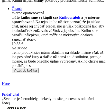
game. Knihu napsal známý pokerový profesionál Dusty Schmidt...
Čítaná
mierne opotrebovaná
Túto knihu sme vykúpili cez
Knihovrátok
a je mierne
opotrebovaná.
Na tejto knihe už síce poznať, že ju niekto
čítal, môže jej chýbať prebal, nie je však poškodená tak, aby
to akokoľvek znižovalo zážitok z jej obsahu. Knihu sme
označili nálepkou, ktorá môže na niektorých obaloch
zanechať stopy.
19,83 €
Na sklade
Tento produkt síce máme aktuálne na sklade, máme však už
iba posledné kusy a ďalšie už nemá ani distribútor, preto je
možné, že bude onedlho úplne vypredaný. Ak ho chcete mať,
ponáhľajte sa!
Vložiť do košíka
Hore
Pridať citát
Svet nie je čiernobiely, niekedy musíte pracovať s odtieňmi
šedej...