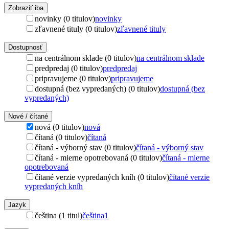
Zobraziť iba
novinky (0 titulov)
novinky
zľavnené tituly (0 titulov)
zľavnené tituly
Dostupnosť
na centrálnom sklade (0 titulov)
na centrálnom sklade
predpredaj (0 titulov)
predpredaj
pripravujeme (0 titulov)
pripravujeme
dostupná (bez vypredaných) (0 titulov)
dostupná (bez
vypredaných)
Nové / čítané
nová (0 titulov)
nová
čítaná (0 titulov)
čítaná
čítaná - výborný stav (0 titulov)
čítaná - výborný stav
čítaná - mierne opotrebovaná (0 titulov)
čítaná - mierne
opotrebovaná
čítané verzie vypredaných kníh (0 titulov)
čítané verzie
vypredaných kníh
Jazyk
čeština (1 titul)
čeština
1