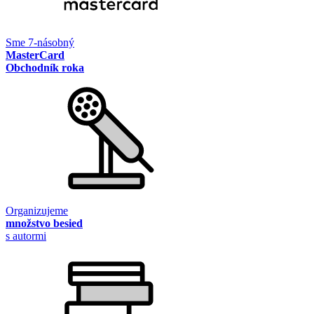
Sme 7-násobný
MasterCard
Obchodník roka
Organizujeme
množstvo besied
s autormi