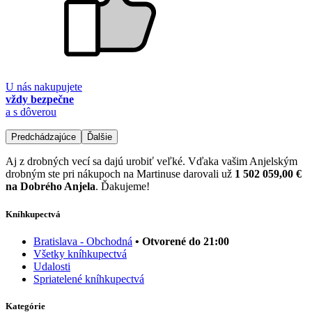
U nás nakupujete
vždy bezpečne
a s dôverou
Predchádzajúce
Ďalšie
Aj z drobných vecí sa dajú urobiť veľké. Vďaka vašim Anjelským
drobným ste pri nákupoch na Martinuse darovali už
1 502 059,00 €
na Dobrého Anjela
. Ďakujeme!
Kníhkupectvá
Bratislava - Obchodná
• Otvorené do 21:00
Všetky kníhkupectvá
Udalosti
Spriatelené kníhkupectvá
Kategórie