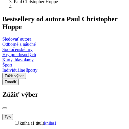
Paul Christopher Hoppe
Bestsellery od autora Paul Christopher
Hoppe
Sledovať autora
Odborné a náučné
Spoločenské hry
Hry pre dospelých
Karty, hlavolamy
Šport
Individuálne športy
Zúžiť výber
Zoradiť
Zúžiť výber
Typ
kniha (1 titul)
kniha
1