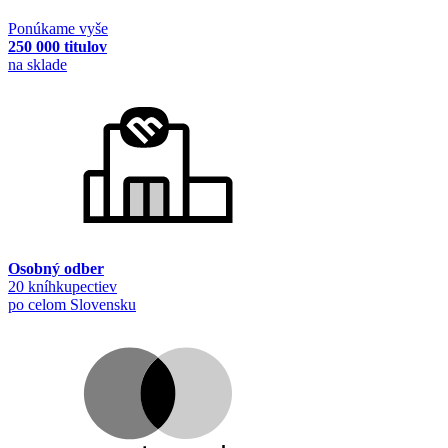
Ponúkame vyše
250 000 titulov
na sklade
Osobný odber
20 kníhkupectiev
po celom Slovensku