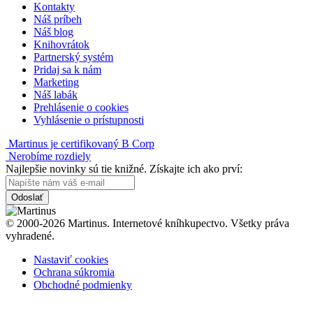
Kontakty
Náš príbeh
Náš blog
Knihovrátok
Partnerský systém
Pridaj sa k nám
Marketing
Náš labák
Prehlásenie o cookies
Vyhlásenie o prístupnosti
Martinus je certifikovaný B Corp
Nerobíme rozdiely
Najlepšie novinky sú tie knižné. Získajte ich ako prví:
Odoslať
© 2000-2026 Martinus. Internetové kníhkupectvo. Všetky práva
vyhradené.
Nastaviť cookies
Ochrana súkromia
Obchodné podmienky