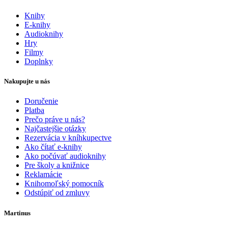
Knihy
E-knihy
Audioknihy
Hry
Filmy
Doplnky
Nakupujte u nás
Doručenie
Platba
Prečo práve u nás?
Najčastejšie otázky
Rezervácia v kníhkupectve
Ako čítať e-knihy
Ako počúvať audioknihy
Pre školy a knižnice
Reklamácie
Knihomoľský pomocník
Odstúpiť od zmluvy
Martinus