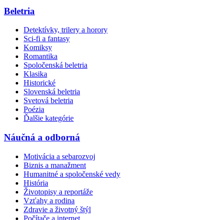
Beletria
Detektívky, trilery a horory
Sci-fi a fantasy
Komiksy
Romantika
Spoločenská beletria
Klasika
Historické
Slovenská beletria
Svetová beletria
Poézia
Ďalšie kategórie
Náučná a odborná
Motivácia a sebarozvoj
Biznis a manažment
Humanitné a spoločenské vedy
História
Životopisy a reportáže
Vzťahy a rodina
Zdravie a životný štýl
Počítače a internet