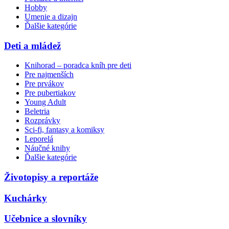
Hobby
Umenie a dizajn
Ďalšie kategórie
Deti a mládež
Knihorad – poradca kníh pre deti
Pre najmenších
Pre prvákov
Pre pubertiakov
Young Adult
Beletria
Rozprávky
Sci-fi, fantasy a komiksy
Leporelá
Náučné knihy
Ďalšie kategórie
Životopisy a reportáže
Kuchárky
Učebnice a slovníky