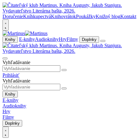
Doručenie
Kníhkupectvá
Knihovrátok
Poukážky
Knižný blog
Kontakt
E-knihy
Audioknihy
Hry
Filmy
Knihy
Doplnky
Vyhľadávanie
Prihlásiť
Vyhľadávanie
Knihy
E-knihy
Audioknihy
Hry
Filmy
Doplnky