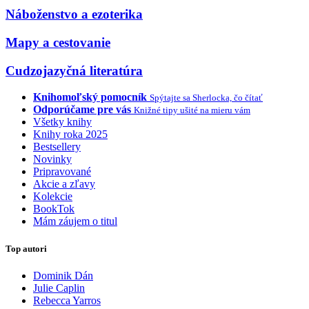
Náboženstvo a ezoterika
Mapy a cestovanie
Cudzojazyčná literatúra
Knihomoľský pomocník
Spýtajte sa Sherlocka, čo čítať
Odporúčame pre vás
Knižné tipy ušité na mieru vám
Všetky knihy
Knihy roka 2025
Bestsellery
Novinky
Pripravované
Akcie a zľavy
Kolekcie
BookTok
Mám záujem o titul
Top autori
Dominik Dán
Julie Caplin
Rebecca Yarros