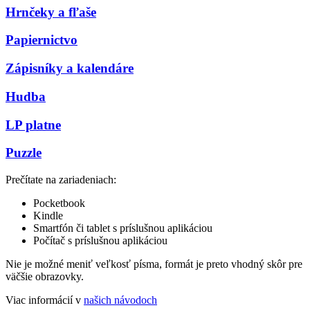
Hrnčeky a fľaše
Papiernictvo
Zápisníky a kalendáre
Hudba
LP platne
Puzzle
Prečítate na zariadeniach:
Pocketbook
Kindle
Smartfón či tablet s príslušnou aplikáciou
Počítač s príslušnou aplikáciou
Nie je možné meniť veľkosť písma, formát je preto vhodný skôr pre
väčšie obrazovky.
Viac informácií v
našich návodoch