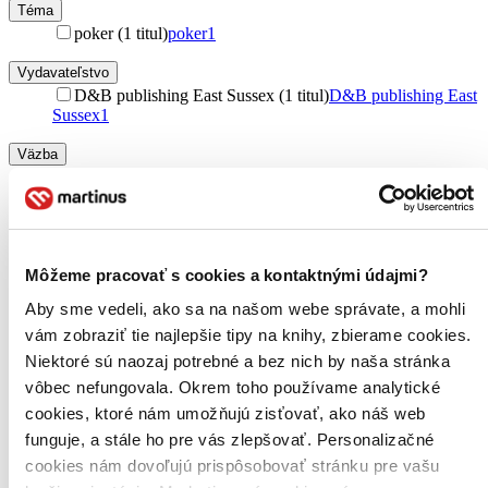
Téma
poker (1 titul)
poker
1
Vydavateľstvo
D&B publishing East Sussex (1 titul)
D&B publishing East
Sussex
1
Väzba
brožovaná väzba (1 titul)
brožovaná väzba
1
Zúžiť výber
Zoradiť
Môžeme pracovať s cookies a kontaktnými údajmi?
Aby sme vedeli, ako sa na našom webe správate, a mohli
vám zobraziť tie najlepšie tipy na knihy, zbierame cookies.
Niektoré sú naozaj potrebné a bez nich by naša stránka
Bestsellery
Top hodnotené
vôbec nefungovala. Okrem toho používame analytické
Novinky
cookies, ktoré nám umožňujú zisťovať, ako náš web
Najdrahšie
funguje, a stále ho pre vás zlepšovať. Personalizačné
Najlacnejšie
Najvyššia zľava
cookies nám dovoľujú prispôsobovať stránku pre vašu