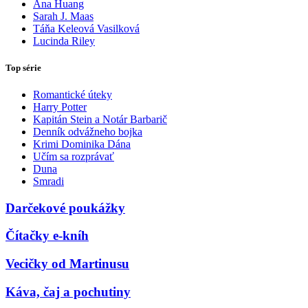
Ana Huang
Sarah J. Maas
Táňa Keleová Vasilková
Lucinda Riley
Top série
Romantické úteky
Harry Potter
Kapitán Stein a Notár Barbarič
Denník odvážneho bojka
Krimi Dominika Dána
Učím sa rozprávať
Duna
Smradi
Darčekové poukážky
Čítačky e-kníh
Vecičky od Martinusu
Káva, čaj a pochutiny