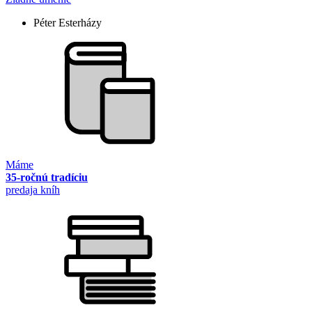
Péter Esterházy
Máme
35-ročnú tradíciu
predaja kníh