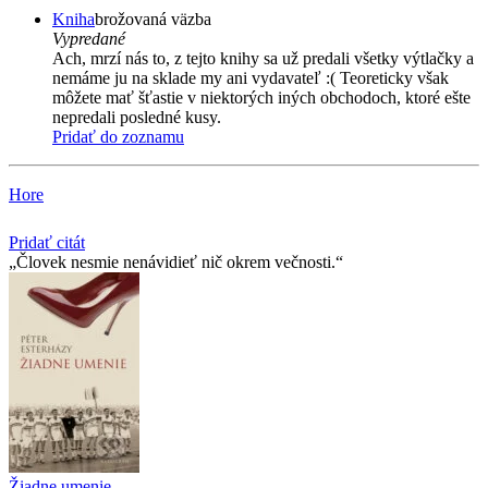
Kniha
brožovaná väzba
Vypredané
Ach, mrzí nás to, z tejto knihy sa už predali všetky výtlačky a
nemáme ju na sklade my ani vydavateľ :( Teoreticky však
môžete mať šťastie v niektorých iných obchodoch, ktoré ešte
nepredali posledné kusy.
Pridať do zoznamu
Hore
Pridať citát
Človek nesmie nenávidieť nič okrem večnosti.
Žiadne umenie