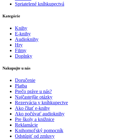
Spriatelené kníhkupectvá
Kategórie
Knihy
E-knihy
Audioknihy
Hry
Filmy
Doplnky
Nakupujte u nás
Doručenie
Platba
Prečo práve u nás?
Najčastejšie otázky
Rezervácia v kníhkupectve
Ako čítať e-knihy
Ako počúvať audioknihy
Pre školy a knižnice
Reklamácie
Knihomoľský pomocník
Odstúpiť od zmluvy