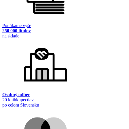
Ponúkame vyše
250 000 titulov
na sklade
Osobný odber
20 kníhkupectiev
po celom Slovensku