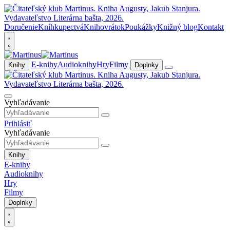
Doručenie
Kníhkupectvá
Knihovrátok
Poukážky
Knižný blog
Kontakt
E-knihy
Audioknihy
Hry
Filmy
Knihy
Doplnky
Vyhľadávanie
Prihlásiť
Vyhľadávanie
Knihy
E-knihy
Audioknihy
Hry
Filmy
Doplnky