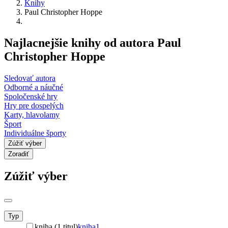
Knihy
Paul Christopher Hoppe
Najlacnejšie knihy od autora Paul
Christopher Hoppe
Sledovať autora
Odborné a náučné
Spoločenské hry
Hry pre dospelých
Karty, hlavolamy
Šport
Individuálne športy
Zúžiť výber
Zoradiť
Zúžiť výber
Typ
kniha (1 titul)
kniha
1