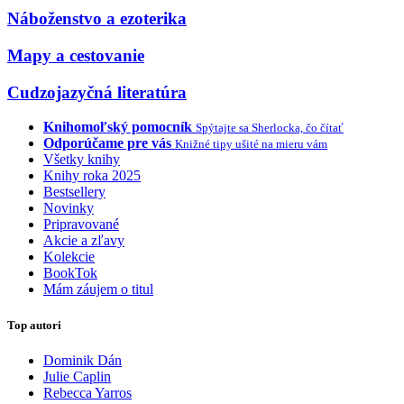
Náboženstvo a ezoterika
Mapy a cestovanie
Cudzojazyčná literatúra
Knihomoľský pomocník
Spýtajte sa Sherlocka, čo čítať
Odporúčame pre vás
Knižné tipy ušité na mieru vám
Všetky knihy
Knihy roka 2025
Bestsellery
Novinky
Pripravované
Akcie a zľavy
Kolekcie
BookTok
Mám záujem o titul
Top autori
Dominik Dán
Julie Caplin
Rebecca Yarros