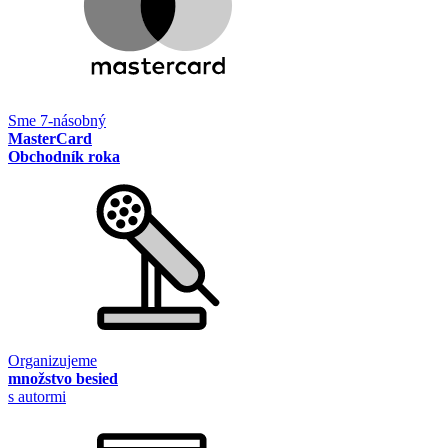
Sme 7-násobný
MasterCard
Obchodník roka
Organizujeme
množstvo besied
s autormi