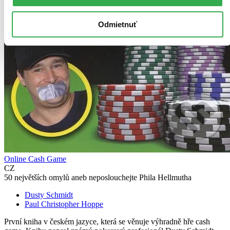
Odmietnuť
Online Cash Game
CZ
50 největších omylů aneb neposlouchejte Phila Hellmutha
Dusty Schmidt
Paul Christopher Hoppe
První kniha v českém jazyce, která se věnuje výhradně hře cash