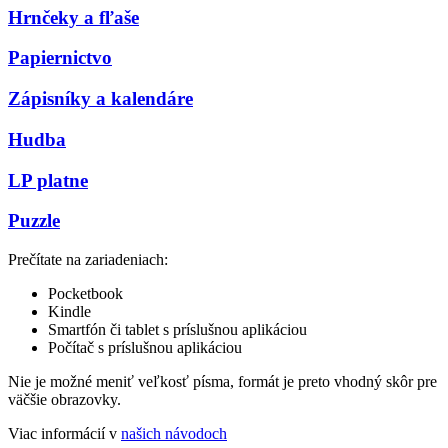
Hrnčeky a fľaše
Papiernictvo
Zápisníky a kalendáre
Hudba
LP platne
Puzzle
Prečítate na zariadeniach:
Pocketbook
Kindle
Smartfón či tablet s príslušnou aplikáciou
Počítač s príslušnou aplikáciou
Nie je možné meniť veľkosť písma, formát je preto vhodný skôr pre
väčšie obrazovky.
Viac informácií v
našich návodoch