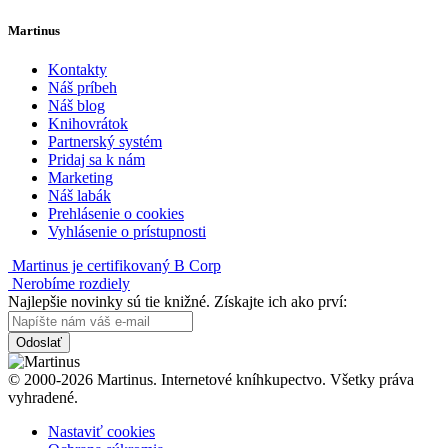
Martinus
Kontakty
Náš príbeh
Náš blog
Knihovrátok
Partnerský systém
Pridaj sa k nám
Marketing
Náš labák
Prehlásenie o cookies
Vyhlásenie o prístupnosti
Martinus je certifikovaný B Corp
Nerobíme rozdiely
Najlepšie novinky sú tie knižné. Získajte ich ako prví:
Odoslať
© 2000-2026 Martinus. Internetové kníhkupectvo. Všetky práva
vyhradené.
Nastaviť cookies