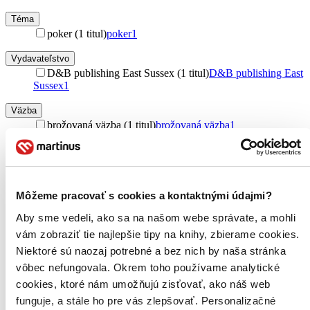
Téma
poker (1 titul)
poker
1
Vydavateľstvo
D&B publishing East Sussex (1 titul)
D&B publishing East
Sussex
1
Väzba
brožovaná väzba (1 titul)
brožovaná väzba
1
Zúžiť výber
Zoradiť
Môžeme pracovať s cookies a kontaktnými údajmi?
Aby sme vedeli, ako sa na našom webe správate, a mohli
vám zobraziť tie najlepšie tipy na knihy, zbierame cookies.
Bestsellery
Niektoré sú naozaj potrebné a bez nich by naša stránka
Top hodnotené
vôbec nefungovala. Okrem toho používame analytické
Novinky
Najdrahšie
cookies, ktoré nám umožňujú zisťovať, ako náš web
Najlacnejšie
funguje, a stále ho pre vás zlepšovať. Personalizačné
Najvyššia zľava