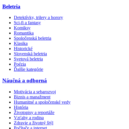
Beletria
Detektívky, trilery a horory
Sci-fi a fantasy
Komiksy
Romantika
Spoločenská beletria
Klasika
Historické
Slovenská beletria
Svetová beletria
Poézia
Ďalšie kategórie
Náučná a odborná
Motivácia a sebarozvoj
Biznis a manažment
Humanitné a spoločenské vedy
História
Životopisy a reportáže
Vzťahy a rodina
Zdravie a životný štýl
Počítače a internet