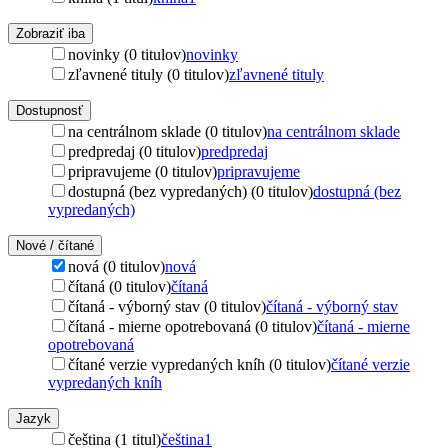
Zobraziť iba
novinky (0 titulov)
novinky
zľavnené tituly (0 titulov)
zľavnené tituly
Dostupnosť
na centrálnom sklade (0 titulov)
na centrálnom sklade
predpredaj (0 titulov)
predpredaj
pripravujeme (0 titulov)
pripravujeme
dostupná (bez vypredaných) (0 titulov)
dostupná (bez
vypredaných)
Nové / čítané
nová (0 titulov)
nová
čítaná (0 titulov)
čítaná
čítaná - výborný stav (0 titulov)
čítaná - výborný stav
čítaná - mierne opotrebovaná (0 titulov)
čítaná - mierne
opotrebovaná
čítané verzie vypredaných kníh (0 titulov)
čítané verzie
vypredaných kníh
Jazyk
čeština (1 titul)
čeština
1