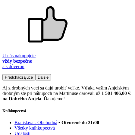
U nás nakupujete
vždy bezpečne
a s dôverou
Predchádzajúce
Ďalšie
Aj z drobných vecí sa dajú urobiť veľké. Vďaka vašim Anjelským
drobným ste pri nákupoch na Martinuse darovali už
1 501 406,00 €
na Dobrého Anjela
. Ďakujeme!
Kníhkupectvá
Bratislava - Obchodná
• Otvorené do 21:00
Všetky kníhkupectvá
Udalosti