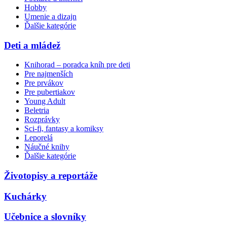
Hobby
Umenie a dizajn
Ďalšie kategórie
Deti a mládež
Knihorad – poradca kníh pre deti
Pre najmenších
Pre prvákov
Pre pubertiakov
Young Adult
Beletria
Rozprávky
Sci-fi, fantasy a komiksy
Leporelá
Náučné knihy
Ďalšie kategórie
Životopisy a reportáže
Kuchárky
Učebnice a slovníky