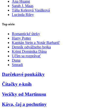
Ana Huang
Sarah J. Maas
Táňa Keleová Vasilková
Lucinda Riley
Top série
Romantické úteky
Harry Potter
Kapitán Stein a Notár Barbarič
Denník odvážneho bojka
Krimi Dominika Dána
Učím sa rozprávať
Duna
Smradi
Darčekové poukážky
Čítačky e-kníh
Vecičky od Martinusu
Káva, čaj a pochutiny