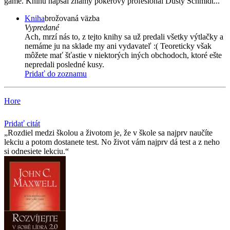
game. Knihu napsal známý pokerový profesionál Dusty Schmidt...
Kniha
brožovaná väzba
Vypredané
Ach, mrzí nás to, z tejto knihy sa už predali všetky výtlačky a
nemáme ju na sklade my ani vydavateľ :( Teoreticky však
môžete mať šťastie v niektorých iných obchodoch, ktoré ešte
nepredali posledné kusy.
Pridať do zoznamu
Hore
Pridať citát
Rozdiel medzi školou a životom je, že v škole sa najprv naučíte
lekciu a potom dostanete test. No život vám najprv dá test a z neho
si odnesiete lekciu.