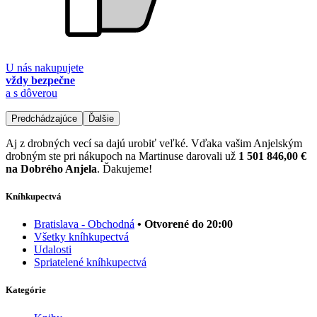
U nás nakupujete
vždy bezpečne
a s dôverou
Predchádzajúce
Ďalšie
Aj z drobných vecí sa dajú urobiť veľké. Vďaka vašim Anjelským
drobným ste pri nákupoch na Martinuse darovali už
1 501 846,00 €
na Dobrého Anjela
. Ďakujeme!
Kníhkupectvá
Bratislava - Obchodná
• Otvorené do 20:00
Všetky kníhkupectvá
Udalosti
Spriatelené kníhkupectvá
Kategórie