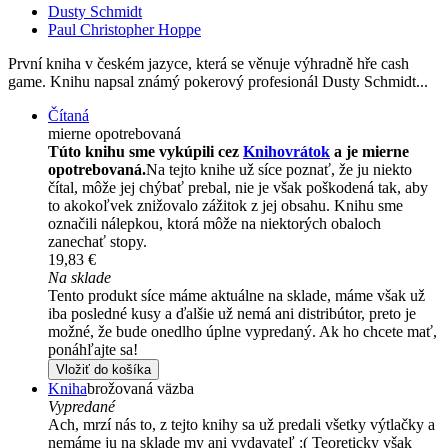
Dusty Schmidt
Paul Christopher Hoppe
První kniha v českém jazyce, která se věnuje výhradně hře cash
game. Knihu napsal známý pokerový profesionál Dusty Schmidt...
Čítaná
mierne opotrebovaná
Túto knihu sme vykúpili cez
Knihovrátok
a je mierne
opotrebovaná.
Na tejto knihe už síce poznať, že ju niekto
čítal, môže jej chýbať prebal, nie je však poškodená tak, aby
to akokoľvek znižovalo zážitok z jej obsahu. Knihu sme
označili nálepkou, ktorá môže na niektorých obaloch
zanechať stopy.
19,83 €
Na sklade
Tento produkt síce máme aktuálne na sklade, máme však už
iba posledné kusy a ďalšie už nemá ani distribútor, preto je
možné, že bude onedlho úplne vypredaný. Ak ho chcete mať,
ponáhľajte sa!
Vložiť do košíka
Kniha
brožovaná väzba
Vypredané
Ach, mrzí nás to, z tejto knihy sa už predali všetky výtlačky a
nemáme ju na sklade my ani vydavateľ :( Teoreticky však