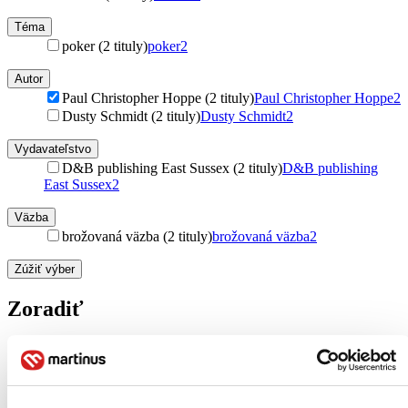
Téma
poker (2 tituly)
poker
2
Autor
Paul Christopher Hoppe (2 tituly)
Paul Christopher Hoppe
2
Dusty Schmidt (2 tituly)
Dusty Schmidt
2
Vydavateľstvo
D&B publishing East Sussex (2 tituly)
D&B publishing
East Sussex
2
Väzba
brožovaná väzba (2 tituly)
brožovaná väzba
2
Zúžiť výber
Zoradiť
Bestsellery