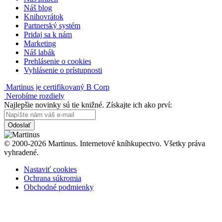
Náš blog
Knihovrátok
Partnerský systém
Pridaj sa k nám
Marketing
Náš labák
Prehlásenie o cookies
Vyhlásenie o prístupnosti
Martinus je certifikovaný B Corp
Nerobíme rozdiely
Najlepšie novinky sú tie knižné. Získajte ich ako prví:
Odoslať
© 2000-2026 Martinus. Internetové kníhkupectvo. Všetky práva
vyhradené.
Nastaviť cookies
Ochrana súkromia
Obchodné podmienky