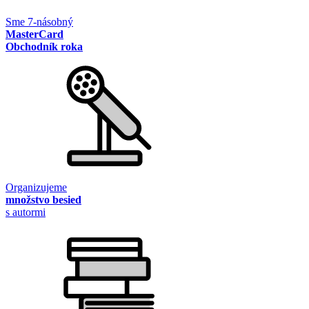
Sme 7-násobný
MasterCard
Obchodník roka
Organizujeme
množstvo besied
s autormi