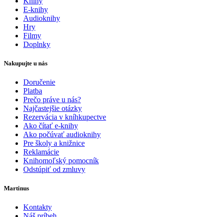
Knihy
E-knihy
Audioknihy
Hry
Filmy
Doplnky
Nakupujte u nás
Doručenie
Platba
Prečo práve u nás?
Najčastejšie otázky
Rezervácia v kníhkupectve
Ako čítať e-knihy
Ako počúvať audioknihy
Pre školy a knižnice
Reklamácie
Knihomoľský pomocník
Odstúpiť od zmluvy
Martinus
Kontakty
Náš príbeh