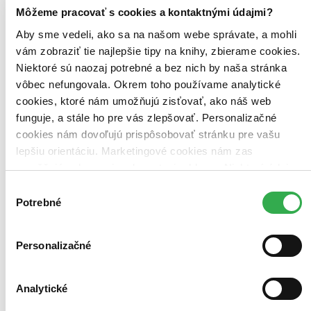
Top hodnotené
Môžeme pracovať s cookies a kontaktnými údajmi?
Novinky
Najdrahšie
Aby sme vedeli, ako sa na našom webe správate, a mohli
Najlacnejšie
vám zobraziť tie najlepšie tipy na knihy, zbierame cookies.
Najvyššia zľava
Niektoré sú naozaj potrebné a bez nich by naša stránka
vôbec nefungovala. Okrem toho používame analytické
Použité filtre
cookies, ktoré nám umožňujú zisťovať, ako náš web
Zrušiť filtre
Autor Paul Christopher Hoppe
funguje, a stále ho pre vás zlepšovať. Personalizačné
cookies nám dovoľujú prispôsobovať stránku pre vašu
lepšiu orientáciu. Marketingové cookies nám zas
umožňujú zobrazenie relevantnej reklamy. Niektoré údaje
zdieľame aj s tretími stranami. Veľmi by nám pomohlo,
Výber
keby sme mohli používať všetky tieto cookies. Ďakujeme!
Potrebné
súhlasu
Personalizačné
Analytické