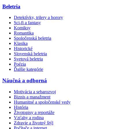
Beletria
Detektívky, trilery a horory
Sci-fi a fantasy
Komiksy
Romantika
Spoločenská beletria
Klasika
Historické
Slovenská beletria
Svetová beletria
Poézia
Ďalšie kategórie
Náučná a odborná
Motivácia a sebarozvoj
Biznis a manažment
Humanitné a spoločenské vedy
História
Životopisy a reportáže
Vzťahy a rodina
Zdravie a životný štýl
Počítače a internet