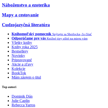
Náboženstvo a ezoterika
Mapy a cestovanie
Cudzojazyčná literatúra
Knihomoľský pomocník
Spýtajte sa Sherlocka, čo čítať
Odporúčame pre vás
Knižné tipy ušité na mieru vám
Všetky knihy
Knihy roka 2025
Bestsellery
Novinky
Pripravované
Akcie a zľavy
Kolekcie
BookTok
Mám záujem o titul
Top autori
Dominik Dán
Julie Caplin
Rebecca Yarros