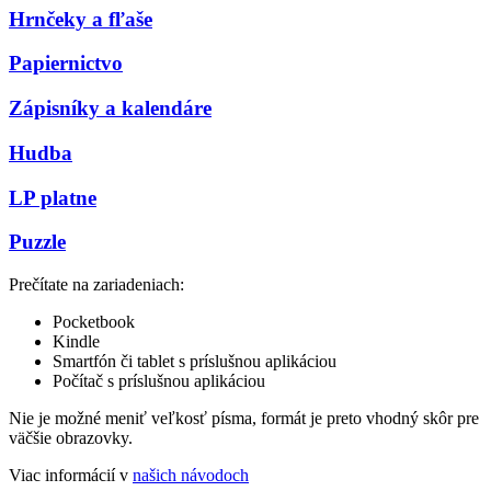
Hrnčeky a fľaše
Papiernictvo
Zápisníky a kalendáre
Hudba
LP platne
Puzzle
Prečítate na zariadeniach:
Pocketbook
Kindle
Smartfón či tablet s príslušnou aplikáciou
Počítač s príslušnou aplikáciou
Nie je možné meniť veľkosť písma, formát je preto vhodný skôr pre
väčšie obrazovky.
Viac informácií v
našich návodoch