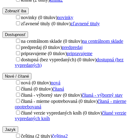
Zobraziť iba
novinky (0 titulov)
novinky
zľavnené tituly (0 titulov)
zľavnené tituly
Dostupnosť
na centrálnom sklade (0 titulov)
na centrálnom sklade
predpredaj (0 titulov)
predpredaj
pripravujeme (0 titulov)
pripravujeme
dostupná (bez vypredaných) (0 titulov)
dostupná (bez
vypredaných)
Nové / čítané
nová (0 titulov)
nová
čítaná (0 titulov)
čítaná
čítaná - výborný stav (0 titulov)
čítaná - výborný stav
čítaná - mierne opotrebovaná (0 titulov)
čítaná - mierne
opotrebovaná
čítané verzie vypredaných kníh (0 titulov)
čítané verzie
vypredaných kníh
Jazyk
čeština (2 tituly)
čeština
2