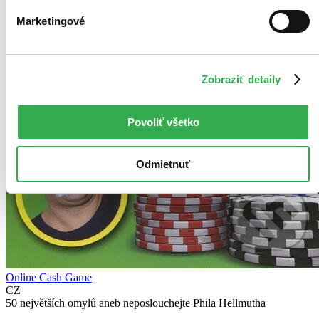
Marketingové
Zobraziť detaily
Povoliť všetko
Odmietnuť
Online Cash Game
CZ
50 největších omylů aneb neposlouchejte Phila Hellmutha