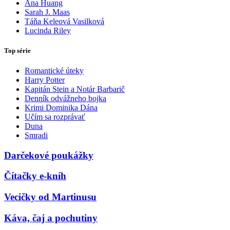
Ana Huang
Sarah J. Maas
Táňa Keleová Vasilková
Lucinda Riley
Top série
Romantické úteky
Harry Potter
Kapitán Stein a Notár Barbarič
Denník odvážneho bojka
Krimi Dominika Dána
Učím sa rozprávať
Duna
Smradi
Darčekové poukážky
Čítačky e-kníh
Vecičky od Martinusu
Káva, čaj a pochutiny