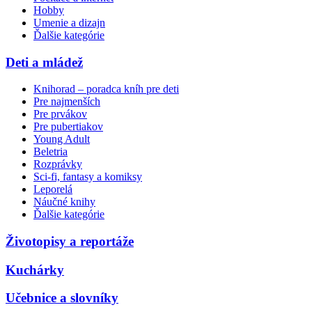
Hobby
Umenie a dizajn
Ďalšie kategórie
Deti a mládež
Knihorad – poradca kníh pre deti
Pre najmenších
Pre prvákov
Pre pubertiakov
Young Adult
Beletria
Rozprávky
Sci-fi, fantasy a komiksy
Leporelá
Náučné knihy
Ďalšie kategórie
Životopisy a reportáže
Kuchárky
Učebnice a slovníky