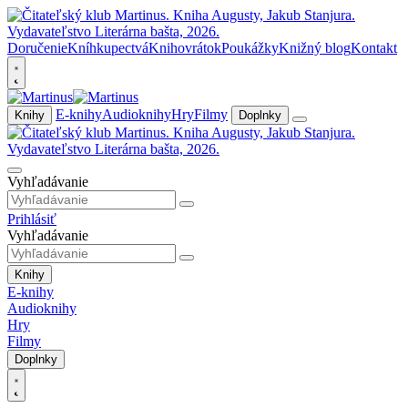
Doručenie
Kníhkupectvá
Knihovrátok
Poukážky
Knižný blog
Kontakt
E-knihy
Audioknihy
Hry
Filmy
Knihy
Doplnky
Vyhľadávanie
Prihlásiť
Vyhľadávanie
Knihy
E-knihy
Audioknihy
Hry
Filmy
Doplnky