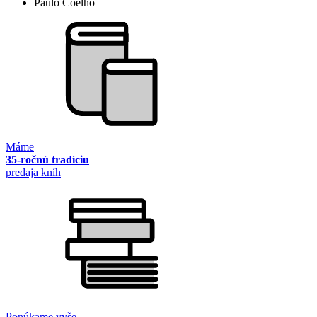
Paulo Coelho
Máme
35-ročnú tradíciu
predaja kníh
Ponúkame vyše