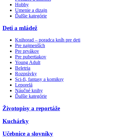
Hobby
Umenie a dizajn
Ďalšie kategórie
Deti a mládež
Knihorad – poradca kníh pre deti
Pre najmenších
Pre prvákov
Pre pubertiakov
Young Adult
Beletria
Rozprávky
Sci-fi, fantasy a komiksy
Leporelá
Náučné knihy
Ďalšie kategórie
Životopisy a reportáže
Kuchárky
Učebnice a slovníky