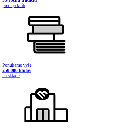
35-ročnú tradíciu
predaja kníh
Ponúkame vyše
250 000 titulov
na sklade