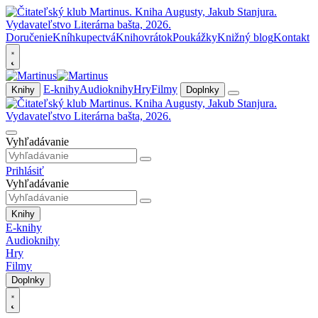
Doručenie
Kníhkupectvá
Knihovrátok
Poukážky
Knižný blog
Kontakt
E-knihy
Audioknihy
Hry
Filmy
Knihy
Doplnky
Vyhľadávanie
Prihlásiť
Vyhľadávanie
Knihy
E-knihy
Audioknihy
Hry
Filmy
Doplnky