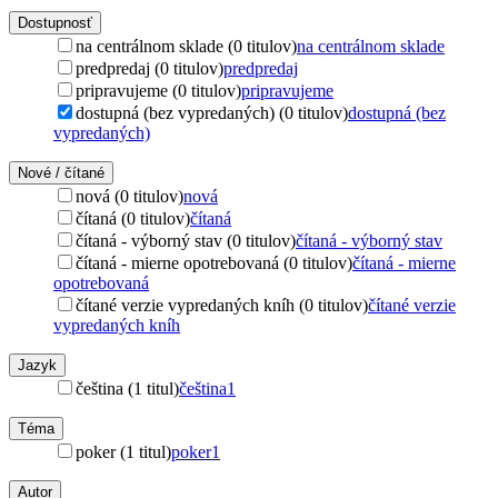
Dostupnosť
na centrálnom sklade (0 titulov)
na centrálnom sklade
predpredaj (0 titulov)
predpredaj
pripravujeme (0 titulov)
pripravujeme
dostupná (bez vypredaných) (0 titulov)
dostupná (bez
vypredaných)
Nové / čítané
nová (0 titulov)
nová
čítaná (0 titulov)
čítaná
čítaná - výborný stav (0 titulov)
čítaná - výborný stav
čítaná - mierne opotrebovaná (0 titulov)
čítaná - mierne
opotrebovaná
čítané verzie vypredaných kníh (0 titulov)
čítané verzie
vypredaných kníh
Jazyk
čeština (1 titul)
čeština
1
Téma
poker (1 titul)
poker
1
Autor