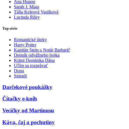
Ana Huang
Sarah J. Maas
Táňa Keleová Vasilková
Lucinda Riley
Top série
Romantické úteky
Harry Potter
Kapitán Stein a Notár Barbarič
Denník odvážneho bojka
Krimi Dominika Dána
Učím sa rozprávať
Duna
Smradi
Darčekové poukážky
Čítačky e-kníh
Vecičky od Martinusu
Káva, čaj a pochutiny