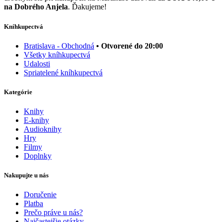
na Dobrého Anjela
. Ďakujeme!
Kníhkupectvá
Bratislava - Obchodná
• Otvorené do 20:00
Všetky kníhkupectvá
Udalosti
Spriatelené kníhkupectvá
Kategórie
Knihy
E-knihy
Audioknihy
Hry
Filmy
Doplnky
Nakupujte u nás
Doručenie
Platba
Prečo práve u nás?
Najčastejšie otázky