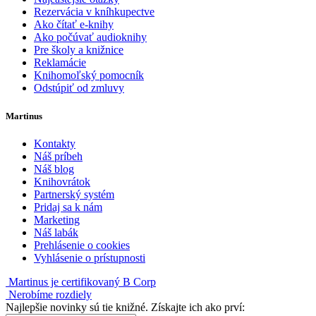
Rezervácia v kníhkupectve
Ako čítať e-knihy
Ako počúvať audioknihy
Pre školy a knižnice
Reklamácie
Knihomoľský pomocník
Odstúpiť od zmluvy
Martinus
Kontakty
Náš príbeh
Náš blog
Knihovrátok
Partnerský systém
Pridaj sa k nám
Marketing
Náš labák
Prehlásenie o cookies
Vyhlásenie o prístupnosti
Martinus je certifikovaný B Corp
Nerobíme rozdiely
Najlepšie novinky sú tie knižné. Získajte ich ako prví: