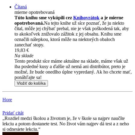
Čítaná
mierne opotrebovaná
Túto knihu sme vykúpili cez
Knihovrátok
a je mierne
opotrebovaná.
Na tejto knihe už síce poznať, že ju niekto
čítal, môže jej chýbať prebal, nie je však poškodená tak, aby
to akokoľvek znižovalo zážitok z jej obsahu. Knihu sme
označili nálepkou, ktorá môže na niektorých obaloch
zanechať stopy.
19,83 €
Na sklade
Tento produkt síce máme aktuálne na sklade, máme však už
iba posledné kusy a ďalšie už nemá ani distribútor, preto je
možné, že bude onedlho úplne vypredaný. Ak ho chcete mať,
ponáhľajte sa!
Vložiť do košíka
Hore
Pridať citát
Rozdiel medzi školou a životom je, že v škole sa najprv naučíte
lekciu a potom dostanete test. No život vám najprv dá test a z neho
si odnesiete lekciu.