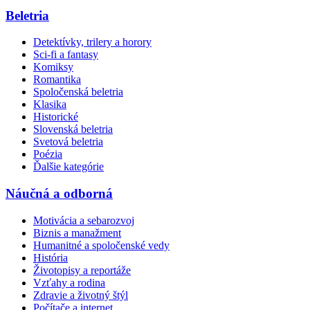
Beletria
Detektívky, trilery a horory
Sci-fi a fantasy
Komiksy
Romantika
Spoločenská beletria
Klasika
Historické
Slovenská beletria
Svetová beletria
Poézia
Ďalšie kategórie
Náučná a odborná
Motivácia a sebarozvoj
Biznis a manažment
Humanitné a spoločenské vedy
História
Životopisy a reportáže
Vzťahy a rodina
Zdravie a životný štýl
Počítače a internet