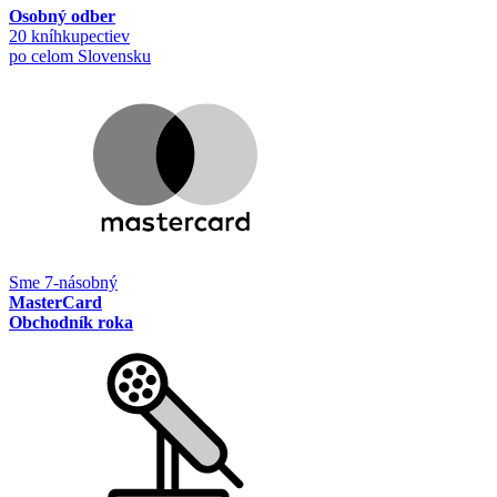
Osobný odber
20 kníhkupectiev
po celom Slovensku
Sme 7-násobný
MasterCard
Obchodník roka