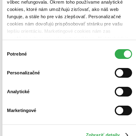
vôbec nefungovala. Okrem toho používame analytické
cookies, ktoré nám umožňujú zisťovať, ako náš web
Použité filtre
Zrušiť filtre
funguje, a stále ho pre vás zlepšovať. Personalizačné
Autor Paul Christopher Hoppe
dostupné
cookies nám dovoľujú prispôsobovať stránku pre vašu
lepšiu orientáciu. Marketingové cookies nám zas
umožňujú zobrazenie relevantnej reklamy. Niektoré údaje
zdieľame aj s tretími stranami. Veľmi by nám pomohlo,
Výber
keby sme mohli používať všetky tieto cookies. Ďakujeme!
Potrebné
súhlasu
Personalizačné
Analytické
Marketingové
Zobraziť detaily