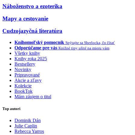
Náboženstvo a ezoterika
Mapy a cestovanie
Cudzojazyčná literatúra
Knihomoľský pomocník
Spýtajte sa Sherlocka, čo čítať
Odporúčame pre vás
Knižné tipy ušité na mieru vám
Všetky knihy
Knihy roka 2025
Bestsellery
Novinky
Pripravované
Akcie a zľavy
Kolekcie
BookTok
Mám záujem o titul
Top autori
Dominik Dán
Julie Caplin
Rebecca Yarros