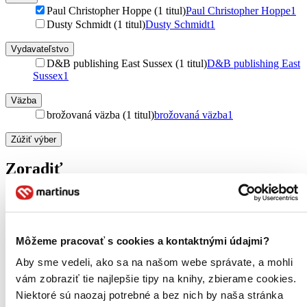
Paul Christopher Hoppe (1 titul)
Paul Christopher Hoppe
1
Dusty Schmidt (1 titul)
Dusty Schmidt
1
Vydavateľstvo
D&B publishing East Sussex (1 titul)
D&B publishing East
Sussex
1
Väzba
brožovaná väzba (1 titul)
brožovaná väzba
1
Zúžiť výber
Zoradiť
Bestsellery
Môžeme pracovať s cookies a kontaktnými údajmi?
Top hodnotené
Novinky
Aby sme vedeli, ako sa na našom webe správate, a mohli
Najdrahšie
vám zobraziť tie najlepšie tipy na knihy, zbierame cookies.
Najlacnejšie
Niektoré sú naozaj potrebné a bez nich by naša stránka
Najvyššia zľava