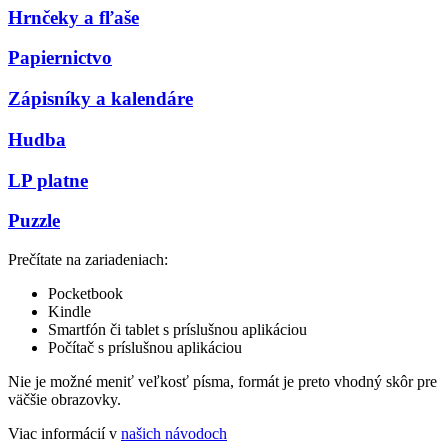
Hrnčeky a fľaše
Papiernictvo
Zápisníky a kalendáre
Hudba
LP platne
Puzzle
Prečítate na zariadeniach:
Pocketbook
Kindle
Smartfón či tablet s príslušnou aplikáciou
Počítač s príslušnou aplikáciou
Nie je možné meniť veľkosť písma, formát je preto vhodný skôr pre
väčšie obrazovky.
Viac informácií v
našich návodoch