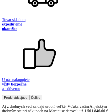
Tovar skladom
expedujeme
okamžite
U nás nakupujete
vždy bezpečne
a s dôverou
Predchádzajúce
Ďalšie
Aj z drobných vecí sa dajú urobiť veľké. Vďaka vašim Anjelským
drobným ste pri nákupoch na Martinuse darovali už
1 501 846,00 €