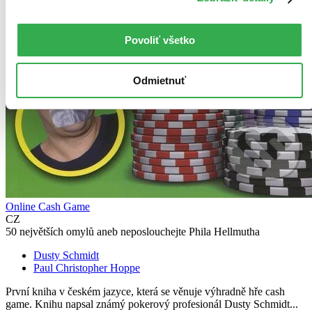
Povoliť všetko
Odmietnuť
Online Cash Game
CZ
50 největších omylů aneb neposlouchejte Phila Hellmutha
Dusty Schmidt
Paul Christopher Hoppe
První kniha v českém jazyce, která se věnuje výhradně hře cash
game. Knihu napsal známý pokerový profesionál Dusty Schmidt...