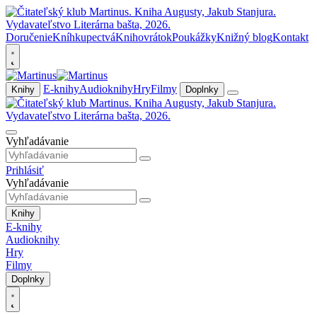
Doručenie
Kníhkupectvá
Knihovrátok
Poukážky
Knižný blog
Kontakt
E-knihy
Audioknihy
Hry
Filmy
Knihy
Doplnky
Vyhľadávanie
Prihlásiť
Vyhľadávanie
Knihy
E-knihy
Audioknihy
Hry
Filmy
Doplnky