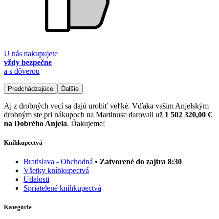
U nás nakupujete
vždy bezpečne
a s dôverou
Predchádzajúce
Ďalšie
Aj z drobných vecí sa dajú urobiť veľké. Vďaka vašim Anjelským
drobným ste pri nákupoch na Martinuse darovali už
1 502 320,00 €
na Dobrého Anjela
. Ďakujeme!
Kníhkupectvá
Bratislava - Obchodná
• Zatvorené do zajtra 8:30
Všetky kníhkupectvá
Udalosti
Spriatelené kníhkupectvá
Kategórie