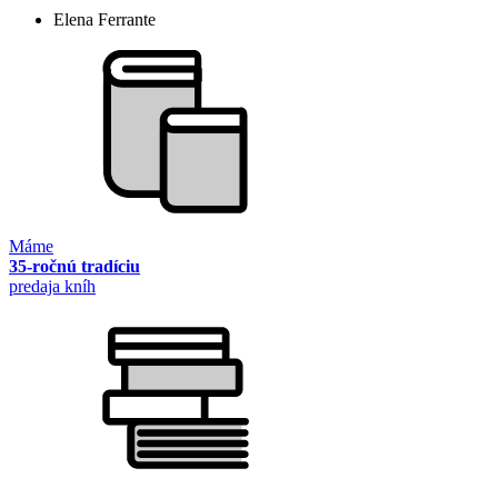
Elena Ferrante
Máme
35-ročnú tradíciu
predaja kníh