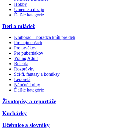
Hobby
Umenie a dizajn
Ďalšie kategórie
Deti a mládež
Knihorad – poradca kníh pre deti
Pre najmenších
Pre prvákov
Pre pubertiakov
Young Adult
Beletria
Rozprávky
Sci-fi, fantasy a komiksy
Leporelá
Náučné knihy
Ďalšie kategórie
Životopisy a reportáže
Kuchárky
Učebnice a slovníky