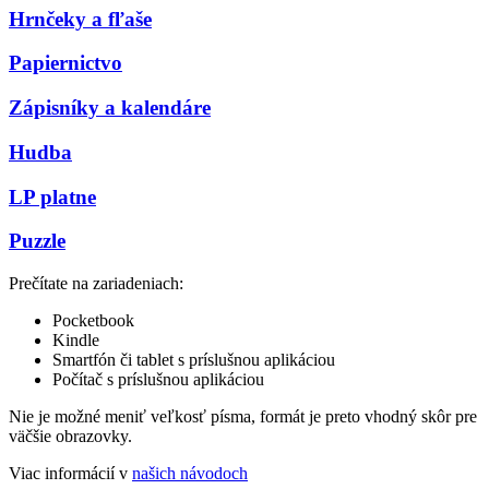
Hrnčeky a fľaše
Papiernictvo
Zápisníky a kalendáre
Hudba
LP platne
Puzzle
Prečítate na zariadeniach:
Pocketbook
Kindle
Smartfón či tablet s príslušnou aplikáciou
Počítač s príslušnou aplikáciou
Nie je možné meniť veľkosť písma, formát je preto vhodný skôr pre
väčšie obrazovky.
Viac informácií v
našich návodoch