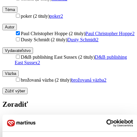
Téma
poker (2 tituly)
poker
2
Autor
Paul Christopher Hoppe (2 tituly)
Paul Christopher Hoppe
2
Dusty Schmidt (2 tituly)
Dusty Schmidt
2
Vydavateľstvo
D&B publishing East Sussex (2 tituly)
D&B publishing
East Sussex
2
Väzba
brožovaná väzba (2 tituly)
brožovaná väzba
2
Zúžiť výber
Zoradiť
Bestsellery