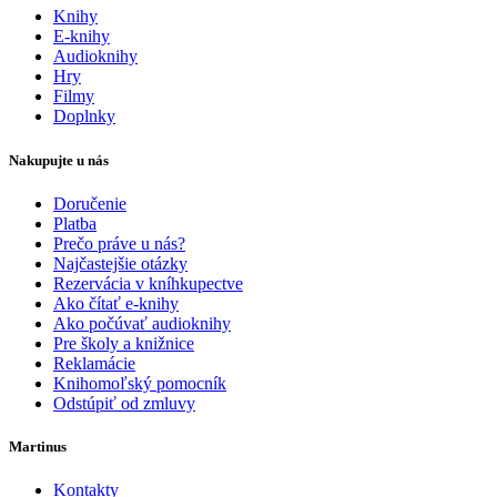
Knihy
E-knihy
Audioknihy
Hry
Filmy
Doplnky
Nakupujte u nás
Doručenie
Platba
Prečo práve u nás?
Najčastejšie otázky
Rezervácia v kníhkupectve
Ako čítať e-knihy
Ako počúvať audioknihy
Pre školy a knižnice
Reklamácie
Knihomoľský pomocník
Odstúpiť od zmluvy
Martinus
Kontakty