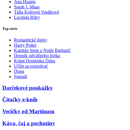
Ana Huang
Sarah J. Maas
Táňa Keleová Vasilková
Lucinda Riley
Top série
Romantické úteky
Harry Potter
Kapitán Stein a Notár Barbarič
Denník odvážneho bojka
Krimi Dominika Dána
Učím sa rozprávať
Duna
Smradi
Darčekové poukážky
Čítačky e-kníh
Vecičky od Martinusu
Káva, čaj a pochutiny