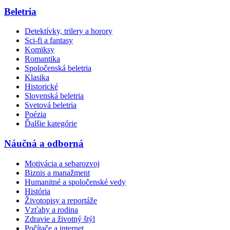
Beletria
Detektívky, trilery a horory
Sci-fi a fantasy
Komiksy
Romantika
Spoločenská beletria
Klasika
Historické
Slovenská beletria
Svetová beletria
Poézia
Ďalšie kategórie
Náučná a odborná
Motivácia a sebarozvoj
Biznis a manažment
Humanitné a spoločenské vedy
História
Životopisy a reportáže
Vzťahy a rodina
Zdravie a životný štýl
Počítače a internet