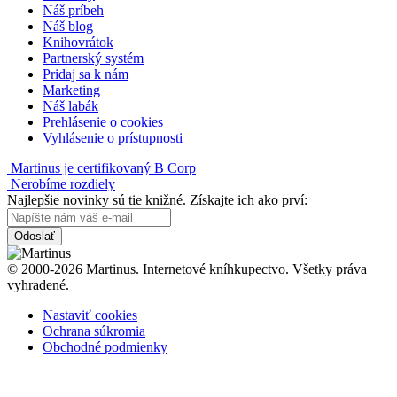
Náš príbeh
Náš blog
Knihovrátok
Partnerský systém
Pridaj sa k nám
Marketing
Náš labák
Prehlásenie o cookies
Vyhlásenie o prístupnosti
Martinus je certifikovaný B Corp
Nerobíme rozdiely
Najlepšie novinky sú tie knižné. Získajte ich ako prví:
Odoslať
© 2000-2026 Martinus. Internetové kníhkupectvo. Všetky práva
vyhradené.
Nastaviť cookies
Ochrana súkromia
Obchodné podmienky