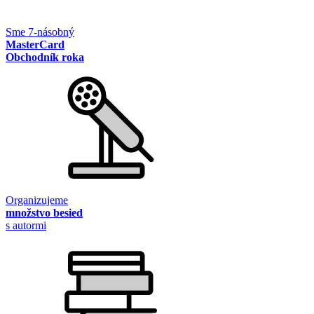
Sme 7-násobný
MasterCard
Obchodník roka
Organizujeme
množstvo besied
s autormi