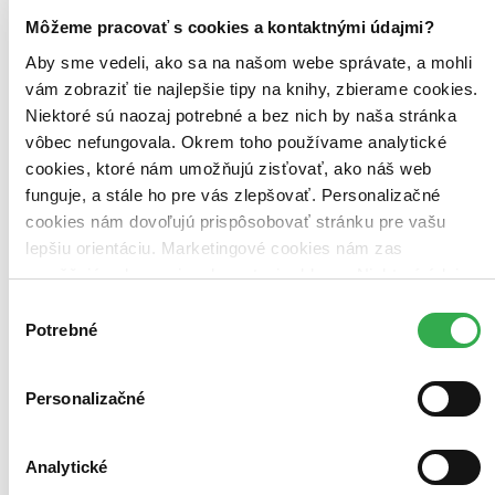
Top hodnotené
Novinky
Môžeme pracovať s cookies a kontaktnými údajmi?
Najdrahšie
Aby sme vedeli, ako sa na našom webe správate, a mohli
Najlacnejšie
Najvyššia zľava
vám zobraziť tie najlepšie tipy na knihy, zbierame cookies.
Niektoré sú naozaj potrebné a bez nich by naša stránka
vôbec nefungovala. Okrem toho používame analytické
Použité filtre
Zrušiť filtre
cookies, ktoré nám umožňujú zisťovať, ako náš web
Autor Paul Christopher Hoppe
funguje, a stále ho pre vás zlepšovať. Personalizačné
cookies nám dovoľujú prispôsobovať stránku pre vašu
lepšiu orientáciu. Marketingové cookies nám zas
umožňujú zobrazenie relevantnej reklamy. Niektoré údaje
zdieľame aj s tretími stranami. Veľmi by nám pomohlo,
Výber
keby sme mohli používať všetky tieto cookies. Ďakujeme!
Potrebné
súhlasu
Personalizačné
Analytické