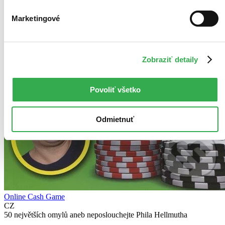
Marketingové
Zobraziť detaily
Povoliť všetko
Odmietnuť
Online Cash Game
CZ
50 největších omylů aneb neposlouchejte Phila Hellmutha