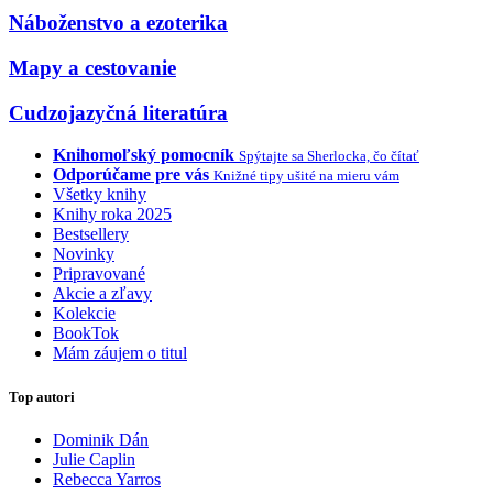
Náboženstvo a ezoterika
Mapy a cestovanie
Cudzojazyčná literatúra
Knihomoľský pomocník
Spýtajte sa Sherlocka, čo čítať
Odporúčame pre vás
Knižné tipy ušité na mieru vám
Všetky knihy
Knihy roka 2025
Bestsellery
Novinky
Pripravované
Akcie a zľavy
Kolekcie
BookTok
Mám záujem o titul
Top autori
Dominik Dán
Julie Caplin
Rebecca Yarros