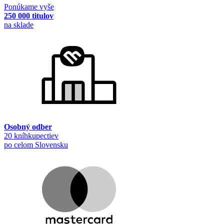
Ponúkame vyše
250 000 titulov
na sklade
Osobný odber
20 kníhkupectiev
po celom Slovensku