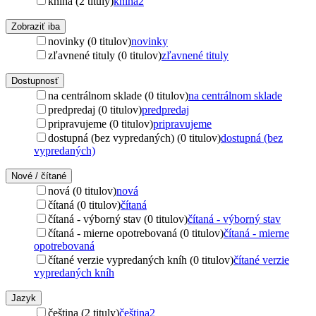
kniha (2 tituly)
kniha
2
Zobraziť iba
novinky (0 titulov)
novinky
zľavnené tituly (0 titulov)
zľavnené tituly
Dostupnosť
na centrálnom sklade (0 titulov)
na centrálnom sklade
predpredaj (0 titulov)
predpredaj
pripravujeme (0 titulov)
pripravujeme
dostupná (bez vypredaných) (0 titulov)
dostupná (bez
vypredaných)
Nové / čítané
nová (0 titulov)
nová
čítaná (0 titulov)
čítaná
čítaná - výborný stav (0 titulov)
čítaná - výborný stav
čítaná - mierne opotrebovaná (0 titulov)
čítaná - mierne
opotrebovaná
čítané verzie vypredaných kníh (0 titulov)
čítané verzie
vypredaných kníh
Jazyk
čeština (2 tituly)
čeština
2