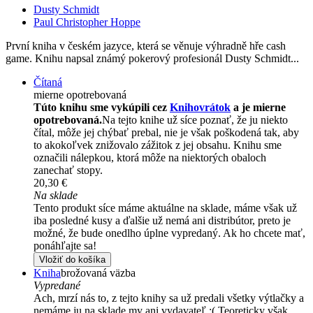
Dusty Schmidt
Paul Christopher Hoppe
První kniha v českém jazyce, která se věnuje výhradně hře cash
game. Knihu napsal známý pokerový profesionál Dusty Schmidt...
Čítaná
mierne opotrebovaná
Túto knihu sme vykúpili cez
Knihovrátok
a je mierne
opotrebovaná.
Na tejto knihe už síce poznať, že ju niekto
čítal, môže jej chýbať prebal, nie je však poškodená tak, aby
to akokoľvek znižovalo zážitok z jej obsahu. Knihu sme
označili nálepkou, ktorá môže na niektorých obaloch
zanechať stopy.
20,30 €
Na sklade
Tento produkt síce máme aktuálne na sklade, máme však už
iba posledné kusy a ďalšie už nemá ani distribútor, preto je
možné, že bude onedlho úplne vypredaný. Ak ho chcete mať,
ponáhľajte sa!
Vložiť do košíka
Kniha
brožovaná väzba
Vypredané
Ach, mrzí nás to, z tejto knihy sa už predali všetky výtlačky a
nemáme ju na sklade my ani vydavateľ :( Teoreticky však