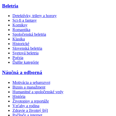
Beletria
Detektívky, trilery a horory
Sci-fi a fantasy
Komiksy
Romantika
Spoločenská beletria
Klasika
Historické
Slovenská beletria
Svetová beletria
Poézia
Ďalšie kategórie
Náučná a odborná
Motivácia a sebarozvoj
Biznis a manažment
Humanitné a spoločenské vedy
História
Životopisy a reportáže
Vzťahy a rodina
Zdravie a životný štýl
Počítače a internet