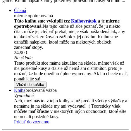
game. Knihu napsal známý pokerový profesionál Dusty Schmidt...
Čítaná
mierne opotrebovaná
Túto knihu sme vykúpili cez
Knihovrátok
a je mierne
opotrebovaná.
Na tejto knihe už síce poznať, že ju niekto
čítal, môže jej chýbať prebal, nie je však poškodená tak, aby
to akokoľvek znižovalo zážitok z jej obsahu. Knihu sme
označili nálepkou, ktorá môže na niektorých obaloch
zanechať stopy.
24,90 €
Na sklade
Tento produkt síce máme aktuálne na sklade, máme však už
iba posledné kusy a ďalšie už nemá ani distribútor, preto je
možné, že bude onedlho úplne vypredaný. Ak ho chcete mať,
ponáhľajte sa!
Vložiť do košíka
Kniha
brožovaná väzba
Vypredané
Ach, mrzí nás to, z tejto knihy sa už predali všetky výtlačky a
nemáme ju na sklade my ani vydavateľ :( Teoreticky však
môžete mať šťastie v niektorých iných obchodoch, ktoré ešte
nepredali posledné kusy.
Pridať do zoznamu