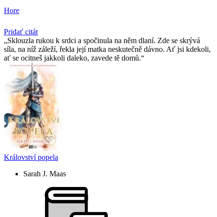
Hore
Pridať citát
Sklouzla rukou k srdci a spočinula na něm dlaní. Zde se skrývá
síla, na níž záleží, řekla její matka neskutečně dávno. Ať jsi kdekoli,
ať se ocitneš jakkoli daleko, zavede tě domů.
Království popela
Sarah J. Maas