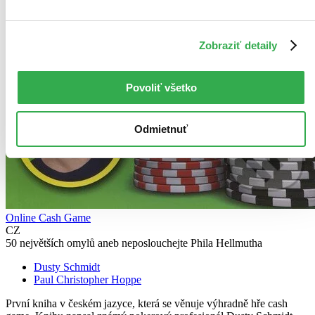
Zobraziť detaily
Povoliť všetko
Odmietnuť
Online Cash Game
CZ
50 největších omylů aneb neposlouchejte Phila Hellmutha
Dusty Schmidt
Paul Christopher Hoppe
První kniha v českém jazyce, která se věnuje výhradně hře cash