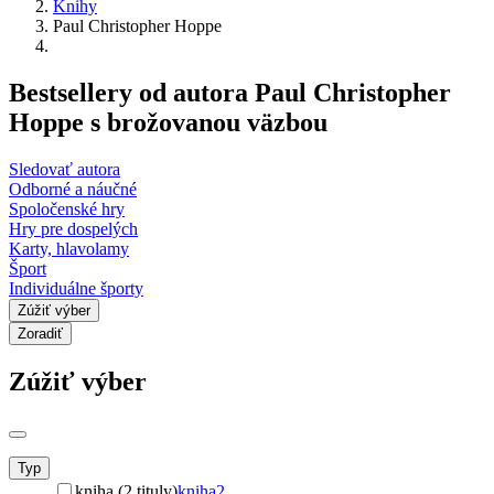
Knihy
Paul Christopher Hoppe
Bestsellery od autora Paul Christopher
Hoppe s brožovanou väzbou
Sledovať autora
Odborné a náučné
Spoločenské hry
Hry pre dospelých
Karty, hlavolamy
Šport
Individuálne športy
Zúžiť výber
Zoradiť
Zúžiť výber
Typ
kniha (2 tituly)
kniha
2