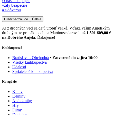
U nás nakupujete
vždy bezpečne
a s dôverou
Predchádzajúce
Ďalšie
Aj z drobných vecí sa dajú urobiť veľké. Vďaka vašim Anjelským
drobným ste pri nákupoch na Martinuse darovali už
1 501 609,00 €
na Dobrého Anjela
. Ďakujeme!
Kníhkupectvá
Bratislava - Obchodná
• Zatvorené do zajtra 10:00
Všetky kníhkupectvá
Udalosti
Spriatelené kníhkupectvá
Kategórie
Knihy
E-knihy
Audioknihy
Hry
Filmy
Doplnky