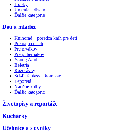
Hobby
Umenie a dizajn
Ďalšie kategórie
Deti a mládež
Knihorad – poradca kníh pre deti
Pre najmenších
Pre prvákov
Pre pubertiakov
Young Adult
Beletria
Rozprávky
Sci-fi, fantasy a komiksy
Leporelá
Náučné knihy
Ďalšie kategórie
Životopisy a reportáže
Kuchárky
Učebnice a slovníky