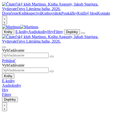
Doručenie
Kníhkupectvá
Knihovrátok
Poukážky
Knižný blog
Kontakt
E-knihy
Audioknihy
Hry
Filmy
Knihy
Doplnky
Vyhľadávanie
Prihlásiť
Vyhľadávanie
Knihy
E-knihy
Audioknihy
Hry
Filmy
Doplnky