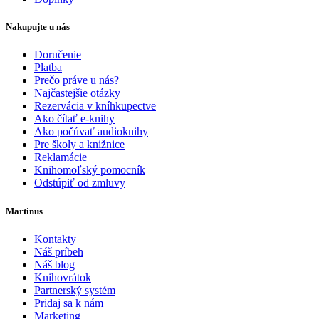
Nakupujte u nás
Doručenie
Platba
Prečo práve u nás?
Najčastejšie otázky
Rezervácia v kníhkupectve
Ako čítať e-knihy
Ako počúvať audioknihy
Pre školy a knižnice
Reklamácie
Knihomoľský pomocník
Odstúpiť od zmluvy
Martinus
Kontakty
Náš príbeh
Náš blog
Knihovrátok
Partnerský systém
Pridaj sa k nám
Marketing