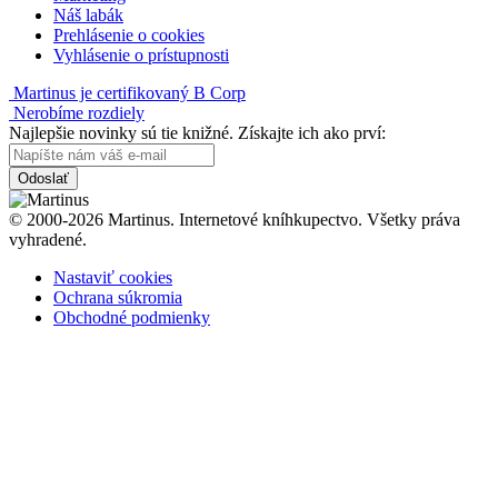
Náš labák
Prehlásenie o cookies
Vyhlásenie o prístupnosti
Martinus je certifikovaný B Corp
Nerobíme rozdiely
Najlepšie novinky sú tie knižné. Získajte ich ako prví:
Odoslať
© 2000-2026 Martinus. Internetové kníhkupectvo. Všetky práva
vyhradené.
Nastaviť cookies
Ochrana súkromia
Obchodné podmienky