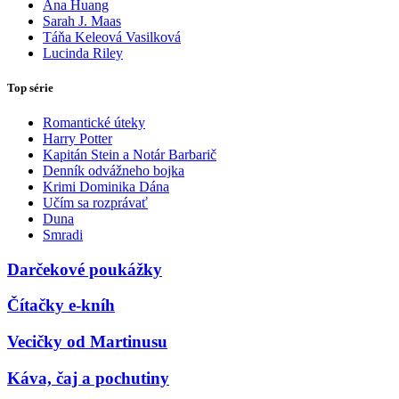
Ana Huang
Sarah J. Maas
Táňa Keleová Vasilková
Lucinda Riley
Top série
Romantické úteky
Harry Potter
Kapitán Stein a Notár Barbarič
Denník odvážneho bojka
Krimi Dominika Dána
Učím sa rozprávať
Duna
Smradi
Darčekové poukážky
Čítačky e-kníh
Vecičky od Martinusu
Káva, čaj a pochutiny