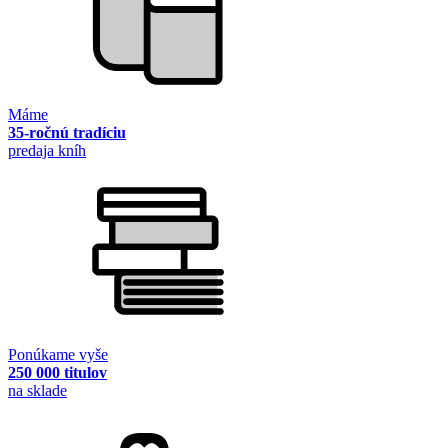
Máme
35-ročnú tradíciu
predaja kníh
Ponúkame vyše
250 000 titulov
na sklade