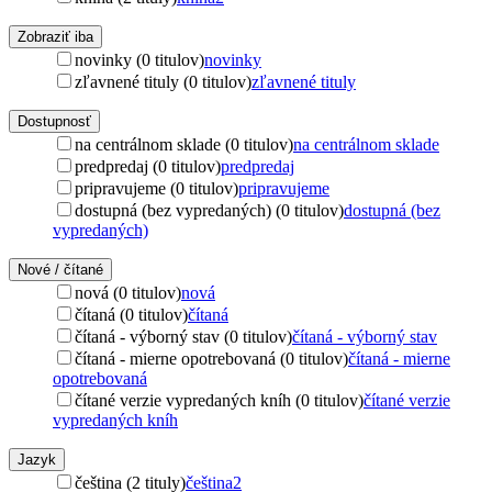
Zobraziť iba
novinky (0 titulov)
novinky
zľavnené tituly (0 titulov)
zľavnené tituly
Dostupnosť
na centrálnom sklade (0 titulov)
na centrálnom sklade
predpredaj (0 titulov)
predpredaj
pripravujeme (0 titulov)
pripravujeme
dostupná (bez vypredaných) (0 titulov)
dostupná (bez
vypredaných)
Nové / čítané
nová (0 titulov)
nová
čítaná (0 titulov)
čítaná
čítaná - výborný stav (0 titulov)
čítaná - výborný stav
čítaná - mierne opotrebovaná (0 titulov)
čítaná - mierne
opotrebovaná
čítané verzie vypredaných kníh (0 titulov)
čítané verzie
vypredaných kníh
Jazyk
čeština (2 tituly)
čeština
2