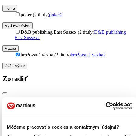
Téma
poker (2 tituly)
poker
2
Vydavateľstvo
D&B publishing East Sussex (2 tituly)
D&B publishing
East Sussex
2
Väzba
brožovaná väzba (2 tituly)
brožovaná väzba
2
Zúžiť výber
Zoradiť
Bestsellery
Top hodnotené
Novinky
Najdrahšie
Môžeme pracovať s cookies a kontaktnými údajmi?
Najlacnejšie
Najvyššia zľava