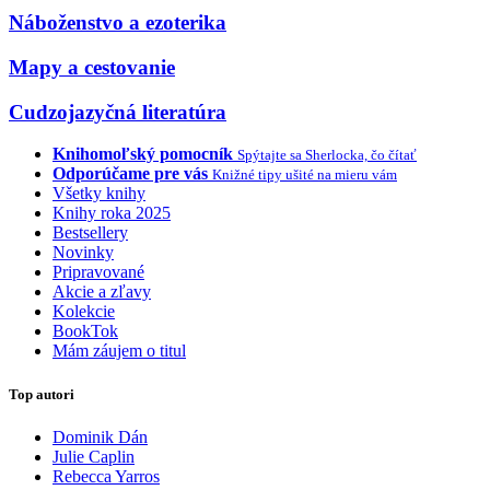
Náboženstvo a ezoterika
Mapy a cestovanie
Cudzojazyčná literatúra
Knihomoľský pomocník
Spýtajte sa Sherlocka, čo čítať
Odporúčame pre vás
Knižné tipy ušité na mieru vám
Všetky knihy
Knihy roka 2025
Bestsellery
Novinky
Pripravované
Akcie a zľavy
Kolekcie
BookTok
Mám záujem o titul
Top autori
Dominik Dán
Julie Caplin
Rebecca Yarros