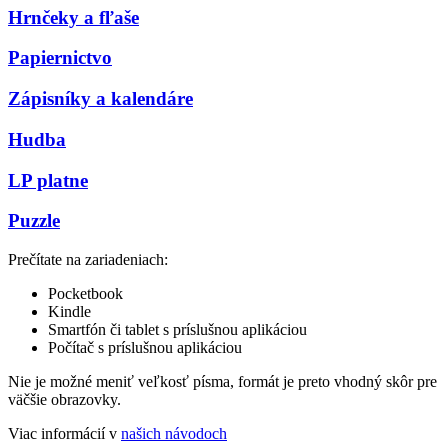
Hrnčeky a fľaše
Papiernictvo
Zápisníky a kalendáre
Hudba
LP platne
Puzzle
Prečítate na zariadeniach:
Pocketbook
Kindle
Smartfón či tablet s príslušnou aplikáciou
Počítač s príslušnou aplikáciou
Nie je možné meniť veľkosť písma, formát je preto vhodný skôr pre
väčšie obrazovky.
Viac informácií v
našich návodoch