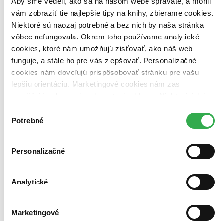
Aby sme vedeli, ako sa na našom webe správate, a mohli
vám zobraziť tie najlepšie tipy na knihy, zbierame cookies.
Použité filtre
Niektoré sú naozaj potrebné a bez nich by naša stránka
Zrušiť filtre
vôbec nefungovala. Okrem toho používame analytické
S brožovanou väzbou
cookies, ktoré nám umožňujú zisťovať, ako náš web
funguje, a stále ho pre vás zlepšovať. Personalizačné
cookies nám dovoľujú prispôsobovať stránku pre vašu
lepšiu orientáciu. Marketingové cookies nám zas
umožňujú zobrazenie relevantnej reklamy. Niektoré údaje
zdieľame aj s tretími stranami. Veľmi by nám pomohlo,
Výber
keby sme mohli používať všetky tieto cookies. Ďakujeme!
Potrebné
súhlasu
Personalizačné
Analytické
Marketingové