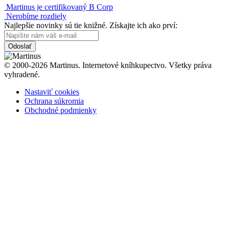
Martinus je certifikovaný B Corp
Nerobíme rozdiely
Najlepšie novinky sú tie knižné. Získajte ich ako prví:
Odoslať
© 2000-2026 Martinus. Internetové kníhkupectvo. Všetky práva
vyhradené.
Nastaviť cookies
Ochrana súkromia
Obchodné podmienky