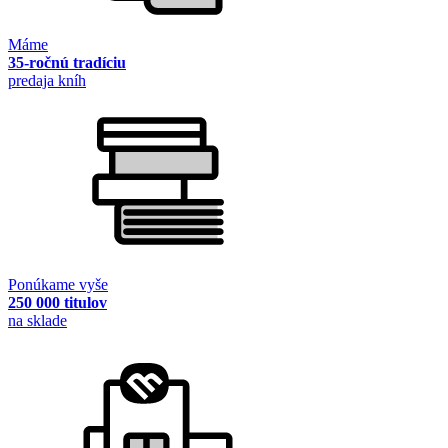
Máme
35-ročnú tradíciu
predaja kníh
Ponúkame vyše
250 000 titulov
na sklade