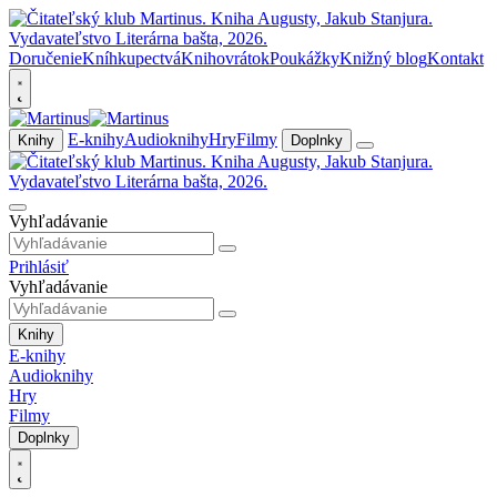
Doručenie
Kníhkupectvá
Knihovrátok
Poukážky
Knižný blog
Kontakt
E-knihy
Audioknihy
Hry
Filmy
Knihy
Doplnky
Vyhľadávanie
Prihlásiť
Vyhľadávanie
Knihy
E-knihy
Audioknihy
Hry
Filmy
Doplnky