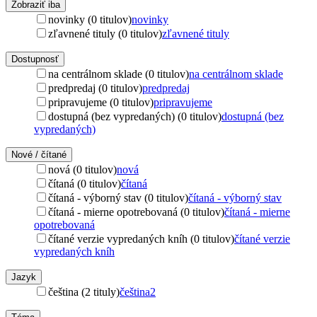
Zobraziť iba
novinky (0 titulov)
novinky
zľavnené tituly (0 titulov)
zľavnené tituly
Dostupnosť
na centrálnom sklade (0 titulov)
na centrálnom sklade
predpredaj (0 titulov)
predpredaj
pripravujeme (0 titulov)
pripravujeme
dostupná (bez vypredaných) (0 titulov)
dostupná (bez
vypredaných)
Nové / čítané
nová (0 titulov)
nová
čítaná (0 titulov)
čítaná
čítaná - výborný stav (0 titulov)
čítaná - výborný stav
čítaná - mierne opotrebovaná (0 titulov)
čítaná - mierne
opotrebovaná
čítané verzie vypredaných kníh (0 titulov)
čítané verzie
vypredaných kníh
Jazyk
čeština (2 tituly)
čeština
2