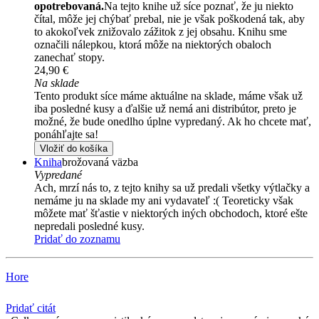
opotrebovaná.
Na tejto knihe už síce poznať, že ju niekto
čítal, môže jej chýbať prebal, nie je však poškodená tak, aby
to akokoľvek znižovalo zážitok z jej obsahu. Knihu sme
označili nálepkou, ktorá môže na niektorých obaloch
zanechať stopy.
24,90 €
Na sklade
Tento produkt síce máme aktuálne na sklade, máme však už
iba posledné kusy a ďalšie už nemá ani distribútor, preto je
možné, že bude onedlho úplne vypredaný. Ak ho chcete mať,
ponáhľajte sa!
Vložiť do košíka
Kniha
brožovaná väzba
Vypredané
Ach, mrzí nás to, z tejto knihy sa už predali všetky výtlačky a
nemáme ju na sklade my ani vydavateľ :( Teoreticky však
môžete mať šťastie v niektorých iných obchodoch, ktoré ešte
nepredali posledné kusy.
Pridať do zoznamu
Hore
Pridať citát