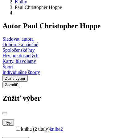
Knihy
Paul Christopher Hoppe
Autor Paul Christopher Hoppe
Sledovať autora
Odborné a náučné
Spoločenské hry
Hry pre dospelých
Karty, hlavolamy
Šport
Individuálne športy
Zúžiť výber
Zoradiť
Zúžiť výber
Typ
kniha (2 tituly)
kniha
2