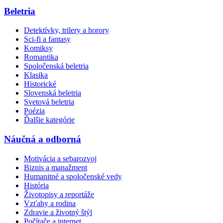
Beletria
Detektívky, trilery a horory
Sci-fi a fantasy
Komiksy
Romantika
Spoločenská beletria
Klasika
Historické
Slovenská beletria
Svetová beletria
Poézia
Ďalšie kategórie
Náučná a odborná
Motivácia a sebarozvoj
Biznis a manažment
Humanitné a spoločenské vedy
História
Životopisy a reportáže
Vzťahy a rodina
Zdravie a životný štýl
Počítače a internet