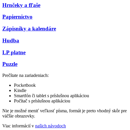
Hrnčeky a fľaše
Papiernictvo
Zápisníky a kalendáre
Hudba
LP platne
Puzzle
Prečítate na zariadeniach:
Pocketbook
Kindle
Smartfón či tablet s príslušnou aplikáciou
Počítač s príslušnou aplikáciou
Nie je možné meniť veľkosť písma, formát je preto vhodný skôr pre
väčšie obrazovky.
Viac informácií v
našich návodoch