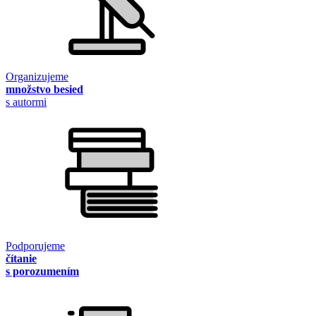
Organizujeme
množstvo besied
s autormi
Podporujeme
čítanie
s porozumením