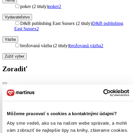
Téma
poker (2 tituly)
poker
2
Vydavateľstvo
D&B publishing East Sussex (2 tituly)
D&B publishing
East Sussex
2
Väzba
brožovaná väzba (2 tituly)
brožovaná väzba
2
Zúžiť výber
Zoradiť
Bestsellery
Top hodnotené
Novinky
Najdrahšie
Môžeme pracovať s cookies a kontaktnými údajmi?
Najlacnejšie
Aby sme vedeli, ako sa na našom webe správate, a mohli
Najvyššia zľava
vám zobraziť tie najlepšie tipy na knihy, zbierame cookies.