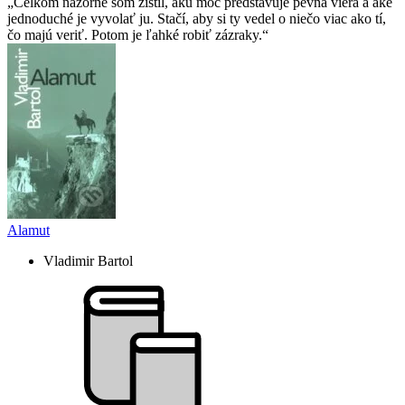
Celkom názorne som zistil, akú moc predstavuje pevná viera a aké
jednoduché je vyvolať ju. Stačí, aby si ty vedel o niečo viac ako tí,
čo majú veriť. Potom je ľahké robiť zázraky.
Alamut
Vladimir Bartol