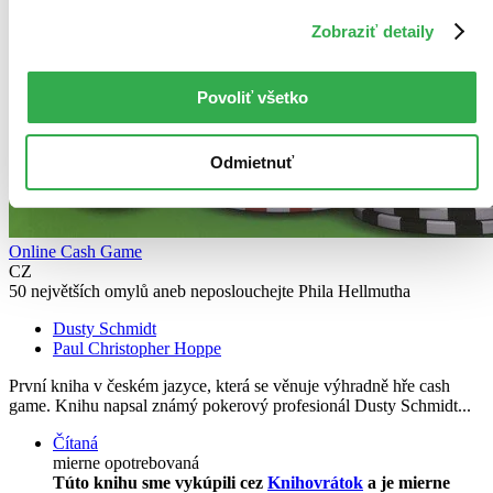
Zobraziť detaily
Povoliť všetko
Odmietnuť
Online Cash Game
CZ
50 největších omylů aneb neposlouchejte Phila Hellmutha
Dusty Schmidt
Paul Christopher Hoppe
První kniha v českém jazyce, která se věnuje výhradně hře cash
game. Knihu napsal známý pokerový profesionál Dusty Schmidt...
Čítaná
mierne opotrebovaná
Túto knihu sme vykúpili cez
Knihovrátok
a je mierne