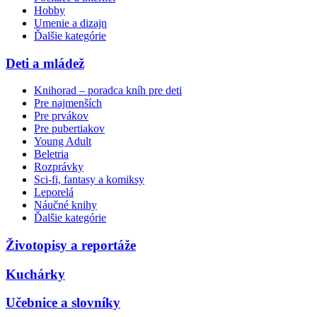
Hobby
Umenie a dizajn
Ďalšie kategórie
Deti a mládež
Knihorad – poradca kníh pre deti
Pre najmenších
Pre prvákov
Pre pubertiakov
Young Adult
Beletria
Rozprávky
Sci-fi, fantasy a komiksy
Leporelá
Náučné knihy
Ďalšie kategórie
Životopisy a reportáže
Kuchárky
Učebnice a slovníky