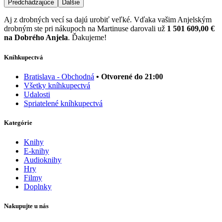
Predchádzajúce
Ďalšie
Aj z drobných vecí sa dajú urobiť veľké. Vďaka vašim Anjelským
drobným ste pri nákupoch na Martinuse darovali už
1 501 609,00 €
na Dobrého Anjela
. Ďakujeme!
Kníhkupectvá
Bratislava - Obchodná
• Otvorené do 21:00
Všetky kníhkupectvá
Udalosti
Spriatelené kníhkupectvá
Kategórie
Knihy
E-knihy
Audioknihy
Hry
Filmy
Doplnky
Nakupujte u nás