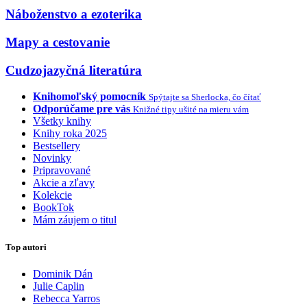
Náboženstvo a ezoterika
Mapy a cestovanie
Cudzojazyčná literatúra
Knihomoľský pomocník
Spýtajte sa Sherlocka, čo čítať
Odporúčame pre vás
Knižné tipy ušité na mieru vám
Všetky knihy
Knihy roka 2025
Bestsellery
Novinky
Pripravované
Akcie a zľavy
Kolekcie
BookTok
Mám záujem o titul
Top autori
Dominik Dán
Julie Caplin
Rebecca Yarros