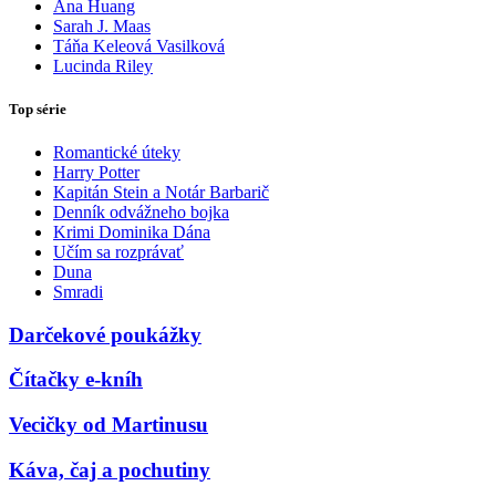
Ana Huang
Sarah J. Maas
Táňa Keleová Vasilková
Lucinda Riley
Top série
Romantické úteky
Harry Potter
Kapitán Stein a Notár Barbarič
Denník odvážneho bojka
Krimi Dominika Dána
Učím sa rozprávať
Duna
Smradi
Darčekové poukážky
Čítačky e-kníh
Vecičky od Martinusu
Káva, čaj a pochutiny