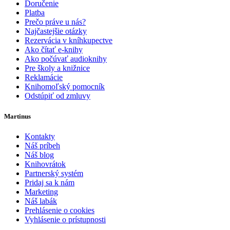
Doručenie
Platba
Prečo práve u nás?
Najčastejšie otázky
Rezervácia v kníhkupectve
Ako čítať e-knihy
Ako počúvať audioknihy
Pre školy a knižnice
Reklamácie
Knihomoľský pomocník
Odstúpiť od zmluvy
Martinus
Kontakty
Náš príbeh
Náš blog
Knihovrátok
Partnerský systém
Pridaj sa k nám
Marketing
Náš labák
Prehlásenie o cookies
Vyhlásenie o prístupnosti