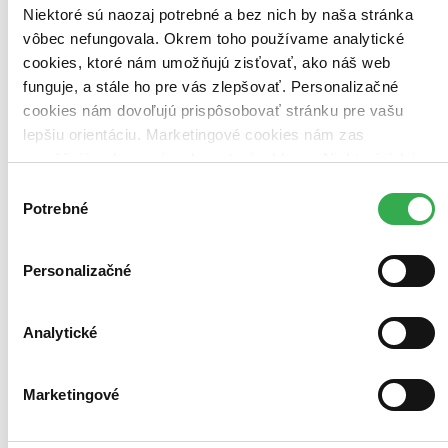
Niektoré sú naozaj potrebné a bez nich by naša stránka
vôbec nefungovala. Okrem toho používame analytické
cookies, ktoré nám umožňujú zisťovať, ako náš web
funguje, a stále ho pre vás zlepšovať. Personalizačné
cookies nám dovoľujú prispôsobovať stránku pre vašu
lepšiu orientáciu. Marketingové cookies nám zas
umožňujú zobrazenie relevantnej reklamy. Niektoré údaje
zdieľame aj s tretími stranami. Veľmi by nám pomohlo,
Výber
keby sme mohli používať všetky tieto cookies. Ďakujeme!
Potrebné
súhlasu
Personalizačné
Analytické
Marketingové