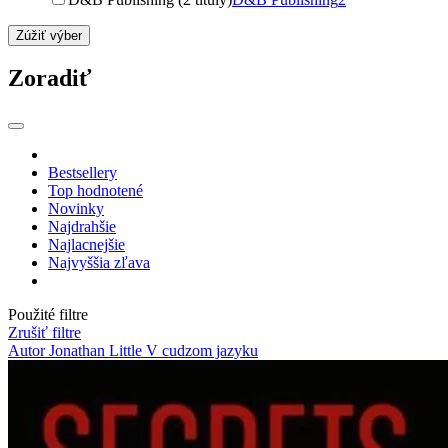
Zúžiť výber
Zoradiť
Bestsellery
Top hodnotené
Novinky
Najdrahšie
Najlacnejšie
Najvyššia zľava
Použité filtre
Zrušiť filtre
Autor Jonathan Little
V cudzom jazyku