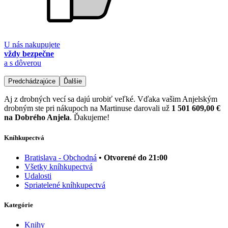
U nás nakupujete
vždy bezpečne
a s dôverou
Predchádzajúce
Ďalšie
Aj z drobných vecí sa dajú urobiť veľké. Vďaka vašim Anjelským
drobným ste pri nákupoch na Martinuse darovali už
1 501 609,00 €
na Dobrého Anjela
. Ďakujeme!
Kníhkupectvá
Bratislava - Obchodná
• Otvorené do 21:00
Všetky kníhkupectvá
Udalosti
Spriatelené kníhkupectvá
Kategórie
Knihy