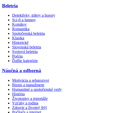
Beletria
Detektívky, trilery a horory
Sci-fi a fantasy
Komiksy
Romantika
Spoločenská beletria
Klasika
Historické
Slovenská beletria
Svetová beletria
Poézia
Ďalšie kategórie
Náučná a odborná
Motivácia a sebarozvoj
Biznis a manažment
Humanitné a spoločenské vedy
História
Životopisy a reportáže
Vzťahy a rodina
Zdravie a životný štýl
Počítače a internet