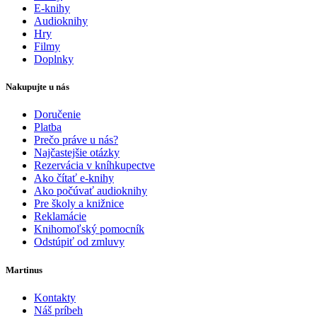
E-knihy
Audioknihy
Hry
Filmy
Doplnky
Nakupujte u nás
Doručenie
Platba
Prečo práve u nás?
Najčastejšie otázky
Rezervácia v kníhkupectve
Ako čítať e-knihy
Ako počúvať audioknihy
Pre školy a knižnice
Reklamácie
Knihomoľský pomocník
Odstúpiť od zmluvy
Martinus
Kontakty
Náš príbeh