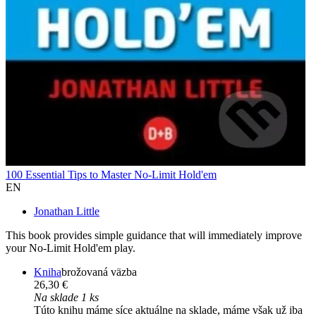
100 Essential Tips to Master No-Limit Hold'em
EN
Jonathan Little
This book provides simple guidance that will immediately improve
your No-Limit Hold'em play.
Kniha
brožovaná väzba
26,30 €
Na sklade 1 ks
Túto knihu máme síce aktuálne na sklade, máme však už iba