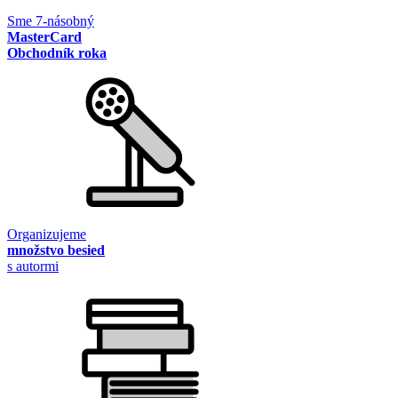
Sme 7-násobný
MasterCard
Obchodník roka
Organizujeme
množstvo besied
s autormi