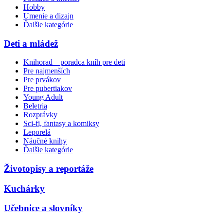
Hobby
Umenie a dizajn
Ďalšie kategórie
Deti a mládež
Knihorad – poradca kníh pre deti
Pre najmenších
Pre prvákov
Pre pubertiakov
Young Adult
Beletria
Rozprávky
Sci-fi, fantasy a komiksy
Leporelá
Náučné knihy
Ďalšie kategórie
Životopisy a reportáže
Kuchárky
Učebnice a slovníky