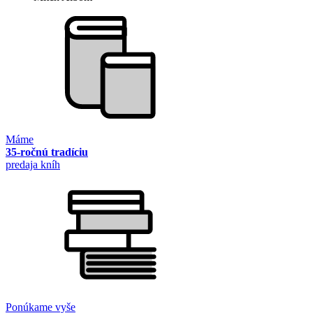
Máme
35-ročnú tradíciu
predaja kníh
Ponúkame vyše