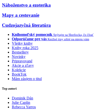
Náboženstvo a ezoterika
Mapy a cestovanie
Cudzojazyčná literatúra
Knihomoľský pomocník
Spýtajte sa Sherlocka, čo čítať
Odporúčame pre vás
Knižné tipy ušité na mieru vám
Všetky knihy
Knihy roka 2025
Bestsellery
Novinky
Pripravované
Akcie a zľavy
Kolekcie
BookTok
Mám záujem o titul
Top autori
Dominik Dán
Julie Caplin
Rebecca Yarros