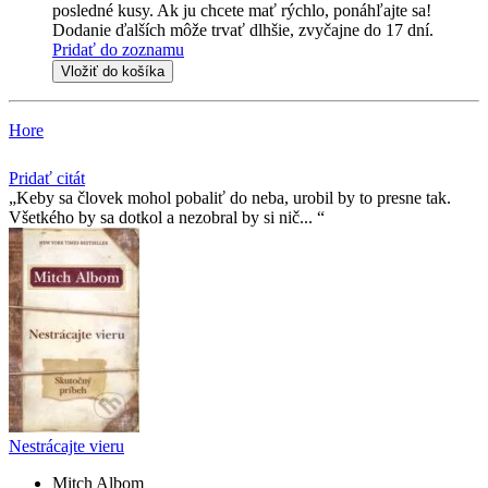
posledné kusy. Ak ju chcete mať rýchlo, ponáhľajte sa!
Dodanie ďalších môže trvať dlhšie, zvyčajne do 17 dní.
Pridať do zoznamu
Vložiť do košíka
Hore
Pridať citát
Keby sa človek mohol pobaliť do neba, urobil by to presne tak.
Všetkého by sa dotkol a nezobral by si nič...
Nestrácajte vieru
Mitch Albom