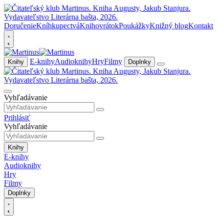
Doručenie
Kníhkupectvá
Knihovrátok
Poukážky
Knižný blog
Kontakt
E-knihy
Audioknihy
Hry
Filmy
Knihy
Doplnky
Vyhľadávanie
Prihlásiť
Vyhľadávanie
Knihy
E-knihy
Audioknihy
Hry
Filmy
Doplnky