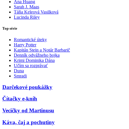
Ana Huang
Sarah J. Maas
Táňa Keleová Vasilková
Lucinda Riley
Top série
Romantické úteky
Harry Potter
Kapitán Stein a Notár Barbarič
Denník odvážneho bojka
Krimi Dominika Dána
Učím sa rozprávať
Duna
Smradi
Darčekové poukážky
Čítačky e-kníh
Vecičky od Martinusu
Káva, čaj a pochutiny