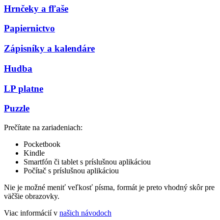
Hrnčeky a fľaše
Papiernictvo
Zápisníky a kalendáre
Hudba
LP platne
Puzzle
Prečítate na zariadeniach:
Pocketbook
Kindle
Smartfón či tablet s príslušnou aplikáciou
Počítač s príslušnou aplikáciou
Nie je možné meniť veľkosť písma, formát je preto vhodný skôr pre
väčšie obrazovky.
Viac informácií v
našich návodoch