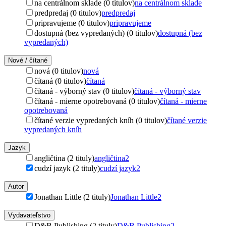
na centrálnom sklade (0 titulov)
na centrálnom sklade
predpredaj (0 titulov)
predpredaj
pripravujeme (0 titulov)
pripravujeme
dostupná (bez vypredaných) (0 titulov)
dostupná (bez
vypredaných)
Nové / čítané
nová (0 titulov)
nová
čítaná (0 titulov)
čítaná
čítaná - výborný stav (0 titulov)
čítaná - výborný stav
čítaná - mierne opotrebovaná (0 titulov)
čítaná - mierne
opotrebovaná
čítané verzie vypredaných kníh (0 titulov)
čítané verzie
vypredaných kníh
Jazyk
angličtina (2 tituly)
angličtina
2
cudzí jazyk (2 tituly)
cudzí jazyk
2
Autor
Jonathan Little (2 tituly)
Jonathan Little
2
Vydavateľstvo
D&B Publishing (2 tituly)
D&B Publishing
2