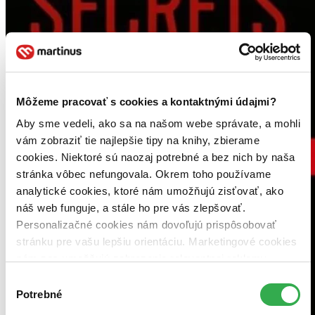
Môžeme pracovať s cookies a kontaktnými údajmi?
Aby sme vedeli, ako sa na našom webe správate, a mohli
vám zobraziť tie najlepšie tipy na knihy, zbierame
cookies. Niektoré sú naozaj potrebné a bez nich by naša
stránka vôbec nefungovala. Okrem toho používame
analytické cookies, ktoré nám umožňujú zisťovať, ako
náš web funguje, a stále ho pre vás zlepšovať.
Personalizačné cookies nám dovoľujú prispôsobovať
stránku pre vašu lepšiu orientáciu. Marketingové cookies
nám zas umožňujú zobrazenie relevantnej reklamy.
Niektoré údaje zdieľame aj s tretími stranami. Veľmi by
Výber
nám pomohlo, keby sme mohli používať všetky tieto
Potrebné
súhlasu
cookies. Ďakujeme!