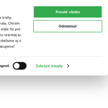
Povoliť všetko
a knihy,
ovala. Okrem
Odmietnuť
stále ho pre
u orientáciu.
dieľame aj s
Ďakujeme!
ngové
Zobraziť detaily