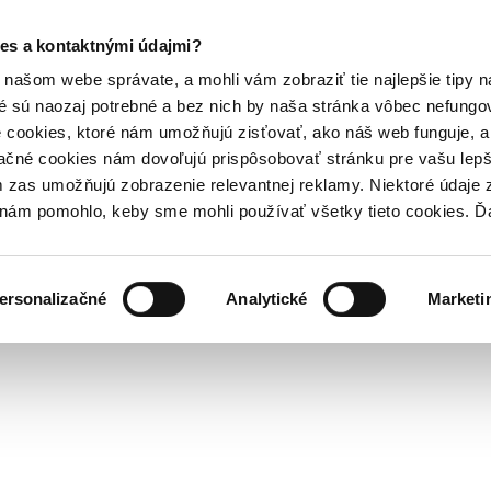
es a kontaktnými údajmi?
našom webe správate, a mohli vám zobraziť tie najlepšie tipy n
é sú naozaj potrebné a bez nich by naša stránka vôbec nefung
 cookies, ktoré nám umožňujú zisťovať, ako náš web funguje, a 
ačné cookies nám dovoľujú prispôsobovať stránku pre vašu lepši
zas umožňujú zobrazenie relevantnej reklamy. Niektoré údaje z
y nám pomohlo, keby sme mohli používať všetky tieto cookies. 
ersonalizačné
Analytické
Marketi