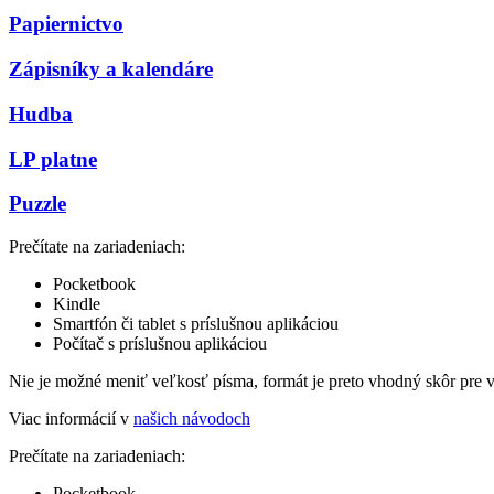
Papiernictvo
Zápisníky a kalendáre
Hudba
LP platne
Puzzle
Prečítate na zariadeniach:
Pocketbook
Kindle
Smartfón či tablet s príslušnou aplikáciou
Počítač s príslušnou aplikáciou
Nie je možné meniť veľkosť písma, formát je preto vhodný skôr pre 
Viac informácií v
našich návodoch
Prečítate na zariadeniach:
Pocketbook