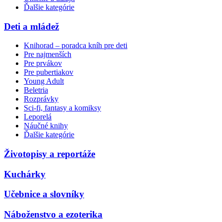
Ďalšie kategórie
Deti a mládež
Knihorad – poradca kníh pre deti
Pre najmenších
Pre prvákov
Pre pubertiakov
Young Adult
Beletria
Rozprávky
Sci-fi, fantasy a komiksy
Leporelá
Náučné knihy
Ďalšie kategórie
Životopisy a reportáže
Kuchárky
Učebnice a slovníky
Náboženstvo a ezoterika