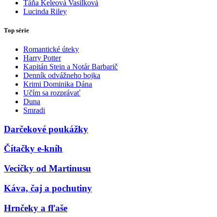
Táňa Keleová Vasilková
Lucinda Riley
Top série
Romantické úteky
Harry Potter
Kapitán Stein a Notár Barbarič
Denník odvážneho bojka
Krimi Dominika Dána
Učím sa rozprávať
Duna
Smradi
Darčekové poukážky
Čítačky e-kníh
Vecičky od Martinusu
Káva, čaj a pochutiny
Hrnčeky a fľaše