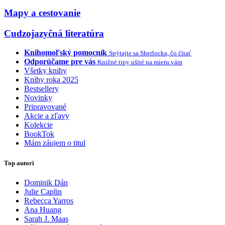
Mapy a cestovanie
Cudzojazyčná literatúra
Knihomoľský pomocník
Spýtajte sa Sherlocka, čo čítať
Odporúčame pre vás
Knižné tipy ušité na mieru vám
Všetky knihy
Knihy roka 2025
Bestsellery
Novinky
Pripravované
Akcie a zľavy
Kolekcie
BookTok
Mám záujem o titul
Top autori
Dominik Dán
Julie Caplin
Rebecca Yarros
Ana Huang
Sarah J. Maas