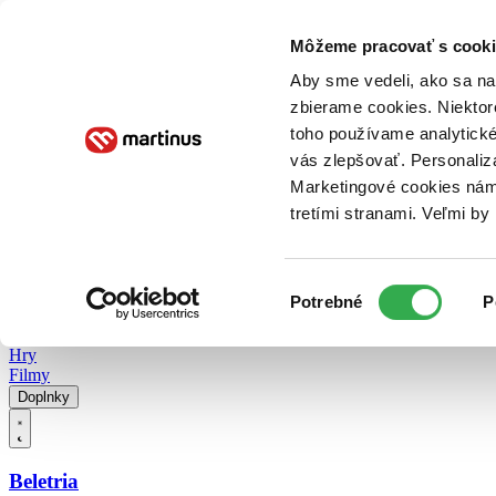
Doručenie
Kníhkupectvá
Knihovrátok
Poukážky
Knižný blog
Kontakt
Môžeme pracovať s cooki
Aby sme vedeli, ako sa na 
zbierame cookies. Niektor
E-knihy
Audioknihy
Hry
Filmy
Knihy
Doplnky
toho používame analytické
vás zlepšovať. Personaliz
Vyhľadávanie
Marketingové cookies nám 
tretími stranami. Veľmi b
Prihlásiť
Vyhľadávanie
Výber
Knihy
Potrebné
P
súhlasu
E-knihy
Audioknihy
Hry
Filmy
Doplnky
Beletria