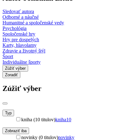
Sledovať autora
Odborné a náučné
Humanitné a spoločenské vedy
Psychológia
Spoločenské hry
Hry pre dospelých
Karty, hlavolamy
Zdravie a životný štýl
Šport
Individuálne športy
Zúžiť výber
Zoradiť
Zúžiť výber
Typ
kniha (10 titulov)
kniha
10
Zobraziť iba
novinky (0 titulov)
novinky