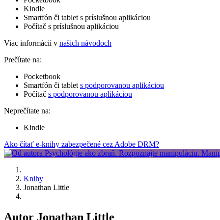
Kindle
Smartfón či tablet s príslušnou aplikáciou
Počítač s príslušnou aplikáciou
Viac informácií v
našich návodoch
Prečítate na:
Pocketbook
Smartfón či tablet
s podporovanou aplikáciou
Počítač
s podporovanou aplikáciou
Neprečítate na:
Kindle
Ako čítať e-knihy zabezpečené cez Adobe DRM?
Knihy
Jonathan Little
Autor Jonathan Little