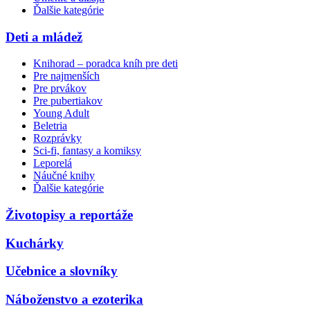
Ďalšie kategórie
Deti a mládež
Knihorad – poradca kníh pre deti
Pre najmenších
Pre prvákov
Pre pubertiakov
Young Adult
Beletria
Rozprávky
Sci-fi, fantasy a komiksy
Leporelá
Náučné knihy
Ďalšie kategórie
Životopisy a reportáže
Kuchárky
Učebnice a slovníky
Náboženstvo a ezoterika