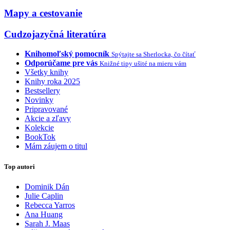
Mapy a cestovanie
Cudzojazyčná literatúra
Knihomoľský pomocník
Spýtajte sa Sherlocka, čo čítať
Odporúčame pre vás
Knižné tipy ušité na mieru vám
Všetky knihy
Knihy roka 2025
Bestsellery
Novinky
Pripravované
Akcie a zľavy
Kolekcie
BookTok
Mám záujem o titul
Top autori
Dominik Dán
Julie Caplin
Rebecca Yarros
Ana Huang
Sarah J. Maas