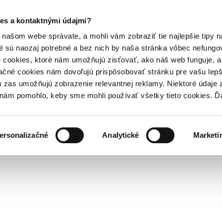
es a kontaktnými údajmi?
našom webe správate, a mohli vám zobraziť tie najlepšie tipy n
é sú naozaj potrebné a bez nich by naša stránka vôbec nefung
 cookies, ktoré nám umožňujú zisťovať, ako náš web funguje, a 
ačné cookies nám dovoľujú prispôsobovať stránku pre vašu lepši
zas umožňujú zobrazenie relevantnej reklamy. Niektoré údaje z
y nám pomohlo, keby sme mohli používať všetky tieto cookies. 
ersonalizačné
Analytické
Marketi