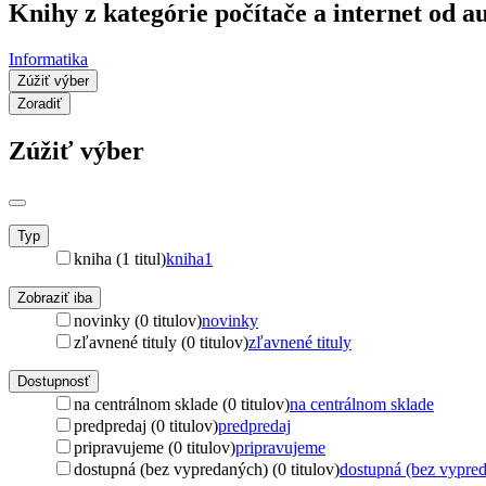
Knihy z kategórie počítače a internet od 
Informatika
Zúžiť výber
Zoradiť
Zúžiť výber
Typ
kniha (1 titul)
kniha
1
Zobraziť iba
novinky (0 titulov)
novinky
zľavnené tituly (0 titulov)
zľavnené tituly
Dostupnosť
na centrálnom sklade (0 titulov)
na centrálnom sklade
predpredaj (0 titulov)
predpredaj
pripravujeme (0 titulov)
pripravujeme
dostupná (bez vypredaných) (0 titulov)
dostupná (bez vypre