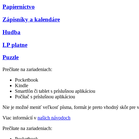
Papiernictvo
Zápisníky a kalendáre
Hudba
LP platne
Puzzle
Prečítate na zariadeniach:
Pocketbook
Kindle
Smartfón či tablet s príslušnou aplikáciou
Počítač s príslušnou aplikáciou
Nie je možné meniť veľkosť písma, formát je preto vhodný skôr pre 
Viac informácií v
našich návodoch
Prečítate na zariadeniach:
Pocketbook