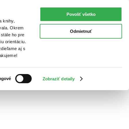
Povoliť všetko
a knihy,
ovala. Okrem
Odmietnuť
stále ho pre
u orientáciu.
dieľame aj s
Ďakujeme!
ngové
Zobraziť detaily