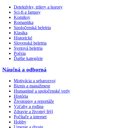
Detektívky, trilery a horory
Sci-fi a fantasy
Komiksy
Romantika
Spoločenská beletria
Klasika
Historické
Slovenská beletria
Svetová beletria
Poézia
Ďalšie kategórie
Náučná a odborná
Motivácia a sebarozvoj
Biznis a manažment
Humanitné a spoločenské vedy
História
Životopisy a reportáže
Vzťahy a rodina
Zdravie a životný štýl
Počítače a internet
Hobby
Umenie a dizajn