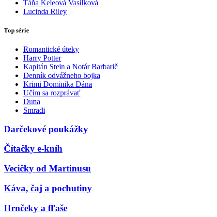
Táňa Keleová Vasilková
Lucinda Riley
Top série
Romantické úteky
Harry Potter
Kapitán Stein a Notár Barbarič
Denník odvážneho bojka
Krimi Dominika Dána
Učím sa rozprávať
Duna
Smradi
Darčekové poukážky
Čítačky e-kníh
Vecičky od Martinusu
Káva, čaj a pochutiny
Hrnčeky a fľaše