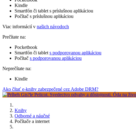
Kindle
Smartfón či tablet s príslušnou aplikáciou
Počítač s príslušnou aplikáciou
Viac informácií v
našich návodoch
Prečítate na:
Pocketbook
Smartfón či tablet
s podporovanou aplikáciou
Počítač
s podporovanou aplikáciou
Neprečítate na:
Kindle
Ako čítať e-knihy zabezpečené cez Adobe DRM?
Knihy
Odborné a náučné
Počítače a internet