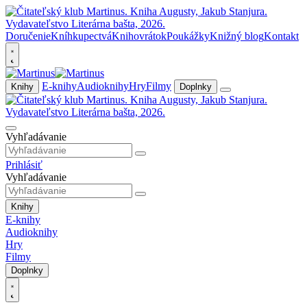
Doručenie
Kníhkupectvá
Knihovrátok
Poukážky
Knižný blog
Kontakt
E-knihy
Audioknihy
Hry
Filmy
Knihy
Doplnky
Vyhľadávanie
Prihlásiť
Vyhľadávanie
Knihy
E-knihy
Audioknihy
Hry
Filmy
Doplnky