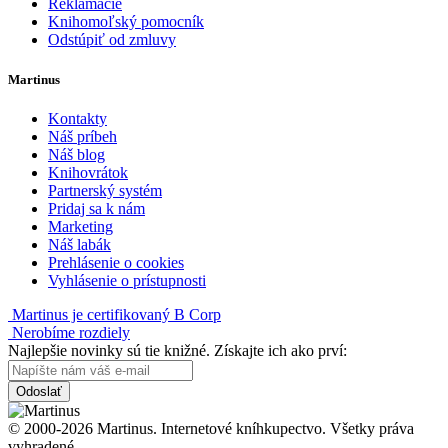
Reklamácie
Knihomoľský pomocník
Odstúpiť od zmluvy
Martinus
Kontakty
Náš príbeh
Náš blog
Knihovrátok
Partnerský systém
Pridaj sa k nám
Marketing
Náš labák
Prehlásenie o cookies
Vyhlásenie o prístupnosti
Martinus je certifikovaný B Corp
Nerobíme rozdiely
Najlepšie novinky sú tie knižné. Získajte ich ako prví:
Odoslať
© 2000-2026 Martinus. Internetové kníhkupectvo. Všetky práva
vyhradené.