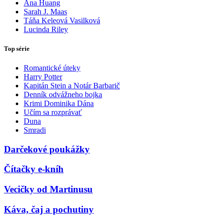
Ana Huang
Sarah J. Maas
Táňa Keleová Vasilková
Lucinda Riley
Top série
Romantické úteky
Harry Potter
Kapitán Stein a Notár Barbarič
Denník odvážneho bojka
Krimi Dominika Dána
Učím sa rozprávať
Duna
Smradi
Darčekové poukážky
Čítačky e-kníh
Vecičky od Martinusu
Káva, čaj a pochutiny