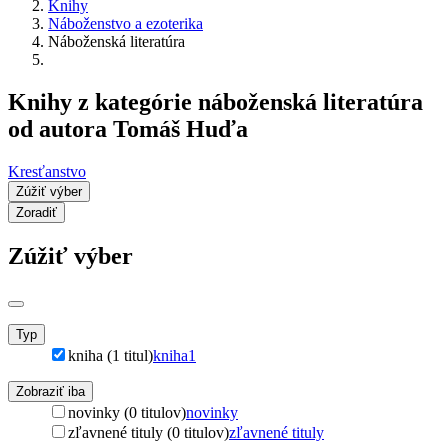
Knihy
Náboženstvo a ezoterika
Náboženská literatúra
Knihy z kategórie náboženská literatúra
od autora Tomáš Huďa
Kresťanstvo
Zúžiť výber
Zoradiť
Zúžiť výber
Typ
kniha (1 titul)
kniha
1
Zobraziť iba
novinky (0 titulov)
novinky
zľavnené tituly (0 titulov)
zľavnené tituly