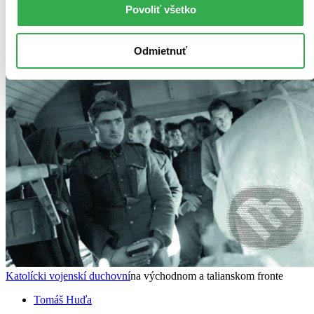
Povoliť všetko
Odmietnuť
Katolícki vojenskí duchovní
na východnom a talianskom fronte
Tomáš Huďa