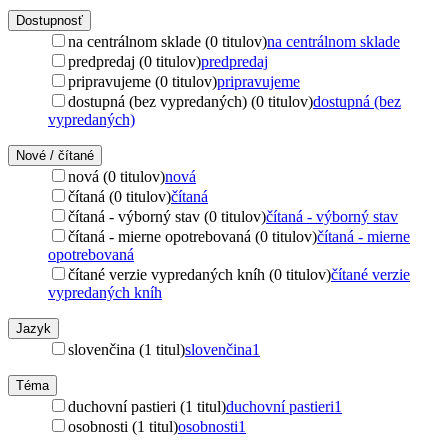
Dostupnosť
na centrálnom sklade (0 titulov)
na centrálnom sklade
predpredaj (0 titulov)
predpredaj
pripravujeme (0 titulov)
pripravujeme
dostupná (bez vypredaných) (0 titulov)
dostupná (bez
vypredaných)
Nové / čítané
nová (0 titulov)
nová
čítaná (0 titulov)
čítaná
čítaná - výborný stav (0 titulov)
čítaná - výborný stav
čítaná - mierne opotrebovaná (0 titulov)
čítaná - mierne
opotrebovaná
čítané verzie vypredaných kníh (0 titulov)
čítané verzie
vypredaných kníh
Jazyk
slovenčina (1 titul)
slovenčina
1
Téma
duchovní pastieri (1 titul)
duchovní pastieri
1
osobnosti (1 titul)
osobnosti
1