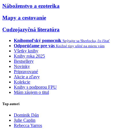
Náboženstvo a ezoterika
Mapy a cestovanie
Cudzojazyčná literatúra
Knihomoľský pomocník
Spýtajte sa Sherlocka, čo čítať
Odporúčame pre vás
Knižné tipy ušité na mieru vám
Všetky knihy
Knihy roka 2025
Bestsellery
Novinky
Pripravované
Akcie a zľavy
Kolekcie
Knihy s podporou FPU
Mám záujem o titul
Top autori
Dominik Dán
Julie Caplin
Rebecca Yarros