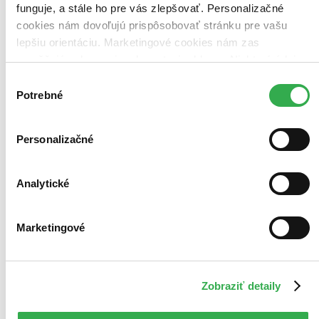
Top hodnotené
funguje, a stále ho pre vás zlepšovať. Personalizačné
Novinky
cookies nám dovoľujú prispôsobovať stránku pre vašu
Najdrahšie
lepšiu orientáciu. Marketingové cookies nám zas
Najlacnejšie
Najvyššia zľava
umožňujú zobrazenie relevantnej reklamy. Niektoré údaje
zdieľame aj s tretími stranami. Veľmi by nám pomohlo,
Výber
Použité filtre
keby sme mohli používať všetky tieto cookies. Ďakujeme!
Potrebné
súhlasu
Zrušiť filtre
Autor Tomáš Huďa
Knihy
Personalizačné
Analytické
Marketingové
Zobraziť detaily