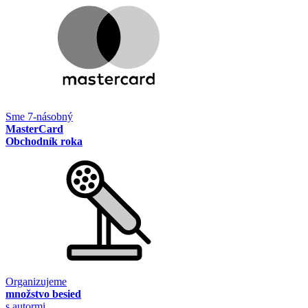
Sme 7-násobný
MasterCard
Obchodník roka
Organizujeme
množstvo besied
s autormi