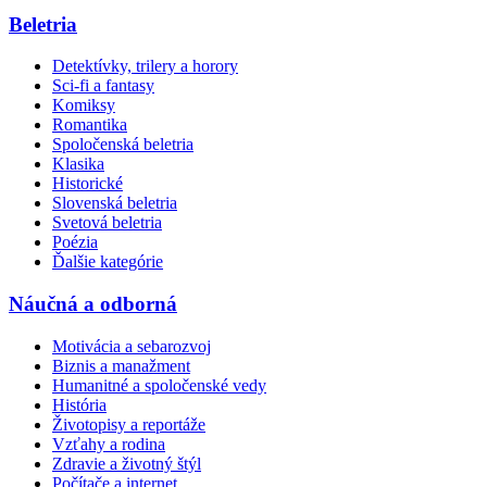
Beletria
Detektívky, trilery a horory
Sci-fi a fantasy
Komiksy
Romantika
Spoločenská beletria
Klasika
Historické
Slovenská beletria
Svetová beletria
Poézia
Ďalšie kategórie
Náučná a odborná
Motivácia a sebarozvoj
Biznis a manažment
Humanitné a spoločenské vedy
História
Životopisy a reportáže
Vzťahy a rodina
Zdravie a životný štýl
Počítače a internet