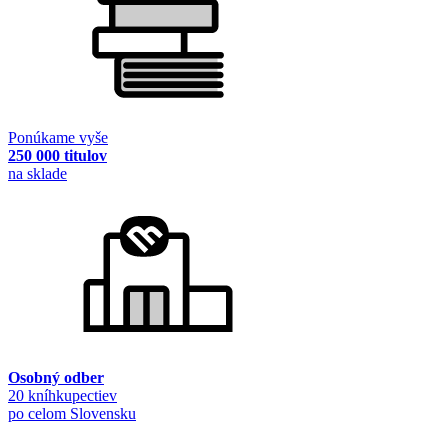
Ponúkame vyše
250 000 titulov
na sklade
Osobný odber
20 kníhkupectiev
po celom Slovensku