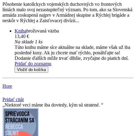
Pôsobenie katolíckych vojenských duchovných vo frontových
líniách malo svoj nezastupiteľný význam. Po tom, ako sa Slovenská
armáda zoskupená najprv v Armádnej skupine a Rýchlej brigáde a
neskôr v Rýchlej a Zaisťovacej divízii...
Kniha
brožovaná väzba
13,40 €
Na sklade 1 ks
Túto knihu máme síce aktuálne na sklade, máme však už iba
posledné kusy. Ak ju chcete mať rýchlo, ponáhľajte sa!
Dodanie ďalších môže trvať dlhšie, zvyčajne do piatich dní.
Pridať do zoznamu
Vložiť do košíka
Hore
Pridať citát
Niektoré veci máme iba dovtedy, kým sú stratené.