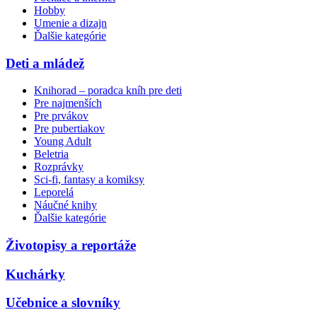
Hobby
Umenie a dizajn
Ďalšie kategórie
Deti a mládež
Knihorad – poradca kníh pre deti
Pre najmenších
Pre prvákov
Pre pubertiakov
Young Adult
Beletria
Rozprávky
Sci-fi, fantasy a komiksy
Leporelá
Náučné knihy
Ďalšie kategórie
Životopisy a reportáže
Kuchárky
Učebnice a slovníky