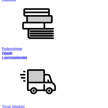
Podporujeme
čítanie
s porozumením
Tovar skladom