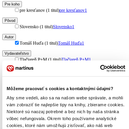
Pre koho
pre kresťanov (1 titul)
pre kresťanov
1
Pôvod
Slovensko (1 titul)
Slovensko
1
Autor
Tomáš Huďa (1 titul)
Tomáš Huďa
1
Vydavateľstvo
Tlačiareň P+M (1 titul)
Tlačiareň P+M
1
Väzba
brožovaná väzba (1 titul)
brožovaná väzba
1
Zúžiť výber
Môžeme pracovať s cookies a kontaktnými údajmi?
Zoradiť
Aby sme vedeli, ako sa na našom webe správate, a mohli
vám zobraziť tie najlepšie tipy na knihy, zbierame cookies.
Niektoré sú naozaj potrebné a bez nich by naša stránka
vôbec nefungovala. Okrem toho používame analytické
cookies, ktoré nám umožňujú zisťovať, ako náš web
Bestsellery