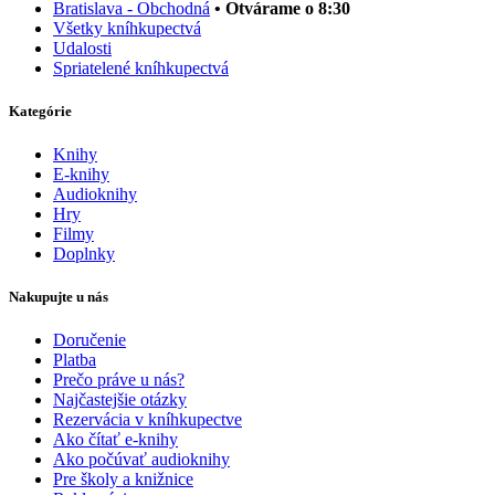
Bratislava - Obchodná
• Otvárame o 8:30
Všetky kníhkupectvá
Udalosti
Spriatelené kníhkupectvá
Kategórie
Knihy
E-knihy
Audioknihy
Hry
Filmy
Doplnky
Nakupujte u nás
Doručenie
Platba
Prečo práve u nás?
Najčastejšie otázky
Rezervácia v kníhkupectve
Ako čítať e-knihy
Ako počúvať audioknihy
Pre školy a knižnice