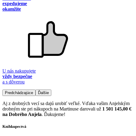
expedujeme
okamžite
U nás nakupujete
vždy bezpečne
a s dôverou
Predchádzajúce
Ďalšie
Aj z drobných vecí sa dajú urobiť veľké. Vďaka vašim Anjelským
drobným ste pri nákupoch na Martinuse darovali už
1 501 145,00 €
na Dobrého Anjela
. Ďakujeme!
Kníhkupectvá