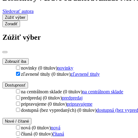
Sledovať autora
Zúžiť výber
Zoradiť
Zúžiť výber
Zobraziť iba
novinky (0 titulov)
novinky
zľavnené tituly (0 titulov)
zľavnené tituly
Dostupnosť
na centrálnom sklade (0 titulov)
na centrálnom sklade
predpredaj (0 titulov)
predpredaj
pripravujeme (0 titulov)
pripravujeme
dostupná (bez vypredaných) (0 titulov)
dostupná (bez vypre
Nové / čítané
nová (0 titulov)
nová
čítaná (0 titulov)
čítaná