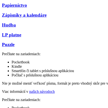
Papiernictvo
Zápisníky a kalendáre
Hudba
LP platne
Puzzle
Prečítate na zariadeniach:
Pocketbook
Kindle
Smartfón či tablet s príslušnou aplikáciou
Počítač s príslušnou aplikáciou
Nie je možné meniť veľkosť písma, formát je preto vhodný skôr pre 
Viac informácií v
našich návodoch
Prečítate na zariadeniach:
Pocketbook