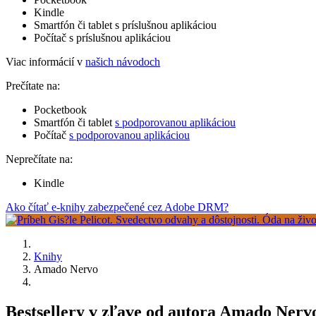
Kindle
Smartfón či tablet s príslušnou aplikáciou
Počítač s príslušnou aplikáciou
Viac informácií v
našich návodoch
Prečítate na:
Pocketbook
Smartfón či tablet
s podporovanou aplikáciou
Počítač
s podporovanou aplikáciou
Neprečítate na:
Kindle
Ako čítať e-knihy zabezpečené cez Adobe DRM?
Knihy
Amado Nervo
Bestsellery v zľave od autora Amado Nerv