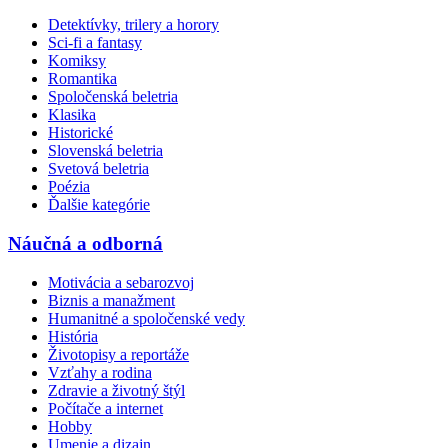
Detektívky, trilery a horory
Sci-fi a fantasy
Komiksy
Romantika
Spoločenská beletria
Klasika
Historické
Slovenská beletria
Svetová beletria
Poézia
Ďalšie kategórie
Náučná a odborná
Motivácia a sebarozvoj
Biznis a manažment
Humanitné a spoločenské vedy
História
Životopisy a reportáže
Vzťahy a rodina
Zdravie a životný štýl
Počítače a internet
Hobby
Umenie a dizajn