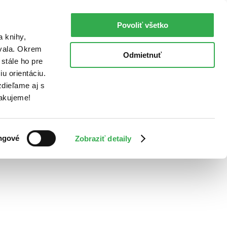
Povoliť všetko
a knihy,
ovala. Okrem
Odmietnuť
stále ho pre
u orientáciu.
dieľame aj s
Ďakujeme!
ngové
Zobraziť detaily