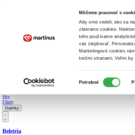
Doručenie
Kníhkupectvá
Knihovrátok
Poukážky
Knižný blog
Kontakt
Môžeme pracovať s cooki
Aby sme vedeli, ako sa na 
zbierame cookies. Niektor
E-knihy
Audioknihy
Hry
Filmy
Knihy
Doplnky
toho používame analytické
vás zlepšovať. Personaliz
Vyhľadávanie
Marketingové cookies nám 
tretími stranami. Veľmi b
Prihlásiť
Vyhľadávanie
Výber
Knihy
Potrebné
P
súhlasu
E-knihy
Audioknihy
Hry
Filmy
Doplnky
Beletria