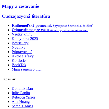
Mapy a cestovanie
Cudzojazyčná literatúra
Knihomoľský pomocník
Spýtajte sa Sherlocka, čo čítať
Odporúčame pre vás
Knižné tipy ušité na mieru vám
Všetky knihy
Knihy roka 2025
Bestsellery
Novinky
Pripravované
Akcie a zľavy
Kolekcie
BookTok
Mám záujem o titul
Top autori
Dominik Dán
Julie Caplin
Rebecca Yarros
Ana Huang
Sarah J. Maas