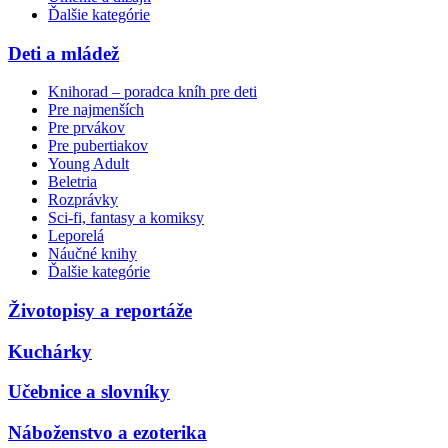
Ďalšie kategórie
Deti a mládež
Knihorad – poradca kníh pre deti
Pre najmenších
Pre prvákov
Pre pubertiakov
Young Adult
Beletria
Rozprávky
Sci-fi, fantasy a komiksy
Leporelá
Náučné knihy
Ďalšie kategórie
Životopisy a reportáže
Kuchárky
Učebnice a slovníky
Náboženstvo a ezoterika