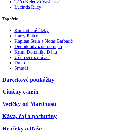
Táňa Keleová Vasilková
Lucinda Riley
Top série
Romantické úteky
Harry Potter
Kapitán Stein a Notár Barbarič
Denník odvážneho bojka
Krimi Dominika Dána
Učím sa rozprávať
Duna
Smradi
Darčekové poukážky
Čítačky e-kníh
Vecičky od Martinusu
Káva, čaj a pochutiny
Hrnčeky a fľaše