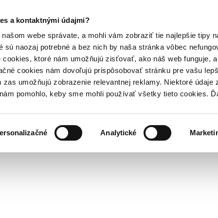
es a kontaktnými údajmi?
našom webe správate, a mohli vám zobraziť tie najlepšie tipy n
é sú naozaj potrebné a bez nich by naša stránka vôbec nefung
 cookies, ktoré nám umožňujú zisťovať, ako náš web funguje, a 
ačné cookies nám dovoľujú prispôsobovať stránku pre vašu lepši
zas umožňujú zobrazenie relevantnej reklamy. Niektoré údaje z
y nám pomohlo, keby sme mohli používať všetky tieto cookies. 
ersonalizačné
Analytické
Marketi