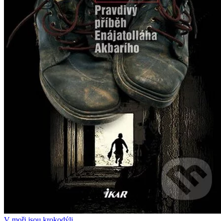
V moři jsou krokodýli