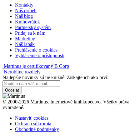
Kontakty
Náš príbeh
Náš blog
Knihovrátok
Partnerský systém
Pridaj sa k nám
Marketing
Náš labák
Prehlásenie o cookies
Vyhlásenie o prístupnosti
Martinus je certifikovaný B Corp
Nerobíme rozdiely
Najlepšie novinky sú tie knižné. Získajte ich ako prví:
Odoslať
© 2000-2026 Martinus. Internetové kníhkupectvo. Všetky práva
vyhradené.
Nastaviť cookies
Ochrana súkromia
Obchodné podmienky