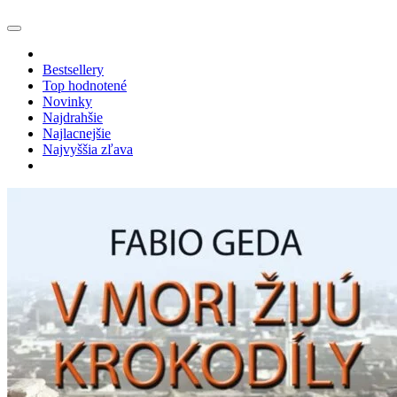
Bestsellery
Top hodnotené
Novinky
Najdrahšie
Najlacnejšie
Najvyššia zľava