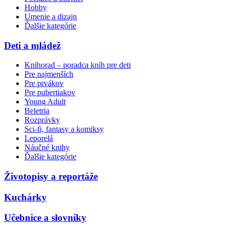
Hobby
Umenie a dizajn
Ďalšie kategórie
Deti a mládež
Knihorad – poradca kníh pre deti
Pre najmenších
Pre prvákov
Pre pubertiakov
Young Adult
Beletria
Rozprávky
Sci-fi, fantasy a komiksy
Leporelá
Náučné knihy
Ďalšie kategórie
Životopisy a reportáže
Kuchárky
Učebnice a slovníky