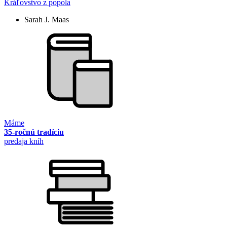
Kráľovstvo z popola
Sarah J. Maas
Máme
35-ročnú tradíciu
predaja kníh