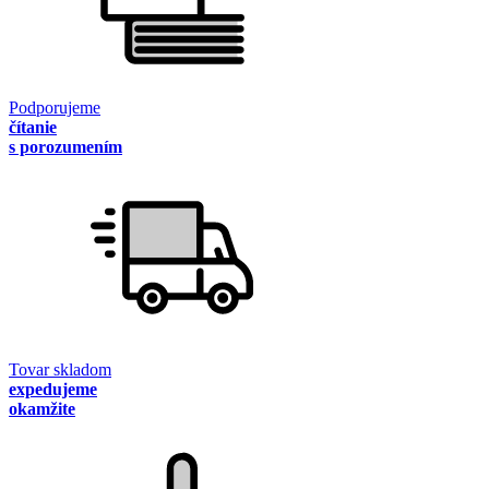
Podporujeme
čítanie
s porozumením
Tovar skladom
expedujeme
okamžite