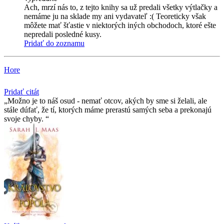
Ach, mrzí nás to, z tejto knihy sa už predali všetky výtlačky a
nemáme ju na sklade my ani vydavateľ :( Teoreticky však
môžete mať šťastie v niektorých iných obchodoch, ktoré ešte
nepredali posledné kusy.
Pridať do zoznamu
Hore
Pridať citát
Možno je to náš osud - nemať otcov, akých by sme si želali, ale
stále dúfať, že tí­, ktorých máme prerastú samých seba a prekonajú
svoje chyby.