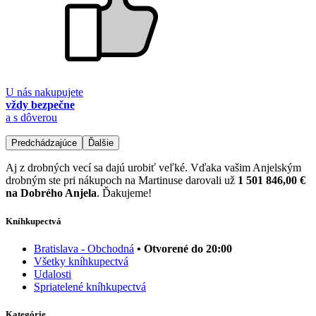
U nás nakupujete
vždy bezpečne
a s dôverou
Predchádzajúce
Ďalšie
Aj z drobných vecí sa dajú urobiť veľké. Vďaka vašim Anjelským
drobným ste pri nákupoch na Martinuse darovali už
1 501 846,00 €
na Dobrého Anjela
. Ďakujeme!
Kníhkupectvá
Bratislava - Obchodná
• Otvorené do 20:00
Všetky kníhkupectvá
Udalosti
Spriatelené kníhkupectvá
Kategórie