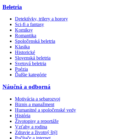
Beletria
Detektívky, trilery a horory
Sci-fi a fantasy
Komiksy
Romantika
Spoločenská beletria
Klasika
Historické
Slovenská beletria
Svetová beletria
Poézia
Ďalšie kategórie
Náučná a odborná
Motivácia a sebarozvoj
Biznis a manažment
Humanitné a spoločenské vedy
História
Životopisy a reportáže
Vzťahy a rodina
Zdravie a životný štýl
Počítače a internet