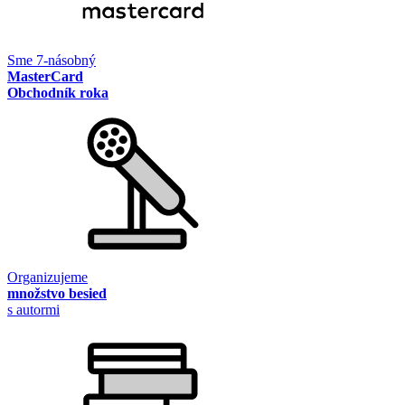
Sme 7-násobný
MasterCard
Obchodník roka
Organizujeme
množstvo besied
s autormi