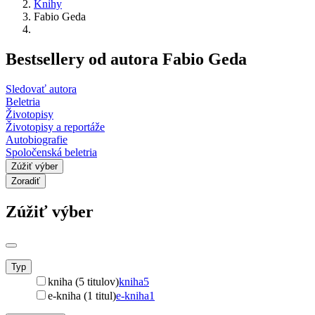
Knihy
Fabio Geda
Bestsellery od autora Fabio Geda
Sledovať autora
Beletria
Životopisy
Životopisy a reportáže
Autobiografie
Spoločenská beletria
Zúžiť výber
Zoradiť
Zúžiť výber
Typ
kniha (5 titulov)
kniha
5
e-kniha (1 titul)
e-kniha
1