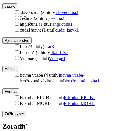
Jazyk
slovenčina (3 tituly)
slovenčina
3
čeština (2 tituly)
čeština
2
angličtina (1 titul)
angličtina
1
cudzí jazyk (1 titul)
cudzí jazyk
1
Vydavateľstvo
Ikar (3 tituly)
Ikar
3
Ikar CZ (2 tituly)
Ikar CZ
2
Vintage (1 titul)
Vintage
1
Väzba
pevná väzba (4 tituly)
pevná väzba
4
brožovaná väzba (1 titul)
brožovaná väzba
1
Formát
E-kniha: EPUB (1 titul)
E-kniha: EPUB
1
E-kniha: MOBI (1 titul)
E-kniha: MOBI
1
Zúžiť výber
Zoradiť