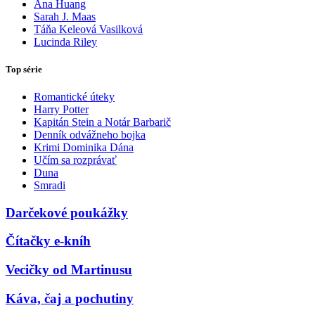
Ana Huang
Sarah J. Maas
Táňa Keleová Vasilková
Lucinda Riley
Top série
Romantické úteky
Harry Potter
Kapitán Stein a Notár Barbarič
Denník odvážneho bojka
Krimi Dominika Dána
Učím sa rozprávať
Duna
Smradi
Darčekové poukážky
Čítačky e-kníh
Vecičky od Martinusu
Káva, čaj a pochutiny