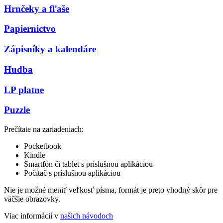
Hrnčeky a fľaše
Papiernictvo
Zápisníky a kalendáre
Hudba
LP platne
Puzzle
Prečítate na zariadeniach:
Pocketbook
Kindle
Smartfón či tablet s príslušnou aplikáciou
Počítač s príslušnou aplikáciou
Nie je možné meniť veľkosť písma, formát je preto vhodný skôr pre
väčšie obrazovky.
Viac informácií v
našich návodoch