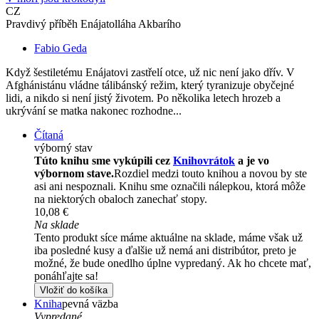
CZ
Pravdivý příběh Enájatolláha Akbarího
Fabio Geda
Když šestiletému Enájatovi zastřelí otce, už nic není jako dřív. V
Afghánistánu vládne tálibánský režim, který tyranizuje obyčejné
lidi, a nikdo si není jistý životem. Po několika letech hrozeb a
ukrývání se matka nakonec rozhodne...
Čítaná
výborný stav
Túto knihu sme vykúpili cez
Knihovrátok
a je vo
výbornom stave.
Rozdiel medzi touto knihou a novou by ste
asi ani nespoznali. Knihu sme označili nálepkou, ktorá môže
na niektorých obaloch zanechať stopy.
10,08 €
Na sklade
Tento produkt síce máme aktuálne na sklade, máme však už
iba posledné kusy a ďalšie už nemá ani distribútor, preto je
možné, že bude onedlho úplne vypredaný. Ak ho chcete mať,
ponáhľajte sa!
Vložiť do košíka
Kniha
pevná väzba
Vypredané