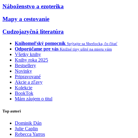
Náboženstvo a ezoterika
Mapy a cestovanie
Cudzojazyčná literatúra
Knihomoľský pomocník
Spýtajte sa Sherlocka, čo čítať
Odporúčame pre vás
Knižné tipy ušité na mieru vám
Všetky knihy
Knihy roka 2025
Bestsellery
Novinky
Pripravované
Akcie a zľavy
Kolekcie
BookTok
Mám záujem o titul
Top autori
Dominik Dán
Julie Caplin
Rebecca Yarros