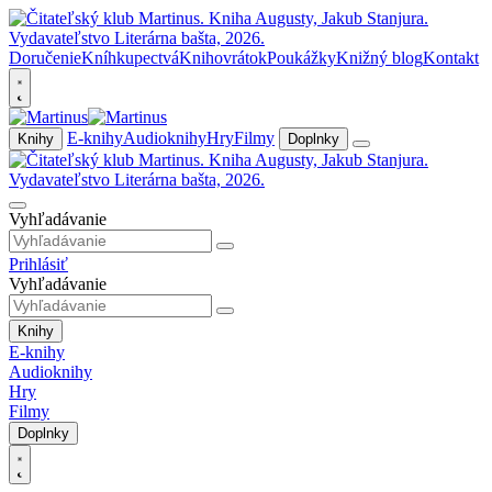
Doručenie
Kníhkupectvá
Knihovrátok
Poukážky
Knižný blog
Kontakt
E-knihy
Audioknihy
Hry
Filmy
Knihy
Doplnky
Vyhľadávanie
Prihlásiť
Vyhľadávanie
Knihy
E-knihy
Audioknihy
Hry
Filmy
Doplnky