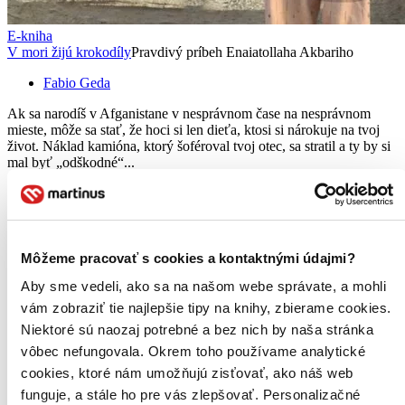
E-kniha
V mori žijú krokodíly
Pravdivý príbeh Enaiatollaha Akbariho
Fabio Geda
Ak sa narodíš v Afganistane v nesprávnom čase na nesprávnom
mieste, môže sa stať, že hoci si len dieťa, ktosi si nárokuje na tvoj
život. Náklad kamióna, ktorý šoféroval tvoj otec, sa stratil a ty by si
mal byť „odškodné“...
E-kniha
EPUB
MOBI
Predaj skončil
Ach, mrzí nás to, ale platnosť licencie na predaj tohto titulu
vypršala. Nemôžeme ho už bohužiaľ predávať :-(
Môžeme pracovať s cookies a kontaktnými údajmi?
Pridať do zoznamu
Kniha
pevná väzba
Aby sme vedeli, ako sa na našom webe správate, a mohli
Vypredané
vám zobraziť tie najlepšie tipy na knihy, zbierame cookies.
Ach, mrzí nás to, z tejto knihy sa už predali všetky výtlačky a
nemáme ju na sklade my ani vydavateľ :( Teoreticky však
Niektoré sú naozaj potrebné a bez nich by naša stránka
môžete mať šťastie v niektorých iných obchodoch, ktoré ešte
vôbec nefungovala. Okrem toho používame analytické
nepredali posledné kusy.
cookies, ktoré nám umožňujú zisťovať, ako náš web
Pridať do zoznamu
Čítaná
funguje, a stále ho pre vás zlepšovať. Personalizačné