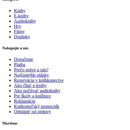
Knihy
E-knihy
Audioknihy
Hry
Filmy
Doplnky
Nakupujte u nás
Doručenie
Platba
Prečo práve u nás?
Najčastejšie otázky
Rezervácia v kníhkupectve
Ako čítať e-knihy
Ako počúvať audioknihy
Pre školy a knižnice
Reklamácie
Knihomoľský pomocník
Odstúpiť od zmluvy
Martinus