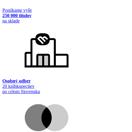
Ponúkame vyše
250 000 titulov
na sklade
Osobný odber
20 kníhkupectiev
po celom Slovensku