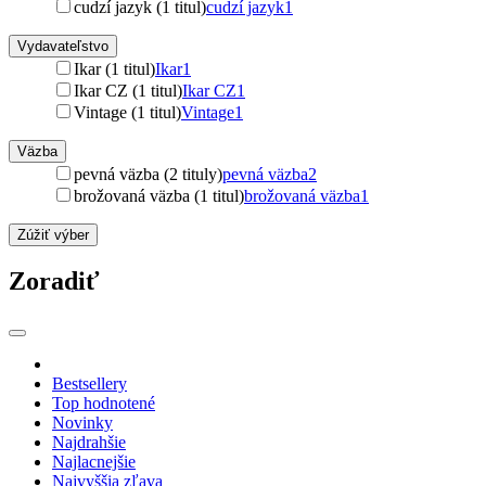
cudzí jazyk (1 titul)
cudzí jazyk
1
Vydavateľstvo
Ikar (1 titul)
Ikar
1
Ikar CZ (1 titul)
Ikar CZ
1
Vintage (1 titul)
Vintage
1
Väzba
pevná väzba (2 tituly)
pevná väzba
2
brožovaná väzba (1 titul)
brožovaná väzba
1
Zúžiť výber
Zoradiť
Bestsellery
Top hodnotené
Novinky
Najdrahšie
Najlacnejšie
Najvyššia zľava