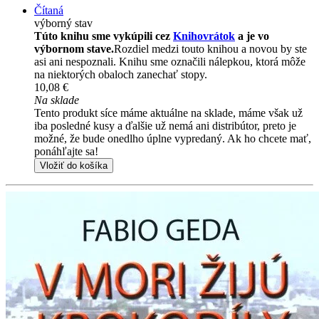
Čítaná
výborný stav
Túto knihu sme vykúpili cez
Knihovrátok
a je vo
výbornom stave.
Rozdiel medzi touto knihou a novou by ste
asi ani nespoznali. Knihu sme označili nálepkou, ktorá môže
na niektorých obaloch zanechať stopy.
10,08 €
Na sklade
Tento produkt síce máme aktuálne na sklade, máme však už
iba posledné kusy a ďalšie už nemá ani distribútor, preto je
možné, že bude onedlho úplne vypredaný. Ak ho chcete mať,
ponáhľajte sa!
Vložiť do košíka