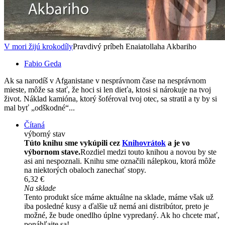
V mori žijú krokodíly
Pravdivý príbeh Enaiatollaha Akbariho
Fabio Geda
Ak sa narodíš v Afganistane v nesprávnom čase na nesprávnom
mieste, môže sa stať, že hoci si len dieťa, ktosi si nárokuje na tvoj
život. Náklad kamióna, ktorý šoféroval tvoj otec, sa stratil a ty by si
mal byť „odškodné“...
Čítaná
výborný stav
Túto knihu sme vykúpili cez
Knihovrátok
a je vo
výbornom stave.
Rozdiel medzi touto knihou a novou by ste
asi ani nespoznali. Knihu sme označili nálepkou, ktorá môže
na niektorých obaloch zanechať stopy.
6,32 €
Na sklade
Tento produkt síce máme aktuálne na sklade, máme však už
iba posledné kusy a ďalšie už nemá ani distribútor, preto je
možné, že bude onedlho úplne vypredaný. Ak ho chcete mať,
ponáhľajte sa!