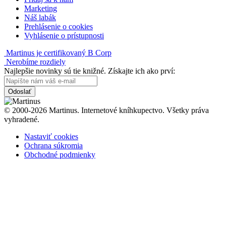
Marketing
Náš labák
Prehlásenie o cookies
Vyhlásenie o prístupnosti
Martinus je certifikovaný B Corp
Nerobíme rozdiely
Najlepšie novinky sú tie knižné. Získajte ich ako prví:
Odoslať
© 2000-2026 Martinus. Internetové kníhkupectvo. Všetky práva
vyhradené.
Nastaviť cookies
Ochrana súkromia
Obchodné podmienky