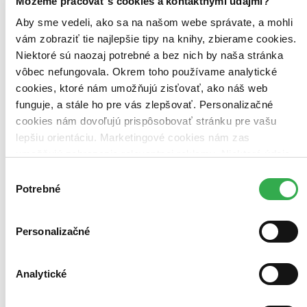
Môžeme pracovať s cookies a kontaktnými údajmi?
Aby sme vedeli, ako sa na našom webe správate, a mohli
vám zobraziť tie najlepšie tipy na knihy, zbierame cookies.
Niektoré sú naozaj potrebné a bez nich by naša stránka
vôbec nefungovala. Okrem toho používame analytické
cookies, ktoré nám umožňujú zisťovať, ako náš web
funguje, a stále ho pre vás zlepšovať. Personalizačné
cookies nám dovoľujú prispôsobovať stránku pre vašu
lepšiu orientáciu. Marketingové cookies nám zas
umožňujú zobrazenie relevantnej reklamy. Niektoré údaje
zdieľame aj s tretími stranami. Veľmi by nám pomohlo,
Výber
keby sme mohli používať všetky tieto cookies. Ďakujeme!
Potrebné
súhlasu
Personalizačné
Analytické