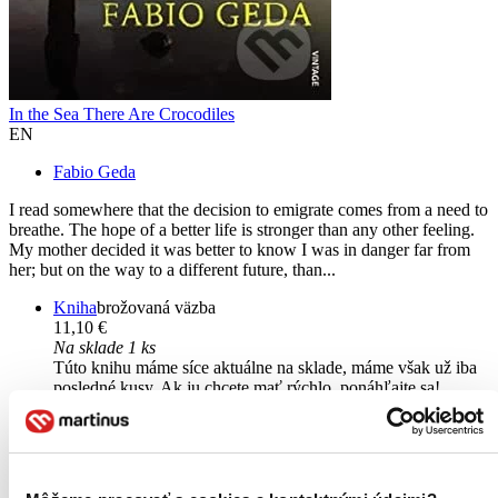
In the Sea There Are Crocodiles
EN
Fabio Geda
I read somewhere that the decision to emigrate comes from a need to
breathe. The hope of a better life is stronger than any other feeling.
My mother decided it was better to know I was in danger far from
her; but on the way to a different future, than...
Kniha
brožovaná väzba
11,10 €
Na sklade 1 ks
Túto knihu máme síce aktuálne na sklade, máme však už iba
posledné kusy. Ak ju chcete mať rýchlo, ponáhľajte sa!
Dodanie ďalších môže trvať dlhšie, zvyčajne do piatich dní.
Pridať do zoznamu
Vložiť do košíka