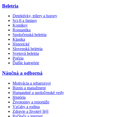
Beletria
Detektívky, trilery a horory
Sci-fi a fantasy
Komiksy
Romantika
Spoločenská beletria
Klasika
Historické
Slovenská beletria
Svetová beletria
Poézia
Ďalšie kategórie
Náučná a odborná
Motivácia a sebarozvoj
Biznis a manažment
Humanitné a spoločenské vedy
História
Životopisy a reportáže
Vzťahy a rodina
Zdravie a životný štýl
Počítače a internet