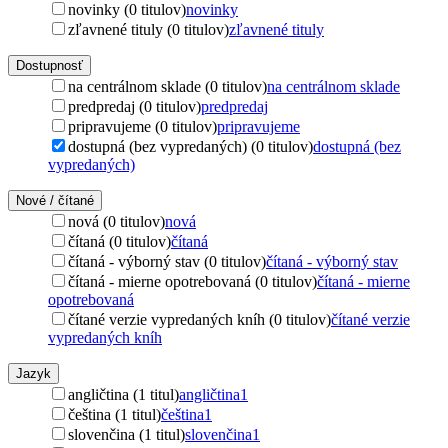
novinky (0 titulov)
novinky
zľavnené tituly (0 titulov)
zľavnené tituly
Dostupnosť
na centrálnom sklade (0 titulov)
na centrálnom sklade
predpredaj (0 titulov)
predpredaj
pripravujeme (0 titulov)
pripravujeme
dostupná (bez vypredaných) (0 titulov)
dostupná (bez
vypredaných)
Nové / čítané
nová (0 titulov)
nová
čítaná (0 titulov)
čítaná
čítaná - výborný stav (0 titulov)
čítaná - výborný stav
čítaná - mierne opotrebovaná (0 titulov)
čítaná - mierne
opotrebovaná
čítané verzie vypredaných kníh (0 titulov)
čítané verzie
vypredaných kníh
Jazyk
angličtina (1 titul)
angličtina
1
čeština (1 titul)
čeština
1
slovenčina (1 titul)
slovenčina
1