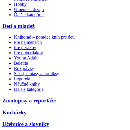
Hobby
Umenie a dizajn
Ďalšie kategórie
Deti a mládež
Knihorad – poradca kníh pre deti
Pre najmenších
Pre prvákov
Pre pubertiakov
Young Adult
Beletria
Rozprávky
Sci-fi, fantasy a komiksy
Leporelá
Náučné knihy
Ďalšie kategórie
Životopisy a reportáže
Kuchárky
Učebnice a slovníky