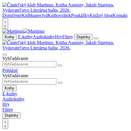
Doručenie
Kníhkupectvá
Knihovrátok
Poukážky
Knižný blog
Kontakt
E-knihy
Audioknihy
Hry
Filmy
Knihy
Doplnky
Vyhľadávanie
Prihlásiť
Vyhľadávanie
Knihy
E-knihy
Audioknihy
Hry
Filmy
Doplnky