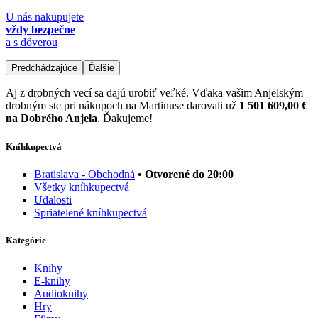
U nás nakupujete
vždy bezpečne
a s dôverou
Predchádzajúce
Ďalšie
Aj z drobných vecí sa dajú urobiť veľké. Vďaka vašim Anjelským
drobným ste pri nákupoch na Martinuse darovali už
1 501 609,00 €
na Dobrého Anjela
. Ďakujeme!
Kníhkupectvá
Bratislava - Obchodná
• Otvorené do 20:00
Všetky kníhkupectvá
Udalosti
Spriatelené kníhkupectvá
Kategórie
Knihy
E-knihy
Audioknihy
Hry