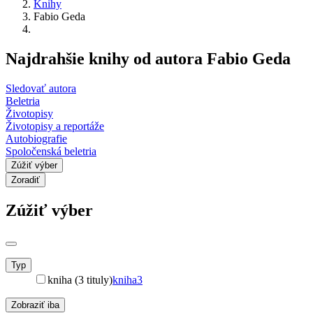
Knihy
Fabio Geda
Najdrahšie knihy od autora Fabio Geda
Sledovať autora
Beletria
Životopisy
Životopisy a reportáže
Autobiografie
Spoločenská beletria
Zúžiť výber
Zoradiť
Zúžiť výber
Typ
kniha (3 tituly)
kniha
3
Zobraziť iba