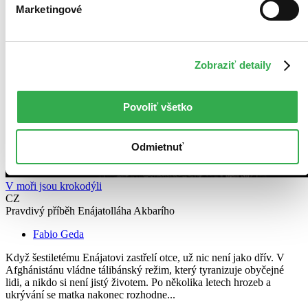
Marketingové
Zobraziť detaily
Povoliť všetko
Odmietnuť
V moři jsou krokodýli
CZ
Pravdivý příběh Enájatolláha Akbarího
Fabio Geda
Když šestiletému Enájatovi zastřelí otce, už nic není jako dřív. V
Afghánistánu vládne tálibánský režim, který tyranizuje obyčejné
lidi, a nikdo si není jistý životem. Po několika letech hrozeb a
ukrývání se matka nakonec rozhodne...