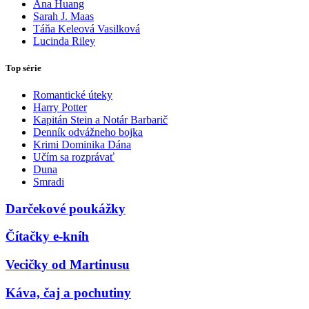
Ana Huang
Sarah J. Maas
Táňa Keleová Vasilková
Lucinda Riley
Top série
Romantické úteky
Harry Potter
Kapitán Stein a Notár Barbarič
Denník odvážneho bojka
Krimi Dominika Dána
Učím sa rozprávať
Duna
Smradi
Darčekové poukážky
Čítačky e-kníh
Vecičky od Martinusu
Káva, čaj a pochutiny