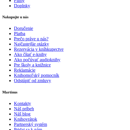
Filmy
Doplnky
Nakupujte u nás
Doručenie
Platba
Prečo práve u nás?
Najčastejšie otázky
Rezervácia v kníhkupectve
Ako čítať e-knihy
Ako počúvať audioknihy
Pre školy a knižnice
Reklamácie
Knihomoľský pomocník
Odstúpiť od zmluvy
Martinus
Kontakty
Náš príbeh
Náš blog
Knihovrátok
Partnerský systém
Pridaj sa k nám