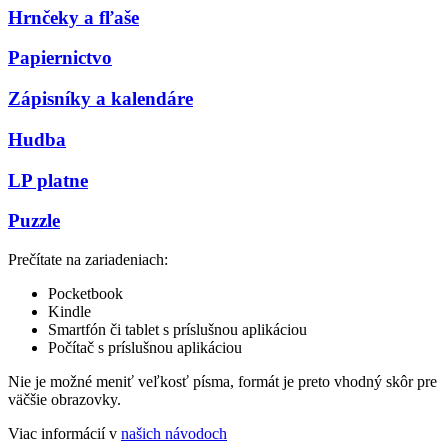
Hrnčeky a fľaše
Papiernictvo
Zápisníky a kalendáre
Hudba
LP platne
Puzzle
Prečítate na zariadeniach:
Pocketbook
Kindle
Smartfón či tablet s príslušnou aplikáciou
Počítač s príslušnou aplikáciou
Nie je možné meniť veľkosť písma, formát je preto vhodný skôr pre
väčšie obrazovky.
Viac informácií v
našich návodoch