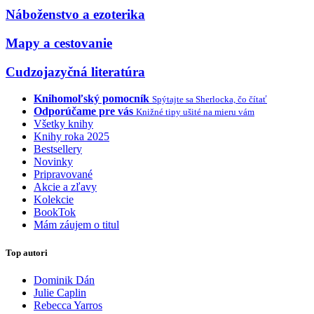
Náboženstvo a ezoterika
Mapy a cestovanie
Cudzojazyčná literatúra
Knihomoľský pomocník
Spýtajte sa Sherlocka, čo čítať
Odporúčame pre vás
Knižné tipy ušité na mieru vám
Všetky knihy
Knihy roka 2025
Bestsellery
Novinky
Pripravované
Akcie a zľavy
Kolekcie
BookTok
Mám záujem o titul
Top autori
Dominik Dán
Julie Caplin
Rebecca Yarros