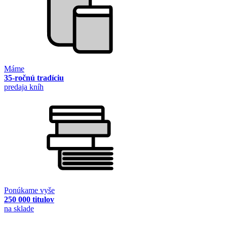
Máme
35-ročnú tradíciu
predaja kníh
Ponúkame vyše
250 000 titulov
na sklade