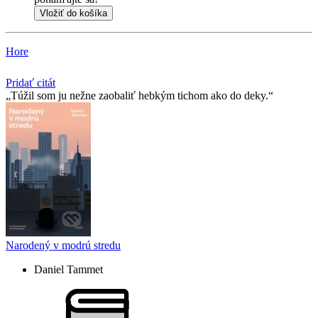
Vložiť do košíka
Hore
Pridať citát
Túžil som ju nežne zaobaliť hebkým tichom ako do deky.
Narodený v modrú stredu
Daniel Tammet