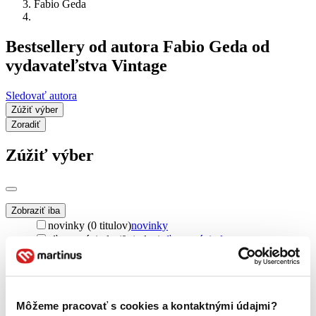
Fabio Geda
Bestsellery od autora Fabio Geda od
vydavateľstva Vintage
Sledovať autora
Zúžiť výber
Zoradiť
Zúžiť výber
Zobraziť iba
novinky (0 titulov)
novinky
zľavnené tituly (0 titulov)
zľavnené tituly
Dostupnosť
na centrálnom sklade (0 titulov)
na centrálnom sklade
predpredaj (0 titulov)
predpredaj
Môžeme pracovať s cookies a kontaktnými údajmi?
pripravujeme (0 titulov)
pripravujeme