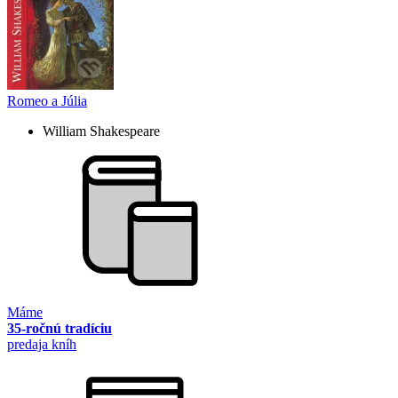
Romeo a Júlia
William Shakespeare
Máme
35-ročnú tradíciu
predaja kníh