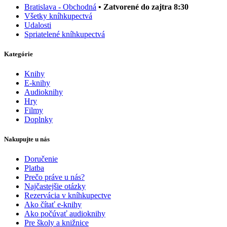
Bratislava - Obchodná
• Zatvorené do zajtra 8:30
Všetky kníhkupectvá
Udalosti
Spriatelené kníhkupectvá
Kategórie
Knihy
E-knihy
Audioknihy
Hry
Filmy
Doplnky
Nakupujte u nás
Doručenie
Platba
Prečo práve u nás?
Najčastejšie otázky
Rezervácia v kníhkupectve
Ako čítať e-knihy
Ako počúvať audioknihy
Pre školy a knižnice