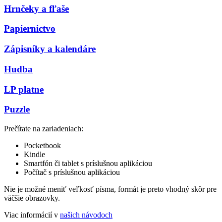
Hrnčeky a fľaše
Papiernictvo
Zápisníky a kalendáre
Hudba
LP platne
Puzzle
Prečítate na zariadeniach:
Pocketbook
Kindle
Smartfón či tablet s príslušnou aplikáciou
Počítač s príslušnou aplikáciou
Nie je možné meniť veľkosť písma, formát je preto vhodný skôr pre
väčšie obrazovky.
Viac informácií v
našich návodoch