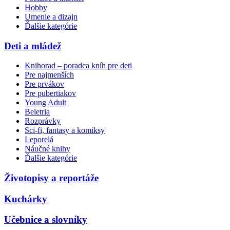
Hobby
Umenie a dizajn
Ďalšie kategórie
Deti a mládež
Knihorad – poradca kníh pre deti
Pre najmenších
Pre prvákov
Pre pubertiakov
Young Adult
Beletria
Rozprávky
Sci-fi, fantasy a komiksy
Leporelá
Náučné knihy
Ďalšie kategórie
Životopisy a reportáže
Kuchárky
Učebnice a slovníky