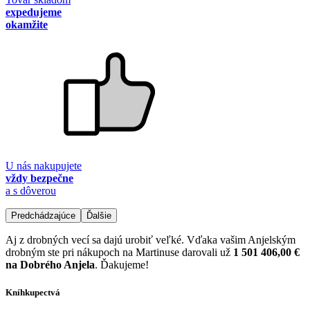
expedujeme
okamžite
U nás nakupujete
vždy bezpečne
a s dôverou
Predchádzajúce
Ďalšie
Aj z drobných vecí sa dajú urobiť veľké. Vďaka vašim Anjelským
drobným ste pri nákupoch na Martinuse darovali už
1 501 406,00 €
na Dobrého Anjela
. Ďakujeme!
Kníhkupectvá