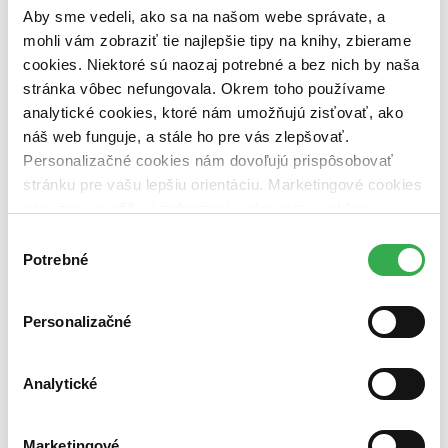
dostupná (bez vypredaných) (0 titulov)
dostupná (bez
Aby sme vedeli, ako sa na našom webe správate, a
vypredaných)
mohli vám zobraziť tie najlepšie tipy na knihy, zbierame
Nové / čítané
cookies. Niektoré sú naozaj potrebné a bez nich by naša
nová (0 titulov)
nová
stránka vôbec nefungovala. Okrem toho používame
čítaná (0 titulov)
čítaná
analytické cookies, ktoré nám umožňujú zisťovať, ako
čítaná - výborný stav (0 titulov)
čítaná - výborný stav
náš web funguje, a stále ho pre vás zlepšovať.
čítaná - mierne opotrebovaná (0 titulov)
čítaná - mierne
Personalizačné cookies nám dovoľujú prispôsobovať
opotrebovaná
čítané verzie vypredaných kníh (0 titulov)
čítané verzie
stránku pre vašu lepšiu orientáciu. Marketingové cookies
vypredaných kníh
nám zas umožňujú zobrazenie relevantnej reklamy.
Niektoré údaje zdieľame aj s tretími stranami. Veľmi by
Zúžiť výber
Výber
nám pomohlo, keby sme mohli používať všetky tieto
Potrebné
súhlasu
Zoradiť
cookies. Ďakujeme!
Personalizačné
Bestsellery
Analytické
Top hodnotené
Novinky
Najdrahšie
Najlacnejšie
Marketingové