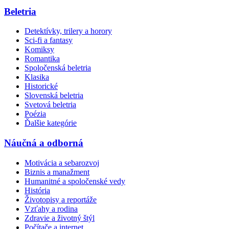
Beletria
Detektívky, trilery a horory
Sci-fi a fantasy
Komiksy
Romantika
Spoločenská beletria
Klasika
Historické
Slovenská beletria
Svetová beletria
Poézia
Ďalšie kategórie
Náučná a odborná
Motivácia a sebarozvoj
Biznis a manažment
Humanitné a spoločenské vedy
História
Životopisy a reportáže
Vzťahy a rodina
Zdravie a životný štýl
Počítače a internet