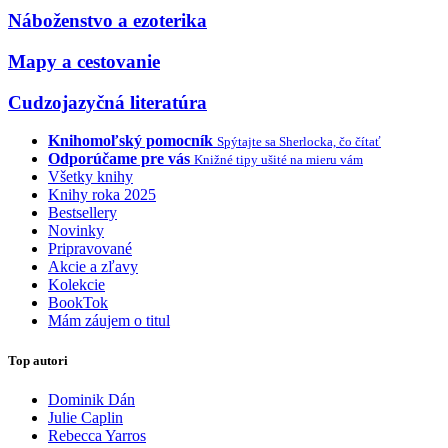
Náboženstvo a ezoterika
Mapy a cestovanie
Cudzojazyčná literatúra
Knihomoľský pomocník
Spýtajte sa Sherlocka, čo čítať
Odporúčame pre vás
Knižné tipy ušité na mieru vám
Všetky knihy
Knihy roka 2025
Bestsellery
Novinky
Pripravované
Akcie a zľavy
Kolekcie
BookTok
Mám záujem o titul
Top autori
Dominik Dán
Julie Caplin
Rebecca Yarros