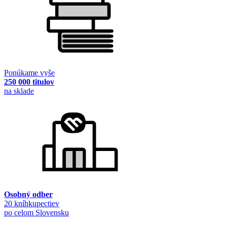
Ponúkame vyše
250 000 titulov
na sklade
Osobný odber
20 kníhkupectiev
po celom Slovensku