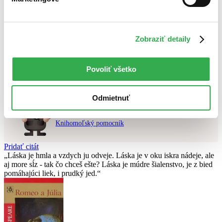
Najvyššia zľava
Použité filtre
Zobraziť detaily
Zrušiť filtre
čítané verzie vypredaných kníh
Vydavateľstvo Vintage
Nebol nájdený
žiadny titul
vyhovujúci zadaným podmienkam.
Skúste prosím zmeniť vyhľadávaný výraz.
Povoliť všetko
Odmietnuť
Chcete poradiť knihu?
Náš pomocník Sherlock vám ju s radosťou vypátra!
Knihomoľský pomocník
Pridať citát
Láska je hmla a vzdych ju odveje. Láska je v oku iskra nádeje, ale
aj more sĺz - tak čo chceš ešte? Láska je múdre šialenstvo, je z bied
pomáhajúci liek, i prudký jed.