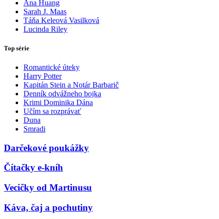
Ana Huang
Sarah J. Maas
Táňa Keleová Vasilková
Lucinda Riley
Top série
Romantické úteky
Harry Potter
Kapitán Stein a Notár Barbarič
Denník odvážneho bojka
Krimi Dominika Dána
Učím sa rozprávať
Duna
Smradi
Darčekové poukážky
Čítačky e-kníh
Vecičky od Martinusu
Káva, čaj a pochutiny