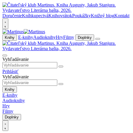
Doručenie
Kníhkupectvá
Knihovrátok
Poukážky
Knižný blog
Kontakt
E-knihy
Audioknihy
Hry
Filmy
Knihy
Doplnky
Vyhľadávanie
Prihlásiť
Vyhľadávanie
Knihy
E-knihy
Audioknihy
Hry
Filmy
Doplnky