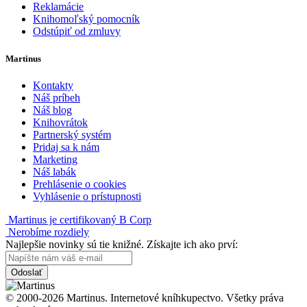
Reklamácie
Knihomoľský pomocník
Odstúpiť od zmluvy
Martinus
Kontakty
Náš príbeh
Náš blog
Knihovrátok
Partnerský systém
Pridaj sa k nám
Marketing
Náš labák
Prehlásenie o cookies
Vyhlásenie o prístupnosti
Martinus je certifikovaný B Corp
Nerobíme rozdiely
Najlepšie novinky sú tie knižné. Získajte ich ako prví:
Odoslať
© 2000-2026 Martinus. Internetové kníhkupectvo. Všetky práva