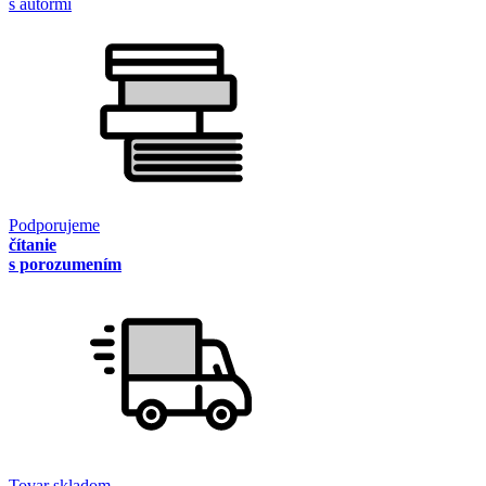
s autormi
Podporujeme
čítanie
s porozumením
Tovar skladom