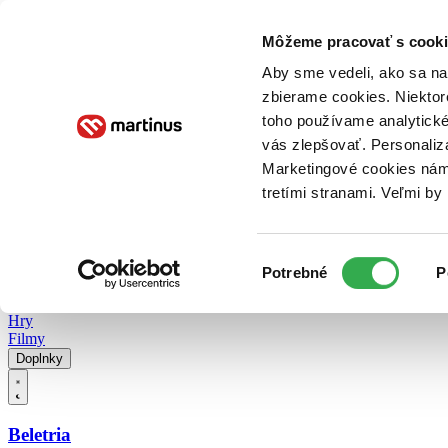
Doručenie
Kníhkupectvá
Knihovrátok
Poukážky
Knižný blog
Kontakt
Môžeme pracovať s cooki
Aby sme vedeli, ako sa na 
zbierame cookies. Niektor
E-knihy
Audioknihy
Hry
Filmy
Knihy
Doplnky
toho používame analytické
vás zlepšovať. Personaliz
Vyhľadávanie
Marketingové cookies nám 
tretími stranami. Veľmi b
Prihlásiť
Vyhľadávanie
Výber
Knihy
Potrebné
P
súhlasu
E-knihy
Audioknihy
Hry
Filmy
Doplnky
Beletria