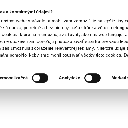
es a kontaktnými údajmi?
našom webe správate, a mohli vám zobraziť tie najlepšie tipy n
é sú naozaj potrebné a bez nich by naša stránka vôbec nefung
 cookies, ktoré nám umožňujú zisťovať, ako náš web funguje, a 
ačné cookies nám dovoľujú prispôsobovať stránku pre vašu lepši
zas umožňujú zobrazenie relevantnej reklamy. Niektoré údaje z
y nám pomohlo, keby sme mohli používať všetky tieto cookies. 
ersonalizačné
Analytické
Marketi