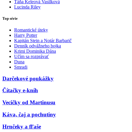
Táňa Keleová Vasilková
Lucinda Riley
Top série
Romantické úteky
Harry Potter
Kapitán Stein a Notár Barbarič
Denník odvážneho bojka
Krimi Dominika Dána
Učím sa rozprávať
Duna
Smradi
Darčekové poukážky
Čítačky e-kníh
Vecičky od Martinusu
Káva, čaj a pochutiny
Hrnčeky a fľaše