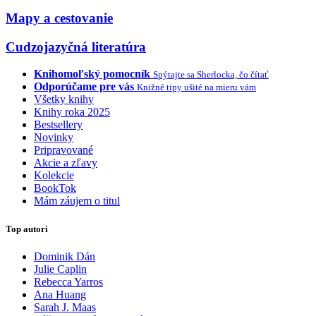
Mapy a cestovanie
Cudzojazyčná literatúra
Knihomoľský pomocník
Spýtajte sa Sherlocka, čo čítať
Odporúčame pre vás
Knižné tipy ušité na mieru vám
Všetky knihy
Knihy roka 2025
Bestsellery
Novinky
Pripravované
Akcie a zľavy
Kolekcie
BookTok
Mám záujem o titul
Top autori
Dominik Dán
Julie Caplin
Rebecca Yarros
Ana Huang
Sarah J. Maas