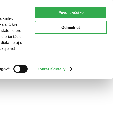
Povoliť všetko
a knihy,
ovala. Okrem
Odmietnuť
stále ho pre
u orientáciu.
dieľame aj s
Ďakujeme!
ngové
Zobraziť detaily