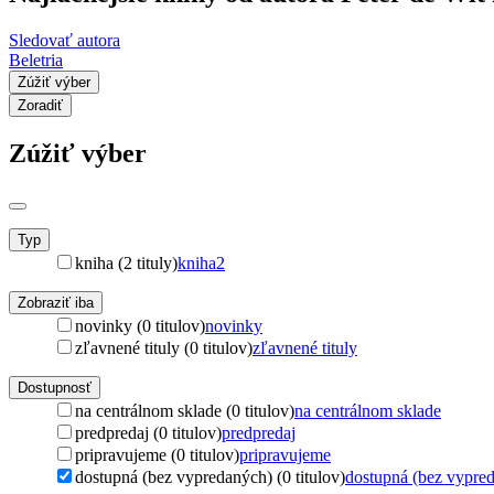
Sledovať autora
Beletria
Zúžiť výber
Zoradiť
Zúžiť výber
Typ
kniha (2 tituly)
kniha
2
Zobraziť iba
novinky (0 titulov)
novinky
zľavnené tituly (0 titulov)
zľavnené tituly
Dostupnosť
na centrálnom sklade (0 titulov)
na centrálnom sklade
predpredaj (0 titulov)
predpredaj
pripravujeme (0 titulov)
pripravujeme
dostupná (bez vypredaných) (0 titulov)
dostupná (bez vypre