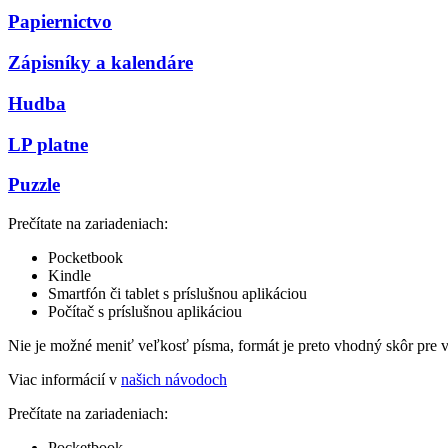
Papiernictvo
Zápisníky a kalendáre
Hudba
LP platne
Puzzle
Prečítate na zariadeniach:
Pocketbook
Kindle
Smartfón či tablet s príslušnou aplikáciou
Počítač s príslušnou aplikáciou
Nie je možné meniť veľkosť písma, formát je preto vhodný skôr pre 
Viac informácií v
našich návodoch
Prečítate na zariadeniach:
Pocketbook