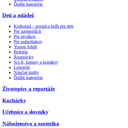
Ďalšie kategórie
Deti a mládež
Knihorad – poradca kníh pre deti
Pre najmenších
Pre prvákov
Pre pubertiakov
Young Adult
Beletria
Rozprávky
Sci-fi, fantasy a komiksy
Leporelá
Náučné knihy
Ďalšie kategórie
Životopisy a reportáže
Kuchárky
Učebnice a slovníky
Náboženstvo a ezoterika