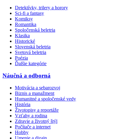
Detektívky, trilery a horory
Sci-fi a fantasy
Komiksy
Romantika
Spoločenská beletria
Klasika
Historické
Slovenská beletria
Svetová beletria
Poézia
Ďalšie kategórie
Náučná a odborná
Motivácia a sebarozvoj
Biznis a manažment
Humanitné a spoločenské vedy
História
Životopisy a reportáže
Vzťahy a rodina
Zdravie a životný štýl
Počítače a internet
Hobby
Umenie a dizajn